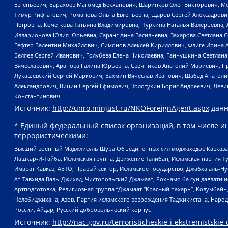
Евгеньевич, Барахоев Магомед Бекханович, Шарипков Олег Викторович, М
Тимур Рифгатович, Романова Ольга Евгеньевна, Щаров Сергей Алексадрови
Петровна, Кочеткова Татьяна Владимировна, Чуркина Наталья Валерьевна, 
Илларионова Юлия Юрьевна, Саранг Анна Васильевна, Захарова Светлана 
Гефтер Валентин Михайлович, Симонов Алексей Кириллович, Флиге Ирина 
Беляев Сергей Иванович, Голубева Елена Николаевна, Ганнушкина Светлана
Вячеславович, Арапова Галина Юрьевна, Свечников Анатолий Мариевич, П
Лукашевский Сергей Маркович, Бахмин Вячеслав Иванович, Шабад Анатоли
Александрович, Вицин Сергей Ефимович, Золотухин Борис Андреевич, Леви
Константинович
Источник:
http://unro.minjust.ru/NKOForeignAgent.aspx
данн
* Единый федеральный список организаций, в том числе и
террористическими:
Высший военный Маджлисуль Шура Объединенных сил моджахедов Кавказа, Ко
Лашкар-И-Тайба, Исламская группа, Движение Талибан, Исламская партия Т
Имарат Кавказ, АБТО, Правый сектор, Исламское государство, Джабха аль-
Ат-Тавхида Валь-Джихад, Чистопольский Джамаат, Рохнамо ба суи давлати и
Артподготовка, Религиозная группа “Джамаат “Красный пахарь”, Колумбайн
Челебиджихана, Азов, Партия исламского возрождения Таджикистана, Народ
России, Айдар, Русский добровольческий корпус
Источник:
http://nac.gov.ru/terroristicheskie-i-ekstremistskie-