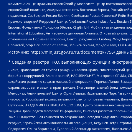
Комитет-2024, Центрально-Европейский университет, Центр восточноевроп
европейской политики, Академическая сеть Восточная Европа, Российский к
поддержки, Свободная Россия Берлин, Свободная Россия Северный Рейн-Вест
Крымскотатарский Ресурсный Центр, Глобальный союз IndustriALL, Russian E
Европы, Фонд имени Фридриха Эберта, XZ gGmbH, Мобильная академия поддержк
International Education, Антивоенное движение Антальи, Открытый диало
отношений им Нормана Патерсона, Центр Гражданских Свобод, Фонд Бориса
Прометей, Stop Occupation of Karelia, Вернись живым, Фридом Хаус, СОТА 
Источник:
https://minjust.gov.ru/ru/documents/7756/
данные
* Сведения реестра НКО, выполняющих функции иностранн
Лилит, Правозащитная группа Гражданин.Армия.Право, Нижегородский цент
борьбы с коррупцией, Альянс врачей, НАСИЛИЮ.НЕТ, Мы против СПИДа, СВЕ
содействия развитию средств массовой информации, Горячая Линия, В защ
охраны здоровья и защиты прав граждан, Благотворительный фонд помощи ос
Мемориал, Аналитический Центр Юрия Левады, Издательство Парк Гагарина
гласности, Российский исследовательский центр по правам человека, Даль
Сутяжник, АКАДЕМИЯ ПО ПРАВАМ ЧЕЛОВЕКА, Центр развития некоммерческих
Защиты Прав Средств Массовой Информации, Институт развития прессы - Си
Закон, Общественная комиссия по сохранению наследия академика Сахаров
вердикт, Евразийская антимонопольная ассоциация, Бедушев Петр Петрови
Сидорович Ольга Борисовна, Туровский Александр Алексеевич, Васильева А