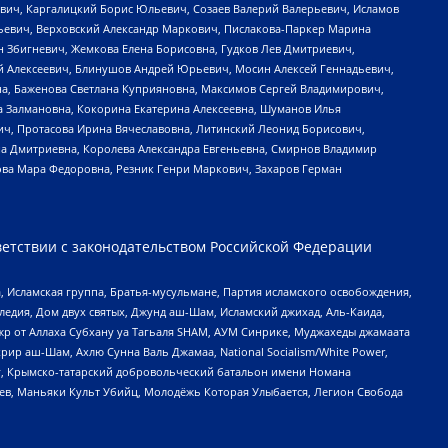
вич, Каргалицкий Борис Юльевич, Созаев Валерий Валерьевич, Исламов
льевич, Верховский Александр Маркович, Пислакова-Паркер Марина
н Збигневич, Жемкова Елена Борисовна, Гудков Лев Дмитриевич,
й Алексеевич, Блинушов Андрей Юрьевич, Мосин Алексей Геннадьевич,
а, Баженова Светлана Куприяновна, Максимов Сергей Владимирович,
а Залмановна, Кокорина Екатерина Алексеевна, Шуманов Илья
ч, Протасова Ирина Вячеславовна, Литинский Леонид Борисович,
а Дмитриевна, Королева Александра Евгеньевна, Смирнов Владимир
ова Мара Федоровна, Резник Генри Маркович, Захаров Герман
етствии с законодательством Российской Федерации
 Исламская группа, Братья-мусульмане, Партия исламского освобождения,
едия, Дом двух святых, Джунд аш-Шам, Исламский джихад, Аль-Каида,
жр от Аллаха Субхану уа Тагьаля SHAM, АУМ Синрике, Муджахеды джамаата
рир аш-Шам, Ахлю Сунна Валь Джамаа, National Socialism/White Power,
рг, Крымско-татарский добровольческий батальон имени Номана
оев, Маньяки Культ Убийц, Молодёжь Которая Улыбается, Легион Свобода