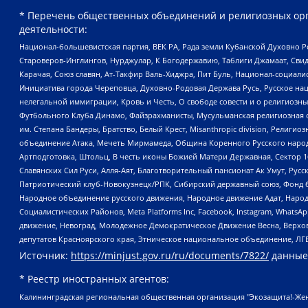
* Перечень общественных объединений и религиозных орг
деятельности:
Национал-большевистская партия, ВЕК РА, Рада земли Кубанской Духовно
Староверов-Инглингов, Нурджулар, К Богодержавию, Таблиги Джамаат, Сви
Карачая, Союз славян, Ат-Такфир Валь-Хиджра, Пит Буль, Национал-социал
Инициатива города Череповца, Духовно-Родовая Держава Русь, Русское н
нелегальной иммиграции, Кровь и Честь, О свободе совести и о религиоз
Футбольного Клуба Динамо, Файзрахманисты, Мусульманская религиозная о
им. Степана Бандеры, Братство, Белый Крест, Misanthropic division, Рели
объединение Атака, Мечеть Мирмамеда, Община Коренного Русского народа
Артподготовка, Штольц, В честь иконы Божией Матери Державная, Сектор 1
Славянских Сил Руси, Алля-Аят, Благотворительный пансионат Ак Умут, Русск
Патриотический клуб-Новокузнецк/РПК, Сибирский державный союз, Фонд б
Народное объединение русского движения, Народное движение Адат, Народ
Социалистических Районов, Meta Platforms Inc, Facebook, Instagram, Wha
движение, Невоград, Молодежное Демократическое Движение Весна, Верхов
депутатов Красноярского края, Этническое национальное объединение, ЛГ
Источник:
https://minjust.gov.ru/ru/documents/7822/
данные
* Реестр иностранных агентов:
Калининградская региональная общественная организация "Экозащита!-Женсовет", Фонд содействия защите прав и свобод граждан "Общественный вердикт", Фонд "Институт Развития Свободы Информации", Частное учреждение "Информационное агентство МЕМО. РУ", Региональная общественная организация "Общественная комиссия по сохранению наследия академика Сахарова", Фонд поддержки свободы прессы, Санкт-Петербургская общественная правозащитная организация "Гражданский контроль", Межрегиональная общественная организация "Информационно-просветительский центр "Мемориал", Региональный Фонд "Центр Защиты Прав Средств Массовой Информации", с 05.12.2023 Фонд "Центр Защиты Прав Средств массовой информации", Региональная общественная благотворительная организация помощи беженцам и мигрантам "Гражданское содействие", Негосударственное образовательное учреждение дополнительного профессионального образования (повышение квалификации) специалистов "АКАДЕМИЯ ПО ПРАВАМ ЧЕЛОВЕКА", Свердловская региональная общественная организация "Сутяжник", Автономная некоммерческая организация "Центр независимых социологических исследований", Союз общественных объединений "Российский исследовательский центр по правам человека", Региональное общественное учреждение научно-информационный центр "МЕМОРИАЛ", Некоммерческая организация "Фонд защиты гласности", Автономная некоммерческая организация "Институт прав человека", Городская общественная организация "Екатеринбургское общество "МЕМОРИАЛ", Городская общественная организация "Рязанское историко-просветительское и правозащитное общество "Мемориал" (Рязанский Мемориал), Челябинский региональный орган общественной самодеятельности – женское общественное объединение "Женщины Евразии", Челябинский региональный орган общественной самодеятельности "Уральская правозащитная группа", Фонд содействия защите здоровья и социальной справедливости имени Андрея Рылькова, Автономная Некоммерческая Организация "Аналитический Центр Юрия Левады", Автономная некоммерческая организация социальной поддержки населения "Проект Апрель", Региональная общественная организация помощи женщинам и детям, находящимся в кризисной ситуации "Информационно-методический центр "Анна", Фонд содействия развитию массовых коммуникаций и правовому просвещению "Так-так-Так", Фонд содействия устойчивому развитию "Серебряная тайга", Свердловский региональный общественный фонд социальных проектов "Новое время", "Idel.Реалии", Кавказ.Реалии, Крым.Реалии, Телеканал Настоящее Время, Татаро-башкирская служба Радио Свобода (Azatliq Radiosi), Радио Свободная Европа/Радио Свобода (PCE/PC), "Сибирь.Реалии", "Фактограф", Благотворительный фонд помощи осужденным и их семьям, Автономная некоммерческая организация "Институт глобализации и социальных движений", Фонд "В защиту прав заключенных", Частное учреждение "Центр поддержки и содействия развитию средств массовой информации", Пензенский региональный общественный благотворительный фонд "Гражданский союз", "Север.Реалии", Некоммерческая организация Фонд "Правовая инициатива", Общество с ограниченной ответственностью "Радио Свободная Европа/Радио Свобода", Чешское информационное агентство "MEDIUM-ORIENT", Красноярская региональная общественная организация "Мы против СПИДа", Камалягин Денис Николаевич, Маркелов Сергей Евгеньевич, Пономарев Лев Александрович, Савицкая Людмила Алексеевна, Автоно