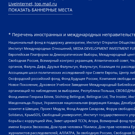
LiveInternet, top.mail.ru
ПОКАЗАТЬ БАННЕРНЫЕ МЕСТА
* Перечень иностранных и международных неправительств
Национальный фонд в поддержку демократии, Институт Открытое Общество
Институт Международных Отношений, MEDIA DEVELOPMENT INVESTMENT FUND,
Европейская Платформа за Демократические Выборы, Международный цент
Свободная Россия, Всемирный конгресс украинцев, Атлантический совет, Ч
органов, Фалунь Дафа, Друзья Фалуньгун, Фалуньгун, Коалиция по рассле
Ассоциация школ политических исследований при Совете Европы, Центр ли
Оксфордский российский фонд, Фонд Будущее России, Компания свободы ин
Новое Поколение, Духовное Учебное Заведение Международный Библейский
организаций по наблюдению за выборами, Республика Польша, СВОБОДНЫЙ
Фонд имени Генриха Бёлля, Stichting Bellingcat, Bellingcat Ltd, The Inside
Макдональда-Лорье, Украинская национальная федерация Канады, Декабрис
комитет в Швеции, Проект Медуза, Фонд Андрея Сахарова, Форум свободной 
Solidarus, КрымSOS, Свободный университет, Институт государственного у
борьбы с коррупцией Инк, Завет церквей TCCN, Агора, Всемирный фонд при
имени Бориса Звозскова, Дом прав человека Тбилиси, Дом прав человека Ер
журналистов расследователей, АЛЛАТРА, За свободную Россию, Свободная Б