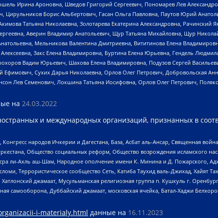
ошель Ирина Ароновна, Шведов Григорий Сергеевич, Пономарев Лев Александро
ч, Цирульников Борис Альбертович, Гасан Ольга Павловна, Паутов Юрий Анато
Акимова Татьяна Николаевна, Золотарева Екатерина Александровна, Рачинский Я
Сергеевна, Аверин Владимир Анатольевич, Щур Татьяна Михайловна, Щур Никола
Анатольевна, Мельникова Валентина Дмитриевна, Вититинова Елена Владимировн
 Алексеевна, Закс Елена Владимировна, Буртина Елена Юрьевна, Гендель Людмил
рохоров Вадим Юрьевич, Шахова Елена Владимировна, Подузов Сергей Васильеви
й Ефимович, Сухих Дарья Николаевна, Орлов Олег Петрович, Добровольская Анн
нсон Лев Семенович, Локшина Татьяна Иосифовна, Орлов Олег Петрович, Поляк
ые на
24.03.2022
ностранных и международных организаций, признанных в соотв
нгресс народов Ичкерии и Дагестана, База, Асбат аль-Ансар, Священная война,
уркестана, Общество социальных реформ, Общество возрождения исламского насл
Нусра ли-Ахль аш-Шам, Народное ополчение имени К. Минина и Д. Пожарского, Ад
сломи, Террористическое сообщество Сеть, Катиба Таухид валь-Джихад, Хайят Тах
, Хатлонский джамаат, Мусульманская религиозная группа п. Кушкуль г. Оренбу
ная самооборона, Дуббайский джамаат, московская ячейка, Батал-Хаджи Белхор
organizacii-i-materialy.html
данные на
16.11.2023