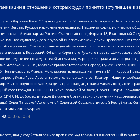
анизаций в отношении которых судом принято вступившее в з
 Родовой Державы Русь, Община Духовного Управления Асгардской Веси Беловод
детели Иеговы, Русское национальное единство, Национал-социалистическое об
истическая рабочая партия России, Славянский союз, Формат-18, Благородный Ор
ациональное единство, Древнерусской Инглистической церкви Православных Ста
ных объединениях, Омская организация общественного политического движения Р
рганизация п. Боровский, Община Коренного Русского народа Щелковского район
гиозное объединение последователей инглиизма, Народная Социальная Инициатива,
 г. Астрахани, ВОЛЯ, Меджлис крымскотатарского народа, Рубеж Севера, ТОЙС, 
6, Независимость, Фирма, Молодежная правозащитная группа МПГ, Курсом Правд
ая республика Русь, Арестантское уголовное единство, Башкорт, Нация и свобода,
орьбы с коррупцией, Фонд защиты прав граждан, Штабы Навального, Совет гражд
ный совет граждан РСФСР СССР Архангельской области, Проект Штурм, Граждане 
tsApp, СИЧ-С14, Добровольческое Движение Организации украинских националисто
ный Совет Татарской Автономной Советской Социалистической Республики, Кон
БТ, Я.МЫ Сергей Фургал
 на
03.05.2024
мная некоммерческая организация "Центр по работе с проблемой насилия "НАСИЛИЮ.НЕТ", Межрегиональный профессиональный союз работников здравоохранения "Альянс врачей", Юридическое лицо, зарегистрированное в Латвийской Республике, SIA "Medusa Project" (регистрационный номер 40103797863, дата регистрации 10.06.2014), Некоммерческая организация "Фонд по борьбе с коррупцией", Автономная некоммерческая организация "Институт права и публичной политики", Баданин Роман Сергеевич, Гликин Максим Александрович, Железнова Мария Михайловна, Лукьянова Юлия Сергеевна, Маетная Елизавета Витальевна, Маняхин Петр Борисович, Чуракова Ольга Владимировна, Ярош Юлия Петровна, Юридическое лицо "The Insider SIA", зарегистрированное в Риге, Латвийская Республика (дата регистрации 26.06.2015), являющееся администратором доменного имени интернет-издания "The Insider SIA", https://theins.ru, Постернак Алексей Евгеньевич, Рубин Михаил Аркадьевич, Анин Роман Александрович, Юридическое лицо Istories fonds, зарегистрированное в Латвийской Республике (регистрационный номер 50008295751, дата регистрации 24.02.2020), Великовский Дмитрий Александрович, Долинина Ирина Николаевна, Мароховская Алеся Алексеевна, Шлейнов Роман Юрьевич, Шмагун Олеся Валентиновна, Общество с ограниченной ответственностью "Альтаир 2021", Общество с ограниченной ответственностью "Вега 2021", Общество с ограниченной ответственностью "Главный редактор 2021", Общество с ограниченной ответственностью "Ромашки монолит", Важенков Артем Валерьевич, Ивановская областная общественная организация "Центр гендерных исследований", Гурман Юрий Альбертович, Медиапроект "ОВД-Инфо", Егоров Владимир Владимирович, Жилинский Владимир Александрович, Общество с ограниченной ответственностью "ЗП", Иванова София Юрьевна, Карезина Инна Павловна, Кильтау Екатерина Викторовна, Петров Алексей Викторович, Пискунов Сергей Евгеньевич, Смирнов Сергей Сергеевич, Тихонов Михаил Сергеевич, Общество с ограниченной ответственностью "ЖУРНАЛИСТ-ИНОСТРАННЫЙ АГЕНТ", Арапова Галина Юрьевна, Вольтская Татьяна Анатольевна, Американская компания "Mason G.E.S. Anonymous Foundation" (США), являющаяся владельцем интернет-издания https://mnews.world/, Компания "Stichting Bellingcat", зарегистрированная в Нидерландах (дата регистрации 11.07.2018), Захаров Андрей Вячеславович, Клепиковская Екатерина Дмитриевна, Общество с ограниченной ответственностью "МЕМО", Перл Роман Александрович, Симонов Евгений Алексеевич, Соловьева Елена Анатольевна, Сотников Даниил Владимирович, Сурначева Елизавета Дмитриевна, Автономная некоммерческая организация по защите прав человека и информированию населения "Якутия – Наше Мнение", Общество с ограниченной ответственностью "Москоу диджитал медиа", с 26.01.2023 Общество с ограниченной ответственностью "Чайка Белые сады", Ветошкина Валерия Валерьевна, Заговора Максим Александрович, Межрегиональное общественное движение "Российская ЛГБТ - сеть", Оленичев Максим Владимирович, Павлов Иван Юрьевич, Скворцова Елена Сергеевна, Общество с ограниченной ответственностью "Как бы инагент", Кочетков Игорь Викторович, Общество с ограниченной ответственностью "Честные выборы", Еланчик Олег Александрович, Общество с ограниченной ответственностью "Нобелевский призыв", Гималова Регина Эмилевна, Григорьев Андрей Валерьевич, Григорьева Алина Александровна, Ассоциация по содействию защите прав призывников, альтернативнослужащих и военнослужащих "Правозащитная группа "Гражданин.Армия.Право", Хисамова Регина Фаритовна, Автономная некоммерческая организация по реализации социально-правовых программ "Лилит", Дальн