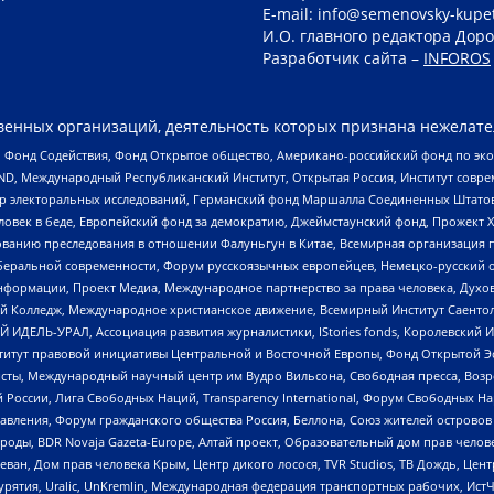
E-mail: info@semenovsky-kupe
И.О. главного редактора Доро
Разработчик сайта –
INFOROS
енных организаций, деятельность которых признана нежелате
 Фонд Содействия, Фонд Открытое общество, Американо-российский фонд по э
 Международный Республиканский Институт, Открытая Россия, Институт совре
р электоральных исследований, Германский фонд Маршалла Соединенных Штатов
еловек в беде, Европейский фонд за демократию, Джеймстаунский фонд, Прожект
дованию преследования в отношении Фалуньгун в Китае, Всемирная организация 
беральной современности, Форум русскоязычных европейцев, Немецко-русский о
формации, Проект Медиа, Международное партнерство за права человека, Духов
 Колледж, Международное христианское движение, Всемирный Институт Саентол
 ИДЕЛЬ-УРАЛ, Ассоциация развития журналистики, IStories fonds, Королевск
r, Институт правовой инициативы Центральной и Восточной Европы, Фонд Открытой Э
ты, Международный научный центр им Вудро Вильсона, Свободная пресса, Возро
России, Лига Свободных Наций, Transparеncy International, Форум Свободных Н
правления, Форум гражданского общества Россия, Беллона, Союз жителей острово
роды, BDR Novaja Gazeta-Europe, Алтай проект, Образовательный дом прав челов
еван, Дом прав человека Крым, Центр дикого лосося, TVR Studios, ТВ Дождь, Це
урятия, Uralic, UnKremlin, Международная федерация транспортных рабочих, Ист