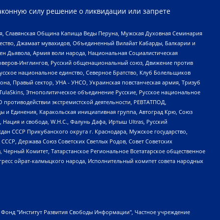
аконную силу решение о ликвидации или запрете
ья, Славянская Община Капища Веды Перуна, Мужская Духовная Семинария
щество, Джамаат мувахидов, Объединенный Вилайат Кабарды, Балкарии и
ден Дьявола, Армия воли народа, Национальная Социалистическая
роверов-Инглингов, Русский общенациональный союз, Движение против
усское национальное единство, Северное Братство, Клуб Болельщиков
а, Правый сектор, УНА - УНСО, Украинская повстанческая армия, Тризуб
 TulaSkins, Этнополитическое объединение Русские, Русское национальное
О противодействии экстремистской деятельности, РЕВТАТПОД,
ы и Единения, Каракольская инициативная группа, Автоград Крю, Союз
 Нация и свобода, W.H.С., Фалунь Дафа, Иртыш Ultras, Русский
ан СССР Прикубанского округа г. Краснодара, Мужское государство,
СССР, Держава Союз Советских Светлых Родов, Совет Советских
в, Черный Комитет, Татарстанское Региональное Всетатарское общественное
гресс ойрат-калмыцкого народа, Исполнительный комитет совета народных
евосточное общественное движение "Маяк", Санкт-Петербургская ЛГБТ-инициативная группа "Выход", Инициативная группа ЛГБТ+ "Реверс", Алексеев Андрей Викторович, Бекбулатова Таисия Львовна, Беляев Иван Михайлович, Владыкина Елена Сергеевна, Гельман Марат Александрович, Никульшина Вероника Юрьевна, Толоконникова Надежда Андреевна, Шендерович Виктор Анатольевич, Общество с ограниченной ответственностью "Данное сообщение", Общество с ограниченной ответственностью Издательский дом "Новая глава", Айнбиндер Александра Александровна, Московский комьюнити-центр для ЛГБТ+инициатив, Благотворительный фонд развития филантропии, Deutsche Welle (Германия, Kurt-Schumacher-Strasse 3, 53113 Bonn), Борзунова Мария Михайловна, Воробьев Виктор Викторович, Голубева Анна Львовна, Константинова Алла Михайловна, Малкова Ирина Владимировна, Мурадов Мурад Абдулгалимович, Осетинская Елизавета Николаевна, Понасенков Евгений Николаевич, Ганапольский Матвей Юрьевич, Киселев Евгений Алексеевич, Борухович Ирина Григорьевна, Дремин Иван Тимофеевич, Дубровский Дмитрий Викторович, Красноярская региональная общественная организация поддержки и развития альтернативных образовательных технологий и межкультурных коммуникаций "ИНТЕРРА", Маяковская Екатерина Алексеевна, Фейгин Марк Захарович, Филимонов Андрей Викторович, Дзугкоева Регина Николаевна, Доброхотов Роман Александрович, Дудь Юрий Александрович, Елкин Сергей Владимирович, Кругликов Кирилл Игоревич, Сабунаева Мария Леонидовна, Семенов Алексей Владимирович, Шаинян Карен Багратович, Шульман Екатерина Михайловна, Асафьев Артур Валерьевич, Вахштайн Виктор Семенович, Венедиктов Алексей Алексеевич, Лушникова Екатерина Евгеньевна, Волков Леонид Михайлович, Невзоров Александр Глебович, Пархоменко Сергей Борисович, Сироткин Ярослав Николаевич, Кара-Мурза Владимир Владимирович, Баранова Наталья Владимировна, Гозман Леонид Яковлевич, Кагарлицкий Борис Юльевич, Климарев Михаил Валерьевич, Милов Владимир Станиславович, Автономная некоммерческая организация Краснодарский центр современного искусства "Типография", Моргенштерн Алишер Тагирович, Соболь Любовь Эдуардовна, Общество с ограниченной ответственностью "ЛИЗА НОРМ", Каспаров Гарри Кимович, Ходорковский Михаил Борисович, Общество с ограниченной ответственностью "Апрельские тезисы", Данилович Ирина Брониславовна, Кашин Олег Владимирович, Петров Николай Владимирович, Пивоваров Алексей Владимирович, Соколов Михаил Владимирович, Цветкова Юлия Владимировна, Чичваркин Евгений Александрович, Комитет против пыток/Команда против пыток, Общество с ограниченной ответственностью "Первый научный", Общество с ограниченной ответственностью "Вертолет и ко", Белоцерковская Вероника Борисовна, Кац Максим Евгеньевич, Лазарева Татьяна Юрьевна, Шаведдинов Руслан Табризович, Яшин Илья Валерьевич, Общество с ограниченной ответственностью "Иноагент ААВ", Алешковский Дмитрий Петрович, Альбац Евгения Марковна, Быков Дмитрий Львович, Галямина Юлия Евгеньевна, Лойко Сергей Леонидович, Мартынов Кирилл Константинович, Медведев Сергей Александрович, Крашенинников Федор Геннадиевич, Гордеева Катерина Вл