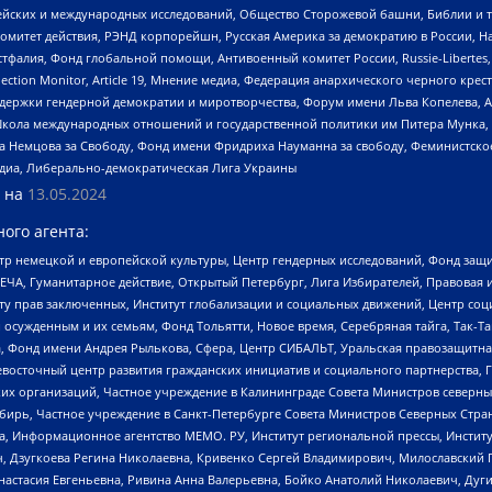
ейских и международных исследований, Общество Сторожевой башни, Библии и тр
омитет действия, РЭНД корпорейшн, Русская Америка за демократию в России, Н
фалия, Фонд глобальной помощи, Антивоенный комитет России, Russie-Libertes, L
lection Monitor, Article 19, Мнение медиа, Федерация анархического черного кр
и гендерной демократии и миротворчества, Форум имени Льва Копелева, American C
г, Школа международных отношений и государственной политики им Питера Мунка
 Немцова за Свободу, Фонд имени Фридриха Науманна за свободу, Феминистско
медиа, Либерально-демократическая Лига Украины
 на
13.05.2024
ого агента:
р немецкой и европейской культуры, Центр гендерных исследований, Фонд защи
ЧА, Гуманитарное действие, Открытый Петербург, Лига Избирателей, Правовая 
иту прав заключенных, Институт глобализации и социальных движений, Центр 
ужденным и их семьям, Фонд Тольятти, Новое время, Серебряная тайга, Так-Так-
, Фонд имени Андрея Рылькова, Сфера, Центр СИБАЛЬТ, Уральская правозащитна
невосточный центр развития гражданских инициатив и социального партнерства, 
 организаций, Частное учреждение в Калининграде Совета Министров северных 
бирь, Частное учреждение в Санкт-Петербурге Совета Министров Северных Стра
а, Информационное агентство МЕМО. РУ, Институт региональной прессы, Инсти
ч, Дзугкоева Регина Николаевна, Кривенко Сергей Владимирович, Милославски
настасия Евгеньевна, Ривина Анна Валерьевна, Бойко Анатолий Николаевич, Дуг