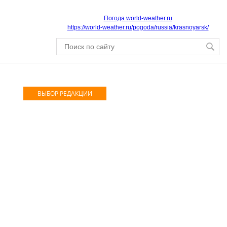
Погода world-weather.ru
https://world-weather.ru/pogoda/russia/krasnoyarsk/
ВЫБОР РЕДАКЦИИ