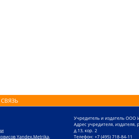
 СВЯЗЬ
Учредитель и издатель ООО 
Адрес учредителя, издателя, р
зи
д.13, кор. 2
рвисов Yandex.Metrika,
Телефон: +7 (495) 718-84-11