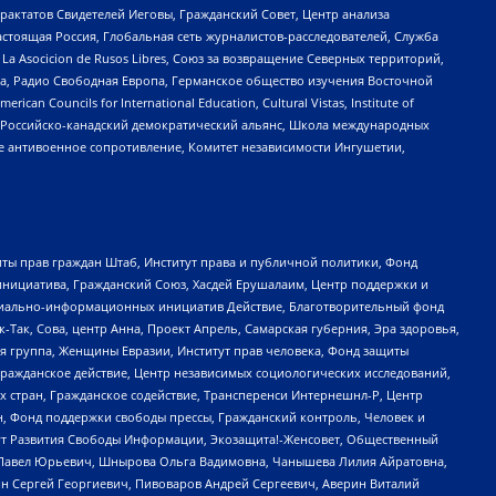
актатов Свидетелей Иеговы, Гражданский Совет, Центр анализа
астоящая Россия, Глобальная сеть журналистов-расследователей, Служба
a Asocicion de Rusos Libres, Союз за возвращение Северных территорий,
еста, Радио Свободная Европа, Германское общество изучения Восточной
ouncils for International Education, Cultural Vistas, Institute of
, Российско-канадский демократический альянс, Школа международных
е антивоенное сопротивление, Комитет независимости Ингушетии,
ты прав граждан Штаб, Институт права и публичной политики, Фонд
инициатива, Гражданский Союз, Хасдей Ерушалаим, Центр поддержки и
социально-информационных инициатив Действие, Благотворительный фонд
Так, Сова, центр Анна, Проект Апрель, Самарская губерния, Эра здоровья,
я группа, Женщины Евразии, Институт прав человека, Фонд защиты
Гражданское действие, Центр независимых социологических исследований,
стран, Гражданское содействие, Трансперенси Интернешнл-Р, Центр
н, Фонд поддержки свободы прессы, Гражданский контроль, Человек и
тут Развития Свободы Информации, Экозащита!-Женсовет, Общественный
й Павел Юрьевич, Шнырова Ольга Вадимовна, Чанышева Лилия Айратовна,
ин Сергей Георгиевич, Пивоваров Андрей Сергеевич, Аверин Виталий