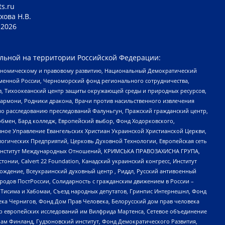
ts.ru
хова Н.В.
2026
льной на территории Российской Федерации:
кономическому и правовому развитию, Национальный Демократический
менной России, Черноморский фонд регионального сотрудничества,
, Тихоокеанский центр защиты окружающей среды и природных ресурсов,
 Хармони, Родники дракона, Врачи против насильственного извлечения
по расследованию преследований Фалуньгун, Пражский гражданский центр,
бмен, Бард колледж, Европейский выбор, Фонд Ходорковского,
ное Управление Евангельских Христиан Украинской Христианской Церкви,
огических Предприятий, Церковь Духовной Технологии, Европейская сеть
ий Институт Международных Отношений, КРИМСЬКА ПРАВОЗАХИСНА ГРУПА,
стонии, Calvert 22 Foundation, Канадский украинский конгресс, Институт
ждение, Всеукраинский духовный центр , Риддл, Русский антивоенный
ародов ПостРоссии, Солидарность с гражданским движением в России –
в Тисима и Хабомаи, Съезд народных депутатов, Гринпис Интернешнл, Фонд
ека Чернигов, Фонд Дом Прав Человека, Белорусский дом прав человека
нтр европейских исследований им Вилфрида Мартенса, Сетевое объединение
Чам Финланд, Гудзоновский институт, Фонд Демократического Развития,