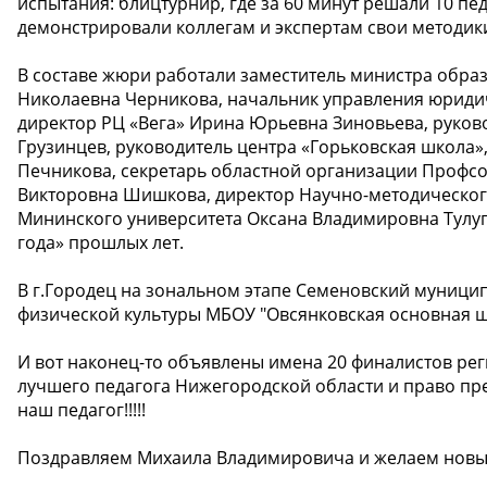
испытания: блицтурнир, где за 60 минут решали 10 пед
демонстрировали коллегам и экспертам свои методики
В составе жюри работали заместитель министра обра
Николаевна Черникова, начальник управления юриди
директор РЦ «Вега» Ирина Юрьевна Зиновьева, руков
Грузинцев, руководитель центра «Горьковская школа
Печникова, секретарь областной организации Профс
Викторовна Шишкова, директор Научно-методическог
Мининского университета Оксана Владимировна Тулупо
года» прошлых лет.
В г.Городец на зональном этапе Семеновский муници
физической культуры МБОУ "Овсянковская основная ш
И вот наконец-то объявлены имена 20 финалистов рег
лучшего педагога Нижегородской области и право пре
наш педагог!!!!!
Поздравляем Михаила Владимировича и желаем новых