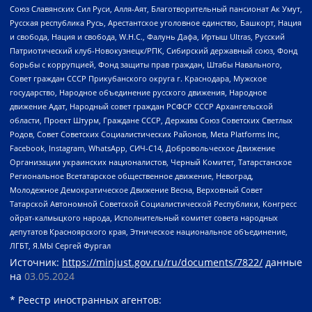
Союз Славянских Сил Руси, Алля-Аят, Благотворительный пансионат Ак Умут,
Русская республика Русь, Арестантское уголовное единство, Башкорт, Нация
и свобода, Нация и свобода, W.H.С., Фалунь Дафа, Иртыш Ultras, Русский
Патриотический клуб-Новокузнецк/РПК, Сибирский державный союз, Фонд
борьбы с коррупцией, Фонд защиты прав граждан, Штабы Навального,
Совет граждан СССР Прикубанского округа г. Краснодара, Мужское
государство, Народное объединение русского движения, Народное
движение Адат, Народный совет граждан РСФСР СССР Архангельской
области, Проект Штурм, Граждане СССР, Держава Союз Советских Светлых
Родов, Совет Советских Социалистических Районов, Meta Platforms Inc,
Facebook, Instagram, WhatsApp, СИЧ-С14, Добровольческое Движение
Организации украинских националистов, Черный Комитет, Татарстанское
Региональное Всетатарское общественное движение, Невоград,
Молодежное Демократическое Движение Весна, Верховный Совет
Татарской Автономной Советской Социалистической Республики, Конгресс
ойрат-калмыцкого народа, Исполнительный комитет совета народных
депутатов Красноярского края, Этническое национальное объединение,
ЛГБТ, Я.МЫ Сергей Фургал
Источник:
https://minjust.gov.ru/ru/documents/7822/
данные
на
03.05.2024
* Реестр иностранных агентов: