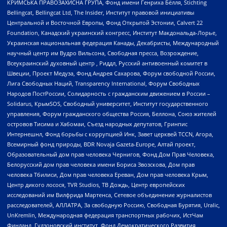
КРИМСЬКА ПРАВОЗАХИСНА ГРУПА, Фонд имени Генриха Бёлля, Stichting
Bellingcat, Bellingcat Ltd, The Insider, Институт правовой инициативы
Центральной и Восточной Европы, Фонд Открытой Эстонии, Calvert 22
Foundation, Канадский украинский конгресс, Институт Макдональда-Лорье,
Украинская национальная федерация Канады, Декабристы, Международный
научный центр им Вудро Вильсона, Свободная пресса, Возрождение,
Всеукраинский духовный центр , Риддл, Русский антивоенный комитет в
Швеции, Проект Медуза, Фонд Андрея Сахарова, Форум свободной России,
Лига Свободных Наций, Transparеncy International, Форум Свободных
Народов ПостРоссии, Солидарность с гражданским движением в России –
Solidarus, КрымSOS, Свободный университет, Институт государственного
управления, Форум гражданского общества Россия, Беллона, Союз жителей
островов Тисима и Хабомаи, Съезд народных депутатов, Гринпис
Интернешнл, Фонд борьбы с коррупцией Инк, Завет церквей TCCN, Агора,
Всемирный фонд природы, BDR Novaja Gazeta-Europe, Алтай проект,
Образовательный дом прав человека Чернигов, Фонд Дом Прав Человека,
Белорусский дом прав человека имени Бориса Звозскова, Дом прав
человека Тбилиси, Дом прав человека Ереван, Дом прав человека Крым,
Центр дикого лосося, TVR Studios, ТВ Дождь, Центр европейских
исследований им Вилфрида Мартенса, Сетевое объединение журналистов
расследователей, АЛЛАТРА, За свободную Россию, Свободная Бурятия, Uralic,
UnKremlin, Международная федерация транспортных рабочих, ИстЧам
Финланд, Гудзоновский институт, Фонд Демократического Развития,