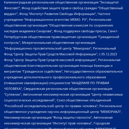
Калининградская региональная общественная организация "Экозащита!-Женсовет", Фонд содействия защите прав и свобод граждан "Общественный вердикт", Фонд "Институт Развития Свободы Информации", Частное учреждение "Информационное агентство МЕМО. РУ", Региональная общественная организация "Общественная комиссия по сохранению наследия академика Сахарова", Фонд поддержки свободы прессы, Санкт-Петербургская общественная правозащитная организация "Гражданский контроль", Межрегиональная общественная организация "Информационно-просветительский центр "Мемориал", Региональный Фонд "Центр Защиты Прав Средств Массовой Информации", с 05.12.2023 Фонд "Центр Защиты Прав Средств массовой информации", Региональная общественная благотворительная организация помощи беженцам и мигрантам "Гражданское содействие", Негосударственное образовательное учреждение дополнительного профессионального образования (повышение квалификации) специалистов "АКАДЕМИЯ ПО ПРАВАМ ЧЕЛОВЕКА", Свердловская региональная общественная организация "Сутяжник", Автономная некоммерческая организация "Центр независимых социологических исследований", Союз общественных объединений "Российский исследовательский центр по правам человека", Региональное общественное учреждение научно-информационный центр "МЕМОРИАЛ", Некоммерческая организация "Фонд защиты гласности", Автономная некоммерческая организация "Институт прав человека", Городская общественная организация "Екатеринбургское общество "МЕМОРИАЛ", Городская общественная организация "Рязанское историко-просветительское и правозащитное общество "Мемориал" (Рязанский Мемориал), Челябинский региональный орган общественной самодеятельности – женское общественное объединение "Женщины Евразии", Челябинский региональный орган общественной самодеятельности "Уральская правозащитная группа", Фонд содействия защите здоровья и социальной справедливости имени Андрея Рылькова, Автономная Некоммерческая Организация "Аналитический Центр Юрия Левады", Автономная некоммерческая организация социальной поддержки населения "Проект Апрель", Региональная общественная организация помощи женщинам и детям, находящимся в кризисной ситуации "Информационно-методический центр "Анна", Фонд содействия развитию массовых коммуникаций и правовому просвещению "Так-так-Так", Фонд содействия устойчивому развитию "Серебряная тайга", Свердловский региональный общественный фонд социальных проектов "Новое время", "Idel.Реалии", Кавказ.Реалии, Крым.Реалии, Телеканал Настоящее Время, Татаро-башкирская служба Радио Свобода (Azatliq Radiosi), Радио Свободная Европа/Радио Свобода (PCE/PC), "Сибирь.Реалии", "Фактограф", Благотворительный фонд помощи осужденным и их семьям, Автономная некоммерческая организация "Институт глобализации и социальных движений", Фонд "В защиту прав заключенных", Частное учреждение "Центр поддержки и содействия развитию средств массовой информации", Пензенский региональный общественный благотворительный фонд "Гражданский союз", "Север.Реалии", Некоммерческая организация Фонд "Правовая инициатива", Общество с ограниченной ответственностью "Радио Свободная Европа/Радио Свобода", Чешское информационное агентство "MEDIUM-ORIENT", Красноярская региональная общественная организация "Мы против СПИДа", Камалягин Денис Николаевич, Маркелов Сергей Евгеньевич, Пономарев Лев Александрович, Савицкая Людмила Алексеевна, Автономная некоммерческая организация "Центр по работе с проблемой насилия "НАСИЛИЮ.НЕТ", Межрегиональный профессиональный союз работников здравоохранения "Альянс врачей", Юридическое лицо, зарегистрированное в Латвийской Республике, SIA "Medusa Project" (регистрационный номер 40103797863, дата регистрации 10.06.2014), Некоммерческая организация "Фонд по борьбе с коррупцией", Автономная некоммерческая организация "Институт права и публичной политики", Баданин Роман Сергеевич, Гликин Максим Александрович, Железнова Мария Михайловна, Лукьянова Юлия Сергеевна, Маетная Елизавета Витальевна, Маняхин Петр Борисович, Чуракова Ольга Владимировна, Ярош Юлия Петровна, Юридическое лицо "The Insider SIA", зарегистрированное в Риге, Латвийская Республика (дата регистрации 26.06.2015), являющееся администратором доменного имени интернет-издания "The Insider SIA", https://theins.ru, Постернак Алексей Евгеньевич, Рубин Михаил Аркадьевич, Анин Роман Александрович, Юридическое лицо Istories fonds, зарегистрированное в Латвийской Республике (регистрационный номер 50008295751, дата регистрации 24.02.2020), Великовский Дмитрий Александрович, Долинина Ирина Николаевна, Мароховская Алеся Алексеевна, Шлейнов Роман Юрьевич, Шмагун Олеся Валентиновна, Общество с ограниченной ответственностью "Альтаир 2021", Общество с ограниченной ответственностью "Вега 2021", Общество с ограниченной ответственностью "Главный редактор 2021", Общество с ограниченной ответственностью "Ромашки монолит", Важенков Артем Валерьевич, Ивановская областная общественная организация "Центр гендерных исследований", Гурман Юрий Альбертович, Медиапроект "ОВД-Инфо", Егоров Владимир Владимирович, Жилинский Владимир Александрович, Общество с ограниченной ответственностью "ЗП", Иванова София Юрьевна, Карезина Инна Павловна, Кильтау Екатерина Викторовна, Петров Алексей Викторович, Пискунов Сергей Евгеньевич, Смирнов Сергей Сергеевич, Тихонов Михаил Сергеевич, Общество с ограниченной ответственностью "ЖУРНАЛИСТ-ИНОСТРАННЫЙ АГЕНТ", Арапова Галина Юрьевна, Вольтская Татьяна Анатольевна, Американская компания "Mason G.E.S. Anonymous Foundation" (США), являющаяся владельцем интернет-издания https://mnews.world/, Компания "Stichting Bellingcat", зарегистрированная в Нидерландах (дата регистрации 11.07.2018), Захаров Андрей Вячеславович, Клепиковская Екатерина Дмитриевна, Общество с ограниченной ответственностью "МЕМО", Перл Роман Александрович, Симонов Евгений Алексеевич, Соловьева Елена Анатольевна, Сотников Даниил Владимирович, Сурначева Елизавета Дмитриевна, Автономная некоммерческая организация по защите прав человека и информированию населения "Якутия – Наше Мнение", Общество с ограниченной ответственностью "Москоу диджитал медиа", с 26.01.2023 Общество с ограниченной ответственностью "Чайка Белые сады", Ветошкина Валерия Валерьевна, Заговора Максим Александрович, Межрегиональное общественное движение "Российская ЛГБТ - сеть", Оленичев Максим Владимирович, Павлов Иван Юрьевич, Скворцова Елена Сергеевна, Общество с ограниченной ответственностью "Как бы инагент", Кочетков Игорь Викторович, Общество с ограниченной ответственностью "Честные выборы", Еланчик Олег Александрович, Общество с ограниченной ответственностью "Нобелевский призыв", Гималова Регина Эмилевна, Григорьев Андрей Валерьевич, Григорьева Алина Александровна, Ассоциация по содействию защите прав призывников, альтернативнослужащих и военнослужащих "Правозащитная группа "Гражданин.Армия.Право", Хисамова Регина Фаритовна, Автономная некоммерческая организация по реализации социально-правовых программ "Лилит", Дальневосточное общественное движение "Маяк", Санкт-Петербургская ЛГБТ-инициативная группа "Выход", Инициативная группа ЛГБТ+ "Реверс", Алексеев Андрей Викторович, Бекбулатова Таисия Львовна, Беляев Иван Михайлович, Владыкина Елена Сергеевна, Гельман Марат Александрович, Никульшина Вероника Юрьевна, Толоконникова Надежда Андреевна, Шендерович Виктор Анатольевич, Общество с ограниченной ответственностью "Данное сообщение", Общество с ограниченной ответственностью Издательский дом "Новая глава", Айнбиндер Александра Александровна, Московский комьюнити-центр для ЛГБТ+инициатив, Благотворительный фонд развития филантропии, Deutsche Welle (Германия, Kurt-Schumacher-Strasse 3, 53113 Bonn), Борзунова Мария Михайловна, Воробьев Виктор Викторович, Голубева Анна Львовна, Константинова Алла Михайловна, Малкова Ирина Владимировна, Мурадов Мурад Абдулгалимович, Осетинская Елизавета Николаевна, Понасенков Евгений Николаевич, Ганапольский Матвей Юрьевич, Киселев Евгений Алексеевич, Борухович Ирина Григорьевна, Дремин Иван Тимофеевич, Дубровский Дмитрий Викторович, Красноярская региональная общественная организация поддержки и развития альтернативных образовательных технологий и межкультурных коммуникаций "ИНТЕРРА", Маяковская Екатерина Алексеевна, Фейгин Марк Захарович, Филимонов Андрей Викторович, Дзугкоева Регина Николаевна, Доброхотов Роман Александрович, Дудь Юрий Александрович, Елкин Сергей Владимирович, Кругликов Кирилл Игоревич, Сабунаева Мария Леонидовна, Семенов Алексей Владимирович, Шаинян Карен Багратович, Шульман Екатерина Михайловна, Асафьев Артур Валерьевич, Вахштайн Виктор Семенович, Венедиктов Алексей Алексеевич, Лушникова Екатерина Евгеньевна, Волков Леонид Михайлович, Невзоров Александр Глебович, Пархоменко Сергей Борисович, Сироткин Ярослав Николаевич, Кара-Мурза Владимир Владимирович, Баранова Наталья Владимировна, Гозман Леонид Яковлевич, Кагарлицкий Борис Юльевич, Климарев Михаил Валерьевич, Милов Владимир Станиславович, Автономная некоммерческая организация Краснодарский центр современного искусства "Типография", Моргенштерн Алишер Тагирович, Соболь Любовь Эдуардовна, Общество с ограниченной ответственностью "ЛИЗА НОРМ", Каспаров Гарри Кимович, Ходорковский Михаил Борисович, Общество с ограниченной ответственностью "Апрельские тезисы", Данилович Ирина Брониславовна, Кашин Олег Владимирович, Петров Николай Владимирович, Пивоваров Алексей Владимирович, Соколов Михаил Владимирович, Цветкова Юлия Владимировна, Чичваркин Евгений Александрович, Комитет против пыток/Команда против пыток, Общество с ограниченной ответственностью "Первый научный", Общество с ограниченной ответственностью "Вертолет и ко", Белоцерковская Вероника Борисовна, Кац Максим Евгеньевич, Лазарева Татьяна Юрьевна, Шаведдинов Руслан Табризович, Яшин Илья Валерьевич, Общество с ограниченной ответственностью "Иноагент ААВ", Алешковский Дмитрий Петрович, Альбац Евгения Марковна, Быков Дмитрий Львович, Галямина Юлия Евгеньевна, Лойко Сергей Леонидович, Мартынов Кирилл Константинович, Медведев Сергей Александрович, Крашенинников Федор Геннадиевич, Гордеева Катерина Вл