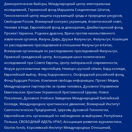
Демократические Выборы, Международный центр электоральных
исследований, Германский фонд Маршалла Соединенных Штатов,
Тихоокеанский центр защиты окружающей среды и природных ресурсов,
Свободная Россия, Всемирный конгресс украинцев, Атлантический совет,
Человек в беде, Европейский фонд за демократию, Джеймстаунский фонд,
Прожект Хармони, Родники дракона, Врачи против насильственного
извлечения органов, Фалунь Дафа, Друзья Фалуньгун, Фалуньгун, Коалиция
по расследованию преследования в отношении Фалуньгун в Китае,
Всемирная организация по расследованию преследований Фалуньгун,
Пражский гражданский центр, Ассоциация школ политических
исследований при Совете Европы, Центр либеральной современности,
Форум русскоязычных европейцев, Немецко-русский обмен, Бард колледж,
Европейский выбор, Фонд Ходорковского, Оксфордский российский фонд,
Фонд Будущее России, Компания свободы информации, Проект Медиа,
Международное партнерство за права человека, Духовное Управление
Евангельских Христиан Украинской Христианской Церкви, Новое
Поколение, Духовное Учебное Заведение Международный Библейский
Колледж, Международное христианское движение, Всемирный Институт
Саентологических Предприятий, Церковь Духовной Технологии,
Европейская сеть организаций по наблюдению за выборами, Республика
Польша, СВОБОДНЫЙ ИДЕЛЬ-УРАЛ, Ассоциация развития журналистики,
IStories fonds, Королевский Институт Международных Отношений,