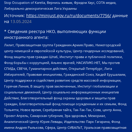
Stop Occupation of Karelia, Вернись живым, Фридом Хаус, СОТА медиа,
Либерально-демократическая Лига Украины
Источник:
https://minjust.gov.ru/ru/documents/7756/
данные
на
13.05.2024
* Сведения реестра НКО, выполняющих функции
иностранного агента:
Лилит, Правозащитная группа Гражданин.Армия.Право, Нижегородский
центр немецкой и европейской культуры, Центр гендерных исследований,
Фонд защиты прав граждан Штаб, Институт права и публичной политики,
Фонд борьбы с коррупцией, Альянс врачей, НАСИЛИЮ.НЕТ, Мы против
СПИДа, СВЕЧА, Гуманитарное действие, Открытый Петербург, Лига
Избирателей, Правовая инициатива, Гражданский Союз, Хасдей Ерушалаим,
Центр поддержки и содействия развитию средств массовой информации,
Горячая Линия, В защиту прав заключенных, Институт глобализации и
социальных движений, Центр социально-информационных инициатив
Действие, Благотворительный фонд охраны здоровья и защиты прав
граждан, Благотворительный фонд помощи осужденным и их семьям, Фонд
Тольятти, Новое время, Серебряная тайга, Так-Так-Так, Сова, центр Анна,
Проект Апрель, Самарская губерния, Эра здоровья, Мемориал,
Аналитический Центр Юрия Левады, Издательство Парк Гагарина, Фонд
имени Андрея Рылькова, Сфера, Центр СИБАЛЬТ, Уральская правозащитная