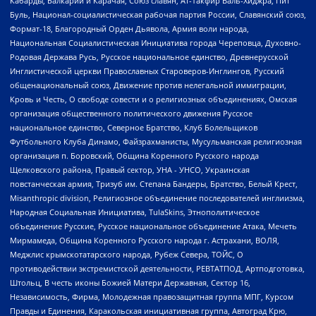
Кабарды, Балкарии и Карачая, Союз славян, Ат-Такфир Валь-Хиджра, Пит
Буль, Национал-социалистическая рабочая партия России, Славянский союз,
Формат-18, Благородный Орден Дьявола, Армия воли народа,
Национальная Социалистическая Инициатива города Череповца, Духовно-
Родовая Держава Русь, Русское национальное единство, Древнерусской
Инглистической церкви Православных Староверов-Инглингов, Русский
общенациональный союз, Движение против нелегальной иммиграции,
Кровь и Честь, О свободе совести и о религиозных объединениях, Омская
организация общественного политического движения Русское
национальное единство, Северное Братство, Клуб Болельщиков
Футбольного Клуба Динамо, Файзрахманисты, Мусульманская религиозная
организация п. Боровский, Община Коренного Русского народа
Щелковского района, Правый сектор, УНА - УНСО, Украинская
повстанческая армия, Тризуб им. Степана Бандеры, Братство, Белый Крест,
Misanthropic division, Религиозное объединение последователей инглиизма,
Народная Социальная Инициатива, TulaSkins, Этнополитическое
объединение Русские, Русское национальное объединение Атака, Мечеть
Мирмамеда, Община Коренного Русского народа г. Астрахани, ВОЛЯ,
Меджлис крымскотатарского народа, Рубеж Севера, ТОЙС, О
противодействии экстремистской деятельности, РЕВТАТПОД, Артподготовка,
Штольц, В честь иконы Божией Матери Державная, Сектор 16,
Независимость, Фирма, Молодежная правозащитная группа МПГ, Курсом
Правды и Единения, Каракольская инициативная группа, Автоград Крю,