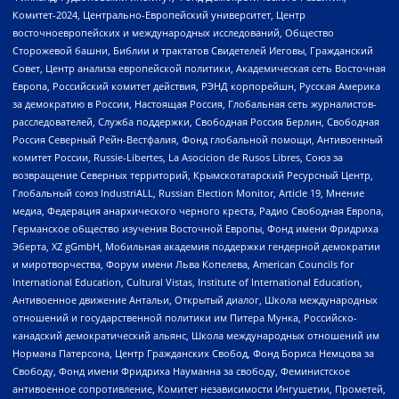
Комитет-2024, Центрально-Европейский университет, Центр
восточноевропейских и международных исследований, Общество
Сторожевой башни, Библии и трактатов Свидетелей Иеговы, Гражданский
Совет, Центр анализа европейской политики, Академическая сеть Восточная
Европа, Российский комитет действия, РЭНД корпорейшн, Русская Америка
за демократию в России, Настоящая Россия, Глобальная сеть журналистов-
расследователей, Служба поддержки, Свободная Россия Берлин, Свободная
Россия Северный Рейн-Вестфалия, Фонд глобальной помощи, Антивоенный
комитет России, Russie-Libertes, La Asocicion de Rusos Libres, Союз за
возвращение Северных территорий, Крымскотатарский Ресурсный Центр,
Глобальный союз IndustriALL, Russian Election Monitor, Article 19, Мнение
медиа, Федерация анархического черного креста, Радио Свободная Европа,
Германское общество изучения Восточной Европы, Фонд имени Фридриха
Эберта, XZ gGmbH, Мобильная академия поддержки гендерной демократии
и миротворчества, Форум имени Льва Копелева, American Councils for
International Education, Cultural Vistas, Institute of International Education,
Антивоенное движение Антальи, Открытый диалог, Школа международных
отношений и государственной политики им Питера Мунка, Российско-
канадский демократический альянс, Школа международных отношений им
Нормана Патерсона, Центр Гражданских Свобод, Фонд Бориса Немцова за
Свободу, Фонд имени Фридриха Науманна за свободу, Феминистское
антивоенное сопротивление, Комитет независимости Ингушетии, Прометей,