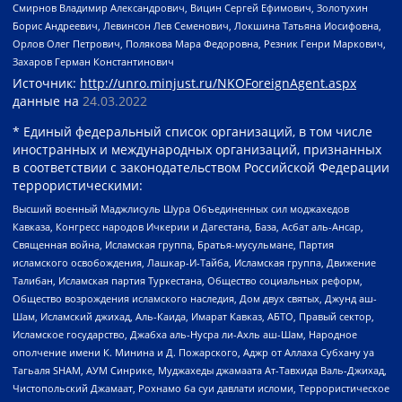
Смирнов Владимир Александрович, Вицин Сергей Ефимович, Золотухин
Борис Андреевич, Левинсон Лев Семенович, Локшина Татьяна Иосифовна,
Орлов Олег Петрович, Полякова Мара Федоровна, Резник Генри Маркович,
Захаров Герман Константинович
Источник:
http://unro.minjust.ru/NKOForeignAgent.aspx
данные на
24.03.2022
* Единый федеральный список организаций, в том числе
иностранных и международных организаций, признанных
в соответствии с законодательством Российской Федерации
террористическими:
Высший военный Маджлисуль Шура Объединенных сил моджахедов
Кавказа, Конгресс народов Ичкерии и Дагестана, База, Асбат аль-Ансар,
Священная война, Исламская группа, Братья-мусульмане, Партия
исламского освобождения, Лашкар-И-Тайба, Исламская группа, Движение
Талибан, Исламская партия Туркестана, Общество социальных реформ,
Общество возрождения исламского наследия, Дом двух святых, Джунд аш-
Шам, Исламский джихад, Аль-Каида, Имарат Кавказ, АБТО, Правый сектор,
Исламское государство, Джабха аль-Нусра ли-Ахль аш-Шам, Народное
ополчение имени К. Минина и Д. Пожарского, Аджр от Аллаха Субхану уа
Тагьаля SHAM, АУМ Синрике, Муджахеды джамаата Ат-Тавхида Валь-Джихад,
Чистопольский Джамаат, Рохнамо ба суи давлати исломи, Террористическое