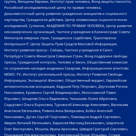
группа, Женщины Евразии, Институт прав человека, Фонд защиты гласности,
Российский исследовательский центр по правам человека,
Дальневосточный центр развития гражданских инициатив и социального
партнерства, Гражданское действие, Центр независимых социологических
исследований, Сутяжник, АКАДЕМИЯ ПО ПРАВАМ ЧЕЛОВЕКА, Центр развития
некоммерческих организаций, Частное учреждение в Калининграде Совета
Министров северных стран, Гражданское содействие, Трансперенси
Интернешнл-Р, Центр Защиты Прав Средств Массовой Информации,
Институт развития прессы - Сибирь, Частное учреждение в Санкт-
Петербурге Совета Министров Северных Стран, Фонд поддержки свободы
прессы, Гражданский контроль, Человек и Закон, Общественная комиссия
по сохранению наследия академика Сахарова, Информационное агентство
МЕМО. РУ, Институт региональной прессы, Институт Развития Свободы
Информации, Экозащита!-Женсовет, Общественный вердикт, Евразийская
антимонопольная ассоциация, Бедушев Петр Петрович, Дзугкоева Регина
Николаевна, Кривенко Сергей Владимирович, Милославский Павел
Юрьевич, Шнырова Ольга Вадимовна, Чанышева Лилия Айратовна,
Сидорович Ольга Борисовна, Туровский Александр Алексеевич, Васильева
Анастасия Евгеньевна, Ривина Анна Валерьевна, Бойко Анатолий
Николаевич, Дугин Сергей Георгиевич, Пивоваров Андрей Сергеевич,
Аверин Виталий Евгеньевич, Барахоев Магомед Бекханович, Шарипков
Олег Викторович, Мошель Ирина Ароновна, Шведов Григорий Сергеевич,
Пономарев Лев Александрович, Каргалицкий Борис Юльевич, Созаев