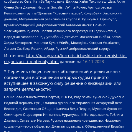
сообщество Сеть, Катиба Таухид валь-Джихад, Хайят Тахрир аш-Шам, Ахлю
Сунна Валь Джамаа, National Socialism/White Power, Артподготовка,
Религиозная группа “Джамаат “Красный пахарь”, Колумбайн, Хатлонский
джамаат, Мусульманская религиозная группа п. Кушкуль г. Оренбург,
Крымско-татарский добровольческий батальон имени Номана
Челебиджихана, Азов, Партия исламского возрождения Таджикистана,
Народная самооборона, Дуббайский джамаат, московская ячейка, Батал-
Хаджи Белхороев, Маньяки Культ Убийц, Молодёжь Которая Улыбается,
Легион Свобода России, Айдар, Русский добровольческий корпус
Источник:
http://nac.gov.ru/terroristicheskie-i-ekstremistskie-
organizacii-i-materialy.html
данные на
16.11.2023
* Перечень общественных объединений и религиозных
организаций в отношении которых судом принято
вступившее в законную силу решение о ликвидации или
запрете деятельности:
Национал-большевистская партия, ВЕК РА, Рада земли Кубанской Духовно
Родовой Державы Русь, Община Духовного Управления Асгардской Веси
Беловодья, Славянская Община Капища Веды Перуна, Мужская Духовная
Семинария Староверов-Инглингов, Нурджулар, К Богодержавию, Таблиги
Джамаат, Свидетели Иеговы, Русское национальное единство, Национал-
социалистическое общество, Джамаат мувахидов, Объединенный Вилайат