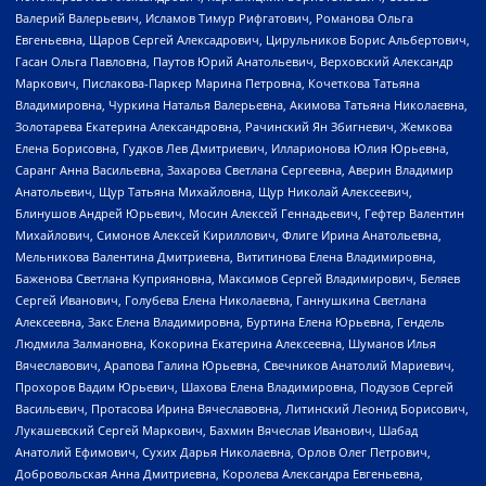
Валерий Валерьевич, Исламов Тимур Рифгатович, Романова Ольга
Евгеньевна, Щаров Сергей Алексадрович, Цирульников Борис Альбертович,
Гасан Ольга Павловна, Паутов Юрий Анатольевич, Верховский Александр
Маркович, Пислакова-Паркер Марина Петровна, Кочеткова Татьяна
Владимировна, Чуркина Наталья Валерьевна, Акимова Татьяна Николаевна,
Золотарева Екатерина Александровна, Рачинский Ян Збигневич, Жемкова
Елена Борисовна, Гудков Лев Дмитриевич, Илларионова Юлия Юрьевна,
Саранг Анна Васильевна, Захарова Светлана Сергеевна, Аверин Владимир
Анатольевич, Щур Татьяна Михайловна, Щур Николай Алексеевич,
Блинушов Андрей Юрьевич, Мосин Алексей Геннадьевич, Гефтер Валентин
Михайлович, Симонов Алексей Кириллович, Флиге Ирина Анатольевна,
Мельникова Валентина Дмитриевна, Вититинова Елена Владимировна,
Баженова Светлана Куприяновна, Максимов Сергей Владимирович, Беляев
Сергей Иванович, Голубева Елена Николаевна, Ганнушкина Светлана
Алексеевна, Закс Елена Владимировна, Буртина Елена Юрьевна, Гендель
Людмила Залмановна, Кокорина Екатерина Алексеевна, Шуманов Илья
Вячеславович, Арапова Галина Юрьевна, Свечников Анатолий Мариевич,
Прохоров Вадим Юрьевич, Шахова Елена Владимировна, Подузов Сергей
Васильевич, Протасова Ирина Вячеславовна, Литинский Леонид Борисович,
Лукашевский Сергей Маркович, Бахмин Вячеслав Иванович, Шабад
Анатолий Ефимович, Сухих Дарья Николаевна, Орлов Олег Петрович,
Добровольская Анна Дмитриевна, Королева Александра Евгеньевна,