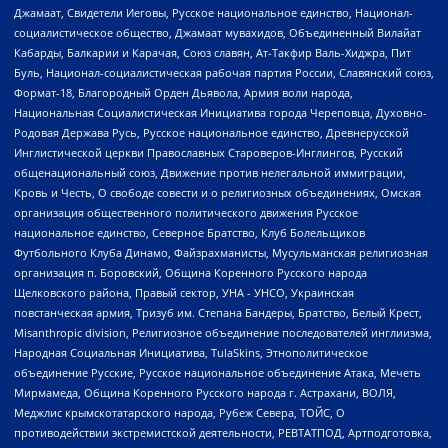
Джамаат, Свидетели Иеговы, Русское национальное единство, Национал-
социалистическое общество, Джамаат мувахидов, Объединенный Вилайат
Кабарды, Балкарии и Карачая, Союз славян, Ат-Такфир Валь-Хиджра, Пит
Буль, Национал-социалистическая рабочая партия России, Славянский союз,
Формат-18, Благородный Орден Дьявола, Армия воли народа,
Национальная Социалистическая Инициатива города Череповца, Духовно-
Родовая Держава Русь, Русское национальное единство, Древнерусской
Инглистической церкви Православных Староверов-Инглингов, Русский
общенациональный союз, Движение против нелегальной иммиграции,
Кровь и Честь, О свободе совести и о религиозных объединениях, Омская
организация общественного политического движения Русское
национальное единство, Северное Братство, Клуб Болельщиков
Футбольного Клуба Динамо, Файзрахманисты, Мусульманская религиозная
организация п. Боровский, Община Коренного Русского народа
Щелковского района, Правый сектор, УНА - УНСО, Украинская
повстанческая армия, Тризуб им. Степана Бандеры, Братство, Белый Крест,
Misanthropic division, Религиозное объединение последователей инглиизма,
Народная Социальная Инициатива, TulaSkins, Этнополитическое
объединение Русские, Русское национальное объединение Атака, Мечеть
Мирмамеда, Община Коренного Русского народа г. Астрахани, ВОЛЯ,
Меджлис крымскотатарского народа, Рубеж Севера, ТОЙС, О
противодействии экстремистской деятельности, РЕВТАТПОД, Артподготовка,