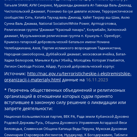
Тагьаля SHAM, АУМ Синрике, Муджахеды джамаата Ат-Тавхида Валь-Джихад,
Чистопольский Джамаат, Рохнамо ба суи давлати исломи, Террористическое
сообщество Сеть, Катиба Таухид валь-Джихад, Хайят Тахрир аш-Шам, Ахлю
Сунна Валь Джамаа, National Socialism/White Power, Артподготовка,
Религиозная группа “Джамаат “Красный пахарь”, Колумбайн, Хатлонский
джамаат, Мусульманская религиозная группа п. Кушкуль г. Оренбург,
Крымско-татарский добровольческий батальон имени Номана
Челебиджихана, Азов, Партия исламского возрождения Таджикистана,
Народная самооборона, Дуббайский джамаат, московская ячейка, Батал-
Хаджи Белхороев, Маньяки Культ Убийц, Молодёжь Которая Улыбается,
Легион Свобода России, Айдар, Русский добровольческий корпус
Источник:
http://nac.gov.ru/terroristicheskie-i-ekstremistskie-
organizacii-i-materialy.html
данные на
16.11.2023
* Перечень общественных объединений и религиозных
организаций в отношении которых судом принято
вступившее в законную силу решение о ликвидации или
запрете деятельности:
Национал-большевистская партия, ВЕК РА, Рада земли Кубанской Духовно
Родовой Державы Русь, Община Духовного Управления Асгардской Веси
Беловодья, Славянская Община Капища Веды Перуна, Мужская Духовная
Семинария Староверов-Инглингов, Нурджулар, К Богодержавию, Таблиги