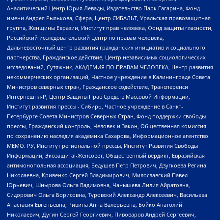
Аналитический Центр Юрия Левады, Издательство Парк Гагарина, Фонд
имени Андрея Рылькова, Сфера, Центр СИБАЛЬТ, Уральская правозащитная
группа, Женщины Евразии, Институт прав человека, Фонд защиты гласности,
Российский исследовательский центр по правам человека,
Дальневосточный центр развития гражданских инициатив и социального
партнерства, Гражданское действие, Центр независимых социологических
исследований, Сутяжник, АКАДЕМИЯ ПО ПРАВАМ ЧЕЛОВЕКА, Центр развития
некоммерческих организаций, Частное учреждение в Калининграде Совета
Министров северных стран, Гражданское содействие, Трансперенси
Интернешнл-Р, Центр Защиты Прав Средств Массовой Информации,
Институт развития прессы - Сибирь, Частное учреждение в Санкт-
Петербурге Совета Министров Северных Стран, Фонд поддержки свободы
прессы, Гражданский контроль, Человек и Закон, Общественная комиссия
по сохранению наследия академика Сахарова, Информационное агентство
МЕМО. РУ, Институт региональной прессы, Институт Развития Свободы
Информации, Экозащита!-Женсовет, Общественный вердикт, Евразийская
антимонопольная ассоциация, Бедушев Петр Петрович, Дзугкоева Регина
Николаевна, Кривенко Сергей Владимирович, Милославский Павел
Юрьевич, Шнырова Ольга Вадимовна, Чанышева Лилия Айратовна,
Сидорович Ольга Борисовна, Туровский Александр Алексеевич, Васильева
Анастасия Евгеньевна, Ривина Анна Валерьевна, Бойко Анатолий
Николаевич, Дугин Сергей Георгиевич, Пивоваров Андрей Сергеевич,