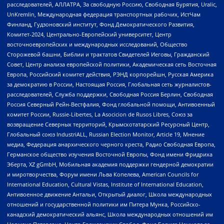
расследователей, АЛЛАТРА, За свободную Россию, Свободная Бурятия, Uralic,
UnKremlin, Международная федерация транспортных рабочих, ИстЧам
Финланд, Гудзоновский институт, Фонд Демократического Развития,
Комитет-2024, Центрально-Европейский университет, Центр
восточноевропейских и международных исследований, Общество
Сторожевой башни, Библии и трактатов Свидетелей Иеговы, Гражданский
Совет, Центр анализа европейской политики, Академическая сеть Восточная
Европа, Российский комитет действия, РЭНД корпорейшн, Русская Америка
за демократию в России, Настоящая Россия, Глобальная сеть журналистов-
расследователей, Служба поддержки, Свободная Россия Берлин, Свободная
Россия Северный Рейн-Вестфалия, Фонд глобальной помощи, Антивоенный
комитет России, Russie-Libertes, La Asocicion de Rusos Libres, Союз за
возвращение Северных территорий, Крымскотатарский Ресурсный Центр,
Глобальный союз IndustriALL, Russian Election Monitor, Article 19, Мнение
медиа, Федерация анархического черного креста, Радио Свободная Европа,
Германское общество изучения Восточной Европы, Фонд имени Фридриха
Эберта, XZ gGmbH, Мобильная академия поддержки гендерной демократии
и миротворчества, Форум имени Льва Копелева, American Councils for
International Education, Cultural Vistas, Institute of International Education,
Антивоенное движение Антальи, Открытый диалог, Школа международных
отношений и государственной политики им Питера Мунка, Российско-
канадский демократический альянс, Школа международных отношений им