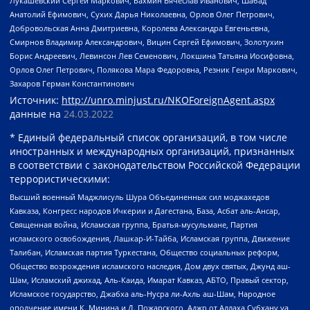
Лукашевский Сергей Маркович, Бахмин Вячеслав Иванович, Шабад
Анатолий Ефимович, Сухих Дарья Николаевна, Орлов Олег Петрович,
Добровольская Анна Дмитриевна, Королева Александра Евгеньевна,
Смирнов Владимир Александрович, Вицин Сергей Ефимович, Золотухин
Борис Андреевич, Левинсон Лев Семенович, Локшина Татьяна Иосифовна,
Орлов Олег Петрович, Полякова Мара Федоровна, Резник Генри Маркович,
Захаров Герман Константинович
Источник:
http://unro.minjust.ru/NKOForeignAgent.aspx
данные на
24.03.2022
* Единый федеральный список организаций, в том числе
иностранных и международных организаций, признанных
в соответствии с законодательством Российской Федерации
террористическими:
Высший военный Маджлисуль Шура Объединенных сил моджахедов
Кавказа, Конгресс народов Ичкерии и Дагестана, База, Асбат аль-Ансар,
Священная война, Исламская группа, Братья-мусульмане, Партия
исламского освобождения, Лашкар-И-Тайба, Исламская группа, Движение
Талибан, Исламская партия Туркестана, Общество социальных реформ,
Общество возрождения исламского наследия, Дом двух святых, Джунд аш-
Шам, Исламский джихад, Аль-Каида, Имарат Кавказ, АБТО, Правый сектор,
Исламское государство, Джабха аль-Нусра ли-Ахль аш-Шам, Народное
ополчение имени К. Минина и Д. Пожарского, Аджр от Аллаха Субхану уа