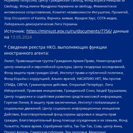
Нормана Патерсона, Центр Гражданских Свобод, Фонд Бориса Немцова за
Свободу, Фонд имени Фридриха Науманна за свободу, Феминистское
антивоенное сопротивление, Комитет независимости Ингушетии, Прометей,
Stop Occupation of Karelia, Вернись живым, Фридом Хаус, СОТА медиа,
Либерально-демократическая Лига Украины
Источник:
https://minjust.gov.ru/ru/documents/7756/
данные
на
13.05.2024
* Сведения реестра НКО, выполняющих функции
иностранного агента:
Лилит, Правозащитная группа Гражданин.Армия.Право, Нижегородский
центр немецкой и европейской культуры, Центр гендерных исследований,
Фонд защиты прав граждан Штаб, Институт права и публичной политики,
Фонд борьбы с коррупцией, Альянс врачей, НАСИЛИЮ.НЕТ, Мы против
СПИДа, СВЕЧА, Гуманитарное действие, Открытый Петербург, Лига
Избирателей, Правовая инициатива, Гражданский Союз, Хасдей Ерушалаим,
Центр поддержки и содействия развитию средств массовой информации,
Горячая Линия, В защиту прав заключенных, Институт глобализации и
социальных движений, Центр социально-информационных инициатив
Действие, Благотворительный фонд охраны здоровья и защиты прав
граждан, Благотворительный фонд помощи осужденным и их семьям, Фонд
Тольятти, Новое время, Серебряная тайга, Так-Так-Так, Сова, центр Анна,
Проект Апрель, Самарская губерния, Эра здоровья, Мемориал,