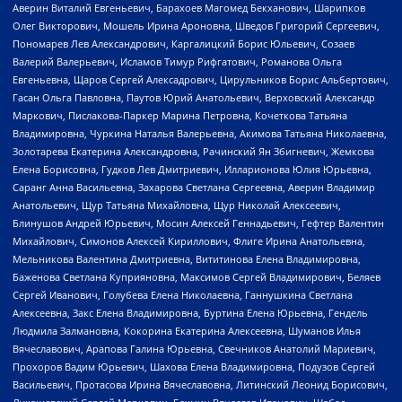
Аверин Виталий Евгеньевич, Барахоев Магомед Бекханович, Шарипков
Олег Викторович, Мошель Ирина Ароновна, Шведов Григорий Сергеевич,
Пономарев Лев Александрович, Каргалицкий Борис Юльевич, Созаев
Валерий Валерьевич, Исламов Тимур Рифгатович, Романова Ольга
Евгеньевна, Щаров Сергей Алексадрович, Цирульников Борис Альбертович,
Гасан Ольга Павловна, Паутов Юрий Анатольевич, Верховский Александр
Маркович, Пислакова-Паркер Марина Петровна, Кочеткова Татьяна
Владимировна, Чуркина Наталья Валерьевна, Акимова Татьяна Николаевна,
Золотарева Екатерина Александровна, Рачинский Ян Збигневич, Жемкова
Елена Борисовна, Гудков Лев Дмитриевич, Илларионова Юлия Юрьевна,
Саранг Анна Васильевна, Захарова Светлана Сергеевна, Аверин Владимир
Анатольевич, Щур Татьяна Михайловна, Щур Николай Алексеевич,
Блинушов Андрей Юрьевич, Мосин Алексей Геннадьевич, Гефтер Валентин
Михайлович, Симонов Алексей Кириллович, Флиге Ирина Анатольевна,
Мельникова Валентина Дмитриевна, Вититинова Елена Владимировна,
Баженова Светлана Куприяновна, Максимов Сергей Владимирович, Беляев
Сергей Иванович, Голубева Елена Николаевна, Ганнушкина Светлана
Алексеевна, Закс Елена Владимировна, Буртина Елена Юрьевна, Гендель
Людмила Залмановна, Кокорина Екатерина Алексеевна, Шуманов Илья
Вячеславович, Арапова Галина Юрьевна, Свечников Анатолий Мариевич,
Прохоров Вадим Юрьевич, Шахова Елена Владимировна, Подузов Сергей
Васильевич, Протасова Ирина Вячеславовна, Литинский Леонид Борисович,