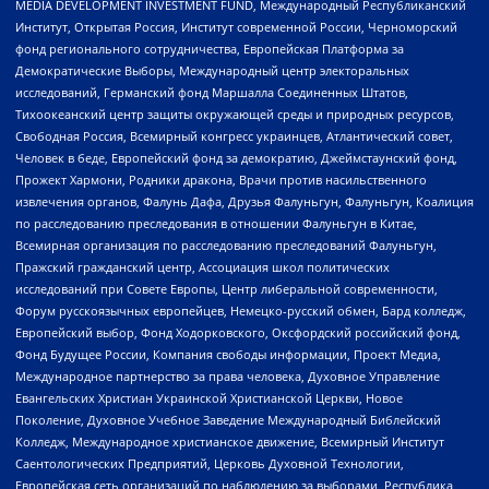
MEDIA DEVELOPMENT INVESTMENT FUND, Международный Республиканский
Институт, Открытая Россия, Институт современной России, Черноморский
фонд регионального сотрудничества, Европейская Платформа за
Демократические Выборы, Международный центр электоральных
исследований, Германский фонд Маршалла Соединенных Штатов,
Тихоокеанский центр защиты окружающей среды и природных ресурсов,
Свободная Россия, Всемирный конгресс украинцев, Атлантический совет,
Человек в беде, Европейский фонд за демократию, Джеймстаунский фонд,
Прожект Хармони, Родники дракона, Врачи против насильственного
извлечения органов, Фалунь Дафа, Друзья Фалуньгун, Фалуньгун, Коалиция
по расследованию преследования в отношении Фалуньгун в Китае,
Всемирная организация по расследованию преследований Фалуньгун,
Пражский гражданский центр, Ассоциация школ политических
исследований при Совете Европы, Центр либеральной современности,
Форум русскоязычных европейцев, Немецко-русский обмен, Бард колледж,
Европейский выбор, Фонд Ходорковского, Оксфордский российский фонд,
Фонд Будущее России, Компания свободы информации, Проект Медиа,
Международное партнерство за права человека, Духовное Управление
Евангельских Христиан Украинской Христианской Церкви, Новое
Поколение, Духовное Учебное Заведение Международный Библейский
Колледж, Международное христианское движение, Всемирный Институт
Саентологических Предприятий, Церковь Духовной Технологии,
Европейская сеть организаций по наблюдению за выборами, Республика