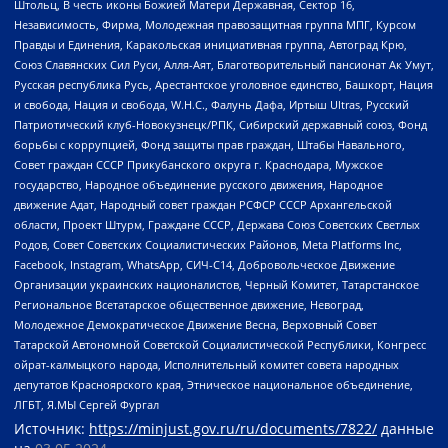
Штольц, В честь иконы Божией Матери Державная, Сектор 16,
Независимость, Фирма, Молодежная правозащитная группа МПГ, Курсом
Правды и Единения, Каракольская инициативная группа, Автоград Крю,
Союз Славянских Сил Руси, Алля-Аят, Благотворительный пансионат Ак Умут,
Русская республика Русь, Арестантское уголовное единство, Башкорт, Нация
и свобода, Нация и свобода, W.H.С., Фалунь Дафа, Иртыш Ultras, Русский
Патриотический клуб-Новокузнецк/РПК, Сибирский державный союз, Фонд
борьбы с коррупцией, Фонд защиты прав граждан, Штабы Навального,
Совет граждан СССР Прикубанского округа г. Краснодара, Мужское
государство, Народное объединение русского движения, Народное
движение Адат, Народный совет граждан РСФСР СССР Архангельской
области, Проект Штурм, Граждане СССР, Держава Союз Советских Светлых
Родов, Совет Советских Социалистических Районов, Meta Platforms Inc,
Facebook, Instagram, WhatsApp, СИЧ-С14, Добровольческое Движение
Организации украинских националистов, Черный Комитет, Татарстанское
Региональное Всетатарское общественное движение, Невоград,
Молодежное Демократическое Движение Весна, Верховный Совет
Татарской Автономной Советской Социалистической Республики, Конгресс
ойрат-калмыцкого народа, Исполнительный комитет совета народных
депутатов Красноярского края, Этническое национальное объединение,
ЛГБТ, Я.МЫ Сергей Фургал
Источник:
https://minjust.gov.ru/ru/documents/7822/
данные