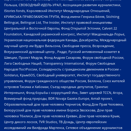
Польша, СВОБОДНЫЙ ИДЕЛЬ-УРАЛ, Ассоциация развития журналистики,
IStories fonds, Королевский Институт Международных Отношений,
КРИМСЬКА ПРАВОЗАХИСНА ГРУПА, Фонд имени Генриха Бёлля, Stichting
Bellingcat, Bellingcat Ltd, The Insider, Институт правовой инициативы
Центральной и Восточной Европы, Фонд Открытой Эстонии, Calvert 22
Foundation, Канадский украинский конгресс, Институт Макдональда-Лорье,
Украинская национальная федерация Канады, Декабристы, Международный
научный центр им Вудро Вильсона, Свободная пресса, Возрождение,
Всеукраинский духовный центр , Риддл, Русский антивоенный комитет в
Швеции, Проект Медуза, Фонд Андрея Сахарова, Форум свободной России,
Лига Свободных Наций, Transparеncy International, Форум Свободных
Народов ПостРоссии, Солидарность с гражданским движением в России –
Solidarus, КрымSOS, Свободный университет, Институт государственного
управления, Форум гражданского общества Россия, Беллона, Союз жителей
островов Тисима и Хабомаи, Съезд народных депутатов, Гринпис
Интернешнл, Фонд борьбы с коррупцией Инк, Завет церквей TCCN, Агора,
Всемирный фонд природы, BDR Novaja Gazeta-Europe, Алтай проект,
Образовательный дом прав человека Чернигов, Фонд Дом Прав Человека,
Белорусский дом прав человека имени Бориса Звозскова, Дом прав
человека Тбилиси, Дом прав человека Ереван, Дом прав человека Крым,
Центр дикого лосося, TVR Studios, ТВ Дождь, Центр европейских
исследований им Вилфрида Мартенса, Сетевое объединение журналистов