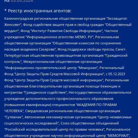
на
03.05.2024
* Реестр иностранных агентов:
Калининградская региональная общественная организация "Экозащита!-Женсовет", Фонд содействия защите прав и свобод граждан "Общественный вердикт", Фонд "Институт Развития Свободы Информации", Частное учреждение "Информационное агентство МЕМО. РУ", Региональная общественная организация "Общественная комиссия по сохранению наследия академика Сахарова", Фонд поддержки свободы прессы, Санкт-Петербургская общественная правозащитная организация "Гражданский контроль", Межрегиональная общественная организация "Информационно-просветительский центр "Мемориал", Региональный Фонд "Центр Защиты Прав Средств Массовой Информации", с 05.12.2023 Фонд "Центр Защиты Прав Средств массовой информации", Региональная общественная благотворительная организация помощи беженцам и мигрантам "Гражданское содействие", Негосударственное образовательное учреждение дополнительного профессионального образования (повышение квалификации) специалистов "АКАДЕМИЯ ПО ПРАВАМ ЧЕЛОВЕКА", Свердловская региональная общественная организация "Сутяжник", Автономная некоммерческая организация "Центр независимых социологических исследований", Союз общественных объединений "Российский исследовательский центр по правам человека", Региональное общественное учреждение научно-информационный центр "МЕМОРИАЛ", Некоммерческая организация "Фонд защиты гласности", Автономная некоммерческая организация "Институт прав человека", Городская общественная организация "Екатеринбургское общество "МЕМОРИАЛ", Городская общественная организация "Рязанское историко-просветительское и правозащитное общество "Мемориал" (Рязанский Мемориал), Челябинский региональный орган общественной самодеятельности – женское общественное объединение "Женщины Евразии", Челябинский региональный орган общественной самодеятельности "Уральская правозащитная группа", Фонд содействия защите здоровья и социальной справедливости имени Андрея Рылькова, Автономная Некоммерческая Организация "Аналитический Центр Юрия Левады", Автономная некоммерческая организация социальной поддержки населения "Проект Апрель", Региональная общественная организация помощи женщинам и детям, находящимся в кризисной ситуации "Информационно-методический центр "Анна", Фонд содействия развитию массовых коммуникаций и правовому просвещению "Так-так-Так", Фонд содействия устойчивому развитию "Серебряная тайга", Свердловский региональный общественный фонд социальных проектов "Новое время", "Idel.Реалии", Кавказ.Реалии, Крым.Реалии, Телеканал Настоящее Время, Татаро-башкирская служба Радио Свобода (Azatliq Radiosi), Радио Свободная Европа/Радио Свобода (PCE/PC), "Сибирь.Реалии", "Фактограф", Благотворительный фонд помощи осужденным и их семьям, Автономная некоммерческая организация "Институт глобализации и социальных движений", Фонд "В защиту прав заключенных", Частное учреждение "Центр поддержки и содействия развитию средств массовой информации", Пензенский региональный общественный благотворительный фонд "Гражданский союз", "Север.Реалии", Некоммерческая организация Фонд "Правовая инициатива", Общество с ограниченной ответственностью "Радио Свободная Европа/Радио Свобода", Чешское информационное агентство "MEDIUM-ORIENT", Красноярская региональная общественная организация "Мы против СПИДа", Камалягин Денис Николаевич, Маркелов Сергей Евгеньевич, Пономарев Лев Александрович, Савицкая Людмила Алексеевна, Автономная некоммерческая организация "Центр по работе с проблемой насилия "НАСИЛИЮ.НЕТ", Межрегиональный профессиональный союз работников здравоохранения "Альянс врачей", Юридическое лицо, зарегистрированное в Латвийской Республике, SIA "Medusa Project" (регистрационный номер 40103797863, дата регистрации 10.06.2014), Некоммерческая организация "Фонд по борьбе с коррупцией", Автономная некоммерческая организация "Институт права и публичной политики", Баданин Роман Сергеевич, Гликин Максим Александрович, Железнова Мария Михайловна, Лукьянова Юлия Сергеевна, Маетная Елизавета Витальевна, Маняхин Петр Борисович, Чуракова Ольга Владимировна, Ярош Юлия Петровна, Юридическое лицо "The Insider SIA", зарегистрированное в Риге, Латвийская Республика (дата регистрации 26.06.2015), являющееся администратором доменного имени интернет-издания "The Insider SIA", https://theins.ru, Постернак Алексей Евгеньевич, Рубин Михаил Аркадьевич, Анин Роман Александрович, Юридическое лицо Istories fonds, зарегистрированное в Латвийской Республике (регистрационный номер 50008295751, дата регистрации 24.02.2020), Великовский Дмитрий Александрович, Долинина Ирина Николаевна, Мароховская Алеся Алексеевна, Шлейнов Роман Юрьевич, Шмагун Олеся Валентиновна, Общество с ограниченной ответственностью "Альтаир 2021", Общество с ограниченной ответственностью "Вега 2021", Общество с ограниченной ответственностью "Главный редактор 2021", Общество с ограниченной ответственностью "Ромашки монолит", Важенков Артем Валерьевич, Ивановская областная общественная организация "Центр гендерных исследований", Гурман Юрий Альбертович, Медиапроект "ОВД-Инфо", Егоров Владимир Владимирович, Жилинский Владимир Александрович, Общество с ограниченной ответственностью "ЗП", Иванова София Юрьевна, Карезина Инна Павловна, Кильтау Екатерина Викторовна, Петров Алексей Викторович, Пискунов Сергей Евгеньевич, Смирнов Сергей Сергеевич, Тихонов Михаил Сергеевич, Общество с ограниченной ответственностью "ЖУРНАЛИСТ-ИНОСТРАННЫЙ АГЕНТ", Арапова Галина Юрьевна, Вольтская Татьяна Анатольевна, Американская компания "Mason G.E.S. Anonymous Foundation" (США), являющаяся владельцем интернет-издания https://mnews.world/, Компания "Stichting Bellingcat", зарегистрированная в Нидерландах (дата регистрации 11.07.2018), Захаров Андрей Вячеславович, Клепиковская Екатерина Дмитриевна, Общество с ограниченной ответственностью "МЕМО", Перл Роман Александрович, Симонов Евгений Алексеевич, Соловьева Елена Анатольевна, Сотников Даниил Владимирович, Сурначева Елизавета Дмитриевна, Автономная некоммерческая организация по защите прав человека и информированию населения "Якутия – Наше Мнение", Общество с ограниченной ответственностью "Москоу диджитал медиа", с 26.01.2023 Общество с ограниченной ответственностью "Чайка Белые сады", Ветошкина Валерия Валерьевна, Заговора Максим Александрович, Межрегиональное общественное движение "Российская ЛГБТ - сеть", Оленичев Максим Владимирович, Павлов Иван Юрьевич, Скворцова Елена Сергеевна, Общество с ограниченной ответственностью "Как бы инагент", Кочетков Игорь Викторович, Общество с ограниченной ответственностью "Честные выборы", Еланчик Олег Александрович, Общество с ограниченной ответственностью "Нобелевский призыв", Гималова Регина Эмилевна, Григорьев Андрей Валерьевич, Григорьева Алина Александровна, Ассоциация по содействию защите прав призывников, альтернативнослужащих и военнослужащих "Правозащитная группа "Гражданин.Армия.Право", Хисамова Регина Фаритовна, Автономная некоммерческая организация по реализации социально-правовых программ "Лилит", Дальневосточное общественное движение "Маяк", Санкт-Петербургская ЛГБТ-инициативная группа "Выход", Инициативная группа ЛГБТ+ "Реверс", Алексеев Андрей Викторович, Бекбулатова Таисия Львовна, Беляев Иван Михайлович, Владыкина Елена Сергеевна, Гельман Марат Александрович, Никульшина Вероника Юрьевна, Толоконникова Надежда Андреевна, Шендерович Виктор Анатольевич, Общество с ограниченной ответственностью "Данное сообщение", Общество с ограниченной ответственностью Издательский дом "Новая глава", Айнбиндер Александра Александровна, Московский комьюнити-центр для ЛГБТ+инициатив, Благотворительный фонд развития филантропии, Deutsche Welle (Германия, Kurt-Schumacher-Strasse 3, 53113 Bonn), Борзунова Мария Михайловна, Воробьев Виктор Викторович, Голубева Анна Львовна, Константинова Алла Михайловна, Малкова Ирина Владимировна, Мурадов Мурад Абдулгалимович, Осетинская Елизавета Николаевна, Понасенков Евгений Николаевич, Ганапольский Матвей Юрьевич, Киселев Евгений Алексеевич, Борухович Ирина Григорьевна, Дремин Иван Тимофеевич, Дубровский Дмитрий Викторович, Красноярская региональная общественная организация поддержки и развития альтернативных образовательных технологий и межкультурных коммуникаций "ИНТЕРРА", Маяковская Екатерина Алексеевна, Фейгин Марк Захарович, Филимонов Андрей Викторович, Дзугкоева Регина Николаевна, Доброхотов Роман Александрович, Дудь Юрий Александрович, Елкин Сергей Владимирович, Кругликов Кирилл Игоревич, Сабунаева Мария Леонидовна, Семенов Алексей Владимирович, Шаинян Карен Багратович, Шульман Екатерина Михайловна, Асафьев Артур Валерьевич, Вахштайн Виктор Семенович, Венедиктов Алексей Алексеевич, Лушникова Екатерина Евгеньевна, Волков Леонид Михайлович, Невзоров Александр Глебович, Пархоменко Сергей Борисович, Сироткин Ярослав Николаевич, Кара-Мурза Владимир Владимирович, Баранова Наталья Владимировна, Гозман Леонид Яковлевич, Кагарлицкий Борис Юльевич, Климарев Михаил Валерьевич, Милов Владимир Станиславович, Автономная некоммерческая организация Краснодарский центр современного искусства "Типография", Моргенштерн Алишер Тагирович, Соболь Любовь Эдуардовна, Общество с ограниченной ответственностью "ЛИЗА НОРМ", Каспаров Гарри Кимович, Ходорковский Михаил Борисович, Общество с ограниченной ответственностью "Апрельские тезисы", Данилович Ирина Брониславовна, Кашин Олег Владимирович, Петров Николай Владимирович, Пивоваров Алексей Владимирович, Соколов Михаил Владимирович, Цветкова Юлия Владимировна, Чичваркин Евгений Александрович, Комитет против пыток/Команда против пыток, Общество с ограниченной ответственностью "Первый научный", Общество с ограниченной ответственностью "Вертолет и ко", Белоцерковская Вероника Борисовна, Кац Максим Евгеньевич, Лазарева Татьяна Юрьевна, Шаведдинов Руслан Табризович, Яшин Илья Валерьевич, Общество с ограниченной ответственностью "Иноагент ААВ", Алешковский Дмитрий Петрович, Альбац Евгения Марковна, Быков Дмитрий Львович, Галямина Юлия Евгеньевна, Лойко Сергей Леонидович, Мартынов Кирилл Константинович, Медведев Сергей Александрович, Крашенинников Федор Геннадиевич, Гордеева Катерина Вл