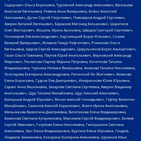
Сидорович Ольга Борисовна, Туровский Александр Алексеевич, Васильева
Анастасия Евгеньевна, Ривина Анна Валерьевна, Бойко Анатолий
Николаевич, Дугин Сергей Георгиевич, Пивоваров Андрей Сергеевич,
Аверин Виталий Евгеньевич, Барахоев Магомед Бекханович, Шарипков
Олег Викторович, Мошель Ирина Ароновна, Шведов Григорий Сергеевич,
Пономарев Лев Александрович, Каргалицкий Борис Юльевич, Созаев
Валерий Валерьевич, Исламов Тимур Рифгатович, Романова Ольга
Евгеньевна, Щаров Сергей Алексадрович, Цирульников Борис Альбертович,
Гасан Ольга Павловна, Паутов Юрий Анатольевич, Верховский Александр
Маркович, Пислакова-Паркер Марина Петровна, Кочеткова Татьяна
Владимировна, Чуркина Наталья Валерьевна, Акимова Татьяна Николаевна,
Золотарева Екатерина Александровна, Рачинский Ян Збигневич, Жемкова
Елена Борисовна, Гудков Лев Дмитриевич, Илларионова Юлия Юрьевна,
Саранг Анна Васильевна, Захарова Светлана Сергеевна, Аверин Владимир
Анатольевич, Щур Татьяна Михайловна, Щур Николай Алексеевич,
Блинушов Андрей Юрьевич, Мосин Алексей Геннадьевич, Гефтер Валентин
Михайлович, Симонов Алексей Кириллович, Флиге Ирина Анатольевна,
Мельникова Валентина Дмитриевна, Вититинова Елена Владимировна,
Баженова Светлана Куприяновна, Максимов Сергей Владимирович, Беляев
Сергей Иванович, Голубева Елена Николаевна, Ганнушкина Светлана
Алексеевна, Закс Елена Владимировна, Буртина Елена Юрьевна, Гендель
Людмила Залмановна, Кокорина Екатерина Алексеевна, Шуманов Илья