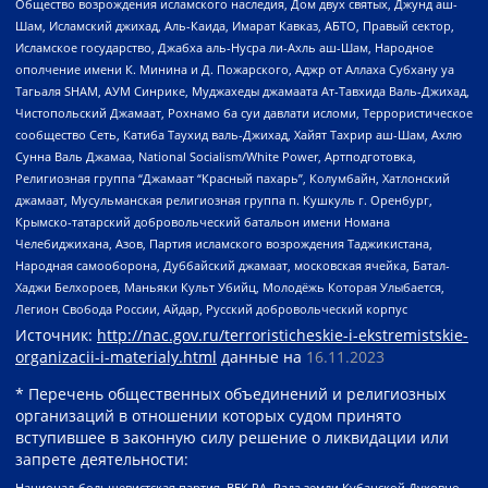
Общество возрождения исламского наследия, Дом двух святых, Джунд аш-
Шам, Исламский джихад, Аль-Каида, Имарат Кавказ, АБТО, Правый сектор,
Исламское государство, Джабха аль-Нусра ли-Ахль аш-Шам, Народное
ополчение имени К. Минина и Д. Пожарского, Аджр от Аллаха Субхану уа
Тагьаля SHAM, АУМ Синрике, Муджахеды джамаата Ат-Тавхида Валь-Джихад,
Чистопольский Джамаат, Рохнамо ба суи давлати исломи, Террористическое
сообщество Сеть, Катиба Таухид валь-Джихад, Хайят Тахрир аш-Шам, Ахлю
Сунна Валь Джамаа, National Socialism/White Power, Артподготовка,
Религиозная группа “Джамаат “Красный пахарь”, Колумбайн, Хатлонский
джамаат, Мусульманская религиозная группа п. Кушкуль г. Оренбург,
Крымско-татарский добровольческий батальон имени Номана
Челебиджихана, Азов, Партия исламского возрождения Таджикистана,
Народная самооборона, Дуббайский джамаат, московская ячейка, Батал-
Хаджи Белхороев, Маньяки Культ Убийц, Молодёжь Которая Улыбается,
Легион Свобода России, Айдар, Русский добровольческий корпус
Источник:
http://nac.gov.ru/terroristicheskie-i-ekstremistskie-
organizacii-i-materialy.html
данные на
16.11.2023
* Перечень общественных объединений и религиозных
организаций в отношении которых судом принято
вступившее в законную силу решение о ликвидации или
запрете деятельности:
Национал-большевистская партия, ВЕК РА, Рада земли Кубанской Духовно