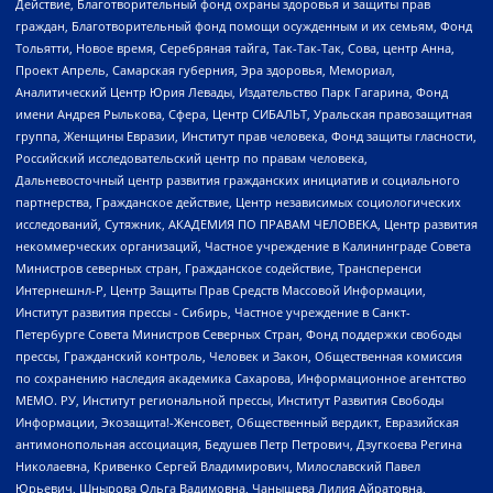
Действие, Благотворительный фонд охраны здоровья и защиты прав
граждан, Благотворительный фонд помощи осужденным и их семьям, Фонд
Тольятти, Новое время, Серебряная тайга, Так-Так-Так, Сова, центр Анна,
Проект Апрель, Самарская губерния, Эра здоровья, Мемориал,
Аналитический Центр Юрия Левады, Издательство Парк Гагарина, Фонд
имени Андрея Рылькова, Сфера, Центр СИБАЛЬТ, Уральская правозащитная
группа, Женщины Евразии, Институт прав человека, Фонд защиты гласности,
Российский исследовательский центр по правам человека,
Дальневосточный центр развития гражданских инициатив и социального
партнерства, Гражданское действие, Центр независимых социологических
исследований, Сутяжник, АКАДЕМИЯ ПО ПРАВАМ ЧЕЛОВЕКА, Центр развития
некоммерческих организаций, Частное учреждение в Калининграде Совета
Министров северных стран, Гражданское содействие, Трансперенси
Интернешнл-Р, Центр Защиты Прав Средств Массовой Информации,
Институт развития прессы - Сибирь, Частное учреждение в Санкт-
Петербурге Совета Министров Северных Стран, Фонд поддержки свободы
прессы, Гражданский контроль, Человек и Закон, Общественная комиссия
по сохранению наследия академика Сахарова, Информационное агентство
МЕМО. РУ, Институт региональной прессы, Институт Развития Свободы
Информации, Экозащита!-Женсовет, Общественный вердикт, Евразийская
антимонопольная ассоциация, Бедушев Петр Петрович, Дзугкоева Регина
Николаевна, Кривенко Сергей Владимирович, Милославский Павел
Юрьевич, Шнырова Ольга Вадимовна, Чанышева Лилия Айратовна,