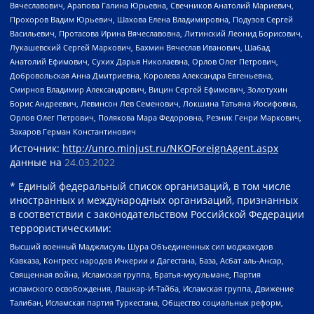
Вячеславович, Арапова Галина Юрьевна, Свечников Анатолий Мариевич,
Прохоров Вадим Юрьевич, Шахова Елена Владимировна, Подузов Сергей
Васильевич, Протасова Ирина Вячеславовна, Литинский Леонид Борисович,
Лукашевский Сергей Маркович, Бахмин Вячеслав Иванович, Шабад
Анатолий Ефимович, Сухих Дарья Николаевна, Орлов Олег Петрович,
Добровольская Анна Дмитриевна, Королева Александра Евгеньевна,
Смирнов Владимир Александрович, Вицин Сергей Ефимович, Золотухин
Борис Андреевич, Левинсон Лев Семенович, Локшина Татьяна Иосифовна,
Орлов Олег Петрович, Полякова Мара Федоровна, Резник Генри Маркович,
Захаров Герман Константинович
Источник:
http://unro.minjust.ru/NKOForeignAgent.aspx
данные на
24.03.2022
* Единый федеральный список организаций, в том числе
иностранных и международных организаций, признанных
в соответствии с законодательством Российской Федерации
террористическими:
Высший военный Маджлисуль Шура Объединенных сил моджахедов
Кавказа, Конгресс народов Ичкерии и Дагестана, База, Асбат аль-Ансар,
Священная война, Исламская группа, Братья-мусульмане, Партия
исламского освобождения, Лашкар-И-Тайба, Исламская группа, Движение
Талибан, Исламская партия Туркестана, Общество социальных реформ,