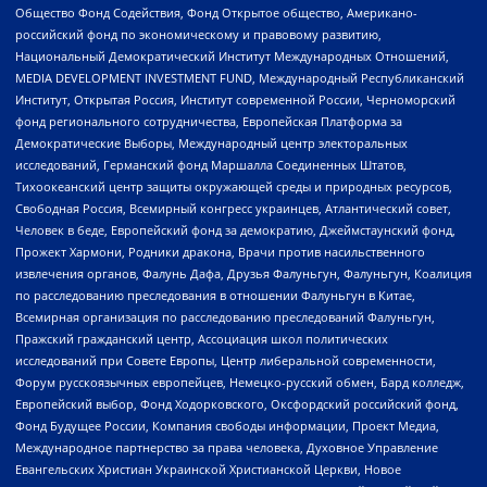
Общество Фонд Содействия, Фонд Открытое общество, Американо-
российский фонд по экономическому и правовому развитию,
Национальный Демократический Институт Международных Отношений,
MEDIA DEVELOPMENT INVESTMENT FUND, Международный Республиканский
Институт, Открытая Россия, Институт современной России, Черноморский
фонд регионального сотрудничества, Европейская Платформа за
Демократические Выборы, Международный центр электоральных
исследований, Германский фонд Маршалла Соединенных Штатов,
Тихоокеанский центр защиты окружающей среды и природных ресурсов,
Свободная Россия, Всемирный конгресс украинцев, Атлантический совет,
Человек в беде, Европейский фонд за демократию, Джеймстаунский фонд,
Прожект Хармони, Родники дракона, Врачи против насильственного
извлечения органов, Фалунь Дафа, Друзья Фалуньгун, Фалуньгун, Коалиция
по расследованию преследования в отношении Фалуньгун в Китае,
Всемирная организация по расследованию преследований Фалуньгун,
Пражский гражданский центр, Ассоциация школ политических
исследований при Совете Европы, Центр либеральной современности,
Форум русскоязычных европейцев, Немецко-русский обмен, Бард колледж,
Европейский выбор, Фонд Ходорковского, Оксфордский российский фонд,
Фонд Будущее России, Компания свободы информации, Проект Медиа,
Международное партнерство за права человека, Духовное Управление
Евангельских Христиан Украинской Христианской Церкви, Новое