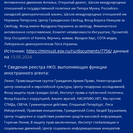
Антивоенное движение Антальи, Открытый диалог, Школа международных
отношений и государственной политики им Питера Мунка, Российско-
канадский демократический альянс, Школа международных отношений им
Нормана Патерсона, Центр Гражданских Свобод, Фонд Бориса Немцова за
Свободу, Фонд имени Фридриха Науманна за свободу, Феминистское
антивоенное сопротивление, Комитет независимости Ингушетии, Прометей,
Stop Occupation of Karelia, Вернись живым, Фридом Хаус, СОТА медиа,
Либерально-демократическая Лига Украины
Источник:
https://minjust.gov.ru/ru/documents/7756/
данные
на
13.05.2024
* Сведения реестра НКО, выполняющих функции
иностранного агента:
Лилит, Правозащитная группа Гражданин.Армия.Право, Нижегородский
центр немецкой и европейской культуры, Центр гендерных исследований,
Фонд защиты прав граждан Штаб, Институт права и публичной политики,
Фонд борьбы с коррупцией, Альянс врачей, НАСИЛИЮ.НЕТ, Мы против
СПИДа, СВЕЧА, Гуманитарное действие, Открытый Петербург, Лига
Избирателей, Правовая инициатива, Гражданский Союз, Хасдей Ерушалаим,
Центр поддержки и содействия развитию средств массовой информации,
Горячая Линия, В защиту прав заключенных, Институт глобализации и
социальных движений, Центр социально-информационных инициатив