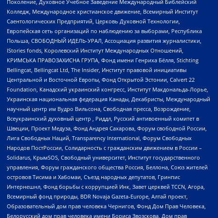
Поколение, Духовное Учебное Заведение Международный Библейский
Колледж, Международное христианское движение, Всемирный Институт
Саентологических Предприятий, Церковь Духовной Технологии,
Европейская сеть организаций по наблюдению за выборами, Республика
Польша, СВОБОДНЫЙ ИДЕЛЬ-УРАЛ, Ассоциация развития журналистики,
IStories fonds, Королевский Институт Международных Отношений,
КРИМСЬКА ПРАВОЗАХИСНА ГРУПА, Фонд имени Генриха Бёлля, Stichting
Bellingcat, Bellingcat Ltd, The Insider, Институт правовой инициативы
Центральной и Восточной Европы, Фонд Открытой Эстонии, Calvert 22
Foundation, Канадский украинский конгресс, Институт Макдональда-Лорье,
Украинская национальная федерация Канады, Декабристы, Международный
научный центр им Вудро Вильсона, Свободная пресса, Возрождение,
Всеукраинский духовный центр , Риддл, Русский антивоенный комитет в
Швеции, Проект Медуза, Фонд Андрея Сахарова, Форум свободной России,
Лига Свободных Наций, Transparеncy International, Форум Свободных
Народов ПостРоссии, Солидарность с гражданским движением в России –
Solidarus, КрымSOS, Свободный университет, Институт государственного
управления, Форум гражданского общества Россия, Беллона, Союз жителей
островов Тисима и Хабомаи, Съезд народных депутатов, Гринпис
Интернешнл, Фонд борьбы с коррупцией Инк, Завет церквей TCCN, Агора,
Всемирный фонд природы, BDR Novaja Gazeta-Europe, Алтай проект,
Образовательный дом прав человека Чернигов, Фонд Дом Прав Человека,
Белорусский дом прав человека имени Бориса Звозскова, Дом прав