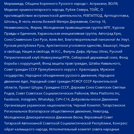
Мирмамеда, Община Коренного Русского народа г. Астрахани, ВОЛЯ,
Меджлис крымскотатарского народа, Рубеж Севера, ТОЙС, О
противодействии экстремистской деятельности, РЕВТАТПОД, Артподготовка,
Штольц, В честь иконы Божией Матери Державная, Сектор 16,
Независимость, Фирма, Молодежная правозащитная группа МПГ, Курсом
Правды и Единения, Каракольская инициативная группа, Автоград Крю,
Союз Славянских Сил Руси, Алля-Аят, Благотворительный пансионат Ак Умут,
Русская республика Русь, Арестантское уголовное единство, Башкорт, Нация
и свобода, Нация и свобода, W.H.С., Фалунь Дафа, Иртыш Ultras, Русский
Патриотический клуб-Новокузнецк/РПК, Сибирский державный союз, Фонд
борьбы с коррупцией, Фонд защиты прав граждан, Штабы Навального,
Совет граждан СССР Прикубанского округа г. Краснодара, Мужское
государство, Народное объединение русского движения, Народное
движение Адат, Народный совет граждан РСФСР СССР Архангельской
области, Проект Штурм, Граждане СССР, Держава Союз Советских Светлых
Родов, Совет Советских Социалистических Районов, Meta Platforms Inc,
Facebook, Instagram, WhatsApp, СИЧ-С14, Добровольческое Движение
Организации украинских националистов, Черный Комитет, Татарстанское
Региональное Всетатарское общественное движение, Невоград,
Молодежное Демократическое Движение Весна, Верховный Совет
Татарской Автономной Советской Социалистической Республики, Конгресс
ойрат-калмыцкого народа, Исполнительный комитет совета народных