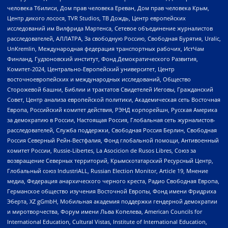
человека Тбилиси, Дом прав человека Ереван, Дом прав человека Крым,
Центр дикого лосося, TVR Studios, ТВ Дождь, Центр европейских
исследований им Вилфрида Мартенса, Сетевое объединение журналистов
расследователей, АЛЛАТРА, За свободную Россию, Свободная Бурятия, Uralic,
UnKremlin, Международная федерация транспортных рабочих, ИстЧам
Финланд, Гудзоновский институт, Фонд Демократического Развития,
Комитет-2024, Центрально-Европейский университет, Центр
восточноевропейских и международных исследований, Общество
Сторожевой башни, Библии и трактатов Свидетелей Иеговы, Гражданский
Совет, Центр анализа европейской политики, Академическая сеть Восточная
Европа, Российский комитет действия, РЭНД корпорейшн, Русская Америка
за демократию в России, Настоящая Россия, Глобальная сеть журналистов-
расследователей, Служба поддержки, Свободная Россия Берлин, Свободная
Россия Северный Рейн-Вестфалия, Фонд глобальной помощи, Антивоенный
комитет России, Russie-Libertes, La Asocicion de Rusos Libres, Союз за
возвращение Северных территорий, Крымскотатарский Ресурсный Центр,
Глобальный союз IndustriALL, Russian Election Monitor, Article 19, Мнение
медиа, Федерация анархического черного креста, Радио Свободная Европа,
Германское общество изучения Восточной Европы, Фонд имени Фридриха
Эберта, XZ gGmbH, Мобильная академия поддержки гендерной демократии
и миротворчества, Форум имени Льва Копелева, American Councils for
International Education, Cultural Vistas, Institute of International Education,