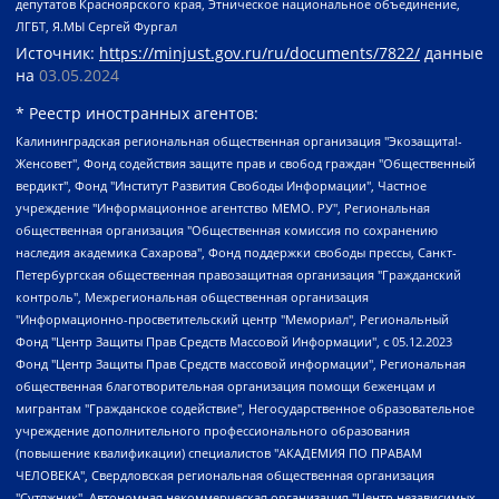
депутатов Красноярского края, Этническое национальное объединение,
ЛГБТ, Я.МЫ Сергей Фургал
Источник:
https://minjust.gov.ru/ru/documents/7822/
данные
на
03.05.2024
* Реестр иностранных агентов:
Калининградская региональная общественная организация "Экозащита!-Женсовет", Фонд содействия защите прав и свобод граждан "Общественный вердикт", Фонд "Институт Развития Свободы Информации", Частное учреждение "Информационное агентство МЕМО. РУ", Региональная общественная организация "Общественная комиссия по сохранению наследия академика Сахарова", Фонд поддержки свободы прессы, Санкт-Петербургская общественная правозащитная организация "Гражданский контроль", Межрегиональная общественная организация "Информационно-просветительский центр "Мемориал", Региональный Фонд "Центр Защиты Прав Средств Массовой Информации", с 05.12.2023 Фонд "Центр Защиты Прав Средств массовой информации", Региональная общественная благотворительная организация помощи беженцам и мигрантам "Гражданское содействие", Негосударственное образовательное учреждение дополнительного профессионального образования (повышение квалификации) специалистов "АКАДЕМИЯ ПО ПРАВАМ ЧЕЛОВЕКА", Свердловская региональная общественная организация "Сутяжник", Автономная некоммерческая организация "Центр независимых социологических исследований", Союз общественных объединений "Российский исследовательский центр по правам человека", Региональное общественное учреждение научно-информационный центр "МЕМОРИАЛ", Некоммерческая организация "Фонд защиты гласности", Автономная некоммерческая организация "Институт прав человека", Городская общественная организация "Екатеринбургское общество "МЕМОРИАЛ", Городская общественная организация "Рязанское историко-просветительское и правозащитное общество "Мемориал" (Рязанский Мемориал), Челябинский региональный орган общественной самодеятельности – женское общественное объединение "Женщины Евразии", Челябинский региональный орган общественной самодеятельности "Уральская правозащитная группа", Фонд содействия защите здоровья и социальной справедливости имени Андрея Рылькова, Автономная Некоммерческая Организация "Аналитический Центр Юрия Левады", Автономная некоммерческая организация социальной поддержки населения "Проект Апрель", Региональная общественная организация помощи женщинам и детям, находящимся в кризисной ситуации "Информационно-методический центр "Анна", Фонд содействия развитию массовых коммуникаций и правовому просвещению "Так-так-Так", Фонд содействия устойчивому развитию "Серебряная тайга", Свердловский региональный общественный фонд социальных проектов "Новое время", "Idel.Реалии", Кавказ.Реалии, Крым.Реалии, Телеканал Настоящее Время, Татаро-башкирская служба Радио Свобода (Azatliq Radiosi), Радио Свободная Европа/Радио Свобода (PCE/PC), "Сибирь.Реалии", "Фактограф", Благотворительный фонд помощи осужденным и их семьям, Автономная некоммерческая организация "Институт глобализации и социальных движений", Фонд "В защиту прав заключенных", Частное учреждение "Центр поддержки и содействия развитию средств массовой информации", Пензенский региональный общественный благотворительный фонд "Гражданский союз", "Север.Реалии", Некоммерческая организация Фонд "Правовая инициатива", Общество с ограниченной ответственностью "Радио Свободная Европа/Радио Свобода", Чешское информационное агентство "MEDIUM-ORIENT", Красноярская региональная общественная организация "Мы против СПИДа", Камалягин Денис Николаевич, Маркелов Сергей Евгеньевич, Пономарев Лев Александрович, Савицкая Людмила Алексеевна, Автономная некоммерческая организация "Центр по работе с проблемой насилия "НАСИЛИЮ.НЕТ", Межрегиональный профессиональный союз работников здравоохранения "Альянс врачей", Юридическое лицо, зарегистрированное в Латвийской Республике, SIA "Medusa Project" (регистрационный номер 40103797863, дата регистрации 10.06.2014), Некоммерческая организация "Фонд по борьбе с коррупцией", Автономная некоммерческая организация "Институт права и публичной политики", Баданин Роман Сергеевич, Гликин Максим Александрович, Железнова Мария Михайловна, Лукьянова Юлия Сергеевна, Маетная Елизавета Витальевна, Маняхин Петр Борисович, Чуракова Ольга Владимировна, Ярош Юлия Петровна, Юридическое лицо "The Insider SIA", зарегистрированное в Риге, Латвийская Республика (дата регистрации 26.06.2015), являющееся администратором доменного имени интернет-издания "The Insider SIA", https://theins.ru, Постернак Алексей Евгеньевич, Рубин Михаил Аркадьевич, Анин Роман Александрович, Юридическое лицо Istories fonds, зарегистрированное в Латвийской Республике (регистрационный номер 50008295751, дата регистрации 24.02.2020), Великовский Дмитрий Александрович, Долинина Ирина Николаевна, Мароховская Алеся Алексеевна, Шлейнов Роман Юрьевич, Шмагун Олеся Валентиновна, Общество с ограниченной ответственностью "Альтаир 2021", Общество с ограниченной ответственностью "Вега 2021", Общество с ограниченной ответственностью "Главный редактор 2021", Общество с ограниченной ответственностью "Ромашки монолит", Важенков Артем Валерьевич, Ивановская областная общественная организация "Центр гендерных исследований", Гурман Юрий Альбертович, Медиапроект "ОВД-Инфо", Егоров Владимир Владимирович, Жилинский Владимир Александрович, Общество с ограниченной ответственностью "ЗП", Иванова София Юрьевна, Карезина Инна Павловна, Кильтау Екатерина Викторовна, Петров Алексей Викторович, Пискунов Сергей Евгеньевич, Смирнов Сергей Сергеевич, Тихонов Михаил Сергеевич, Общество с ограниченной ответственностью "ЖУРНАЛИСТ-ИНОСТРАННЫЙ АГЕНТ", Арапова Галина Юрьевна, Вольтская Татьяна Анатольевна, Американская компания "Mason G.E.S. Anonymous Foundation" (США), являющаяся владельцем интернет-издания https://mnews.world/, Компания "Stichting Bellingcat", зарегистрированная в Нидерландах (дата регистрации 11.07.2018), Захаров Андрей Вячеславович, Клепиковская Екатерина Дмитриевна, Общество с ограниченной ответственностью "МЕМО", Перл Роман Александрович, Симонов Евгений Алексеевич, Соловьева Елена Анатольевна, Сотников Даниил Владимирович, Сурначева Елизавета Дмитриевна, Автономная некоммерческая организация по защите прав человека и информированию населения "Якутия – Наше Мнение", Общество с ограниченной ответственностью "Москоу диджитал медиа", с 26.01.2023 Общество с ограниченной ответственностью "Чайка Белые сады", Ветошкина Валерия Валерьевна, Заговора Максим Александрович, Межрегиональное общественное движение "Российская ЛГБТ - сеть", Оленичев Максим Владимирович, Павлов Иван Юрьевич, Скворцова Елена Сергеевна, Общество с ограниченной ответственностью "Как бы инагент", Кочетков Игорь Викторович, Общество с ограниченной ответственностью "Честные выборы", Еланчик Олег Александрович, Общество с ограниченной ответственностью "Нобелевский призыв", Гималова Регина Эмилевна, Григорьев Андрей Валерьевич, Григорьева Алина Александровна, Ассоциация по содействию защите прав призывников, альтернативнослужащих и военнослужащих "Правозащитная группа "Гражданин.Армия.Право", Хисамова Регина Фаритовна, Автономная некоммерческая организация по реализации социально-правовых программ "Лилит", Дальневосточное общественное движение "Маяк", Санкт-Петербургская ЛГБТ-инициативная группа "Выход", Инициативная группа ЛГБТ+ "Реверс", Алексеев Андрей Викторович, Бекбулатова Таисия Львовна, Беляев Иван Михайлович, Владыкина Елена Сергеевна, Гельман Марат Александрович, Никульшина Вероника Юрьевна, Толоконникова Надежда Андреевна, Шендерович Виктор Анатольевич, Общество с ограниченной ответственностью "Данное сообщение", Общество с ограниченной ответственностью Издательский дом "Новая глава", Айнбиндер Александра Александровна, Московский комьюнити-центр для ЛГБТ+инициатив, Благотворительный фонд развития филантропии, Deutsche Welle (Германия, Kurt-Schumacher-Strasse 3, 53113 Bonn), Борзунова Мария Михайловна, Воробьев Виктор Викторович, Голубева Анна Львовна, Константинова Алла Михайловна, Малкова Ирина Владимировна, Мурадов Мурад Абдулгалимович, Осетинская Елизавета Николаевна, Понасенков Евгений Николаевич, Ганапольский Матвей Юрьевич, Киселев Евгений Алексеевич, Борухович Ирина Григорьевна, Дремин Иван Тимофеевич, Дубровский Дмитрий Викторович, Красноярская региональная общественная организация поддержки и развития альтернативных образовательных технологий и межкультурных коммуникаций "ИНТЕРРА", Маяковская Екатерина Алексеевна, Фейгин Марк Захарович, Филимонов Андрей Викторович, Дзугкоева Регина Николаевна, Доброхотов Роман Александрович, Дудь Юрий Александрович, Елкин Сергей Владимирович, Кругликов Кирилл Игоревич, Сабунаева Мария Леонидовна, Семенов Алексей Владимирович, Шаинян Карен Багратович, Шульман Екатерина Михайловна, Асафьев Артур Валерьевич, Вахштайн Виктор Семенович, Венедиктов Алексей Алексеевич, Лушникова Екатерина Евгеньевна, Волков Леонид Михайлович, Невзоров Александр Глебович, Пархоменко Сергей Борисович, Сироткин Ярослав Николаевич, Кара-Мурза Владимир Владимирович, Баранова Наталья Владимировна, Гозман Леонид Яковлевич, Кагарлицкий Борис Юльевич, Климарев Михаил Валерьевич, Милов Владимир Станиславович, Автономная некоммерческая организация Краснодарский центр современного искусства "Типография", Моргенштерн Алишер Тагирович, Соболь Любовь Эдуардовна, Общество с ограниченной ответственностью "ЛИЗА НОРМ", Каспаров Гарри Кимович, Ходорковский Михаил Борисович, Общество с ограниченной ответственностью "Апрельские тезисы", Данилович Ирина Брониславовна, Кашин Олег Владимирович, Петров Николай Владимирович, Пивоваров Алексей Владимирович, Соколов Михаил Владимирович, Цветкова Юлия Владимировна, Чичваркин Евгений Александрович, Комитет против пыток/Команда против пыток, Общество с ограниченной ответственностью "Первый научный", Общество с ограниченной ответственностью "Вертолет и ко", Белоцерковская Вероника Борисовна, Кац Максим Евгеньевич, Лазарева Татьяна Юрьевна, Шаведдинов Руслан Табризович, Яшин Илья Валерьевич, Общество с ограниченной ответственностью "Иноагент ААВ", Алешковский Дмитрий Петрович, Альбац Евгения Марковна, Быков Дмитрий Львович, Галямина Юлия Евгеньевна, Лойко Сергей Леонидович, Мартынов Кирилл Константинович, Медведев Сергей Александрович, Крашенинников Федор Геннадиевич, Гордеева Катерина Вл