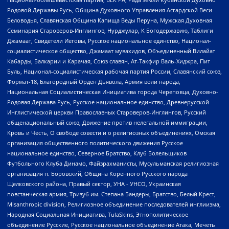
Родовой Державы Русь, Община Духовного Управления Асгардской Веси
Беловодья, Славянская Община Капища Веды Перуна, Мужская Духовная
Семинария Староверов-Инглингов, Нурджулар, К Богодержавию, Таблиги
Джамаат, Свидетели Иеговы, Русское национальное единство, Национал-
социалистическое общество, Джамаат мувахидов, Объединенный Вилайат
Кабарды, Балкарии и Карачая, Союз славян, Ат-Такфир Валь-Хиджра, Пит
Буль, Национал-социалистическая рабочая партия России, Славянский союз,
Формат-18, Благородный Орден Дьявола, Армия воли народа,
Национальная Социалистическая Инициатива города Череповца, Духовно-
Родовая Держава Русь, Русское национальное единство, Древнерусской
Инглистической церкви Православных Староверов-Инглингов, Русский
общенациональный союз, Движение против нелегальной иммиграции,
Кровь и Честь, О свободе совести и о религиозных объединениях, Омская
организация общественного политического движения Русское
национальное единство, Северное Братство, Клуб Болельщиков
Футбольного Клуба Динамо, Файзрахманисты, Мусульманская религиозная
организация п. Боровский, Община Коренного Русского народа
Щелковского района, Правый сектор, УНА - УНСО, Украинская
повстанческая армия, Тризуб им. Степана Бандеры, Братство, Белый Крест,
Misanthropic division, Религиозное объединение последователей инглиизма,
Народная Социальная Инициатива, TulaSkins, Этнополитическое
объединение Русские, Русское национальное объединение Атака, Мечеть