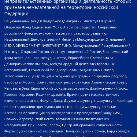
неправительственных организаций, деятельность которых
признана нежелательной на территории Российской
Федерации:
Национальный фонд в поддержку демократии, Институт Открытое
Общество Фонд Содействия, Фонд Открытое общество, Американо-
российский фонд по экономическому и правовому развитию,
Национальный Демократический Институт Международных Отношений,
MEDIA DEVELOPMENT INVESTMENT FUND, Международный Республиканский
Институт, Открытая Россия, Институт современной России, Черноморский
фонд регионального сотрудничества, Европейская Платформа за
Демократические Выборы, Международный центр электоральных
исследований, Германский фонд Маршалла Соединенных Штатов,
Тихоокеанский центр защиты окружающей среды и природных ресурсов,
Свободная Россия, Всемирный конгресс украинцев, Атлантический совет,
Человек в беде, Европейский фонд за демократию, Джеймстаунский фонд,
Прожект Хармони, Родники дракона, Врачи против насильственного
извлечения органов, Фалунь Дафа, Друзья Фалуньгун, Фалуньгун, Коалиция
по расследованию преследования в отношении Фалуньгун в Китае,
Всемирная организация по расследованию преследований Фалуньгун,
Пражский гражданский центр, Ассоциация школ политических
исследований при Совете Европы, Центр либеральной современности,
Форум русскоязычных европейцев, Немецко-русский обмен, Бард колледж,