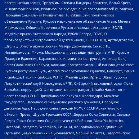
повстанческая армия, Тризуб им. Степана Бандеры, Братство, Белый Крест,
Misanthropic division, Религиозное объединение последователей инглиизма,
Народная Социальная Инициатива, TulaSkins, Этнополитическое
объединение Русские, Русское национальное объединение Атака, Мечеть
Мирмамеда, Община Коренного Русского народа г. Астрахани, ВОЛЯ,
Меджлис крымскотатарского народа, Рубеж Севера, ТОЙС, О
противодействии экстремистской деятельности, РЕВТАТПОД, Артподготовка,
Штольц, В честь иконы Божией Матери Державная, Сектор 16,
Независимость, Фирма, Молодежная правозащитная группа МПГ, Курсом
Правды и Единения, Каракольская инициативная группа, Автоград Крю,
Союз Славянских Сил Руси, Алля-Аят, Благотворительный пансионат Ак Умут,
Русская республика Русь, Арестантское уголовное единство, Башкорт, Нация
и свобода, Нация и свобода, W.H.С., Фалунь Дафа, Иртыш Ultras, Русский
Патриотический клуб-Новокузнецк/РПК, Сибирский державный союз, Фонд
борьбы с коррупцией, Фонд защиты прав граждан, Штабы Навального,
Совет граждан СССР Прикубанского округа г. Краснодара, Мужское
государство, Народное объединение русского движения, Народное
движение Адат, Народный совет граждан РСФСР СССР Архангельской
области, Проект Штурм, Граждане СССР, Держава Союз Советских Светлых
Родов, Совет Советских Социалистических Районов, Meta Platforms Inc,
Facebook, Instagram, WhatsApp, СИЧ-С14, Добровольческое Движение
Организации украинских националистов, Черный Комитет, Татарстанское