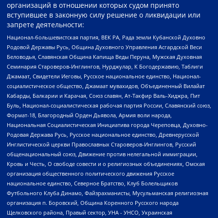
организаций в отношении которых судом принято
вступившее в законную силу решение о ликвидации или
запрете деятельности:
Национал-большевистская партия, ВЕК РА, Рада земли Кубанской Духовно
Родовой Державы Русь, Община Духовного Управления Асгардской Веси
Беловодья, Славянская Община Капища Веды Перуна, Мужская Духовная
Семинария Староверов-Инглингов, Нурджулар, К Богодержавию, Таблиги
Джамаат, Свидетели Иеговы, Русское национальное единство, Национал-
социалистическое общество, Джамаат мувахидов, Объединенный Вилайат
Кабарды, Балкарии и Карачая, Союз славян, Ат-Такфир Валь-Хиджра, Пит
Буль, Национал-социалистическая рабочая партия России, Славянский союз,
Формат-18, Благородный Орден Дьявола, Армия воли народа,
Национальная Социалистическая Инициатива города Череповца, Духовно-
Родовая Держава Русь, Русское национальное единство, Древнерусской
Инглистической церкви Православных Староверов-Инглингов, Русский
общенациональный союз, Движение против нелегальной иммиграции,
Кровь и Честь, О свободе совести и о религиозных объединениях, Омская
организация общественного политического движения Русское
национальное единство, Северное Братство, Клуб Болельщиков
Футбольного Клуба Динамо, Файзрахманисты, Мусульманская религиозная
организация п. Боровский, Община Коренного Русского народа
Щелковского района, Правый сектор, УНА - УНСО, Украинская