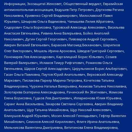
Информации, Экозащита!-Женсовет, Общественный вердикт, Евразийская
антимонопольная ассоциация, Бедушев Петр Петрович, Дзугкоева Регина
Николаевна, Кривенко Сергей Владимирович, Милославский Павел
Юрьевич, Шнырова Ольга Вадимовна, Чанышева Лилия Айратовна,
Сидорович Ольга Борисовна, Туровский Александр Алексеевич, Васильева
Анастасия Евгеньевна, Ривина Анна Валерьевна, Бойко Анатолий
Николаевич, Дугин Сергей Георгиевич, Пивоваров Андрей Сергеевич,
Аверин Виталий Евгеньевич, Барахоев Магомед Бекханович, Шарипков
Олег Викторович, Мошель Ирина Ароновна, Шведов Григорий Сергеевич,
Пономарев Лев Александрович, Каргалицкий Борис Юльевич, Созаев
Валерий Валерьевич, Исламов Тимур Рифгатович, Романова Ольга
Евгеньевна, Щаров Сергей Алексадрович, Цирульников Борис Альбертович,
Гасан Ольга Павловна, Паутов Юрий Анатольевич, Верховский Александр
Маркович, Пислакова-Паркер Марина Петровна, Кочеткова Татьяна
Владимировна, Чуркина Наталья Валерьевна, Акимова Татьяна Николаевна,
Золотарева Екатерина Александровна, Рачинский Ян Збигневич, Жемкова
Елена Борисовна, Гудков Лев Дмитриевич, Илларионова Юлия Юрьевна,
Саранг Анна Васильевна, Захарова Светлана Сергеевна, Аверин Владимир
Анатольевич, Щур Татьяна Михайловна, Щур Николай Алексеевич,
Блинушов Андрей Юрьевич, Мосин Алексей Геннадьевич, Гефтер Валентин
Михайлович, Симонов Алексей Кириллович, Флиге Ирина Анатольевна,
Мельникова Валентина Дмитриевна, Вититинова Елена Владимировна,