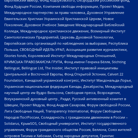
Европейский выбор, Фонд Ходорковского, Оксфордский российский фонд,
Фонд Будущее России, Компания свободы информации, Проект Медиа,
Международное партнерство за права человека, Духовное Управление
Евангельских Христиан Украинской Христианской Церкви, Новое
Поколение, Духовное Учебное Заведение Международный Библейский
Колледж, Международное христианское движение, Всемирный Институт
Саентологических Предприятий, Церковь Духовной Технологии,
Европейская сеть организаций по наблюдению за выборами, Республика
Польша, СВОБОДНЫЙ ИДЕЛЬ-УРАЛ, Ассоциация развития журналистики,
IStories fonds, Королевский Институт Международных Отношений,
КРИМСЬКА ПРАВОЗАХИСНА ГРУПА, Фонд имени Генриха Бёлля, Stichting
Bellingcat, Bellingcat Ltd, The Insider, Институт правовой инициативы
Центральной и Восточной Европы, Фонд Открытой Эстонии, Calvert 22
Foundation, Канадский украинский конгресс, Институт Макдональда-Лорье,
Украинская национальная федерация Канады, Декабристы, Международный
научный центр им Вудро Вильсона, Свободная пресса, Возрождение,
Всеукраинский духовный центр , Риддл, Русский антивоенный комитет в
Швеции, Проект Медуза, Фонд Андрея Сахарова, Форум свободной России,
Лига Свободных Наций, Transparеncy International, Форум Свободных
Народов ПостРоссии, Солидарность с гражданским движением в России –
Solidarus, КрымSOS, Свободный университет, Институт государственного
управления, Форум гражданского общества Россия, Беллона, Союз жителей
островов Тисима и Хабомаи, Съезд народных депутатов, Гринпис