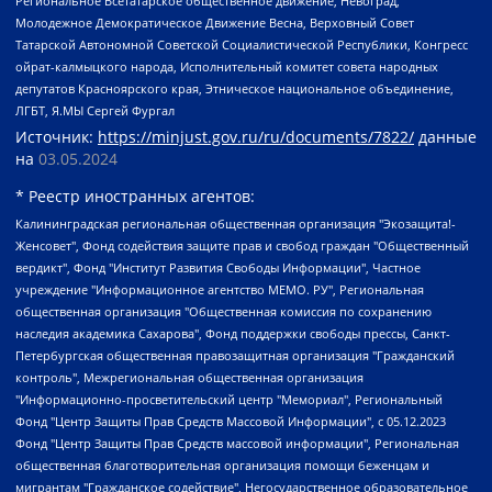
Региональное Всетатарское общественное движение, Невоград,
Молодежное Демократическое Движение Весна, Верховный Совет
Татарской Автономной Советской Социалистической Республики, Конгресс
ойрат-калмыцкого народа, Исполнительный комитет совета народных
депутатов Красноярского края, Этническое национальное объединение,
ЛГБТ, Я.МЫ Сергей Фургал
Источник:
https://minjust.gov.ru/ru/documents/7822/
данные
на
03.05.2024
* Реестр иностранных агентов:
Калининградская региональная общественная организация "Экозащита!-Женсовет", Фонд содействия защите прав и свобод граждан "Общественный вердикт", Фонд "Институт Развития Свободы Информации", Частное учреждение "Информационное агентство МЕМО. РУ", Региональная общественная организация "Общественная комиссия по сохранению наследия академика Сахарова", Фонд поддержки свободы прессы, Санкт-Петербургская общественная правозащитная организация "Гражданский контроль", Межрегиональная общественная организация "Информационно-просветительский центр "Мемориал", Региональный Фонд "Центр Защиты Прав Средств Массовой Информации", с 05.12.2023 Фонд "Центр Защиты Прав Средств массовой информации", Региональная общественная благотворительная организация помощи беженцам и мигрантам "Гражданское содействие", Негосударственное образовательное учреждение дополнительного профессионального образования (повышение квалификации) специалистов "АКАДЕМИЯ ПО ПРАВАМ ЧЕЛОВЕКА", Свердловская региональная общественная организация "Сутяжник", Автономная некоммерческая организация "Центр независимых социологических исследований", Союз общественных объединений "Российский исследовательский центр по правам человека", Региональное общественное учреждение научно-информационный центр "МЕМОРИАЛ", Некоммерческая организация "Фонд защиты гласности", Автономная некоммерческая организация "Институт прав человека", Городская общественная организация "Екатеринбургское общество "МЕМОРИАЛ", Городская общественная организация "Рязанское историко-просветительское и правозащитное общество "Мемориал" (Рязанский Мемориал), Челябинский региональный орган общественной самодеятельности – женское общественное объединение "Женщины Евразии", Челябинский региональный орган общественной самодеятельности "Уральская правозащитная группа", Фонд содействия защите здоровья и социальной справедливости имени Андрея Рылькова, Автономная Некоммерческая Организация "Аналитический Центр Юрия Левады", Автономная некоммерческая организация социальной поддержки населения "Проект Апрель", Региональная общественная организация помощи женщинам и детям, находящимся в кризисной ситуации "Информационно-методический центр "Анна", Фонд содействия развитию массовых коммуникаций и правовому просвещению "Так-так-Так", Фонд содействия устойчивому развитию "Серебряная тайга", Свердловский региональный общественный фонд социальных проектов "Новое время", "Idel.Реалии", Кавказ.Реалии, Крым.Реалии, Телеканал Настоящее Время, Татаро-башкирская служба Радио Свобода (Azatliq Radiosi), Радио Свободная Европа/Радио Свобода (PCE/PC), "Сибирь.Реалии", "Фактограф", Благотворительный фонд помощи осужденным и их семьям, Автономная некоммерческая организация "Институт глобализации и социальных движений", Фонд "В защиту прав заключенных", Частное учреждение "Центр поддержки и содействия развитию средств массовой информации", Пензенский региональный общественный благотворительный фонд "Гражданский союз", "Север.Реалии", Некоммерческая организация Фонд "Правовая инициатива", Общество с ограниченной ответственностью "Радио Свободная Европа/Радио Свобода", Чешское информационное агентство "MEDIUM-ORIENT", Красноярская региональная общественная организация "Мы против СПИДа", Камалягин Денис Николаевич, Маркелов Сергей Евгеньевич, Пономарев Лев Александрович, Савицкая Людмила Алексеевна, Автономная некоммерческая организация "Центр по работе с проблемой насилия "НАСИЛИЮ.НЕТ", Межрегиональный профессиональный союз работников здравоохранения "Альянс врачей", Юридическое лицо, зарегистрированное в Латвийской Республике, SIA "Medusa Project" (регистрационный номер 40103797863, дата регистрации 10.06.2014), Некоммерческая организация "Фонд по борьбе с коррупцией", Автономная некоммерческая организация "Институт права и публичной политики", Баданин Роман Сергеевич, Гликин Максим Александрович, Железнова Мария Михайловна, Лукьянова Юлия Сергеевна, Маетная Елизавета Витальевна, Маняхин Петр Борисович, Чуракова Ольга Владимировна, Ярош Юлия Петровна, Юридическое лицо "The Insider SIA", зарегистрированное в Риге, Латвийская Республика (дата регистрации 26.06.2015), являющееся администратором доменного имени интернет-издания "The Insider SIA", https://theins.ru, Постернак Алексей Евгеньевич, Рубин Михаил Аркадьевич, Анин Роман Александрович, Юридическое лицо Istories fonds, зарегистрированное в Латвийской Республике (регистрационный номер 50008295751, дата регистрации 24.02.2020), Великовский Дмитрий Александрович, Долинина Ирина Николаевна, Мароховская Алеся Алексеевна, Шлейнов Роман Юрьевич, Шмагун Олеся Валентиновна, Общество с ограниченной ответственностью "Альтаир 2021", Общество с ограниченной ответственностью "Вега 2021", Общество с ограниченной ответственностью "Главный редактор 2021", Общество с ограниченной ответственностью "Ромашки монолит", Важенков Артем Валерьевич, Ивановская областная общественная организация "Центр гендерных исследований", Гурман Юрий Альбертович, Медиапроект "ОВД-Инфо", Егоров Владимир Владимирович, Жилинский Владимир Александрович, Общество с ограниченной ответственностью "ЗП", Иванова София Юрьевна, Карезина Инна Павловна, Кильтау Екатерина Викторовна, Петров Алексей Викторович, Пискунов Сергей Евгеньевич, Смирнов Сергей Сергеевич, Тихонов Михаил Сергеевич, Общество с ограниченной ответственностью "ЖУРНАЛИСТ-ИНОСТРАННЫЙ АГЕНТ", Арапова Галина Юрьевна, Вольтская Татьяна Анатольевна, Американская компания "Mason G.E.S. Anonymous Foundation" (США), являющаяся владельцем интернет-издания https://mnews.world/, Компания "Stichting Bellingcat", зарегистрированная в Нидерландах (дата регистрации 11.07.2018), Захаров Андрей Вячеславович, Клепиковская Екатерина Дмитриевна, Общество с ограниченной ответственностью "МЕМО", Перл Роман Александрович, Симонов Евгений Алексеевич, Соловьева Елена Анатольевна, Сотников Даниил Владимирович, Сурначева Елизавета Дмитриевна, Автономная некоммерческая организация по защите прав человека и информированию населения "Якутия – Наше Мнение", Общество с ограниченной ответственностью "Москоу диджитал медиа", с 26.01.2023 Общество с ограниченной ответственностью "Чайка Белые сады", Ветошкина Валерия Валерьевна, Заговора Максим Александрович, Межрегиональное общественное движение "Российская ЛГБТ - сеть", Оленичев Максим Владимирович, Павлов Иван Юрьевич, Скворцова Елена Сергеевна, Общество с ограниченной ответственностью "Как бы инагент", Кочетков Игорь Викторович, Общество с ограниченной ответственностью "Честные выборы", Еланчик Олег Александрович, Общество с ограниченной ответственностью "Нобелевский призыв", Гималова Регина Эмилевна, Григорьев Андрей Валерьевич, Григорьева Алина Александровна, Ассоциация по содействию защите прав призывников, альтернативнослужащих и военнослужащих "Правозащитная группа "Гражданин.Армия.Право", Хисамова Регина Фаритовна, Автономная некоммерческая организация по реализации социально-правовых программ "Лилит", Дальневосточное общественное движение "Маяк", Санкт-Петербургская ЛГБТ-инициативная группа "Выход", Инициативная группа ЛГБТ+ "Реверс", Алексеев Андрей Викторович, Бекбулатова Таисия Львовна, Беляев Иван Михайлович, Владыкина Елена Сергеевна, Гельман Марат Александрович, Никульшина Вероника Юрьевна, Толоконникова Надежда Андреевна, Шендерович Виктор Анатольевич, Общество с ограниченной ответственностью "Данное сообщение", Общество с ограниченной ответственностью Издательский дом "Новая глава", Айнбиндер Александра Александровна, Московский комьюнити-центр для ЛГБТ+инициатив, Благотворительный фонд развития филантропии, Deutsche Welle (Германия, Kurt-Schumacher-Strasse 3, 53113 Bonn), Борзунова Мария Михайловна, Воробьев Виктор Викторович, Голубева Анна Львовна, Константинова Алла Михайловна, Малкова Ирина Владимировна, Мурадов Мурад Абдулгалимович, Осетинская Елизавета Николаевна, Понасенков Евгений Николаевич, Ганапольский Матвей Юрьевич, Киселев Евгений Алексеевич, Борухович Ирина Григорьевна, Дремин Иван Тимофеевич, Дубровский Дмитрий Викторович, Красноярская региональная общественная организация поддержки и развития альтернативных образовательных технологий и межкультурных коммуникаций "ИНТЕРРА", Маяковская Екатерина Алексеевна, Фейгин Марк Захарович, Филимонов Андрей Викторович, Дзугкоева Регина Николаевна, Доброхотов Роман Александрович, Дудь Юрий Александрович, Елкин Сергей Владимирович, Кругликов Кирилл Игоревич, Сабунаева Мария Леонидовна, Семенов Алексей Владимирович, Шаинян Карен Багратович, Шульман Екатерина Михайловна, Асафьев Артур Валерьевич, Вахштайн Виктор Семенович, Венедиктов Алексей Алексеевич, Лушникова Екатерина Евгеньевна, Волков Леонид Михайлович, Невзоров Александр Глебович, Пархоменко Сергей Борисович, Сироткин Ярослав Николаевич, Кара-Мурза Владимир Владимирович, Баранова Наталья Владимировна, Гозман Леонид Яковлевич, Кагарлицкий Борис Юльевич, Климарев Михаил Валерьевич, Милов Владимир Станиславович, Автономная некоммерческая организация Краснодарский центр современного искусства "Типография", Моргенштерн Алишер Тагирович, Соболь Любовь Эдуардовна, Общество с ограниченной ответственностью "ЛИЗА НОРМ", Каспаров Гарри Кимович, Ходорковский Михаил Борисович, Общество с ограниченной ответственностью "Апрельские тезисы", Данилович Ирина Брониславовна, Кашин Олег Владимирович, Петров Николай Владимирович, Пивоваров Алексей Владимирович, Соколов Михаил Владимирович, Цветкова Юлия Владимировна, Чичваркин Евгений Александрович, Комитет против пыток/Команда против пыток, Общество с ограниченной ответственностью "Первый научный", Общество с ограниченной ответственностью "Вертолет и ко", Белоцерковская Вероника Борисовна, Кац Максим Евгеньевич, Лазарева Татьяна Юрьевна, Шаведдинов Руслан Табризович, Яшин Илья Валерьевич, Общество с ограниченной ответственностью "Иноагент ААВ", Алешковский Дмитрий Петрович, Альбац Евгения Марковна, Быков Дмитрий Львович, Галямина Юлия Евгеньевна, Лойко Сергей Леонидович, Мартынов Кирилл Константинович, Медведев Сергей Александрович, Крашенинников Федор Геннадиевич, Гордеева Катерина Вл