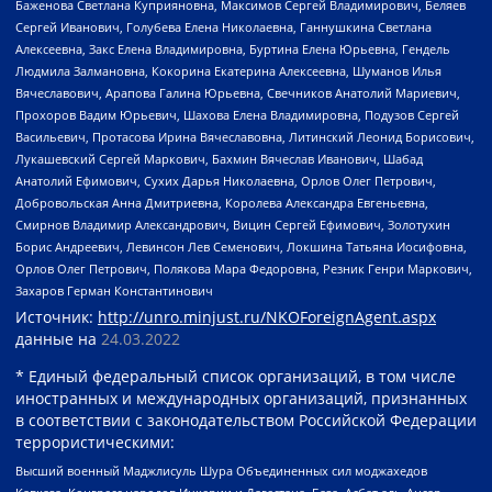
Баженова Светлана Куприяновна, Максимов Сергей Владимирович, Беляев
Сергей Иванович, Голубева Елена Николаевна, Ганнушкина Светлана
Алексеевна, Закс Елена Владимировна, Буртина Елена Юрьевна, Гендель
Людмила Залмановна, Кокорина Екатерина Алексеевна, Шуманов Илья
Вячеславович, Арапова Галина Юрьевна, Свечников Анатолий Мариевич,
Прохоров Вадим Юрьевич, Шахова Елена Владимировна, Подузов Сергей
Васильевич, Протасова Ирина Вячеславовна, Литинский Леонид Борисович,
Лукашевский Сергей Маркович, Бахмин Вячеслав Иванович, Шабад
Анатолий Ефимович, Сухих Дарья Николаевна, Орлов Олег Петрович,
Добровольская Анна Дмитриевна, Королева Александра Евгеньевна,
Смирнов Владимир Александрович, Вицин Сергей Ефимович, Золотухин
Борис Андреевич, Левинсон Лев Семенович, Локшина Татьяна Иосифовна,
Орлов Олег Петрович, Полякова Мара Федоровна, Резник Генри Маркович,
Захаров Герман Константинович
Источник:
http://unro.minjust.ru/NKOForeignAgent.aspx
данные на
24.03.2022
* Единый федеральный список организаций, в том числе
иностранных и международных организаций, признанных
в соответствии с законодательством Российской Федерации
террористическими:
Высший военный Маджлисуль Шура Объединенных сил моджахедов