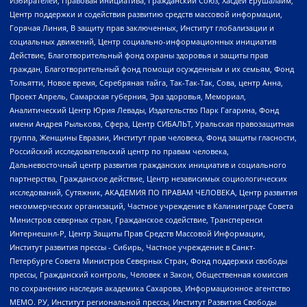
Избирателей, Правовая инициатива, Гражданский Союз, Хасдей Ерушалаим,
Центр поддержки и содействия развитию средств массовой информации,
Горячая Линия, В защиту прав заключенных, Институт глобализации и
социальных движений, Центр социально-информационных инициатив
Действие, Благотворительный фонд охраны здоровья и защиты прав
граждан, Благотворительный фонд помощи осужденным и их семьям, Фонд
Тольятти, Новое время, Серебряная тайга, Так-Так-Так, Сова, центр Анна,
Проект Апрель, Самарская губерния, Эра здоровья, Мемориал,
Аналитический Центр Юрия Левады, Издательство Парк Гагарина, Фонд
имени Андрея Рылькова, Сфера, Центр СИБАЛЬТ, Уральская правозащитная
группа, Женщины Евразии, Институт прав человека, Фонд защиты гласности,
Российский исследовательский центр по правам человека,
Дальневосточный центр развития гражданских инициатив и социального
партнерства, Гражданское действие, Центр независимых социологических
исследований, Сутяжник, АКАДЕМИЯ ПО ПРАВАМ ЧЕЛОВЕКА, Центр развития
некоммерческих организаций, Частное учреждение в Калининграде Совета
Министров северных стран, Гражданское содействие, Трансперенси
Интернешнл-Р, Центр Защиты Прав Средств Массовой Информации,
Институт развития прессы - Сибирь, Частное учреждение в Санкт-
Петербурге Совета Министров Северных Стран, Фонд поддержки свободы
прессы, Гражданский контроль, Человек и Закон, Общественная комиссия
по сохранению наследия академика Сахарова, Информационное агентство
МЕМО. РУ, Институт региональной прессы, Институт Развития Свободы