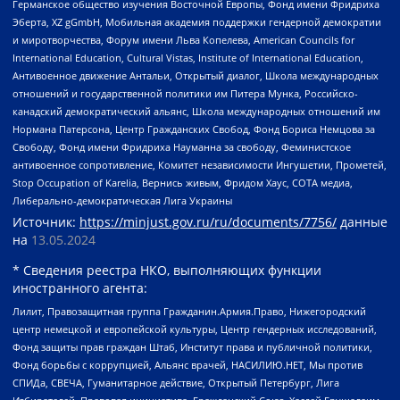
Германское общество изучения Восточной Европы, Фонд имени Фридриха
Эберта, XZ gGmbH, Мобильная академия поддержки гендерной демократии
и миротворчества, Форум имени Льва Копелева, American Councils for
International Education, Cultural Vistas, Institute of International Education,
Антивоенное движение Антальи, Открытый диалог, Школа международных
отношений и государственной политики им Питера Мунка, Российско-
канадский демократический альянс, Школа международных отношений им
Нормана Патерсона, Центр Гражданских Свобод, Фонд Бориса Немцова за
Свободу, Фонд имени Фридриха Науманна за свободу, Феминистское
антивоенное сопротивление, Комитет независимости Ингушетии, Прометей,
Stop Occupation of Karelia, Вернись живым, Фридом Хаус, СОТА медиа,
Либерально-демократическая Лига Украины
Источник:
https://minjust.gov.ru/ru/documents/7756/
данные
на
13.05.2024
* Сведения реестра НКО, выполняющих функции
иностранного агента:
Лилит, Правозащитная группа Гражданин.Армия.Право, Нижегородский
центр немецкой и европейской культуры, Центр гендерных исследований,
Фонд защиты прав граждан Штаб, Институт права и публичной политики,
Фонд борьбы с коррупцией, Альянс врачей, НАСИЛИЮ.НЕТ, Мы против
СПИДа, СВЕЧА, Гуманитарное действие, Открытый Петербург, Лига