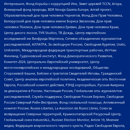
Интернешнл, Фонд борьбы с коррупцией Инк, Завет церквей TCCN, Агора,
Всемирный фонд природы, BDR Novaja Gazeta-Europe, Алтай проект,
Образовательный дом прав человека Чернигов, Фонд Дом Прав Человека,
Белорусский дом прав человека имени Бориса Звозскова, Дом прав
человека Тбилиси, Дом прав человека Ереван, Дом прав человека Крым,
Центр дикого лосося, TVR Studios, ТВ Дождь, Центр европейских
исследований им Вилфрида Мартенса, Сетевое объединение журналистов
расследователей, АЛЛАТРА, За свободную Россию, Свободная Бурятия, Uralic,
UnKremlin, Международная федерация транспортных рабочих, ИстЧам
Финланд, Гудзоновский институт, Фонд Демократического Развития,
Комитет-2024, Центрально-Европейский университет, Центр
восточноевропейских и международных исследований, Общество
Сторожевой башни, Библии и трактатов Свидетелей Иеговы, Гражданский
Совет, Центр анализа европейской политики, Академическая сеть Восточная
Европа, Российский комитет действия, РЭНД корпорейшн, Русская Америка
за демократию в России, Настоящая Россия, Глобальная сеть журналистов-
расследователей, Служба поддержки, Свободная Россия Берлин, Свободная
Россия Северный Рейн-Вестфалия, Фонд глобальной помощи, Антивоенный
комитет России, Russie-Libertes, La Asocicion de Rusos Libres, Союз за
возвращение Северных территорий, Крымскотатарский Ресурсный Центр,
Глобальный союз IndustriALL, Russian Election Monitor, Article 19, Мнение
медиа, Федерация анархического черного креста, Радио Свободная Европа,