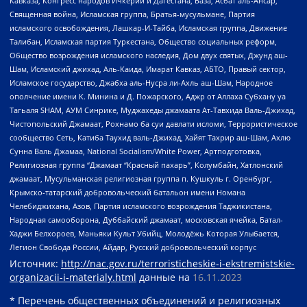
Кавказа, Конгресс народов Ичкерии и Дагестана, База, Асбат аль-Ансар,
Священная война, Исламская группа, Братья-мусульмане, Партия
исламского освобождения, Лашкар-И-Тайба, Исламская группа, Движение
Талибан, Исламская партия Туркестана, Общество социальных реформ,
Общество возрождения исламского наследия, Дом двух святых, Джунд аш-
Шам, Исламский джихад, Аль-Каида, Имарат Кавказ, АБТО, Правый сектор,
Исламское государство, Джабха аль-Нусра ли-Ахль аш-Шам, Народное
ополчение имени К. Минина и Д. Пожарского, Аджр от Аллаха Субхану уа
Тагьаля SHAM, АУМ Синрике, Муджахеды джамаата Ат-Тавхида Валь-Джихад,
Чистопольский Джамаат, Рохнамо ба суи давлати исломи, Террористическое
сообщество Сеть, Катиба Таухид валь-Джихад, Хайят Тахрир аш-Шам, Ахлю
Сунна Валь Джамаа, National Socialism/White Power, Артподготовка,
Религиозная группа “Джамаат “Красный пахарь”, Колумбайн, Хатлонский
джамаат, Мусульманская религиозная группа п. Кушкуль г. Оренбург,
Крымско-татарский добровольческий батальон имени Номана
Челебиджихана, Азов, Партия исламского возрождения Таджикистана,
Народная самооборона, Дуббайский джамаат, московская ячейка, Батал-
Хаджи Белхороев, Маньяки Культ Убийц, Молодёжь Которая Улыбается,
Легион Свобода России, Айдар, Русский добровольческий корпус
Источник:
http://nac.gov.ru/terroristicheskie-i-ekstremistskie-
organizacii-i-materialy.html
данные на
16.11.2023
* Перечень общественных объединений и религиозных