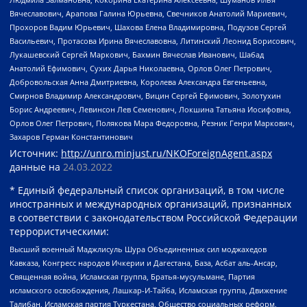
Вячеславович, Арапова Галина Юрьевна, Свечников Анатолий Мариевич,
Прохоров Вадим Юрьевич, Шахова Елена Владимировна, Подузов Сергей
Васильевич, Протасова Ирина Вячеславовна, Литинский Леонид Борисович,
Лукашевский Сергей Маркович, Бахмин Вячеслав Иванович, Шабад
Анатолий Ефимович, Сухих Дарья Николаевна, Орлов Олег Петрович,
Добровольская Анна Дмитриевна, Королева Александра Евгеньевна,
Смирнов Владимир Александрович, Вицин Сергей Ефимович, Золотухин
Борис Андреевич, Левинсон Лев Семенович, Локшина Татьяна Иосифовна,
Орлов Олег Петрович, Полякова Мара Федоровна, Резник Генри Маркович,
Захаров Герман Константинович
Источник:
http://unro.minjust.ru/NKOForeignAgent.aspx
данные на
24.03.2022
* Единый федеральный список организаций, в том числе
иностранных и международных организаций, признанных
в соответствии с законодательством Российской Федерации
террористическими:
Высший военный Маджлисуль Шура Объединенных сил моджахедов
Кавказа, Конгресс народов Ичкерии и Дагестана, База, Асбат аль-Ансар,
Священная война, Исламская группа, Братья-мусульмане, Партия
исламского освобождения, Лашкар-И-Тайба, Исламская группа, Движение
Талибан, Исламская партия Туркестана, Общество социальных реформ,