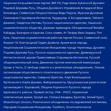
Национал-большевистская партия, ВЕК РА, Рада земли Кубанской Духовно
Родовой Державы Русь, Община Духовного Управления Асгардской Веси
Беловодья, Славянская Община Капища Веды Перуна, Мужская Духовная
Семинария Староверов-Инглингов, Нурджулар, К Богодержавию, Таблиги
Джамаат, Свидетели Иеговы, Русское национальное единство, Национал-
социалистическое общество, Джамаат мувахидов, Объединенный Вилайат
Кабарды, Балкарии и Карачая, Союз славян, Ат-Такфир Валь-Хиджра, Пит
Буль, Национал-социалистическая рабочая партия России, Славянский союз,
Формат-18, Благородный Орден Дьявола, Армия воли народа,
Национальная Социалистическая Инициатива города Череповца, Духовно-
Родовая Держава Русь, Русское национальное единство, Древнерусской
Инглистической церкви Православных Староверов-Инглингов, Русский
общенациональный союз, Движение против нелегальной иммиграции,
Кровь и Честь, О свободе совести и о религиозных объединениях, Омская
организация общественного политического движения Русское
национальное единство, Северное Братство, Клуб Болельщиков
Футбольного Клуба Динамо, Файзрахманисты, Мусульманская религиозная
организация п. Боровский, Община Коренного Русского народа
Щелковского района, Правый сектор, УНА - УНСО, Украинская
повстанческая армия, Тризуб им. Степана Бандеры, Братство, Белый Крест,
Misanthropic division, Религиозное объединение последователей инглиизма,
Народная Социальная Инициатива, TulaSkins, Этнополитическое