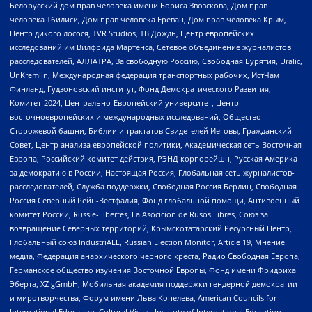
Белорусский дом прав человека имени Бориса Звозскова, Дом прав
человека Тбилиси, Дом прав человека Ереван, Дом прав человека Крым,
Центр дикого лосося, TVR Studios, ТВ Дождь, Центр европейских
исследований им Вилфрида Мартенса, Сетевое объединение журналистов
расследователей, АЛЛАТРА, За свободную Россию, Свободная Бурятия, Uralic,
UnKremlin, Международная федерация транспортных рабочих, ИстЧам
Финланд, Гудзоновский институт, Фонд Демократического Развития,
Комитет-2024, Центрально-Европейский университет, Центр
восточноевропейских и международных исследований, Общество
Сторожевой башни, Библии и трактатов Свидетелей Иеговы, Гражданский
Совет, Центр анализа европейской политики, Академическая сеть Восточная
Европа, Российский комитет действия, РЭНД корпорейшн, Русская Америка
за демократию в России, Настоящая Россия, Глобальная сеть журналистов-
расследователей, Служба поддержки, Свободная Россия Берлин, Свободная
Россия Северный Рейн-Вестфалия, Фонд глобальной помощи, Антивоенный
комитет России, Russie-Libertes, La Asocicion de Rusos Libres, Союз за
возвращение Северных территорий, Крымскотатарский Ресурсный Центр,
Глобальный союз IndustriALL, Russian Election Monitor, Article 19, Мнение
медиа, Федерация анархического черного креста, Радио Свободная Европа,
Германское общество изучения Восточной Европы, Фонд имени Фридриха
Эберта, XZ gGmbH, Мобильная академия поддержки гендерной демократии
и миротворчества, Форум имени Льва Копелева, American Councils for
International Education, Cultural Vistas, Institute of International Education,