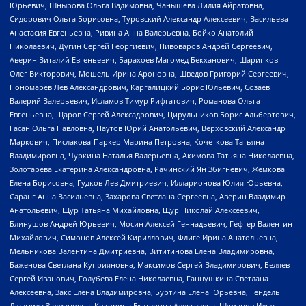
Юрьевич, Шнырова Ольга Вадимовна, Чанышева Лилия Айратовна,
Сидорович Ольга Борисовна, Туровский Александр Алексеевич, Васильева
Анастасия Евгеньевна, Ривина Анна Валерьевна, Бойко Анатолий
Николаевич, Дугин Сергей Георгиевич, Пивоваров Андрей Сергеевич,
Аверин Виталий Евгеньевич, Барахоев Магомед Бекханович, Шарипков
Олег Викторович, Мошель Ирина Ароновна, Шведов Григорий Сергеевич,
Пономарев Лев Александрович, Каргалицкий Борис Юльевич, Созаев
Валерий Валерьевич, Исламов Тимур Рифгатович, Романова Ольга
Евгеньевна, Щаров Сергей Алексадрович, Цирульников Борис Альбертович,
Гасан Ольга Павловна, Паутов Юрий Анатольевич, Верховский Александр
Маркович, Пислакова-Паркер Марина Петровна, Кочеткова Татьяна
Владимировна, Чуркина Наталья Валерьевна, Акимова Татьяна Николаевна,
Золотарева Екатерина Александровна, Рачинский Ян Збигневич, Жемкова
Елена Борисовна, Гудков Лев Дмитриевич, Илларионова Юлия Юрьевна,
Саранг Анна Васильевна, Захарова Светлана Сергеевна, Аверин Владимир
Анатольевич, Щур Татьяна Михайловна, Щур Николай Алексеевич,
Блинушов Андрей Юрьевич, Мосин Алексей Геннадьевич, Гефтер Валентин
Михайлович, Симонов Алексей Кириллович, Флиге Ирина Анатольевна,
Мельникова Валентина Дмитриевна, Вититинова Елена Владимировна,
Баженова Светлана Куприяновна, Максимов Сергей Владимирович, Беляев
Сергей Иванович, Голубева Елена Николаевна, Ганнушкина Светлана
Алексеевна, Закс Елена Владимировна, Буртина Елена Юрьевна, Гендель
Людмила Залмановна, Кокорина Екатерина Алексеевна, Шуманов Илья