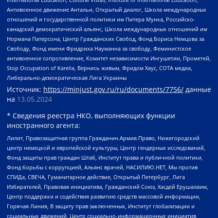
Антивоенное движение Антальи, Открытый диалог, Школа международных
отношений и государственной политики им Питера Мунка, Российско-
канадский демократический альянс, Школа международных отношений им
Нормана Патерсона, Центр Гражданских Свобод, Фонд Бориса Немцова за
Свободу, Фонд имени Фридриха Науманна за свободу, Феминистское
антивоенное сопротивление, Комитет независимости Ингушетии, Прометей,
Stop Occupation of Karelia, Вернись живым, Фридом Хаус, СОТА медиа,
Либерально-демократическая Лига Украины
Источник:
https://minjust.gov.ru/ru/documents/7756/
данные
на
13.05.2024
* Сведения реестра НКО, выполняющих функции
иностранного агента:
Лилит, Правозащитная группа Гражданин.Армия.Право, Нижегородский
центр немецкой и европейской культуры, Центр гендерных исследований,
Фонд защиты прав граждан Штаб, Институт права и публичной политики,
Фонд борьбы с коррупцией, Альянс врачей, НАСИЛИЮ.НЕТ, Мы против
СПИДа, СВЕЧА, Гуманитарное действие, Открытый Петербург, Лига
Избирателей, Правовая инициатива, Гражданский Союз, Хасдей Ерушалаим,
Центр поддержки и содействия развитию средств массовой информации,
Горячая Линия, В защиту прав заключенных, Институт глобализации и
социальных движений, Центр социально-информационных инициатив