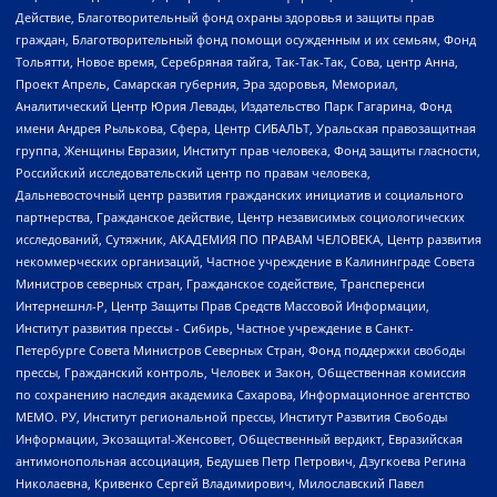
Действие, Благотворительный фонд охраны здоровья и защиты прав
граждан, Благотворительный фонд помощи осужденным и их семьям, Фонд
Тольятти, Новое время, Серебряная тайга, Так-Так-Так, Сова, центр Анна,
Проект Апрель, Самарская губерния, Эра здоровья, Мемориал,
Аналитический Центр Юрия Левады, Издательство Парк Гагарина, Фонд
имени Андрея Рылькова, Сфера, Центр СИБАЛЬТ, Уральская правозащитная
группа, Женщины Евразии, Институт прав человека, Фонд защиты гласности,
Российский исследовательский центр по правам человека,
Дальневосточный центр развития гражданских инициатив и социального
партнерства, Гражданское действие, Центр независимых социологических
исследований, Сутяжник, АКАДЕМИЯ ПО ПРАВАМ ЧЕЛОВЕКА, Центр развития
некоммерческих организаций, Частное учреждение в Калининграде Совета
Министров северных стран, Гражданское содействие, Трансперенси
Интернешнл-Р, Центр Защиты Прав Средств Массовой Информации,
Институт развития прессы - Сибирь, Частное учреждение в Санкт-
Петербурге Совета Министров Северных Стран, Фонд поддержки свободы
прессы, Гражданский контроль, Человек и Закон, Общественная комиссия
по сохранению наследия академика Сахарова, Информационное агентство
МЕМО. РУ, Институт региональной прессы, Институт Развития Свободы
Информации, Экозащита!-Женсовет, Общественный вердикт, Евразийская
антимонопольная ассоциация, Бедушев Петр Петрович, Дзугкоева Регина
Николаевна, Кривенко Сергей Владимирович, Милославский Павел