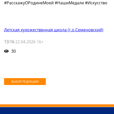
#РасскажуОРодинеМоей #НашиМедали #Искусство
Детская художественная школа (г.о.Семеновский)
13:16
22.04.2026 16+
30
ВЫБОР РЕДАКЦИИ