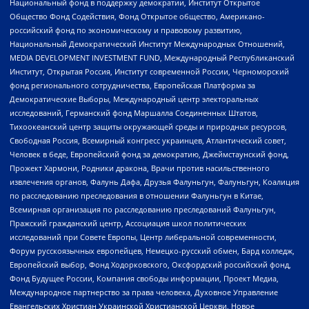
Национальный фонд в поддержку демократии, Институт Открытое
Общество Фонд Содействия, Фонд Открытое общество, Американо-
российский фонд по экономическому и правовому развитию,
Национальный Демократический Институт Международных Отношений,
MEDIA DEVELOPMENT INVESTMENT FUND, Международный Республиканский
Институт, Открытая Россия, Институт современной России, Черноморский
фонд регионального сотрудничества, Европейская Платформа за
Демократические Выборы, Международный центр электоральных
исследований, Германский фонд Маршалла Соединенных Штатов,
Тихоокеанский центр защиты окружающей среды и природных ресурсов,
Свободная Россия, Всемирный конгресс украинцев, Атлантический совет,
Человек в беде, Европейский фонд за демократию, Джеймстаунский фонд,
Прожект Хармони, Родники дракона, Врачи против насильственного
извлечения органов, Фалунь Дафа, Друзья Фалуньгун, Фалуньгун, Коалиция
по расследованию преследования в отношении Фалуньгун в Китае,
Всемирная организация по расследованию преследований Фалуньгун,
Пражский гражданский центр, Ассоциация школ политических
исследований при Совете Европы, Центр либеральной современности,
Форум русскоязычных европейцев, Немецко-русский обмен, Бард колледж,
Европейский выбор, Фонд Ходорковского, Оксфордский российский фонд,
Фонд Будущее России, Компания свободы информации, Проект Медиа,
Международное партнерство за права человека, Духовное Управление
Евангельских Христиан Украинской Христианской Церкви, Новое