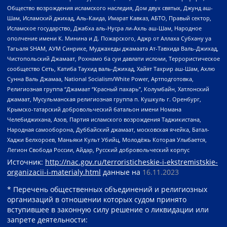
Общество возрождения исламского наследия, Дом двух святых, Джунд аш-
Шам, Исламский джихад, Аль-Каида, Имарат Кавказ, АБТО, Правый сектор,
Исламское государство, Джабха аль-Нусра ли-Ахль аш-Шам, Народное
ополчение имени К. Минина и Д. Пожарского, Аджр от Аллаха Субхану уа
Тагьаля SHAM, АУМ Синрике, Муджахеды джамаата Ат-Тавхида Валь-Джихад,
Чистопольский Джамаат, Рохнамо ба суи давлати исломи, Террористическое
сообщество Сеть, Катиба Таухид валь-Джихад, Хайят Тахрир аш-Шам, Ахлю
Сунна Валь Джамаа, National Socialism/White Power, Артподготовка,
Религиозная группа “Джамаат “Красный пахарь”, Колумбайн, Хатлонский
джамаат, Мусульманская религиозная группа п. Кушкуль г. Оренбург,
Крымско-татарский добровольческий батальон имени Номана
Челебиджихана, Азов, Партия исламского возрождения Таджикистана,
Народная самооборона, Дуббайский джамаат, московская ячейка, Батал-
Хаджи Белхороев, Маньяки Культ Убийц, Молодёжь Которая Улыбается,
Легион Свобода России, Айдар, Русский добровольческий корпус
Источник:
http://nac.gov.ru/terroristicheskie-i-ekstremistskie-
organizacii-i-materialy.html
данные на
16.11.2023
* Перечень общественных объединений и религиозных
организаций в отношении которых судом принято
вступившее в законную силу решение о ликвидации или
запрете деятельности: