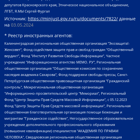
депутатов Красноярского края, Этническое национальное объединение,
ЛГБТ, Я.МЫ Сергей Фургал
Источник:
https://minjust.gov.ru/ru/documents/7822/
данные
на
03.05.2024
* Реестр иностранных агентов:
Калининградская региональная общественная организация "Экозащита!-Женсовет", Фонд содействия защите прав и свобод граждан "Общественный вердикт", Фонд "Институт Развития Свободы Информации", Частное учреждение "Информационное агентство МЕМО. РУ", Региональная общественная организация "Общественная комиссия по сохранению наследия академика Сахарова", Фонд поддержки свободы прессы, Санкт-Петербургская общественная правозащитная организация "Гражданский контроль", Межрегиональная общественная организация "Информационно-просветительский центр "Мемориал", Региональный Фонд "Центр Защиты Прав Средств Массовой Информации", с 05.12.2023 Фонд "Центр Защиты Прав Средств массовой информации", Региональная общественная благотворительная организация помощи беженцам и мигрантам "Гражданское содействие", Негосударственное образовательное учреждение дополнительного профессионального образования (повышение квалификации) специалистов "АКАДЕМИЯ ПО ПРАВАМ ЧЕЛОВЕКА", Свердловская региональная общественная организация "Сутяжник", Автономная некоммерческая организация "Центр независимых социологических исследований", Союз общественных объединений "Российский исследовательский центр по правам человека", Региональное общественное учреждение научно-информационный центр "МЕМОРИАЛ", Некоммерческая организация "Фонд защиты гласности", Автономная некоммерческая организация "Институт прав человека", Городская общественная организация "Екатеринбургское общество "МЕМОРИАЛ", Городская общественная организация "Рязанское историко-просветительское и правозащитное общество "Мемориал" (Рязанский Мемориал), Челябинский региональный орган общественной самодеятельности – женское общественное объединение "Женщины Евразии", Челябинский региональный орган общественной самодеятельности "Уральская правозащитная группа", Фонд содействия защите здоровья и социальной справедливости имени Андрея Рылькова, Автономная Некоммерческая Организация "Аналитический Центр Юрия Левады", Автономная некоммерческая организация социальной поддержки населения "Проект Апрель", Региональная общественная организация помощи женщинам и детям, находящимся в кризисной ситуации "Информационно-методический центр "Анна", Фонд содействия развитию массовых коммуникаций и правовому просвещению "Так-так-Так", Фонд содействия устойчивому развитию "Серебряная тайга", Свердловский региональный общественный фонд социальных проектов "Новое время", "Idel.Реалии", Кавказ.Реалии, Крым.Реалии, Телеканал Настоящее Время, Татаро-башкирская служба Радио Свобода (Azatliq Radiosi), Радио Свободная Европа/Радио Свобода (PCE/PC), "Сибирь.Реалии", "Фактограф", Благотворительный фонд помощи осужденным и их семьям, Автономная некоммерческая организация "Институт глобализации и социальных движений", Фонд "В защиту прав заключенных", Частное учреждение "Центр поддержки и содействия развитию средств массовой информации", Пензенский региональный общественный благотворительный фонд "Гражданский союз", "Север.Реалии", Некоммерческая организация Фонд "Правовая инициатива", Общество с ограниченной ответственностью "Радио Свободная Европа/Радио Свобода", Чешское информационное агентство "MEDIUM-ORIENT", Красноярская региональная общественная организация "Мы против СПИДа", Камалягин Денис Николаевич, Маркелов Сергей Евгеньевич, Пономарев Лев Александрович, Савицкая Людмила Алексеевна, Автономная некоммерческая организация "Центр по работе с проблемой насилия "НАСИЛИЮ.НЕТ", Межрегиональный профессиональный союз работников здравоохранения "Альянс врачей", Юридическое лицо, зарегистрированное в Латвийской Республике, SIA "Medusa Project" (регистрационный номер 40103797863, дата регистрации 10.06.2014), Некоммерческая организация "Фонд по борьбе с коррупцией", Автономная некоммерческая организация "Институт права и публичной политики", Баданин Роман Сергеевич, Гликин Максим Александрович, Железнова Мария Михайловна, Лукьянова Юлия Сергеевна, Маетная Елизавета Витальевна, Маняхин Петр Борисович, Чуракова Ольга Владимировна, Ярош Юлия Петровна, Юридическое лицо "The Insider SIA", зарегистрированное в Риге, Латвийская Республика (дата регистрации 26.06.2015), являющееся администратором доменного имени интернет-издания "The Insider SIA", https://theins.ru, Постернак Алексей Евгеньевич, Рубин Михаил Аркадьевич, Анин Роман Александрович, Юридическое лицо Istories fonds, зарегистрированное в Латвийской Республике (регистрационный номер 50008295751, дата регистрации 24.02.2020), Великовский Дмитрий Александрович, Долинина Ирина Николаевна, Мароховская Алеся Алексеевна, Шлейнов Роман Юрьевич, Шмагун Олеся Валентиновна, Общество с ограниченной ответственностью "Альтаир 2021", Общество с ограниченной ответственностью "Вега 2021", Общество с ограниченной ответственностью "Главный редактор 2021", Общество с ограниченной ответственностью "Ромашки монолит", Важенков Артем Валерьевич, Ивановская областная общественная организация "Центр гендерных исследований", Гурман Юрий Альбертович, Медиапроект "ОВД-Инфо", Егоров Владимир Владимирович, Жилинский Владимир Александрович, Общество с ограниченной ответственностью "ЗП", Иванова София Юрьевна, Карезина Инна Павловна, Кильтау Екатерина Викторовна, Петров Алексей Викторович, Пискунов Сергей Евгеньевич, Смирнов Сергей Сергеевич, Тихонов Михаил Сергеевич, Общество с ограниченной ответственностью "ЖУРНАЛИСТ-ИНОСТРАННЫЙ АГЕНТ", Арапова Галина Юрьевна, Вольтская Татьяна Анатольевна, Американская компания "Mason G.E.S. Anonymous Foundation" (США), являющаяся владельцем интернет-издания https://mnews.world/, Компания "Stichting Bellingcat", зарегистрированная в Нидерландах (дата регистрации 11.07.2018), Захаров Андрей Вячеславович, Клепиковская Екатерина Дмитриевна, Общество с ограниченной ответственностью "МЕМО", Перл Роман Александрович, Симонов Евгений Алексеевич, Соловьева Елена Анатольевна, Сотников Даниил Владимирович, Сурначева Елизавета Дмитриевна, Автономная некоммерческая организация по защите прав человека и информированию населения "Якутия – Наше Мнение", Общество с ограниченной ответственностью "Москоу диджитал медиа", с 26.01.2023 Общество с ограниченной ответственностью "Чайка Белые сады", Ветошкина Валерия Валерьевна, Заговора Максим Александрович, Межрегиональное общественное движение "Российская ЛГБТ - сеть", Оленичев Максим Владимирович, Павлов Иван Юрьевич, Скворцова Елена Сергеевна, Общество с ограниченной ответственностью "Как бы инагент", Кочетков Игорь Викторович, Общество с ограниченной ответственностью "Честные выборы", Еланчик Олег Александрович, Общество с ограниченной ответственностью "Нобелевский призыв", Гималова Регина Эмилевна, Григорьев Андрей Валерьевич, Григорьева Алина Александровна, Ассоциация по содействию защите прав призывников, альтернативнослужащих и военнослужащих "Правозащитная группа "Гражданин.Армия.Право", Хисамова Регина Фаритовна, Автономная некоммерческая организация по реализации социально-правовых программ "Лилит", Дальневосточное общественное движение "Маяк", Санкт-Петербургская ЛГБТ-инициативная группа "Выход", Инициативная группа ЛГБТ+ "Реверс", Алексеев Андрей Викторович, Бекбулатова Таисия Львовна, Беляев Иван Михайлович, Владыкина Елена Сергеевна, Гельман Марат Александрович, Никульшина Вероника Юрьевна, Толоконникова Надежда Андреевна, Шендерович Виктор Анатольевич, Общество с ограниченной ответственностью "Данное сообщение", Общество с ограниченной ответственностью Издательский дом "Новая глава", Айнбиндер Александра Александровна, Московский комьюнити-центр для ЛГБТ+инициатив, Благотворительный фонд развития филантропии, Deutsche Welle (Германия, Kurt-Schumacher-Strasse 3, 53113 Bonn), Борзунова Мария Михайловна, Воробьев Виктор Викторович, Голубева Анна Львовна, Константинова Алла Михайловна, Малкова Ирина Владимировна, Мурадов Мурад Абдулгалимович, Осетинская Елизавета Николаевна, Понасенков Евгений Николаевич, Ганапольский Матвей Юрьевич, Киселев Евгений Алексеевич, Борухович Ирина Григорьевна, Дремин Иван Тимофеевич, Дубровский Дмитрий Викторович, Красноярская региональная общественная организация поддержки и развития альтернативных образовательных технологий и межкультурных коммуникаций "ИНТЕРРА", Маяковская Екатерина Алексеевна, Фейгин Марк Захарович, Филимонов Андрей Викторович, Дзугкоева Регина Николаевна, Доброхотов Роман Александрович, Дудь Юрий Александрович, Елкин Сергей Владимирович, Кругликов Кирилл Игоревич, Сабунаева Мария Леонидовна, Семенов Алексей Владимирович, Шаинян Карен Багратович, Шульман Екатерина Михайловна, Асафьев Артур Валерьевич, Вахштайн Виктор Семенович, Венедиктов Алексей Алексеевич, Лушникова Екатерина Евгеньевна, Волков Леонид Михайлович, Невзоров Александр Глебович, Пархоменко Сергей Борисович, Сироткин Ярослав Николаевич, Кара-Мурза Владимир Владимирович, Баранова Наталья Владимировна, Гозман Леонид Яковлевич, Кагарлицкий Борис Юльевич, Климарев Михаил Валерьевич, Милов Владимир Станиславович, Автономная некоммерческая организация Краснодарский центр современного искусства "Типография", Моргенштерн Алишер Тагирович, Соболь Любовь Эдуардовна, Общество с ограниченной ответственностью "ЛИЗА НОРМ", Каспаров Гарри Кимович, Ходорковский Михаил Борисович, Общество с ограниченной ответственностью "Апрельские тезисы", Данилович Ирина Брониславовна, Кашин Олег Владимирович, Петров Николай Владимирович, Пивоваров Алексей Владимирович, Соколов Михаил Владимирович, Цветкова Юлия Владимировна, Чичваркин Евгений Александрович, Комитет против пыток/Команда против пыток, Общество с ограниченной ответственностью "Первый научный", Общество с ограниченной ответственностью "Вертолет и ко", Белоцерковская Вероника Борисовна, Кац Максим Евгеньевич, Лазарева Татьяна Юрьевна, Шаведдинов Руслан Табризович, Яшин Илья Валерьевич, Общество с ограниченной ответственностью "Иноагент ААВ", Алешковский Дмитрий Петрович, Альбац Евгения Марковна, Быков Дмитрий Львович, Галямина Юлия Евгеньевна, Лойко Сергей Леонидович, Мартынов Кирилл Константинович, Медведев Сергей Александрович, Крашенинников Федор Геннадиевич, Гордеева Катерина Вл