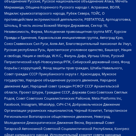
объединение Русские, Русское национальное объединение Атака, Мечеть
Мирмамеда, Община Коренного Русского народа г. Астрахани, ВОЛЯ,
Меджлис крымскотатарского народа, Рубеж Севера, ТОЙС, О
противодействии экстремистской деятельности, РЕВТАТПОД, Артподготовка,
Штольц, В честь иконы Божией Матери Державная, Сектор 16,
Независимость, Фирма, Молодежная правозащитная группа МПГ, Курсом
Правды и Единения, Каракольская инициативная группа, Автоград Крю,
Союз Славянских Сил Руси, Алля-Аят, Благотворительный пансионат Ак Умут,
Русская республика Русь, Арестантское уголовное единство, Башкорт, Нация
и свобода, Нация и свобода, W.H.С., Фалунь Дафа, Иртыш Ultras, Русский
Патриотический клуб-Новокузнецк/РПК, Сибирский державный союз, Фонд
борьбы с коррупцией, Фонд защиты прав граждан, Штабы Навального,
Совет граждан СССР Прикубанского округа г. Краснодара, Мужское
государство, Народное объединение русского движения, Народное
движение Адат, Народный совет граждан РСФСР СССР Архангельской
области, Проект Штурм, Граждане СССР, Держава Союз Советских Светлых
Родов, Совет Советских Социалистических Районов, Meta Platforms Inc,
Facebook, Instagram, WhatsApp, СИЧ-С14, Добровольческое Движение
Организации украинских националистов, Черный Комитет, Татарстанское
Региональное Всетатарское общественное движение, Невоград,
Молодежное Демократическое Движение Весна, Верховный Совет
Татарской Автономной Советской Социалистической Республики, Конгресс
ойрат-калмыцкого народа, Исполнительный комитет совета народных