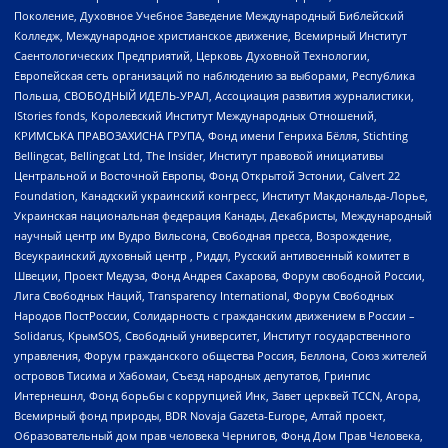
Поколение, Духовное Учебное Заведение Международный Библейский
Колледж, Международное христианское движение, Всемирный Институт
Саентологических Предприятий, Церковь Духовной Технологии,
Европейская сеть организаций по наблюдению за выборами, Республика
Польша, СВОБОДНЫЙ ИДЕЛЬ-УРАЛ, Ассоциация развития журналистики,
IStories fonds, Королевский Институт Международных Отношений,
КРИМСЬКА ПРАВОЗАХИСНА ГРУПА, Фонд имени Генриха Бёлля, Stichting
Bellingcat, Bellingcat Ltd, The Insider, Институт правовой инициативы
Центральной и Восточной Европы, Фонд Открытой Эстонии, Calvert 22
Foundation, Канадский украинский конгресс, Институт Макдональда-Лорье,
Украинская национальная федерация Канады, Декабристы, Международный
научный центр им Вудро Вильсона, Свободная пресса, Возрождение,
Всеукраинский духовный центр , Риддл, Русский антивоенный комитет в
Швеции, Проект Медуза, Фонд Андрея Сахарова, Форум свободной России,
Лига Свободных Наций, Transparеncy International, Форум Свободных
Народов ПостРоссии, Солидарность с гражданским движением в России –
Solidarus, КрымSOS, Свободный университет, Институт государственного
управления, Форум гражданского общества Россия, Беллона, Союз жителей
островов Тисима и Хабомаи, Съезд народных депутатов, Гринпис
Интернешнл, Фонд борьбы с коррупцией Инк, Завет церквей TCCN, Агора,
Всемирный фонд природы, BDR Novaja Gazeta-Europe, Алтай проект,
Образовательный дом прав человека Чернигов, Фонд Дом Прав Человека,