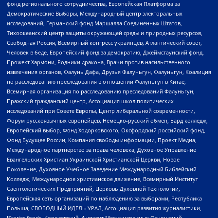
фонд регионального сотрудничества, Европейская Платформа за
Демократические Выборы, Международный центр электоральных
исследований, Германский фонд Маршалла Соединенных Штатов,
Тихоокеанский центр защиты окружающей среды и природных ресурсов,
Свободная Россия, Всемирный конгресс украинцев, Атлантический совет,
Человек в беде, Европейский фонд за демократию, Джеймстаунский фонд,
Прожект Хармони, Родники дракона, Врачи против насильственного
извлечения органов, Фалунь Дафа, Друзья Фалуньгун, Фалуньгун, Коалиция
по расследованию преследования в отношении Фалуньгун в Китае,
Всемирная организация по расследованию преследований Фалуньгун,
Пражский гражданский центр, Ассоциация школ политических
исследований при Совете Европы, Центр либеральной современности,
Форум русскоязычных европейцев, Немецко-русский обмен, Бард колледж,
Европейский выбор, Фонд Ходорковского, Оксфордский российский фонд,
Фонд Будущее России, Компания свободы информации, Проект Медиа,
Международное партнерство за права человека, Духовное Управление
Евангельских Христиан Украинской Христианской Церкви, Новое
Поколение, Духовное Учебное Заведение Международный Библейский
Колледж, Международное христианское движение, Всемирный Институт
Саентологических Предприятий, Церковь Духовной Технологии,
Европейская сеть организаций по наблюдению за выборами, Республика
Польша, СВОБОДНЫЙ ИДЕЛЬ-УРАЛ, Ассоциация развития журналистики,
IStories fonds, Королевский Институт Международных Отношений,