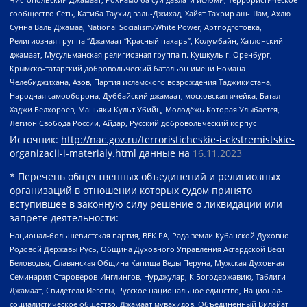
сообщество Сеть, Катиба Таухид валь-Джихад, Хайят Тахрир аш-Шам, Ахлю
Сунна Валь Джамаа, National Socialism/White Power, Артподготовка,
Религиозная группа “Джамаат “Красный пахарь”, Колумбайн, Хатлонский
джамаат, Мусульманская религиозная группа п. Кушкуль г. Оренбург,
Крымско-татарский добровольческий батальон имени Номана
Челебиджихана, Азов, Партия исламского возрождения Таджикистана,
Народная самооборона, Дуббайский джамаат, московская ячейка, Батал-
Хаджи Белхороев, Маньяки Культ Убийц, Молодёжь Которая Улыбается,
Легион Свобода России, Айдар, Русский добровольческий корпус
Источник:
http://nac.gov.ru/terroristicheskie-i-ekstremistskie-
organizacii-i-materialy.html
данные на
16.11.2023
* Перечень общественных объединений и религиозных
организаций в отношении которых судом принято
вступившее в законную силу решение о ликвидации или
запрете деятельности:
Национал-большевистская партия, ВЕК РА, Рада земли Кубанской Духовно
Родовой Державы Русь, Община Духовного Управления Асгардской Веси
Беловодья, Славянская Община Капища Веды Перуна, Мужская Духовная
Семинария Староверов-Инглингов, Нурджулар, К Богодержавию, Таблиги
Джамаат, Свидетели Иеговы, Русское национальное единство, Национал-
социалистическое общество, Джамаат мувахидов, Объединенный Вилайат