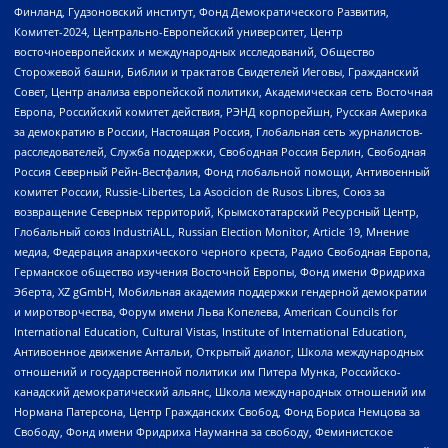
Финланд, Гудзоновский институт, Фонд Демократического Развития,
Комитет-2024, Центрально-Европейский университет, Центр
восточноевропейских и международных исследований, Общество
Сторожевой башни, Библии и трактатов Свидетелей Иеговы, Гражданский
Совет, Центр анализа европейской политики, Академическая сеть Восточная
Европа, Российский комитет действия, РЭНД корпорейшн, Русская Америка
за демократию в России, Настоящая Россия, Глобальная сеть журналистов-
расследователей, Служба поддержки, Свободная Россия Берлин, Свободная
Россия Северный Рейн-Вестфалия, Фонд глобальной помощи, Антивоенный
комитет России, Russie-Libertes, La Asocicion de Rusos Libres, Союз за
возвращение Северных территорий, Крымскотатарский Ресурсный Центр,
Глобальный союз IndustriALL, Russian Election Monitor, Article 19, Мнение
медиа, Федерация анархического черного креста, Радио Свободная Европа,
Германское общество изучения Восточной Европы, Фонд имени Фридриха
Эберта, XZ gGmbH, Мобильная академия поддержки гендерной демократии
и миротворчества, Форум имени Льва Копелева, American Councils for
International Education, Cultural Vistas, Institute of International Education,
Антивоенное движение Антальи, Открытый диалог, Школа международных
отношений и государственной политики им Питера Мунка, Российско-
канадский демократический альянс, Школа международных отношений им
Нормана Патерсона, Центр Гражданских Свобод, Фонд Бориса Немцова за
Свободу, Фонд имени Фридриха Науманна за свободу, Феминистское