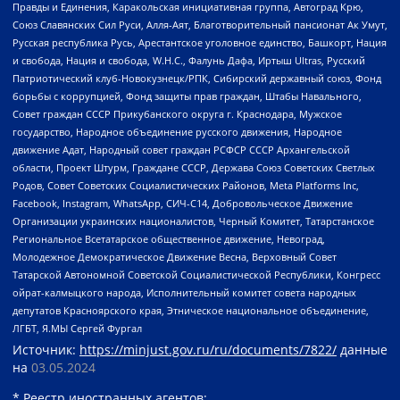
Правды и Единения, Каракольская инициативная группа, Автоград Крю,
Союз Славянских Сил Руси, Алля-Аят, Благотворительный пансионат Ак Умут,
Русская республика Русь, Арестантское уголовное единство, Башкорт, Нация
и свобода, Нация и свобода, W.H.С., Фалунь Дафа, Иртыш Ultras, Русский
Патриотический клуб-Новокузнецк/РПК, Сибирский державный союз, Фонд
борьбы с коррупцией, Фонд защиты прав граждан, Штабы Навального,
Совет граждан СССР Прикубанского округа г. Краснодара, Мужское
государство, Народное объединение русского движения, Народное
движение Адат, Народный совет граждан РСФСР СССР Архангельской
области, Проект Штурм, Граждане СССР, Держава Союз Советских Светлых
Родов, Совет Советских Социалистических Районов, Meta Platforms Inc,
Facebook, Instagram, WhatsApp, СИЧ-С14, Добровольческое Движение
Организации украинских националистов, Черный Комитет, Татарстанское
Региональное Всетатарское общественное движение, Невоград,
Молодежное Демократическое Движение Весна, Верховный Совет
Татарской Автономной Советской Социалистической Республики, Конгресс
ойрат-калмыцкого народа, Исполнительный комитет совета народных
депутатов Красноярского края, Этническое национальное объединение,
ЛГБТ, Я.МЫ Сергей Фургал
Источник:
https://minjust.gov.ru/ru/documents/7822/
данные
на
03.05.2024
* Реестр иностранных агентов: