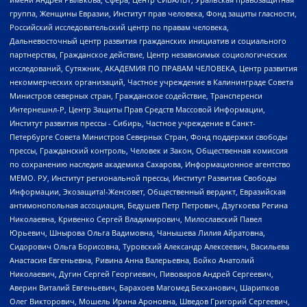
группа, Женщины Евразии, Институт прав человека, Фонд защиты гласности,
Российский исследовательский центр по правам человека,
Дальневосточный центр развития гражданских инициатив и социального
партнерства, Гражданское действие, Центр независимых социологических
исследований, Сутяжник, АКАДЕМИЯ ПО ПРАВАМ ЧЕЛОВЕКА, Центр развития
некоммерческих организаций, Частное учреждение в Калининграде Совета
Министров северных стран, Гражданское содействие, Трансперенси
Интернешнл-Р, Центр Защиты Прав Средств Массовой Информации,
Институт развития прессы - Сибирь, Частное учреждение в Санкт-
Петербурге Совета Министров Северных Стран, Фонд поддержки свободы
прессы, Гражданский контроль, Человек и Закон, Общественная комиссия
по сохранению наследия академика Сахарова, Информационное агентство
МЕМО. РУ, Институт региональной прессы, Институт Развития Свободы
Информации, Экозащита!-Женсовет, Общественный вердикт, Евразийская
антимонопольная ассоциация, Бедушев Петр Петрович, Дзугкоева Регина
Николаевна, Кривенко Сергей Владимирович, Милославский Павел
Юрьевич, Шнырова Ольга Вадимовна, Чанышева Лилия Айратовна,
Сидорович Ольга Борисовна, Туровский Александр Алексеевич, Васильева
Анастасия Евгеньевна, Ривина Анна Валерьевна, Бойко Анатолий
Николаевич, Дугин Сергей Георгиевич, Пивоваров Андрей Сергеевич,
Аверин Виталий Евгеньевич, Барахоев Магомед Бекханович, Шарипков
Олег Викторович, Мошель Ирина Ароновна, Шведов Григорий Сергеевич,