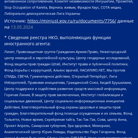
антивоенное сопротивление, Комитет независимости Ингушетии, Прометей,
Stop Occupation of Karelia, Вернись живым, Фридом Хаус, СОТА медиа,
Либерально-демократическая Лига Украины
Источник:
https://minjust.gov.ru/ru/documents/7756/
данные
на
13.05.2024
* Сведения реестра НКО, выполняющих функции
иностранного агента:
Лилит, Правозащитная группа Гражданин.Армия.Право, Нижегородский
центр немецкой и европейской культуры, Центр гендерных исследований,
Фонд защиты прав граждан Штаб, Институт права и публичной политики,
Фонд борьбы с коррупцией, Альянс врачей, НАСИЛИЮ.НЕТ, Мы против
СПИДа, СВЕЧА, Гуманитарное действие, Открытый Петербург, Лига
Избирателей, Правовая инициатива, Гражданский Союз, Хасдей Ерушалаим,
Центр поддержки и содействия развитию средств массовой информации,
Горячая Линия, В защиту прав заключенных, Институт глобализации и
социальных движений, Центр социально-информационных инициатив
Действие, Благотворительный фонд охраны здоровья и защиты прав
граждан, Благотворительный фонд помощи осужденным и их семьям, Фонд
Тольятти, Новое время, Серебряная тайга, Так-Так-Так, Сова, центр Анна,
Проект Апрель, Самарская губерния, Эра здоровья, Мемориал,
Аналитический Центр Юрия Левады, Издательство Парк Гагарина, Фонд
имени Андрея Рылькова, Сфера, Центр СИБАЛЬТ, Уральская правозащитная