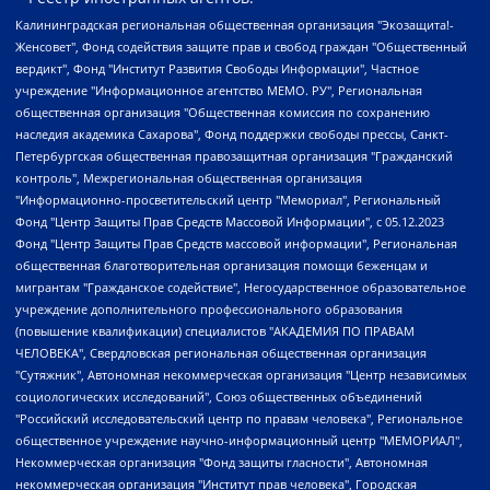
Калининградская региональная общественная организация "Экозащита!-Женсовет", Фонд содействия защите прав и свобод граждан "Общественный вердикт", Фонд "Институт Развития Свободы Информации", Частное учреждение "Информационное агентство МЕМО. РУ", Региональная общественная организация "Общественная комиссия по сохранению наследия академика Сахарова", Фонд поддержки свободы прессы, Санкт-Петербургская общественная правозащитная организация "Гражданский контроль", Межрегиональная общественная организация "Информационно-просветительский центр "Мемориал", Региональный Фонд "Центр Защиты Прав Средств Массовой Информации", с 05.12.2023 Фонд "Центр Защиты Прав Средств массовой информации", Региональная общественная благотворительная организация помощи беженцам и мигрантам "Гражданское содействие", Негосударственное образовательное учреждение дополнительного профессионального образования (повышение квалификации) специалистов "АКАДЕМИЯ ПО ПРАВАМ ЧЕЛОВЕКА", Свердловская региональная общественная организация "Сутяжник", Автономная некоммерческая организация "Центр независимых социологических исследований", Союз общественных объединений "Российский исследовательский центр по правам человека", Региональное общественное учреждение научно-информационный центр "МЕМОРИАЛ", Некоммерческая организация "Фонд защиты гласности", Автономная некоммерческая организация "Институт прав человека", Городская общественная организация "Екатеринбургское общество "МЕМОРИАЛ", Городская общественная организация "Рязанское историко-просветительское и правозащитное общество "Мемориал" (Рязанский Мемориал), Челябинский региональный орган общественной самодеятельности – женское общественное объединение "Женщины Евразии", Челябинский региональный орган общественной самодеятельности "Уральская правозащитная группа", Фонд содействия защите здоровья и социальной справедливости имени Андрея Рылькова, Автономная Некоммерческая Организация "Аналитический Центр Юрия Левады", Автономная некоммерческая организация социальной поддержки населения "Проект Апрель", Региональная общественная организация помощи женщинам и детям, находящимся в кризисной ситуации "Информационно-методический центр "Анна", Фонд содействия развитию массовых коммуникаций и правовому просвещению "Так-так-Так", Фонд содействия устойчивому развитию "Серебряная тайга", Свердловский региональный общественный фонд социальных проектов "Новое время", "Idel.Реалии", Кавказ.Реалии, Крым.Реалии, Телеканал Настоящее Время, Татаро-башкирская служба Радио Свобода (Azatliq Radiosi), Радио Свободная Европа/Радио Свобода (PCE/PC), "Сибирь.Реалии", "Фактограф", Благотворительный фонд помощи осужденным и их семьям, Автономная некоммерческая организация "Институт глобализации и социальных движений", Фонд "В защиту прав заключенных", Частное учреждение "Центр поддержки и содействия развитию средств массовой информации", Пензенский региональный общественный благотворительный фонд "Гражданский союз", "Север.Реалии", Некоммерческая организация Фонд "Правовая инициатива", Общество с ограниченной ответственностью "Радио Свободная Европа/Радио Свобода", Чешское информационное агентство "MEDIUM-ORIENT", Красноярская региональная общественная организация "Мы против СПИДа", Камалягин Денис Николаевич, Маркелов Сергей Евгеньевич, Пономарев Лев Александрович, Савицкая Людмила Алексеевна, Автономная некоммерческая организация "Центр по работе с проблемой насилия "НАСИЛИЮ.НЕТ", Межрегиональный профессиональный союз работников здравоохранения "Альянс врачей", Юридическое лицо, зарегистрированное в Латвийской Республике, SIA "Medusa Project" (регистрационный номер 40103797863, дата регистрации 10.06.2014), Некоммерческая организация "Фонд по борьбе с коррупцией", Автономная некоммерческая организация "Институт права и публичной политики", Баданин Роман Сергеевич, Гликин Максим Александрович, Железнова Мария Михайловна, Лукьянова Юлия Сергеевна, Маетная Елизавета Витальевна, Маняхин Петр Борисович, Чуракова Ольга Владимировна, Ярош Юлия Петровна, Юридическое лицо "The Insider SIA", зарегистрированное в Риге, Латвийская Республика (дата регистрации 26.06.2015), являющееся администратором доменного имени интернет-издания "The Insider SIA", https://theins.ru, Постернак Алексей Евгеньевич, Рубин Михаил Аркадьевич, Анин Роман Александрович, Юридическое лицо Istories fonds, зарегистрированное в Латвийской Республике (регистрационный номер 50008295751, дата регистрации 24.02.2020), Великовский Дмитрий Александрович, Долинина Ирина Николаевна, Мароховская Алеся Алексеевна, Шлейнов Роман Юрьевич, Шмагун Олеся Валентиновна, Общество с ограниченной ответственностью "Альтаир 2021", Общество с ограниченной ответственностью "Вега 2021", Общество с ограниченной ответственностью "Главный редактор 2021", Общество с ограниченной ответственностью "Ромашки монолит", Важенков Артем Валерьевич, Ивановская областная общественная организация "Центр гендерных исследований", Гурман Юрий Альбертович, Медиапроект "ОВД-Инфо", Егоров Владимир Владимирович, Жилинский Владимир Александрович, Общество с ограниченной ответственностью "ЗП", Иванова София Юрьевна, Карезина Инна Павловна, Кильтау Екатерина Викторовна, Петров Алексей Викторович, Пискунов Сергей Евгеньевич, Смирнов Сергей Сергеевич, Тихонов Михаил Сергеевич, Общество с ограниченной ответственностью "ЖУРНАЛИСТ-ИНОСТРАННЫЙ АГЕНТ", Арапова Галина Юрьевна, Вольтская Татьяна Анатольевна, Американская компания "Mason G.E.S. Anonymous Foundation" (США), являющаяся владельцем интернет-издания https://mnews.world/, Компания "Stichting Bellingcat", зарегистрированная в Нидерландах (дата регистрации 11.07.2018), Захаров Андрей Вячеславович, Клепиковская Екатерина Дмитриевна, Общество с ограниченной ответственностью "МЕМО", Перл Роман Александрович, Симонов Евгений Алексеевич, Соловьева Елена Анатольевна, Сотников Даниил Владимирович, Сурначева Елизавета Дмитриевна, Автономная некоммерческая организация по защите прав человека и информированию населения "Якутия – Наше Мнение", Общество с ограниченной ответственностью "Москоу диджитал медиа", с 26.01.2023 Общество с ограниченной ответственностью "Чайка Белые сады", Ветошкина Валерия Валерьевна, Заговора Максим Александрович, Межрегиональное общественное движение "Российская ЛГБТ - сеть", Оленичев Максим Владимирович, Павлов Иван Юрьевич, Скворцова Елена Сергеевна, Общество с ограниченной ответственностью "Как бы инагент", Кочетков Игорь Викторович, Общество с ограниченной ответственностью "Честные выборы", Еланчик Олег Александрович, Общество с ограниченной ответственностью "Нобелевский призыв", Гималова Регина Эмилевна, Григорьев Андрей Валерьевич, Григорьева Алина Александровна, Ассоциация по содействию защите прав призывников, альтернативнослужащих и военнослужащих "Правозащитная группа "Гражданин.Армия.Право", Хисамова Регина Фаритовна, Автономная некоммерческая организация по реализации социально-правовых программ "Лилит", Дальневосточное общественное движение "Маяк", Санкт-Петербургская ЛГБТ-инициативная группа "Выход", Инициативная группа ЛГБТ+ "Реверс", Алексеев Андрей Викторович, Бекбулатова Таисия Львовна, Беляев Иван Михайлович, Владыкина Елена Сергеевна, Гельман Марат Александрович, Никульшина Вероника Юрьевна, Толоконникова Надежда Андреевна, Шендерович Виктор Анатольевич, Общество с ограниченной ответственностью "Данное сообщение", Общество с ограниченной ответственностью Издательский дом "Новая глава", Айнбиндер Александра Александровна, Московский комьюнити-центр для ЛГБТ+инициатив, Благотворительный фонд развития филантропии, Deutsche Welle (Германия, Kurt-Schumacher-Strasse 3, 53113 Bonn), Борзунова Мария Михайловна, Воробьев Виктор Викторович, Голубева Анна Львовна, Константинова Алла Михайловна, Малкова Ирина Владимировна, Мурадов Мурад Абдулгалимович, Осетинская Елизавета Николаевна, Понасенков Евгений Николаевич, Ганапольский Матвей Юрьевич, Киселев Евгений Алексеевич, Борухович Ирина Григорьевна, Дремин Иван Тимофеевич, Дубровский Дмитрий Викторович, Красноярская региональная общественная организация поддержки и развития альтернативных образовательных технологий и межкультурных коммуникаций "ИНТЕРРА", Маяковская Екатерина Алексеевна, Фейгин Марк Захарович, Филимонов Андрей Викторович, Дзугкоева Регина Николаевна, Доброхотов Роман Александрович, Дудь Юрий Александрович, Елкин Сергей Владимирович, Кругликов Кирилл Игоревич, Сабунаева Мария Леонидовна, Семенов Алексей Владимирович, Шаинян Карен Багратович, Шульман Екатерина Михайловна, Асафьев Артур Валерьевич, Вахштайн Виктор Семенович, Венедиктов Алексей Алексеевич, Лушникова Екатерина Евгеньевна, Волков Леонид Михайлович, Невзоров Александр Глебович, Пархоменко Сергей Борисович, Сироткин Ярослав Николаевич, Кара-Мурза Владимир Владимирович, Баранова Наталья Владимировна, Гозман Леонид Яковлевич, Кагарлицкий Борис Юльевич, Климарев Михаил Валерьевич, Милов Владимир Станиславович, Автономная некоммерческая организация Краснодарский центр современного искусства "Типография", Моргенштерн Алишер Тагирович, Соболь Любовь Эдуардовна, Общество с ограниченной ответственностью "ЛИЗА НОРМ", Каспаров Гарри Кимович, Ходорковский Михаил Борисович, Общество с ограниченной ответственностью "Апрельские тезисы", Данилович Ирина Брониславовна, Кашин Олег Владимирович, Петров Николай Владимирович, Пивоваров Алексей Владимирович, Соколов Михаил Владимирович, Цветкова Юлия Владимировна, Чичваркин Евгений Александрович, Комитет против пыток/Команда против пыток, Общество с ограниченной ответственностью "Первый научный", Общество с ограниченной ответственностью "Вертолет и ко", Белоцерковская Вероника Борисовна, Кац Максим Евгеньевич, Лазарева Татьяна Юрьевна, Шаведдинов Руслан Табризович, Яшин Илья Валерьевич, Общество с ограниченной ответственностью "Иноагент ААВ", Алешковский Дмитрий Петрович, Альбац Евгения Марковна, Быков Дмитрий Львович, Галямина Юлия Евгеньевна, Лойко Сергей Леонидович, Мартынов Кирилл Константинович, Медведев Сергей Александрович, Крашенинников Федор Геннадиевич, Гордеева Катерина Вл