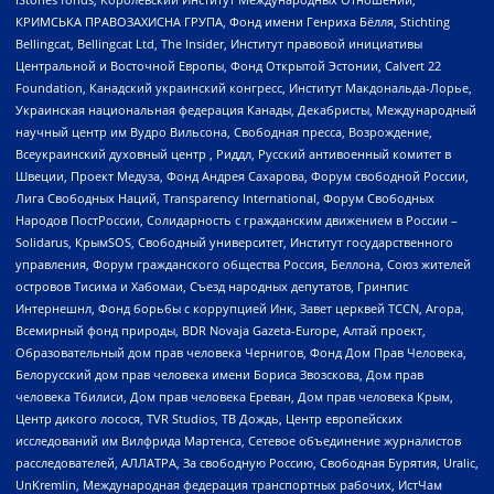
КРИМСЬКА ПРАВОЗАХИСНА ГРУПА, Фонд имени Генриха Бёлля, Stichting
Bellingcat, Bellingcat Ltd, The Insider, Институт правовой инициативы
Центральной и Восточной Европы, Фонд Открытой Эстонии, Calvert 22
Foundation, Канадский украинский конгресс, Институт Макдональда-Лорье,
Украинская национальная федерация Канады, Декабристы, Международный
научный центр им Вудро Вильсона, Свободная пресса, Возрождение,
Всеукраинский духовный центр , Риддл, Русский антивоенный комитет в
Швеции, Проект Медуза, Фонд Андрея Сахарова, Форум свободной России,
Лига Свободных Наций, Transparеncy International, Форум Свободных
Народов ПостРоссии, Солидарность с гражданским движением в России –
Solidarus, КрымSOS, Свободный университет, Институт государственного
управления, Форум гражданского общества Россия, Беллона, Союз жителей
островов Тисима и Хабомаи, Съезд народных депутатов, Гринпис
Интернешнл, Фонд борьбы с коррупцией Инк, Завет церквей TCCN, Агора,
Всемирный фонд природы, BDR Novaja Gazeta-Europe, Алтай проект,
Образовательный дом прав человека Чернигов, Фонд Дом Прав Человека,
Белорусский дом прав человека имени Бориса Звозскова, Дом прав
человека Тбилиси, Дом прав человека Ереван, Дом прав человека Крым,
Центр дикого лосося, TVR Studios, ТВ Дождь, Центр европейских
исследований им Вилфрида Мартенса, Сетевое объединение журналистов
расследователей, АЛЛАТРА, За свободную Россию, Свободная Бурятия, Uralic,
UnKremlin, Международная федерация транспортных рабочих, ИстЧам