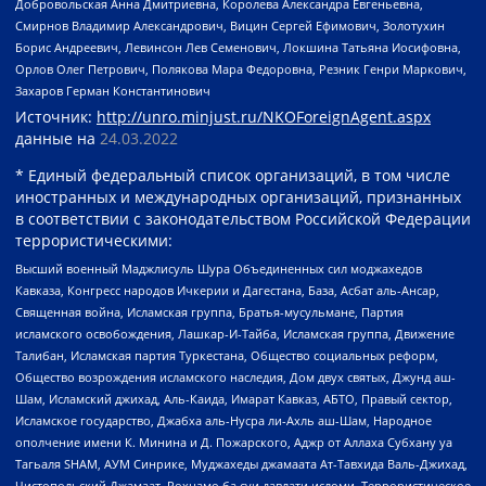
Добровольская Анна Дмитриевна, Королева Александра Евгеньевна,
Смирнов Владимир Александрович, Вицин Сергей Ефимович, Золотухин
Борис Андреевич, Левинсон Лев Семенович, Локшина Татьяна Иосифовна,
Орлов Олег Петрович, Полякова Мара Федоровна, Резник Генри Маркович,
Захаров Герман Константинович
Источник:
http://unro.minjust.ru/NKOForeignAgent.aspx
данные на
24.03.2022
* Единый федеральный список организаций, в том числе
иностранных и международных организаций, признанных
в соответствии с законодательством Российской Федерации
террористическими:
Высший военный Маджлисуль Шура Объединенных сил моджахедов
Кавказа, Конгресс народов Ичкерии и Дагестана, База, Асбат аль-Ансар,
Священная война, Исламская группа, Братья-мусульмане, Партия
исламского освобождения, Лашкар-И-Тайба, Исламская группа, Движение
Талибан, Исламская партия Туркестана, Общество социальных реформ,
Общество возрождения исламского наследия, Дом двух святых, Джунд аш-
Шам, Исламский джихад, Аль-Каида, Имарат Кавказ, АБТО, Правый сектор,
Исламское государство, Джабха аль-Нусра ли-Ахль аш-Шам, Народное
ополчение имени К. Минина и Д. Пожарского, Аджр от Аллаха Субхану уа
Тагьаля SHAM, АУМ Синрике, Муджахеды джамаата Ат-Тавхида Валь-Джихад,
Чистопольский Джамаат, Рохнамо ба суи давлати исломи, Террористическое