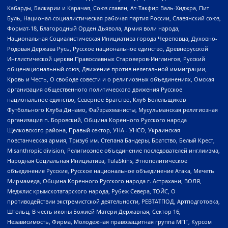
Кабарды, Балкарии и Карачая, Союз славян, Ат-Такфир Валь-Хиджра, Пит
Буль, Национал-социалистическая рабочая партия России, Славянский союз,
Формат-18, Благородный Орден Дьявола, Армия воли народа,
Национальная Социалистическая Инициатива города Череповца, Духовно-
Родовая Держава Русь, Русское национальное единство, Древнерусской
Инглистической церкви Православных Староверов-Инглингов, Русский
общенациональный союз, Движение против нелегальной иммиграции,
Кровь и Честь, О свободе совести и о религиозных объединениях, Омская
организация общественного политического движения Русское
национальное единство, Северное Братство, Клуб Болельщиков
Футбольного Клуба Динамо, Файзрахманисты, Мусульманская религиозная
организация п. Боровский, Община Коренного Русского народа
Щелковского района, Правый сектор, УНА - УНСО, Украинская
повстанческая армия, Тризуб им. Степана Бандеры, Братство, Белый Крест,
Misanthropic division, Религиозное объединение последователей инглиизма,
Народная Социальная Инициатива, TulaSkins, Этнополитическое
объединение Русские, Русское национальное объединение Атака, Мечеть
Мирмамеда, Община Коренного Русского народа г. Астрахани, ВОЛЯ,
Меджлис крымскотатарского народа, Рубеж Севера, ТОЙС, О
противодействии экстремистской деятельности, РЕВТАТПОД, Артподготовка,
Штольц, В честь иконы Божией Матери Державная, Сектор 16,
Независимость, Фирма, Молодежная правозащитная группа МПГ, Курсом