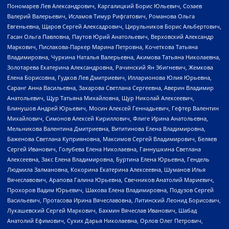
Пономарев Лев Александрович, Каргалицкий Борис Юльевич, Созаев
Валерий Валерьевич, Исламов Тимур Рифгатович, Романова Ольга
Евгеньевна, Щаров Сергей Алексадрович, Цирульников Борис Альбертович,
Гасан Ольга Павловна, Паутов Юрий Анатольевич, Верховский Александр
Маркович, Пислакова-Паркер Марина Петровна, Кочеткова Татьяна
Владимировна, Чуркина Наталья Валерьевна, Акимова Татьяна Николаевна,
Золотарева Екатерина Александровна, Рачинский Ян Збигневич, Жемкова
Елена Борисовна, Гудков Лев Дмитриевич, Илларионова Юлия Юрьевна,
Саранг Анна Васильевна, Захарова Светлана Сергеевна, Аверин Владимир
Анатольевич, Щур Татьяна Михайловна, Щур Николай Алексеевич,
Блинушов Андрей Юрьевич, Мосин Алексей Геннадьевич, Гефтер Валентин
Михайлович, Симонов Алексей Кириллович, Флиге Ирина Анатольевна,
Мельникова Валентина Дмитриевна, Вититинова Елена Владимировна,
Баженова Светлана Куприяновна, Максимов Сергей Владимирович, Беляев
Сергей Иванович, Голубева Елена Николаевна, Ганнушкина Светлана
Алексеевна, Закс Елена Владимировна, Буртина Елена Юрьевна, Гендель
Людмила Залмановна, Кокорина Екатерина Алексеевна, Шуманов Илья
Вячеславович, Арапова Галина Юрьевна, Свечников Анатолий Мариевич,
Прохоров Вадим Юрьевич, Шахова Елена Владимировна, Подузов Сергей
Васильевич, Протасова Ирина Вячеславовна, Литинский Леонид Борисович,
Лукашевский Сергей Маркович, Бахмин Вячеслав Иванович, Шабад
Анатолий Ефимович, Сухих Дарья Николаевна, Орлов Олег Петрович,