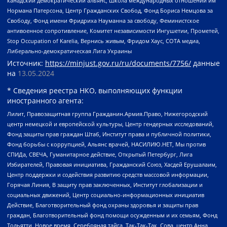
канадский демократический альянс, Школа международных отношений им
Нормана Патерсона, Центр Гражданских Свобод, Фонд Бориса Немцова за
Свободу, Фонд имени Фридриха Науманна за свободу, Феминистское
антивоенное сопротивление, Комитет независимости Ингушетии, Прометей,
Stop Occupation of Karelia, Вернись живым, Фридом Хаус, СОТА медиа,
Либерально-демократическая Лига Украины
Источник:
https://minjust.gov.ru/ru/documents/7756/
данные
на
13.05.2024
* Сведения реестра НКО, выполняющих функции
иностранного агента:
Лилит, Правозащитная группа Гражданин.Армия.Право, Нижегородский
центр немецкой и европейской культуры, Центр гендерных исследований,
Фонд защиты прав граждан Штаб, Институт права и публичной политики,
Фонд борьбы с коррупцией, Альянс врачей, НАСИЛИЮ.НЕТ, Мы против
СПИДа, СВЕЧА, Гуманитарное действие, Открытый Петербург, Лига
Избирателей, Правовая инициатива, Гражданский Союз, Хасдей Ерушалаим,
Центр поддержки и содействия развитию средств массовой информации,
Горячая Линия, В защиту прав заключенных, Институт глобализации и
социальных движений, Центр социально-информационных инициатив
Действие, Благотворительный фонд охраны здоровья и защиты прав
граждан, Благотворительный фонд помощи осужденным и их семьям, Фонд
Тольятти, Новое время, Серебряная тайга, Так-Так-Так, Сова, центр Анна,