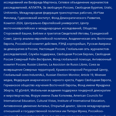
исследований им Вилфрида Мартенса, Сетевое объединение журналистов
расследователей, АЛЛАТРА, За свободную Россию, Свободная Бурятия, Uralic,
UnKremlin, Международная федерация транспортных рабочих, ИстЧам
Финланд, Гудзоновский институт, Фонд Демократического Развития,
Комитет-2024, Центрально-Европейский университет, Центр
восточноевропейских и международных исследований, Общество
Сторожевой башни, Библии и трактатов Свидетелей Иеговы, Гражданский
Совет, Центр анализа европейской политики, Академическая сеть Восточная
Европа, Российский комитет действия, РЭНД корпорейшн, Русская Америка
за демократию в России, Настоящая Россия, Глобальная сеть журналистов-
расследователей, Служба поддержки, Свободная Россия Берлин, Свободная
Россия Северный Рейн-Вестфалия, Фонд глобальной помощи, Антивоенный
комитет России, Russie-Libertes, La Asocicion de Rusos Libres, Союз за
возвращение Северных территорий, Крымскотатарский Ресурсный Центр,
Глобальный союз IndustriALL, Russian Election Monitor, Article 19, Мнение
медиа, Федерация анархического черного креста, Радио Свободная Европа,
Германское общество изучения Восточной Европы, Фонд имени Фридриха
Эберта, XZ gGmbH, Мобильная академия поддержки гендерной демократии
и миротворчества, Форум имени Льва Копелева, American Councils for
International Education, Cultural Vistas, Institute of International Education,
Антивоенное движение Антальи, Открытый диалог, Школа международных
отношений и государственной политики им Питера Мунка, Российско-