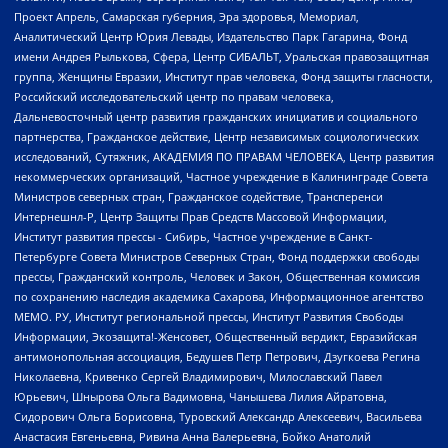
Проект Апрель, Самарская губерния, Эра здоровья, Мемориал,
Аналитический Центр Юрия Левады, Издательство Парк Гагарина, Фонд
имени Андрея Рылькова, Сфера, Центр СИБАЛЬТ, Уральская правозащитная
группа, Женщины Евразии, Институт прав человека, Фонд защиты гласности,
Российский исследовательский центр по правам человека,
Дальневосточный центр развития гражданских инициатив и социального
партнерства, Гражданское действие, Центр независимых социологических
исследований, Сутяжник, АКАДЕМИЯ ПО ПРАВАМ ЧЕЛОВЕКА, Центр развития
некоммерческих организаций, Частное учреждение в Калининграде Совета
Министров северных стран, Гражданское содействие, Трансперенси
Интернешнл-Р, Центр Защиты Прав Средств Массовой Информации,
Институт развития прессы - Сибирь, Частное учреждение в Санкт-
Петербурге Совета Министров Северных Стран, Фонд поддержки свободы
прессы, Гражданский контроль, Человек и Закон, Общественная комиссия
по сохранению наследия академика Сахарова, Информационное агентство
МЕМО. РУ, Институт региональной прессы, Институт Развития Свободы
Информации, Экозащита!-Женсовет, Общественный вердикт, Евразийская
антимонопольная ассоциация, Бедушев Петр Петрович, Дзугкоева Регина
Николаевна, Кривенко Сергей Владимирович, Милославский Павел
Юрьевич, Шнырова Ольга Вадимовна, Чанышева Лилия Айратовна,
Сидорович Ольга Борисовна, Туровский Александр Алексеевич, Васильева
Анастасия Евгеньевна, Ривина Анна Валерьевна, Бойко Анатолий