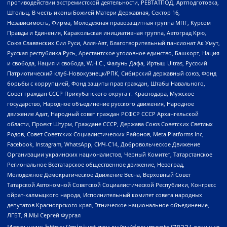
противодействии экстремистской деятельности, РЕВТАТПОД, Артподготовка,
Штольц, В честь иконы Божией Матери Державная, Сектор 16,
Независимость, Фирма, Молодежная правозащитная группа МПГ, Курсом
Правды и Единения, Каракольская инициативная группа, Автоград Крю,
Союз Славянских Сил Руси, Алля-Аят, Благотворительный пансионат Ак Умут,
Русская республика Русь, Арестантское уголовное единство, Башкорт, Нация
и свобода, Нация и свобода, W.H.С., Фалунь Дафа, Иртыш Ultras, Русский
Патриотический клуб-Новокузнецк/РПК, Сибирский державный союз, Фонд
борьбы с коррупцией, Фонд защиты прав граждан, Штабы Навального,
Совет граждан СССР Прикубанского округа г. Краснодара, Мужское
государство, Народное объединение русского движения, Народное
движение Адат, Народный совет граждан РСФСР СССР Архангельской
области, Проект Штурм, Граждане СССР, Держава Союз Советских Светлых
Родов, Совет Советских Социалистических Районов, Meta Platforms Inc,
Facebook, Instagram, WhatsApp, СИЧ-С14, Добровольческое Движение
Организации украинских националистов, Черный Комитет, Татарстанское
Региональное Всетатарское общественное движение, Невоград,
Молодежное Демократическое Движение Весна, Верховный Совет
Татарской Автономной Советской Социалистической Республики, Конгресс
ойрат-калмыцкого народа, Исполнительный комитет совета народных
депутатов Красноярского края, Этническое национальное объединение,
ЛГБТ, Я.МЫ Сергей Фургал