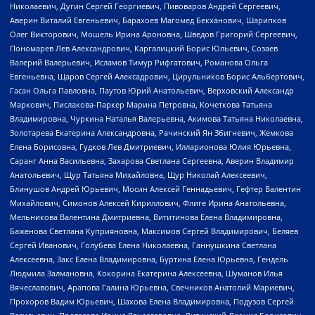
Николаевич, Дугин Сергей Георгиевич, Пивоваров Андрей Сергеевич,
Аверин Виталий Евгеньевич, Барахоев Магомед Бекханович, Шарипков
Олег Викторович, Мошель Ирина Ароновна, Шведов Григорий Сергеевич,
Пономарев Лев Александрович, Каргалицкий Борис Юльевич, Созаев
Валерий Валерьевич, Исламов Тимур Рифгатович, Романова Ольга
Евгеньевна, Щаров Сергей Алексадрович, Цирульников Борис Альбертович,
Гасан Ольга Павловна, Паутов Юрий Анатольевич, Верховский Александр
Маркович, Пислакова-Паркер Марина Петровна, Кочеткова Татьяна
Владимировна, Чуркина Наталья Валерьевна, Акимова Татьяна Николаевна,
Золотарева Екатерина Александровна, Рачинский Ян Збигневич, Жемкова
Елена Борисовна, Гудков Лев Дмитриевич, Илларионова Юлия Юрьевна,
Саранг Анна Васильевна, Захарова Светлана Сергеевна, Аверин Владимир
Анатольевич, Щур Татьяна Михайловна, Щур Николай Алексеевич,
Блинушов Андрей Юрьевич, Мосин Алексей Геннадьевич, Гефтер Валентин
Михайлович, Симонов Алексей Кириллович, Флиге Ирина Анатольевна,
Мельникова Валентина Дмитриевна, Вититинова Елена Владимировна,
Баженова Светлана Куприяновна, Максимов Сергей Владимирович, Беляев
Сергей Иванович, Голубева Елена Николаевна, Ганнушкина Светлана
Алексеевна, Закс Елена Владимировна, Буртина Елена Юрьевна, Гендель
Людмила Залмановна, Кокорина Екатерина Алексеевна, Шуманов Илья
Вячеславович, Арапова Галина Юрьевна, Свечников Анатолий Мариевич,
Прохоров Вадим Юрьевич, Шахова Елена Владимировна, Подузов Сергей