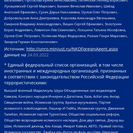
Васильевич, Протасова Ирина Вячеславовна, Литинский Леонид Борисович,
Лукашевский Сергей Маркович, Бахмин Вячеслав Иванович, Шабад
Анатолий Ефимович, Сухих Дарья Николаевна, Орлов Олег Петрович,
Добровольская Анна Дмитриевна, Королева Александра Евгеньевна,
Смирнов Владимир Александрович, Вицин Сергей Ефимович, Золотухин
Борис Андреевич, Левинсон Лев Семенович, Локшина Татьяна Иосифовна,
Орлов Олег Петрович, Полякова Мара Федоровна, Резник Генри Маркович,
Захаров Герман Константинович
Источник:
http://unro.minjust.ru/NKOForeignAgent.aspx
данные на
24.03.2022
* Единый федеральный список организаций, в том числе
иностранных и международных организаций, признанных
в соответствии с законодательством Российской Федерации
террористическими:
Высший военный Маджлисуль Шура Объединенных сил моджахедов
Кавказа, Конгресс народов Ичкерии и Дагестана, База, Асбат аль-Ансар,
Священная война, Исламская группа, Братья-мусульмане, Партия
исламского освобождения, Лашкар-И-Тайба, Исламская группа, Движение
Талибан, Исламская партия Туркестана, Общество социальных реформ,
Общество возрождения исламского наследия, Дом двух святых, Джунд аш-
Шам, Исламский джихад, Аль-Каида, Имарат Кавказ, АБТО, Правый сектор,
Исламское государство, Джабха аль-Нусра ли-Ахль аш-Шам, Народное