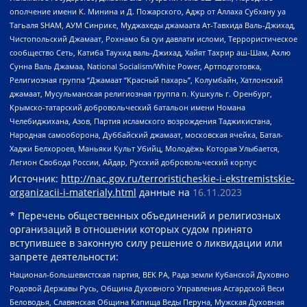
ополчение имени К. Минина и Д. Пожарского, Аджр от Аллаха Субхану уа
Тагьаля SHAM, АУМ Синрике, Муджахеды джамаата Ат-Тавхида Валь-Джихад,
Чистопольский Джамаат, Рохнамо ба суи давлати исломи, Террористическое
сообщество Сеть, Катиба Таухид валь-Джихад, Хайят Тахрир аш-Шам, Ахлю
Сунна Валь Джамаа, National Socialism/White Power, Артподготовка,
Религиозная группа “Джамаат “Красный пахарь”, Колумбайн, Хатлонский
джамаат, Мусульманская религиозная группа п. Кушкуль г. Оренбург,
Крымско-татарский добровольческий батальон имени Номана
Челебиджихана, Азов, Партия исламского возрождения Таджикистана,
Народная самооборона, Дуббайский джамаат, московская ячейка, Батал-
Хаджи Белхороев, Маньяки Культ Убийц, Молодёжь Которая Улыбается,
Легион Свобода России, Айдар, Русский добровольческий корпус
Источник:
http://nac.gov.ru/terroristicheskie-i-ekstremistskie-
organizacii-i-materialy.html
данные на
16.11.2023
* Перечень общественных объединений и религиозных
организаций в отношении которых судом принято
вступившее в законную силу решение о ликвидации или
запрете деятельности:
Национал-большевистская партия, ВЕК РА, Рада земли Кубанской Духовно
Родовой Державы Русь, Община Духовного Управления Асгардской Веси
Беловодья, Славянская Община Капища Веды Перуна, Мужская Духовная