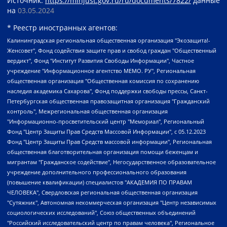
Источник:
https://minjust.gov.ru/ru/documents/7822/
данные
на
03.05.2024
* Реестр иностранных агентов:
Калининградская региональная общественная организация "Экозащита!-Женсовет", Фонд содействия защите прав и свобод граждан "Общественный вердикт", Фонд "Институт Развития Свободы Информации", Частное учреждение "Информационное агентство МЕМО. РУ", Региональная общественная организация "Общественная комиссия по сохранению наследия академика Сахарова", Фонд поддержки свободы прессы, Санкт-Петербургская общественная правозащитная организация "Гражданский контроль", Межрегиональная общественная организация "Информационно-просветительский центр "Мемориал", Региональный Фонд "Центр Защиты Прав Средств Массовой Информации", с 05.12.2023 Фонд "Центр Защиты Прав Средств массовой информации", Региональная общественная благотворительная организация помощи беженцам и мигрантам "Гражданское содействие", Негосударственное образовательное учреждение дополнительного профессионального образования (повышение квалификации) специалистов "АКАДЕМИЯ ПО ПРАВАМ ЧЕЛОВЕКА", Свердловская региональная общественная организация "Сутяжник", Автономная некоммерческая организация "Центр независимых социологических исследований", Союз общественных объединений "Российский исследовательский центр по правам человека", Региональное общественное учреждение научно-информационный центр "МЕМОРИАЛ", Некоммерческая организация "Фонд защиты гласности", Автономная некоммерческая организация "Институт прав человека", Городская общественная организация "Екатеринбургское общество "МЕМОРИАЛ", Городская общественная организация "Рязанское историко-просветительское и правозащитное общество "Мемориал" (Рязанский Мемориал), Челябинский региональный орган общественной самодеятельности – женское общественное объединение "Женщины Евразии", Челябинский региональный орган общественной самодеятельности "Уральская правозащитная группа", Фонд содействия защите здоровья и социальной справедливости имени Андрея Рылькова, Автономная Некоммерческая Организация "Аналитический Центр Юрия Левады", Автономная некоммерческая организация социальной поддержки населения "Проект Апрель", Региональная общественная организация помощи женщинам и детям, находящимся в кризисной ситуации "Информационно-методический центр "Анна", Фонд содействия развитию массовых коммуникаций и правовому просвещению "Так-так-Так", Фонд содействия устойчивому развитию "Серебряная тайга", Свердловский региональный общественный фонд социальных проектов "Новое время", "Idel.Реалии", Кавказ.Реалии, Крым.Реалии, Телеканал Настоящее Время, Татаро-башкирская служба Радио Свобода (Azatliq Radiosi), Радио Свободная Европа/Радио Свобода (PCE/PC), "Сибирь.Реалии", "Фактограф", Благотворительный фонд помощи осужденным и их семьям, Автономная некоммерческая организация "Институт глобализации и социальных движений", Фонд "В защиту прав заключенных", Частное учреждение "Центр поддержки и содействия развитию средств массовой информации", Пензенский региональный общественный благотворительный фонд "Гражданский союз", "Север.Реалии", Некоммерческая организация Фонд "Правовая инициатива", Общество с ограниченной ответственностью "Радио Свободная Европа/Радио Свобода", Чешское информационное агентство "MEDIUM-ORIENT", Красноярская региональная общественная организация "Мы против СПИДа", Камалягин Денис Николаевич, Маркелов Сергей Евгеньевич, Пономарев Лев Александрович, Савицкая Людмила Алексеевна, Автономная некоммерческая организация "Центр по работе с проблемой насилия "НАСИЛИЮ.НЕТ", Межрегиональный профессиональный союз работников здравоохранения "Альянс врачей", Юридическое лицо, зарегистрированное в Латвийской Республике, SIA "Medusa Project" (регистрационный номер 40103797863, дата регистрации 10.06.2014), Некоммерческая организация "Фонд по борьбе с коррупцией", Автономная некоммерческая организация "Институт права и публичной политики", Баданин Роман Сергеевич, Гликин Максим Александрович, Железнова Мария Михайловна, Лукьянова Юлия Сергеевна, Маетная Елизавета Витальевна, Маняхин Петр Борисович, Чуракова Ольга Владимировна, Ярош Юлия Петровна, Юридическое лицо "The Insider SIA", зарегистрированное в Риге, Латвийская Республика (дата регистрации 26.06.2015), являющееся администратором доменного имени интернет-издания "The Insider SIA", https://theins.ru, Постернак Алексей Евгеньевич, Рубин Михаил Аркадьевич, Анин Роман Александрович, Юридическое лицо Istories fonds, зарегистрированное в Латвийской Республике (регистрационный номер 50008295751, дата регистрации 24.02.2020), Великовский Дмитрий Александрович, Долинина Ирина Николаевна, Мароховская Алеся Алексеевна, Шлейнов Роман Юрьевич, Шмагун Олеся Валентиновна, Общество с ограниченной ответственностью "Альтаир 2021", Общество с ограниченной ответственностью "Вега 2021", Общество с ограниченной ответственностью "Главный редактор 2021", Общество с ограниченной ответственностью "Ромашки монолит", Важенков Артем Валерьевич, Ивановская областная общественная организация "Центр гендерных исследований", Гурман Юрий Альбертович, Медиапроект "ОВД-Инфо", Егоров Владимир Владимирович, Жилинский Владимир Александрович, Общество с ограниченной ответственностью "ЗП", Иванова София Юрьевна, Карезина Инна Павловна, Кильтау Екатерина Викторовна, Петров Алексей Викторович, Пискунов Сергей Евгеньевич, Смирнов Сергей Сергеевич, Тихонов Михаил Сергеевич, Общество с ограниченной ответственностью "ЖУРНАЛИСТ-ИНОСТРАННЫЙ АГЕНТ", Арапова Галина Юрьевна, Вольтская Татьяна Анатольевна, Американская компания "Mason G.E.S. Anonymous Foundation" (США), являющаяся владельцем интернет-издания https://mnews.world/, Компания "Stichting Bellingcat", зарегистрированная в Нидерландах (дата регистрации 11.07.2018), Захаров Андрей Вячеславович, Клепиковская Екатерина Дмитриевна, Общество с ограниченной ответственностью "МЕМО", Перл Роман Александрович, Симонов Евгений Алексеевич, Соловьева Елена Анатольевна, Сотников Даниил Владимирович, Сурначева Елизавета Дмитриевна, Автономная некоммерческая организация по защите прав человека и информированию населения "Якутия – Наше Мнение", Общество с ограниченной ответственностью "Москоу диджитал медиа", с 26.01.2023 Общество с ограниченной ответственностью "Чайка Белые сады", Ветошкина Валерия Валерьевна, Заговора Максим Александрович, Межрегиональное общественное движение "Российская ЛГБТ - сеть", Оленичев Максим Владимирович, Павлов Иван Юрьевич, Скворцова Елена Сергеевна, Общество с ограниченной ответственностью "Как бы инагент", Кочетков Игорь Викторович, Общество с ограниченной ответственностью "Честные выборы", Еланчик Олег Александрович, Общество с ограниченной ответственностью "Нобелевский призыв", Гималова Регина Эмилевна, Григорьев Андрей Валерьевич, Григорьева Алина Александровна, Ассоциация по содействию защите прав призывников, альтернативнослужащих и военнослужащих "Правозащитная группа "Гражданин.Армия.Право", Хисамова Регина Фаритовна, Автономная некоммерческая организация по реализации социально-правовых программ "Лилит", Дальневосточное общественное движение "Маяк", Санкт-Петербургская ЛГБТ-инициативная группа "Выход", Инициативная группа ЛГБТ+ "Реверс", Алексеев Андрей Викторович, Бекбулатова Таисия Львовна, Беляев Иван Михайлович, Владыкина Елена Сергеевна, Гельман Марат Александрович, Никульшина Вероника Юрьевна, Толоконникова Надежда Андреевна, Шендерович Виктор Анатольевич, Общество с ограниченной ответственностью "Данное сообщение", Общество с ограниченной ответственностью Издательский дом "Новая глава", Айнбиндер Александра Александровна, Московский комьюнити-центр для ЛГБТ+инициатив, Благотворительный фонд развития филантропии, Deutsche Welle (Германия, Kurt-Schumacher-Strasse 3, 53113 Bonn), Борзунова Мария Михайловна, Воробьев Виктор Викторович, Голубева Анна Львовна, Константинова Алла Михайловна, Малкова Ирина Владимировна, Мурадов Мурад Абдулгалимович, Осетинская Елизавета Николаевна, Понасенков Евгений Николаевич, Ганапольский Матвей Юрьевич, Киселев Евгений Алексеевич, Борухович Ирина Григорьевна, Дремин Иван Тимофеевич, Дубровский Дмитрий Викторович, Красноярская региональная общественная организация поддержки и развития альтернативных образовательных технологий и межкультурных коммуникаций "ИНТЕРРА", Маяковская Екатерина Алексеевна, Фейгин Марк Захарович, Филимонов Андрей Викторович, Дзугкоева Регина Николаевна, Доброхотов Роман Александрович, Дудь Юрий Александрович, Елкин Сергей Владимирович, Кругликов Кирилл Игоревич, Сабунаева Мария Леонидовна, Семенов Алексей Владимирович, Шаинян Карен Багратович, Шульман Екатерина Михайловна, Асафьев Артур Валерьевич, Вахштайн Виктор Семенович, Венедиктов Алексей Алексеевич, Лушникова Екатерина Евгеньевна, Волков Леонид Михайлович, Невзоров Александр Глебович, Пархоменко Сергей Борисович, Сироткин Ярослав Николаевич, Кара-Мурза Владимир Владимирович, Баранова Наталья Владимировна, Гозман Леонид Яковлевич, Кагарлицкий Борис Юльевич, Климарев Михаил Валерьевич, Милов Владимир Станиславович, Автономная некоммерческая организация Краснодарский центр современного искусства "Типография", Моргенштерн Алишер Тагирович, Соболь Любовь Эдуардовна, Общество с ограниченной ответственностью "ЛИЗА НОРМ", Каспаров Гарри Кимович, Ходорковский Михаил Борисович, Общество с ограниченной ответственностью "Апрельские тезисы", Данилович Ирина Брониславовна, Кашин Олег Владимирович, Петров Николай Владимирович, Пивоваров Алексей Владимирович, Соколов Михаил Владимирович, Цветкова Юлия Владимировна, Чичваркин Евгений Александрович, Комитет против пыток/Команда против пыток, Общество с ограниченной ответственностью "Первый научный", Общество с ограниченной ответственностью "Вертолет и ко", Белоцерковская Вероника Борисовна, Кац Максим Евгеньевич, Лазарева Татьяна Юрьевна, Шаведдинов Руслан Табризович, Яшин Илья Валерьевич, Общество с ограниченной ответственностью "Иноагент ААВ", Алешковский Дмитрий Петрович, Альбац Евгения Марковна, Быков Дмитрий Львович, Галямина Юлия Евгеньевна, Лойко Сергей Леонидович, Мартынов Кирилл Константинович, Медведев Сергей Александрович, Крашенинников Федор Геннадиевич, Гордеева Катерина Вл