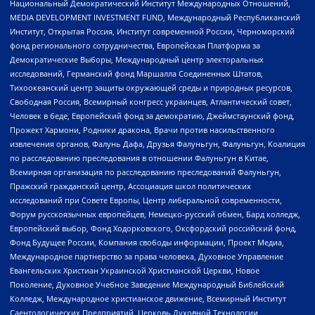
Национальный Демократический Институт Международных Отношений,
MEDIA DEVELOPMENT INVESTMENT FUND, Международный Республиканский
Институт, Открытая Россия, Институт современной России, Черноморский
фонд регионального сотрудничества, Европейская Платформа за
Демократические Выборы, Международный центр электоральных
исследований, Германский фонд Маршалла Соединенных Штатов,
Тихоокеанский центр защиты окружающей среды и природных ресурсов,
Свободная Россия, Всемирный конгресс украинцев, Атлантический совет,
Человек в беде, Европейский фонд за демократию, Джеймстаунский фонд,
Прожект Хармони, Родники дракона, Врачи против насильственного
извлечения органов, Фалунь Дафа, Друзья Фалуньгун, Фалуньгун, Коалиция
по расследованию преследования в отношении Фалуньгун в Китае,
Всемирная организация по расследованию преследований Фалуньгун,
Пражский гражданский центр, Ассоциация школ политических
исследований при Совете Европы, Центр либеральной современности,
Форум русскоязычных европейцев, Немецко-русский обмен, Бард колледж,
Европейский выбор, Фонд Ходорковского, Оксфордский российский фонд,
Фонд Будущее России, Компания свободы информации, Проект Медиа,
Международное партнерство за права человека, Духовное Управление
Евангельских Христиан Украинской Христианской Церкви, Новое
Поколение, Духовное Учебное Заведение Международный Библейский
Колледж, Международное христианское движение, Всемирный Институт
Саентологических Предприятий, Церковь Духовной Технологии,