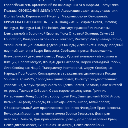
Европейская сеть организаций по наблюдению за выборами, Республика
Польша, СВОБОДНЫЙ ИДЕЛЬ-УРАЛ, Ассоциация развития журналистики,
IStories fonds, Королевский Институт Международных Отношений,
КРИМСЬКА ПРАВОЗАХИСНА ГРУПА, Фонд имени Генриха Бёлля, Stichting
Bellingcat, Bellingcat Ltd, The Insider, Институт правовой инициативы
Центральной и Восточной Европы, Фонд Открытой Эстонии, Calvert 22
Foundation, Канадский украинский конгресс, Институт Макдональда-Лорье,
Украинская национальная федерация Канады, Декабристы, Международный
научный центр им Вудро Вильсона, Свободная пресса, Возрождение,
Всеукраинский духовный центр , Риддл, Русский антивоенный комитет в
Швеции, Проект Медуза, Фонд Андрея Сахарова, Форум свободной России,
Лига Свободных Наций, Transparеncy International, Форум Свободных
Народов ПостРоссии, Солидарность с гражданским движением в России –
Solidarus, КрымSOS, Свободный университет, Институт государственного
управления, Форум гражданского общества Россия, Беллона, Союз жителей
островов Тисима и Хабомаи, Съезд народных депутатов, Гринпис
Интернешнл, Фонд борьбы с коррупцией Инк, Завет церквей TCCN, Агора,
Всемирный фонд природы, BDR Novaja Gazeta-Europe, Алтай проект,
Образовательный дом прав человека Чернигов, Фонд Дом Прав Человека,
Белорусский дом прав человека имени Бориса Звозскова, Дом прав
человека Тбилиси, Дом прав человека Ереван, Дом прав человека Крым,
Центр дикого лосося, TVR Studios, ТВ Дождь, Центр европейских