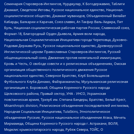
Семинария Староверов-Инглингов, Нурджулар, К Богодержавию, Таблиги
Джамаат, Свидетели Иеговы, Русское национальное единство, Национал-
социалистическое общество, Джамаат мувахидов, Объединенный Вилайат
Кабарды, Балкарии и Карачая, Союз славян, Ат-Такфир Валь-Хиджра, Пит
Буль, Национал-социалистическая рабочая партия России, Славянский союз,
Формат-18, Благородный Орден Дьявола, Армия воли народа,
Национальная Социалистическая Инициатива города Череповца, Духовно-
Родовая Держава Русь, Русское национальное единство, Древнерусской
Инглистической церкви Православных Староверов-Инглингов, Русский
общенациональный союз, Движение против нелегальной иммиграции,
Кровь и Честь, О свободе совести и о религиозных объединениях, Омская
организация общественного политического движения Русское
национальное единство, Северное Братство, Клуб Болельщиков
Футбольного Клуба Динамо, Файзрахманисты, Мусульманская религиозная
организация п. Боровский, Община Коренного Русского народа
Щелковского района, Правый сектор, УНА - УНСО, Украинская
повстанческая армия, Тризуб им. Степана Бандеры, Братство, Белый Крест,
Misanthropic division, Религиозное объединение последователей инглиизма,
Народная Социальная Инициатива, TulaSkins, Этнополитическое
объединение Русские, Русское национальное объединение Атака, Мечеть
Мирмамеда, Община Коренного Русского народа г. Астрахани, ВОЛЯ,
Меджлис крымскотатарского народа, Рубеж Севера, ТОЙС, О