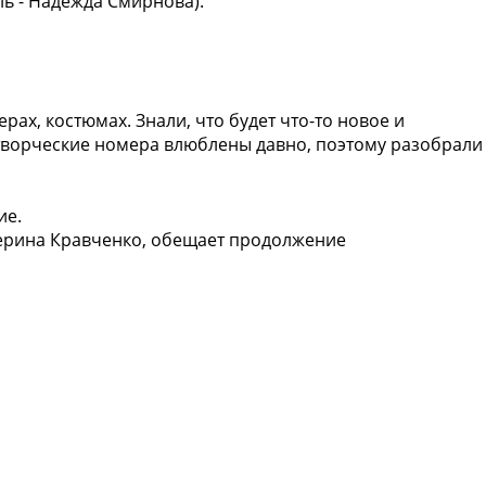
ль - Надежда Смирнова).
ах, костюмах. Знали, что будет что-то новое и
в творческие номера влюблены давно, поэтому разобрали
ие.
атерина Кравченко, обещает продолжение