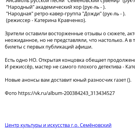
️ Ансамбль русской песни "Семеновский сувенир" (рук-
️ "Народный" академический хор (рук-ль - ).
️ "Народная" ретро-кавер-группа "Дожди" (рук-ль - ).
️ (режиссер - Катерина Кравченко).
Зрители оставили восторженные отзывы о сюжете, актер
неожиданное, но не представляли, что настолько. А 
билеты с первых публикаций афиши.
Есть одно НО. Открытая концовка обещает продолжен
И режиссёр, мастер не самого плохого детектива - К
Новые анонсы вам доставит юный разносчик газет ().
Фото https://vk.ru/album-200384243_313434527
Центр культуры и искусства г.о. Семёновский