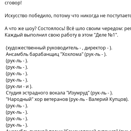
сговор!
Искусство победило, потому что никогда не поступае
А что же шоу? Состоялось! Всё шло своим чередом: р
Каждый выполнил свою работу в этом "Деле №1".
️ (художественный руководитель - , директор - ).
️ Ансамбль барабанщиц "Хохлома" (рук-ль - ).
️ (рук-ль - ).
️ (рук-ль - ).
️ (рук-ль - ).
️ (рук-ль - ).
️ (рук-ли - и ).
️ Студия эстрадного вокала "Изумруд" (рук-ль - ).
️ "Народный" хор ветеранов (рук-ль - Валерий Купцов).
️ (рук-ль - ).
️ (рук-ль - ).
️ (рук-ль - ).
️ (рук-ль - ).