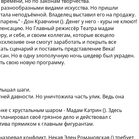
 времени, но по законам творчества.
в разнообразными видами искусства. Но пришли
тала неподъёмной. Владелец выставил его на продажу.
рень" - Дон Кравчини (). Денег у него - куры не клюют!
пенсацию. Но Главный режиссёр Театра мадам
еру, и себе, и своим коллегам, которые всецело
склюзиве они смогут заработать и покрыть все
исать сценарий и поставить представление Века!
сан. Но в одну злополучную ночь шедевр был украден.
ить свою новую программу.
слышал шаги.
ней давности. Но уничтожила часть улик. Ведь она
чке с хрустальным шаром - Мадам Катрин (). Здесь
планировал своё грязное дело и действовал с
ктива прямиком к главным фигурантам.
назревал конфликт. Некая Элен Романовская () требует