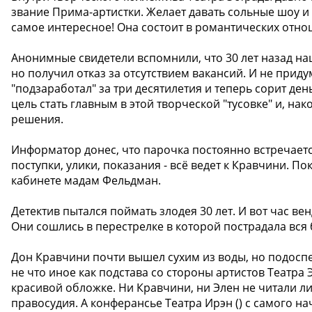
звание Прима-артистки. Желает давать сольные шоу и
самое интересное! Она состоит в романтических отн
Анонимные свидетели вспомнили, что 30 лет назад наш
но получил отказ за отсутствием вакансий. И не приду
"подзаработал" за три десятилетия и теперь сорит де
цель стать главным в этой творческой "тусовке" и, н
решения.
Информатор донес, что парочка постоянно встречаетс
поступки, улики, показания - всё ведет к Кравчини. П
кабинете мадам Фельдман.
Детектив пытался поймать злодея 30 лет. И вот час ве
Они сошлись в перестрелке в которой пострадала вся
Дон Кравчини почти вышел сухим из воды, но подосп
не что иное как подстава со стороны артистов Театра
красивой обложке. Ни Кравчини, ни Элен не читали л
правосудия. А конферансье Театра Ирэн () с самого на