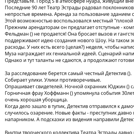
Представьте. Город S в атмосфере нуара, живущий вне
Последние 90 лет Театр Эстрады радовал поклоннико
непростые времена. Аренда за пользование зданием с
Этой возможностью воспользовался местный "плохой па
Прежним арендаторам он предлагает отступные - ком
Фельдман () не продается! Она бросает вызов и гангст
поддерживают идею создания нового Шоу. На таком эк
расходы. У них есть всего (целая?) неделя, чтобы нап
Муза награждает их гениальной идеей. Сценарий напи
Однако и тут таланты не сдаются, а продолжают готов
За расследование берется самый честный Детектив ().
Собирает улики. Улики противоречивые.
Опрашивает свидетелей. Ночной охранник Юджин () 
Горничная фрау Хоффманн () упомянула события 30лет
очень хорошая уборщица.
Когда дело зашло в тупик, Детектив отправился к дамо
случилось озарение. Новые факты - преступник давно 
напарником. А подсказки из видения направили Дете
Внутри творческого коллектива Театра Эстрады давно 