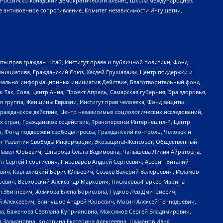
, Российско-канадский демократический альянс, Школа международных
е антивоенное сопротивление, Комитет независимости Ингушетии,
ты прав граждан Штаб, Институт права и публичной политики, Фонд
инициатива, Гражданский Союз, Хасдей Ерушалаим, Центр поддержки и
социально-информационных инициатив Действие, Благотворительный фонд
Так, Сова, центр Анна, Проект Апрель, Самарская губерния, Эра здоровья,
я группа, Женщины Евразии, Институт прав человека, Фонд защиты
Гражданское действие, Центр независимых социологических исследований,
стран, Гражданское содействие, Трансперенси Интернешнл-Р, Центр
н, Фонд поддержки свободы прессы, Гражданский контроль, Человек и
тут Развития Свободы Информации, Экозащита!-Женсовет, Общественный
й Павел Юрьевич, Шнырова Ольга Вадимовна, Чанышева Лилия Айратовна,
ин Сергей Георгиевич, Пивоваров Андрей Сергеевич, Аверин Виталий
вич, Каргалицкий Борис Юльевич, Созаев Валерий Валерьевич, Исламов
льевич, Верховский Александр Маркович, Пислакова-Паркер Марина
н Збигневич, Жемкова Елена Борисовна, Гудков Лев Дмитриевич,
й Алексеевич, Блинушов Андрей Юрьевич, Мосин Алексей Геннадьевич,
а, Баженова Светлана Куприяновна, Максимов Сергей Владимирович,
а Залмановна, Кокорина Екатерина Алексеевна, Шуманов Илья