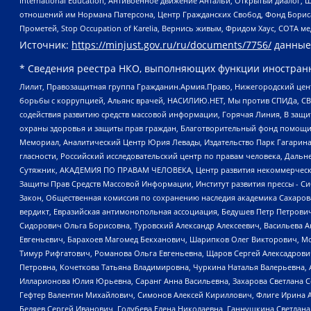
International Education, Антивоенное движение Антальи, Открытый диало
отношений им Нормана Патерсона, Центр Гражданских Свобод, Фонд Бориса
Прометей, Stop Occupation of Karelia, Вернись живым, Фридом Хаус, СОТА 
Источник:
https://minjust.gov.ru/ru/documents/7756/
данные
* Сведения реестра НКО, выполняющих функции иностранн
Лилит, Правозащитная группа Гражданин.Армия.Право, Нижегородский цент
борьбы с коррупцией, Альянс врачей, НАСИЛИЮ.НЕТ, Мы против СПИДа, СВЕ
содействия развитию средств массовой информации, Горячая Линия, В защ
охраны здоровья и защиты прав граждан, Благотворительный фонд помощи ос
Мемориал, Аналитический Центр Юрия Левады, Издательство Парк Гагарина
гласности, Российский исследовательский центр по правам человека, Даль
Сутяжник, АКАДЕМИЯ ПО ПРАВАМ ЧЕЛОВЕКА, Центр развития некоммерческих
Защиты Прав Средств Массовой Информации, Институт развития прессы - Си
Закон, Общественная комиссия по сохранению наследия академика Сахаров
вердикт, Евразийская антимонопольная ассоциация, Бедушев Петр Петрови
Сидорович Ольга Борисовна, Туровский Александр Алексеевич, Васильева А
Евгеньевич, Барахоев Магомед Бекханович, Шарипков Олег Викторович, М
Тимур Рифгатович, Романова Ольга Евгеньевна, Щаров Сергей Алексадрови
Петровна, Кочеткова Татьяна Владимировна, Чуркина Наталья Валерьевна, 
Илларионова Юлия Юрьевна, Саранг Анна Васильевна, Захарова Светлана 
Гефтер Валентин Михайлович, Симонов Алексей Кириллович, Флиге Ирина 
Беляев Сергей Иванович, Голубева Елена Николаевна, Ганнушкина Светлана