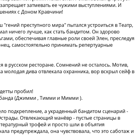
 запрещает затмевать ее чужими выступлениями. И
ошениях с Доном Кравчини!
 "гений преступного мира" пытался устроиться в Театр,
мал ничего лучше, как стать бандитом. Он здорово
ньгами, обеспечивая главные роли своей Элен, преследуя
аконец, самостоятельно принимать репертуарные
я в русском ресторане. Сомнений не осталось. Мотив,
ока молодая дива отвлекала охранника, вор вскрыл сейф в
ндетты пробил!
 банда (Джимми , Тимми и Мимми ).
ело подкрепление, а украденный бандитом сценарий -
 Эстрады. Отвлекающий манёвр - пустые страницы в
итературный трофей и просто шли в объятия
чала предупреждала, она чувствовала, что это саботаж и