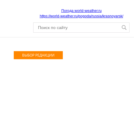
Погода world-weather.ru
https://world-weather.ru/pogoda/russia/krasnoyarsk/
ВЫБОР РЕДАКЦИИ