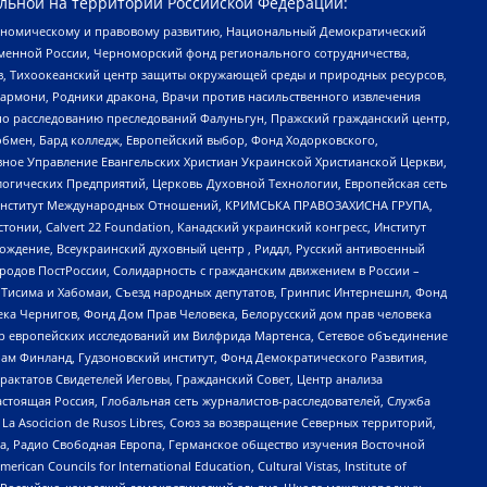
льной на территории Российской Федерации:
кономическому и правовому развитию, Национальный Демократический
менной России, Черноморский фонд регионального сотрудничества,
, Тихоокеанский центр защиты окружающей среды и природных ресурсов,
 Хармони, Родники дракона, Врачи против насильственного извлечения
по расследованию преследований Фалуньгун, Пражский гражданский центр,
бмен, Бард колледж, Европейский выбор, Фонд Ходорковского,
ное Управление Евангельских Христиан Украинской Христианской Церкви,
огических Предприятий, Церковь Духовной Технологии, Европейская сеть
ий Институт Международных Отношений, КРИМСЬКА ПРАВОЗАХИСНА ГРУПА,
стонии, Calvert 22 Foundation, Канадский украинский конгресс, Институт
ждение, Всеукраинский духовный центр , Риддл, Русский антивоенный
ародов ПостРоссии, Солидарность с гражданским движением в России –
в Тисима и Хабомаи, Съезд народных депутатов, Гринпис Интернешнл, Фонд
ека Чернигов, Фонд Дом Прав Человека, Белорусский дом прав человека
нтр европейских исследований им Вилфрида Мартенса, Сетевое объединение
Чам Финланд, Гудзоновский институт, Фонд Демократического Развития,
актатов Свидетелей Иеговы, Гражданский Совет, Центр анализа
астоящая Россия, Глобальная сеть журналистов-расследователей, Служба
a Asocicion de Rusos Libres, Союз за возвращение Северных территорий,
еста, Радио Свободная Европа, Германское общество изучения Восточной
ouncils for International Education, Cultural Vistas, Institute of