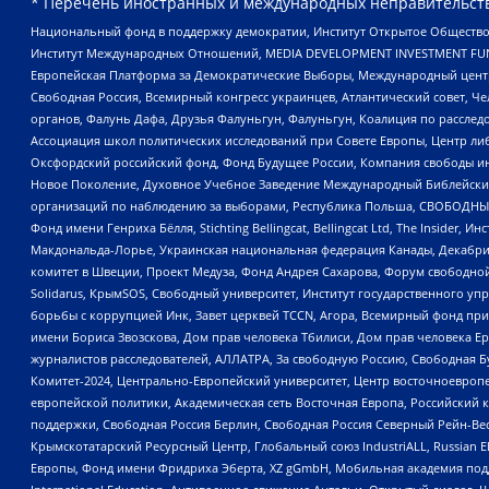
* Перечень иностранных и международных неправительств
Национальный фонд в поддержку демократии, Институт Открытое Общество
Институт Международных Отношений, MEDIA DEVELOPMENT INVESTMENT FUND,
Европейская Платформа за Демократические Выборы, Международный цент
Свободная Россия, Всемирный конгресс украинцев, Атлантический совет, Ч
органов, Фалунь Дафа, Друзья Фалуньгун, Фалуньгун, Коалиция по рассле
Ассоциация школ политических исследований при Совете Европы, Центр ли
Оксфордский российский фонд, Фонд Будущее России, Компания свободы ин
Новое Поколение, Духовное Учебное Заведение Международный Библейский
организаций по наблюдению за выборами, Республика Польша, СВОБОДНЫЙ
Фонд имени Генриха Бёлля, Stichting Bellingcat, Bellingcat Ltd, The Inside
Макдональда-Лорье, Украинская национальная федерация Канады, Декабрис
комитет в Швеции, Проект Медуза, Фонд Андрея Сахарова, Форум свободной 
Solidarus, КрымSOS, Свободный университет, Институт государственного у
борьбы с коррупцией Инк, Завет церквей TCCN, Агора, Всемирный фонд при
имени Бориса Звозскова, Дом прав человека Тбилиси, Дом прав человека Ер
журналистов расследователей, АЛЛАТРА, За свободную Россию, Свободная Б
Комитет-2024, Центрально-Европейский университет, Центр восточноевроп
европейской политики, Академическая сеть Восточная Европа, Российский к
поддержки, Свободная Россия Берлин, Свободная Россия Северный Рейн-Вест
Крымскотатарский Ресурсный Центр, Глобальный союз IndustriALL, Russian E
Европы, Фонд имени Фридриха Эберта, XZ gGmbH, Мобильная академия поддержк