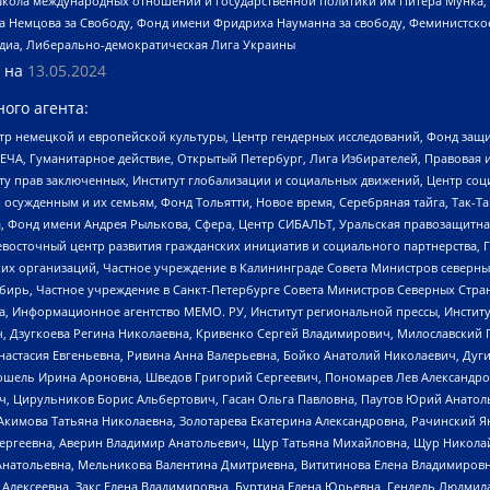
г, Школа международных отношений и государственной политики им Питера Мунка
 Немцова за Свободу, Фонд имени Фридриха Науманна за свободу, Феминистско
медиа, Либерально-демократическая Лига Украины
 на
13.05.2024
ого агента:
р немецкой и европейской культуры, Центр гендерных исследований, Фонд защи
ЧА, Гуманитарное действие, Открытый Петербург, Лига Избирателей, Правовая 
иту прав заключенных, Институт глобализации и социальных движений, Центр 
ужденным и их семьям, Фонд Тольятти, Новое время, Серебряная тайга, Так-Так-
, Фонд имени Андрея Рылькова, Сфера, Центр СИБАЛЬТ, Уральская правозащитна
невосточный центр развития гражданских инициатив и социального партнерства, 
 организаций, Частное учреждение в Калининграде Совета Министров северных 
бирь, Частное учреждение в Санкт-Петербурге Совета Министров Северных Стра
а, Информационное агентство МЕМО. РУ, Институт региональной прессы, Инсти
ч, Дзугкоева Регина Николаевна, Кривенко Сергей Владимирович, Милославски
настасия Евгеньевна, Ривина Анна Валерьевна, Бойко Анатолий Николаевич, Дуг
ошель Ирина Ароновна, Шведов Григорий Сергеевич, Пономарев Лев Александро
ч, Цирульников Борис Альбертович, Гасан Ольга Павловна, Паутов Юрий Анато
Акимова Татьяна Николаевна, Золотарева Екатерина Александровна, Рачинский Я
Сергеевна, Аверин Владимир Анатольевич, Щур Татьяна Михайловна, Щур Никола
Анатольевна, Мельникова Валентина Дмитриевна, Вититинова Елена Владимировн
 Алексеевна, Закс Елена Владимировна, Буртина Елена Юрьевна, Гендель Людмил