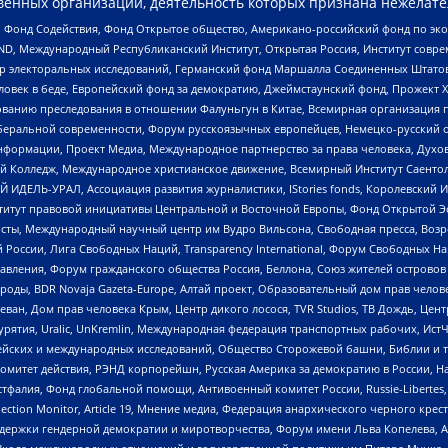
енных организаций, деятельность которых признана нежелате
 Фонд Содействия, Фонд Открытое общество, Американо-российский фонд по э
 Международный Республиканский Институт, Открытая Россия, Институт совре
р электоральных исследований, Германский фонд Маршалла Соединенных Штатов
еловек в беде, Европейский фонд за демократию, Джеймстаунский фонд, Прожект
дованию преследования в отношении Фалуньгун в Китае, Всемирная организация 
беральной современности, Форум русскоязычных европейцев, Немецко-русский о
формации, Проект Медиа, Международное партнерство за права человека, Духов
 Колледж, Международное христианское движение, Всемирный Институт Саентол
 ИДЕЛЬ-УРАЛ, Ассоциация развития журналистики, IStories fonds, Королевск
r, Институт правовой инициативы Центральной и Восточной Европы, Фонд Открытой Э
ты, Международный научный центр им Вудро Вильсона, Свободная пресса, Возро
России, Лига Свободных Наций, Transparеncy International, Форум Свободных Н
правления, Форум гражданского общества Россия, Беллона, Союз жителей острово
роды, BDR Novaja Gazeta-Europe, Алтай проект, Образовательный дом прав челов
еван, Дом прав человека Крым, Центр дикого лосося, TVR Studios, ТВ Дождь, Це
урятия, Uralic, UnKremlin, Международная федерация транспортных рабочих, Ист
ейских и международных исследований, Общество Сторожевой башни, Библии и тр
омитет действия, РЭНД корпорейшн, Русская Америка за демократию в России, Н
фалия, Фонд глобальной помощи, Антивоенный комитет России, Russie-Libertes, L
lection Monitor, Article 19, Мнение медиа, Федерация анархического черного кр
и гендерной демократии и миротворчества, Форум имени Льва Копелева, American C