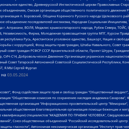
ациональное единство, Древнерусской Инглистической церкви Православных Ста
ных объединениях, Омская организация общественного политического движения Р
рганизация п. Боровский, Община Коренного Русского народа Щелковского район
гиозное объединение последователей инглиизма, Народная Социальная Инициатива,
 г. Астрахани, ВОЛЯ, Меджлис крымскотатарского народа, Рубеж Севера, ТОЙС, 
6, Независимость, Фирма, Молодежная правозащитная группа МПГ, Курсом Правд
ая республика Русь, Арестантское уголовное единство, Башкорт, Нация и свобода,
орьбы с коррупцией, Фонд защиты прав граждан, Штабы Навального, Совет гражд
ный совет граждан РСФСР СССР Архангельской области, Проект Штурм, Граждане 
tsApp, СИЧ-С14, Добровольческое Движение Организации украинских националисто
ный Совет Татарской Автономной Советской Социалистической Республики, Кон
БТ, Я.МЫ Сергей Фургал
 на
03.05.2024
мная некоммерческая организация "Центр по работе с проблемой насилия "НАСИЛИЮ.НЕТ", Межрегиональный профессиональный союз работников здравоохранения "Альянс врачей", Юридическое лицо, зарегистрированное в Латвийской Республике, SIA "Medusa Project" (регистрационный номер 40103797863, дата регистрации 10.06.2014), Некоммерческая организация "Фонд по борьбе с коррупцией", Автономная некоммерческая организация "Институт права и публичной политики", Баданин Роман Сергеевич, Гликин Максим Александрович, Железнова Мария Михайловна, Лукьянова Юлия Сергеевна, Маетная Елизавета Витальевна, Маняхин Петр Борисович, Чуракова Ольга Владимировна, Ярош Юлия Петровна, Юридическое лицо "The Insider SIA", зарегистрированное в Риге, Латвийская Республика (дата регистрации 26.06.2015), являющееся администратором доменного имени интернет-издания "The Insider SIA", https://theins.ru, Постернак Алексей Евгеньевич, Рубин Михаил Аркадьевич, Анин Роман Александрович, Юридическое лицо Istories fonds, зарегистрированное в Латвийской Республике (регистрационный номер 50008295751, дата регистрации 24.02.2020), Великовский Дмитрий Александрович, Долинина Ирина Николаевна, Мароховская Алеся Алексеевна, Шлейнов Роман Юрьевич, Шмагун Олеся Валентиновна, Общество с ограниченной ответственностью "Альтаир 2021", Общество с ограниченной ответственностью "Вега 2021", Общество с ограниченной ответственностью "Главный редактор 2021", Общество с ограниченной ответственностью "Ромашки монолит", Важенков Артем Валерьевич, Ивановская областная общественная организация "Центр гендерных исследований", Гурман Юрий Альбертович, Медиапроект "ОВД-Инфо", Егоров Владимир Владимирович, Жилинский Владимир Александрович, Общество с ограниченной ответственностью "ЗП", Иванова София Юрьевна, Карезина Инна Павловна, Кильтау Екатерина Викторовна, Петров Алексей Викторович, Пискунов Сергей Евгеньевич, Смирнов Сергей Сергеевич, Тихонов Михаил Сергеевич, Общество с ограниченной ответственностью "ЖУРНАЛИСТ-ИНОСТРАННЫЙ АГЕНТ", Арапова Галина Юрьевна, Вольтская Татьяна Анатольевна, Американская компания "Mason G.E.S. Anonymous Foundation" (США), являющаяся владельцем интернет-издания https://mnews.world/, Компания "Stichting Bellingcat", зарегистрированная в Нидерландах (дата регистрации 11.07.2018), Захаров Андрей Вячеславович, Клепиковская Екатерина Дмитриевна, Общество с ограниченной ответственностью "МЕМО", Перл Роман Александрович, Симонов Евгений Алексеевич, Соловьева Елена Анатольевна, Сотников Даниил Владимирович, Сурначева Елизавета Дмитриевна, Автономная некоммерческая организация по защите прав человека и информированию населения "Якутия – Наше Мнение", Общество с ограниченной ответственностью "Москоу диджитал медиа", с 26.01.2023 Общество с ограниченной ответственностью "Чайка Белые сады", Ветошкина Валерия Валерьевна, Заговора Максим Александрович, Межрегиональное общественное движение "Российская ЛГБТ - сеть", Оленичев Максим Владимирович, Павлов Иван Юрьевич, Скворцова Елена Сергеевна, Общество с ограниченной ответственностью "Как бы инагент", Кочетков Игорь Викторович, Общество с ограниченной ответственностью "Честные выборы", Еланчик Олег Александрович, Общество с ограниченной ответственностью "Нобелевский призыв", Гималова Регина Эмилевна, Григорьев Андрей Валерьевич, Григорьева Алина Александровна, Ассоциация по содействию защите прав призывников, альтернативнослужащих и военнослужащих "Правозащитная группа "Гражданин.Армия.Право", Хисамова Регина Фаритовна, Автономная некоммерческая организация по реализации социально-правовых программ "Лилит", Дальн