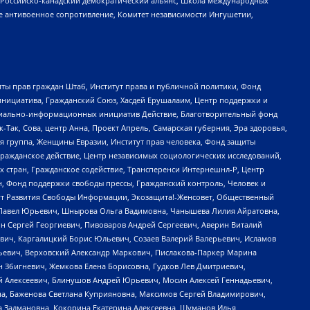
, Российско-канадский демократический альянс, Школа международных
е антивоенное сопротивление, Комитет независимости Ингушетии,
ты прав граждан Штаб, Институт права и публичной политики, Фонд
инициатива, Гражданский Союз, Хасдей Ерушалаим, Центр поддержки и
социально-информационных инициатив Действие, Благотворительный фонд
Так, Сова, центр Анна, Проект Апрель, Самарская губерния, Эра здоровья,
я группа, Женщины Евразии, Институт прав человека, Фонд защиты
Гражданское действие, Центр независимых социологических исследований,
стран, Гражданское содействие, Трансперенси Интернешнл-Р, Центр
н, Фонд поддержки свободы прессы, Гражданский контроль, Человек и
тут Развития Свободы Информации, Экозащита!-Женсовет, Общественный
й Павел Юрьевич, Шнырова Ольга Вадимовна, Чанышева Лилия Айратовна,
ин Сергей Георгиевич, Пивоваров Андрей Сергеевич, Аверин Виталий
вич, Каргалицкий Борис Юльевич, Созаев Валерий Валерьевич, Исламов
льевич, Верховский Александр Маркович, Пислакова-Паркер Марина
н Збигневич, Жемкова Елена Борисовна, Гудков Лев Дмитриевич,
й Алексеевич, Блинушов Андрей Юрьевич, Мосин Алексей Геннадьевич,
а, Баженова Светлана Куприяновна, Максимов Сергей Владимирович,
а Залмановна, Кокорина Екатерина Алексеевна, Шуманов Илья