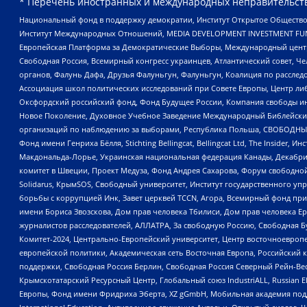
* Перечень иностранных и международных неправительств
Национальный фонд в поддержку демократии, Институт Открытое Общество
Институт Международных Отношений, MEDIA DEVELOPMENT INVESTMENT FUND,
Европейская Платформа за Демократические Выборы, Международный цент
Свободная Россия, Всемирный конгресс украинцев, Атлантический совет, Ч
органов, Фалунь Дафа, Друзья Фалуньгун, Фалуньгун, Коалиция по рассле
Ассоциация школ политических исследований при Совете Европы, Центр ли
Оксфордский российский фонд, Фонд Будущее России, Компания свободы ин
Новое Поколение, Духовное Учебное Заведение Международный Библейский
организаций по наблюдению за выборами, Республика Польша, СВОБОДНЫЙ
Фонд имени Генриха Бёлля, Stichting Bellingcat, Bellingcat Ltd, The Inside
Макдональда-Лорье, Украинская национальная федерация Канады, Декабрис
комитет в Швеции, Проект Медуза, Фонд Андрея Сахарова, Форум свободной 
Solidarus, КрымSOS, Свободный университет, Институт государственного у
борьбы с коррупцией Инк, Завет церквей TCCN, Агора, Всемирный фонд при
имени Бориса Звозскова, Дом прав человека Тбилиси, Дом прав человека Ер
журналистов расследователей, АЛЛАТРА, За свободную Россию, Свободная Б
Комитет-2024, Центрально-Европейский университет, Центр восточноевроп
европейской политики, Академическая сеть Восточная Европа, Российский к
поддержки, Свободная Россия Берлин, Свободная Россия Северный Рейн-Вест
Крымскотатарский Ресурсный Центр, Глобальный союз IndustriALL, Russian E
Европы, Фонд имени Фридриха Эберта, XZ gGmbH, Мобильная академия поддержк