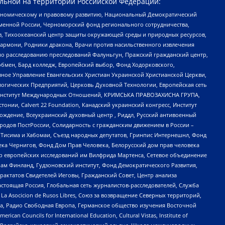
льной на территории Российской Федерации:
кономическому и правовому развитию, Национальный Демократический
менной России, Черноморский фонд регионального сотрудничества,
, Тихоокеанский центр защиты окружающей среды и природных ресурсов,
 Хармони, Родники дракона, Врачи против насильственного извлечения
по расследованию преследований Фалуньгун, Пражский гражданский центр,
бмен, Бард колледж, Европейский выбор, Фонд Ходорковского,
ное Управление Евангельских Христиан Украинской Христианской Церкви,
огических Предприятий, Церковь Духовной Технологии, Европейская сеть
ий Институт Международных Отношений, КРИМСЬКА ПРАВОЗАХИСНА ГРУПА,
стонии, Calvert 22 Foundation, Канадский украинский конгресс, Институт
ждение, Всеукраинский духовный центр , Риддл, Русский антивоенный
ародов ПостРоссии, Солидарность с гражданским движением в России –
в Тисима и Хабомаи, Съезд народных депутатов, Гринпис Интернешнл, Фонд
ека Чернигов, Фонд Дом Прав Человека, Белорусский дом прав человека
нтр европейских исследований им Вилфрида Мартенса, Сетевое объединение
Чам Финланд, Гудзоновский институт, Фонд Демократического Развития,
актатов Свидетелей Иеговы, Гражданский Совет, Центр анализа
астоящая Россия, Глобальная сеть журналистов-расследователей, Служба
a Asocicion de Rusos Libres, Союз за возвращение Северных территорий,
еста, Радио Свободная Европа, Германское общество изучения Восточной
ouncils for International Education, Cultural Vistas, Institute of