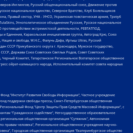
роверов-Инглингов, Русский общенациональный союз, Движение против
усское национальное единство, Северное Братство, Клуб Болельщиков
а, Правый сектор, УНА - УНСО, Украинская повстанческая армия, Тризуб
 TulaSkins, Этнополитическое объединение Русские, Русское национальное
О противодействии экстремистской деятельности, РЕВТАТПОД,
ы и Единения, Каракольская инициативная группа, Автоград Крю, Союз
 Нация и свобода, W.H.С., Фалунь Дафа, Иртыш Ultras, Русский
ан СССР Прикубанского округа г. Краснодара, Мужское государство,
СССР, Держава Союз Советских Светлых Родов, Совет Советских
в, Черный Комитет, Татарстанское Региональное Всетатарское общественное
гресс ойрат-калмыцкого народа, Исполнительный комитет совета народных
евосточное общественное движение "Маяк", Санкт-Петербургская ЛГБТ-инициативная группа "Выход", Инициативная группа ЛГБТ+ "Реверс", Алексеев Андрей Викторович, Бекбулатова Таисия Львовна, Беляев Иван Михайлович, Владыкина Елена Сергеевна, Гельман Марат Александрович, Никульшина Вероника Юрьевна, Толоконникова Надежда Андреевна, Шендерович Виктор Анатольевич, Общество с ограниченной ответственностью "Данное сообщение", Общество с ограниченной ответственностью Издательский дом "Новая глава", Айнбиндер Александра Александровна, Московский комьюнити-центр для ЛГБТ+инициатив, Благотворительный фонд развития филантропии, Deutsche Welle (Германия, Kurt-Schumacher-Strasse 3, 53113 Bonn), Борзунова Мария Михайловна, Воробьев Виктор Викторович, Голубева Анна Львовна, Константинова Алла Михайловна, Малкова Ирина Владимировна, Мурадов Мурад Абдулгалимович, Осетинская Елизавета Николаевна, Понасенков Евгений Николаевич, Ганапольский Матвей Юрьевич, Киселев Евгений Алексеевич, Борухович Ирина Григорьевна, Дремин Иван Тимофеевич, Дубровский Дмитрий Викторович, Красноярская региональная общественная организация поддержки и развития альтернативных образовательных технологий и межкультурных коммуникаций "ИНТЕРРА", Маяковская Екатерина Алексеевна, Фейгин Марк Захарович, Филимонов Андрей Викторович, Дзугкоева Регина Николаевна, Доброхотов Роман Александрович, Дудь Юрий Александрович, Елкин Сергей Владимирович, Кругликов Кирилл Игоревич, Сабунаева Мария Леонидовна, Семенов Алексей Владимирович, Шаинян Карен Багратович, Шульман Екатерина Михайловна, Асафьев Артур Валерьевич, Вахштайн Виктор Семенович, Венедиктов Алексей Алексеевич, Лушникова Екатерина Евгеньевна, Волков Леонид Михайлович, Невзоров Александр Глебович, Пархоменко Сергей Борисович, Сироткин Ярослав Николаевич, Кара-Мурза Владимир Владимирович, Баранова Наталья Владимировна, Гозман Леонид Яковлевич, Кагарлицкий Борис Юльевич, Климарев Михаил Валерьевич, Милов Владимир Станиславович, Автономная некоммерческая организация Краснодарский центр современного искусства "Типография", Моргенштерн Алишер Тагирович, Соболь Любовь Эдуардовна, Общество с ограниченной ответственностью "ЛИЗА НОРМ", Каспаров Гарри Кимович, Ходорковский Михаил Борисович, Общество с ограниченной ответственностью "Апрельские тезисы", Данилович Ирина Брониславовна, Кашин Олег Владимирович, Петров Николай Владимирович, Пивоваров Алексей Владимирович, Соколов Михаил Владимирович, Цветкова Юлия Владимировна, Чичваркин Евгений Александрович, Комитет против пыток/Команда против пыток, Общество с ограниченной ответственностью "Первый научный", Общество с ограниченной ответственностью "Вертолет и ко", Белоцерковская Вероника Борисовна, Кац Максим Евгеньевич, Лазарева Татьяна Юрьевна, Шаведдинов Руслан Табризович, Яшин Илья Валерьевич, Общество с ограниченной ответственностью "Иноагент ААВ", Алешковский Дмитрий Петрович, Альбац Евгения Марковна, Быков Дмитрий Львович, Галямина Юлия Евгеньевна, Лойко Сергей Леонидович, Мартынов Кирилл Константинович, Медведев Сергей Александрович, Крашенинников Федор Геннадиевич, Гордеева Катерина Вл