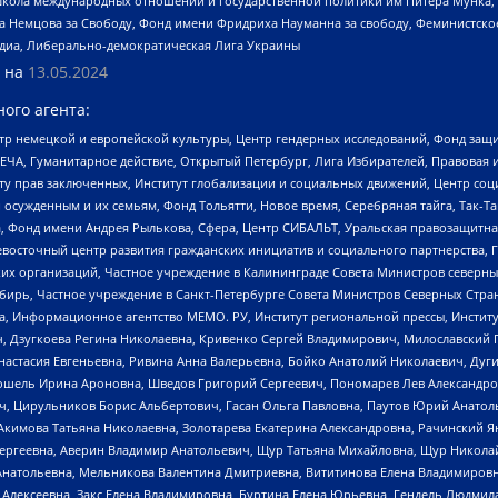
г, Школа международных отношений и государственной политики им Питера Мунка
 Немцова за Свободу, Фонд имени Фридриха Науманна за свободу, Феминистско
медиа, Либерально-демократическая Лига Украины
 на
13.05.2024
ого агента:
р немецкой и европейской культуры, Центр гендерных исследований, Фонд защи
ЧА, Гуманитарное действие, Открытый Петербург, Лига Избирателей, Правовая 
иту прав заключенных, Институт глобализации и социальных движений, Центр 
ужденным и их семьям, Фонд Тольятти, Новое время, Серебряная тайга, Так-Так-
, Фонд имени Андрея Рылькова, Сфера, Центр СИБАЛЬТ, Уральская правозащитна
невосточный центр развития гражданских инициатив и социального партнерства, 
 организаций, Частное учреждение в Калининграде Совета Министров северных 
бирь, Частное учреждение в Санкт-Петербурге Совета Министров Северных Стра
а, Информационное агентство МЕМО. РУ, Институт региональной прессы, Инсти
ч, Дзугкоева Регина Николаевна, Кривенко Сергей Владимирович, Милославски
настасия Евгеньевна, Ривина Анна Валерьевна, Бойко Анатолий Николаевич, Дуг
ошель Ирина Ароновна, Шведов Григорий Сергеевич, Пономарев Лев Александро
ч, Цирульников Борис Альбертович, Гасан Ольга Павловна, Паутов Юрий Анато
Акимова Татьяна Николаевна, Золотарева Екатерина Александровна, Рачинский Я
Сергеевна, Аверин Владимир Анатольевич, Щур Татьяна Михайловна, Щур Никола
Анатольевна, Мельникова Валентина Дмитриевна, Вититинова Елена Владимировн
 Алексеевна, Закс Елена Владимировна, Буртина Елена Юрьевна, Гендель Людмил