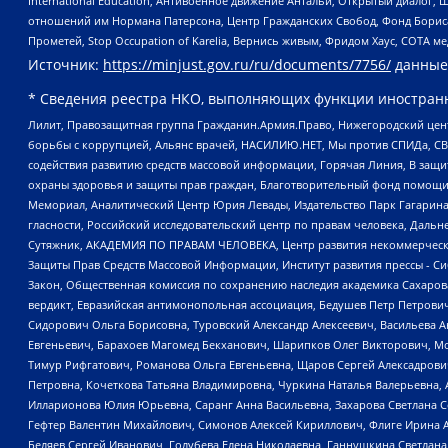
International Education, Антивоенное движение Антальи, Открытый диало
отношений им Нормана Патерсона, Центр Гражданских Свобод, Фонд Бориса
Прометей, Stop Occupation of Karelia, Вернись живым, Фридом Хаус, СОТА 
Источник:
https://minjust.gov.ru/ru/documents/7756/
данные
* Сведения реестра НКО, выполняющих функции иностранн
Лилит, Правозащитная группа Гражданин.Армия.Право, Нижегородский цент
борьбы с коррупцией, Альянс врачей, НАСИЛИЮ.НЕТ, Мы против СПИДа, СВЕ
содействия развитию средств массовой информации, Горячая Линия, В защ
охраны здоровья и защиты прав граждан, Благотворительный фонд помощи ос
Мемориал, Аналитический Центр Юрия Левады, Издательство Парк Гагарина
гласности, Российский исследовательский центр по правам человека, Даль
Сутяжник, АКАДЕМИЯ ПО ПРАВАМ ЧЕЛОВЕКА, Центр развития некоммерческих
Защиты Прав Средств Массовой Информации, Институт развития прессы - Си
Закон, Общественная комиссия по сохранению наследия академика Сахаров
вердикт, Евразийская антимонопольная ассоциация, Бедушев Петр Петрови
Сидорович Ольга Борисовна, Туровский Александр Алексеевич, Васильева А
Евгеньевич, Барахоев Магомед Бекханович, Шарипков Олег Викторович, М
Тимур Рифгатович, Романова Ольга Евгеньевна, Щаров Сергей Алексадрови
Петровна, Кочеткова Татьяна Владимировна, Чуркина Наталья Валерьевна, 
Илларионова Юлия Юрьевна, Саранг Анна Васильевна, Захарова Светлана 
Гефтер Валентин Михайлович, Симонов Алексей Кириллович, Флиге Ирина 
Беляев Сергей Иванович, Голубева Елена Николаевна, Ганнушкина Светлана