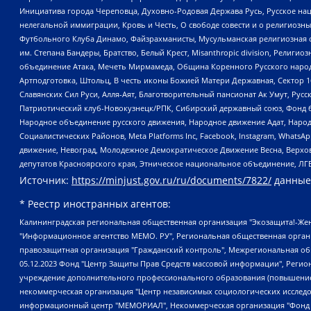
Инициатива города Череповца, Духовно-Родовая Держава Русь, Русское н
нелегальной иммиграции, Кровь и Честь, О свободе совести и о религиоз
Футбольного Клуба Динамо, Файзрахманисты, Мусульманская религиозная о
им. Степана Бандеры, Братство, Белый Крест, Misanthropic division, Рели
объединение Атака, Мечеть Мирмамеда, Община Коренного Русского народа
Артподготовка, Штольц, В честь иконы Божией Матери Державная, Сектор 1
Славянских Сил Руси, Алля-Аят, Благотворительный пансионат Ак Умут, Русск
Патриотический клуб-Новокузнецк/РПК, Сибирский державный союз, Фонд б
Народное объединение русского движения, Народное движение Адат, Народ
Социалистических Районов, Meta Platforms Inc, Facebook, Instagram, Wha
движение, Невоград, Молодежное Демократическое Движение Весна, Верхов
депутатов Красноярского края, Этническое национальное объединение, ЛГ
Источник:
https://minjust.gov.ru/ru/documents/7822/
данные
* Реестр иностранных агентов:
Калининградская региональная общественная организация "Экозащита!-Женсовет", Фонд содействия защите прав и свобод граждан "Общественный вердикт", Фонд "Институт Развития Свободы Информации", Частное учреждение "Информационное агентство МЕМО. РУ", Региональная общественная организация "Общественная комиссия по сохранению наследия академика Сахарова", Фонд поддержки свободы прессы, Санкт-Петербургская общественная правозащитная организация "Гражданский контроль", Межрегиональная общественная организация "Информационно-просветительский центр "Мемориал", Региональный Фонд "Центр Защиты Прав Средств Массовой Информации", с 05.12.2023 Фонд "Центр Защиты Прав Средств массовой информации", Региональная общественная благотворительная организация помощи беженцам и мигрантам "Гражданское содействие", Негосударственное образовательное учреждение дополнительного профессионального образования (повышение квалификации) специалистов "АКАДЕМИЯ ПО ПРАВАМ ЧЕЛОВЕКА", Свердловская региональная общественная организация "Сутяжник", Автономная некоммерческая организация "Центр независимых социологических исследований", Союз общественных объединений "Российский исследовательский центр по правам человека", Региональное общественное учреждение научно-информационный центр "МЕМОРИАЛ", Некоммерческая организация "Фонд защиты гласности", Автономная некоммерческая организация "Институт прав человека", Городская общественная организация "Екатеринбургское общество "МЕМОРИАЛ", Городская общественная организация "Рязанское историко-просветительское и правозащитное общество "Мемориал" (Рязанский Мемориал), Челябинский региональный орган общественной самодеятельности – женское общественное объединение "Женщины Евразии", Челябинский региональный орган общественной самодеятельности "Уральская правозащитная группа", Фонд содействия защите здоровья и социальной справедливости имени Андрея Рылькова, Автономная Некоммерческая Организация "Аналитический Центр Юрия Левады", Автономная некоммерческая организация социальной поддержки населения "Проект Апрель", Региональная общественная организация помощи женщинам и детям, находящимся в кризисной ситуации "Информационно-методический центр "Анна", Фонд содействия развитию массовых коммуникаций и правовому просвещению "Так-так-Так", Фонд содействия устойчивому развитию "Серебряная тайга", Свердловский региональный общественный фонд социальных проектов "Новое время", "Idel.Реалии", Кавказ.Реалии, Крым.Реалии, Телеканал Настоящее Время, Татаро-башкирская служба Радио Свобода (Azatliq Radiosi), Радио Свободная Европа/Радио Свобода (PCE/PC), "Сибирь.Реалии", "Фактограф", Благотворительный фонд помощи осужденным и их семьям, Автономная некоммерческая организация "Институт глобализации и социальных движений", Фонд "В защиту прав заключенных", Частное учреждение "Центр поддержки и содействия развитию средств массовой информации", Пензенский региональный общественный благотворительный фонд "Гражданский союз", "Север.Реалии", Некоммерческая организация Фонд "Правовая инициатива", Общество с ограниченной ответственностью "Радио Свободная Европа/Радио Свобода", Чешское информационное агентство "MEDIUM-ORIENT", Красноярская региональная общественная организация "Мы против СПИДа", Камалягин Денис Николаевич, Маркелов Сергей Евгеньевич, Пономарев Лев Александрович, Савицкая Людмила Алексеевна, Автоно