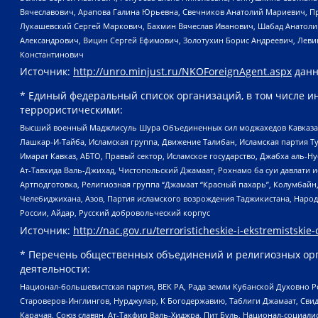
Вячеславович, Арапова Галина Юрьевна, Свечников Анатолий Мариевич, П
Лукашевский Сергей Маркович, Бахмин Вячеслав Иванович, Шабад Анатоли
Александрович, Вицин Сергей Ефимович, Золотухин Борис Андреевич, Леви
Константинович
Источник:
http://unro.minjust.ru/NKOForeignAgent.aspx
данн
* Единый федеральный список организаций, в том числе и
террористическими:
Высший военный Маджлисуль Шура Объединенных сил моджахедов Кавказа, Ко
Лашкар-И-Тайба, Исламская группа, Движение Талибан, Исламская партия Т
Имарат Кавказ, АБТО, Правый сектор, Исламское государство, Джабха аль-
Ат-Тавхида Валь-Джихад, Чистопольский Джамаат, Рохнамо ба суи давлати и
Артподготовка, Религиозная группа “Джамаат “Красный пахарь”, Колумбайн
Челебиджихана, Азов, Партия исламского возрождения Таджикистана, Народ
России, Айдар, Русский добровольческий корпус
Источник:
http://nac.gov.ru/terroristicheskie-i-ekstremistskie-
* Перечень общественных объединений и религиозных орг
деятельности:
Национал-большевистская партия, ВЕК РА, Рада земли Кубанской Духовно
Староверов-Инглингов, Нурджулар, К Богодержавию, Таблиги Джамаат, Сви
Карачая, Союз славян, Ат-Такфир Валь-Хиджра, Пит Буль, Национал-социал