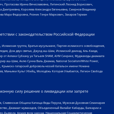
ч, Протасова Ирина Вячеславовна, Литинский Леонид Борисович,
а Дмитриевна, Королева Александра Евгеньевна, Смирнов Владимир
ова Мара Федоровна, Резник Генри Маркович, Захаров Герман
етствии с законодательством Российской Федерации
 Исламская группа, Братья-мусульмане, Партия исламского освобождения,
едия, Дом двух святых, Джунд аш-Шам, Исламский джихад, Аль-Каида,
жр от Аллаха Субхану уа Тагьаля SHAM, АУМ Синрике, Муджахеды джамаата
рир аш-Шам, Ахлю Сунна Валь Джамаа, National Socialism/White Power,
рг, Крымско-татарский добровольческий батальон имени Номана
оев, Маньяки Культ Убийц, Молодёжь Которая Улыбается, Легион Свобода
аконную силу решение о ликвидации или запрете
ья, Славянская Община Капища Веды Перуна, Мужская Духовная Семинария
щество, Джамаат мувахидов, Объединенный Вилайат Кабарды, Балкарии и
ден Дьявола, Армия воли народа, Национальная Социалистическая