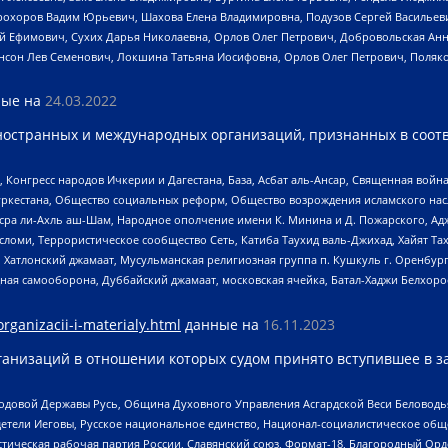
рохоров Вадим Юрьевич, Шахова Елена Владимировна, Подузов Сергей Васильеви
й Ефимович, Сухих Дарья Николаевна, Орлов Олег Петрович, Добровольская Анн
нсон Лев Семенович, Локшина Татьяна Иосифовна, Орлов Олег Петрович, Поляк
ые на
24.03.2022
ностранных и международных организаций, признанных в соотв
нгресс народов Ичкерии и Дагестана, База, Асбат аль-Ансар, Священная война,
уркестана, Общество социальных реформ, Общество возрождения исламского насл
Нусра ли-Ахль аш-Шам, Народное ополчение имени К. Минина и Д. Пожарского, Ад
сломи, Террористическое сообщество Сеть, Катиба Таухид валь-Джихад, Хайят Тах
, Хатлонский джамаат, Мусульманская религиозная группа п. Кушкуль г. Оренбу
ная самооборона, Дуббайский джамаат, московская ячейка, Батал-Хаджи Белхор
organizacii-i-materialy.html
данные на
16.11.2023
анизаций в отношении которых судом принято вступившее в з
 Родовой Державы Русь, Община Духовного Управления Асгардской Веси Беловод
детели Иеговы, Русское национальное единство, Национал-социалистическое об
истическая рабочая партия России, Славянский союз, Формат-18, Благородный Ор