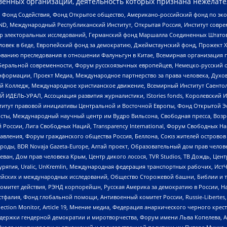
енных организаций, деятельность которых признана нежелате
 Фонд Содействия, Фонд Открытое общество, Американо-российский фонд по э
 Международный Республиканский Институт, Открытая Россия, Институт совре
р электоральных исследований, Германский фонд Маршалла Соединенных Штатов
еловек в беде, Европейский фонд за демократию, Джеймстаунский фонд, Прожект
дованию преследования в отношении Фалуньгун в Китае, Всемирная организация 
беральной современности, Форум русскоязычных европейцев, Немецко-русский о
формации, Проект Медиа, Международное партнерство за права человека, Духов
 Колледж, Международное христианское движение, Всемирный Институт Саентол
 ИДЕЛЬ-УРАЛ, Ассоциация развития журналистики, IStories fonds, Королевск
r, Институт правовой инициативы Центральной и Восточной Европы, Фонд Открытой Э
ты, Международный научный центр им Вудро Вильсона, Свободная пресса, Возро
России, Лига Свободных Наций, Transparеncy International, Форум Свободных Н
правления, Форум гражданского общества Россия, Беллона, Союз жителей острово
роды, BDR Novaja Gazeta-Europe, Алтай проект, Образовательный дом прав челов
еван, Дом прав человека Крым, Центр дикого лосося, TVR Studios, ТВ Дождь, Це
урятия, Uralic, UnKremlin, Международная федерация транспортных рабочих, Ист
ейских и международных исследований, Общество Сторожевой башни, Библии и тр
омитет действия, РЭНД корпорейшн, Русская Америка за демократию в России, Н
фалия, Фонд глобальной помощи, Антивоенный комитет России, Russie-Libertes, L
lection Monitor, Article 19, Мнение медиа, Федерация анархического черного кр
и гендерной демократии и миротворчества, Форум имени Льва Копелева, American C