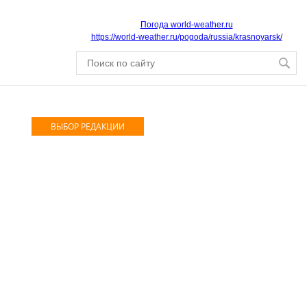
Погода world-weather.ru
https://world-weather.ru/pogoda/russia/krasnoyarsk/
ВЫБОР РЕДАКЦИИ