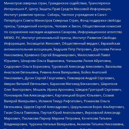
Министров северных стран, Гражданское содействие, Трансперенси
Интернешнл-Р, Центр Защиты Прав Средств Массовой Информации,
Институт развития прессы - Сибирь, Частное учреждение в Санкт-
Петербурге Совета Министров Северных Стран, Фонд поддержки свободы
прессы, Гражданский контроль, Человек и Закон, Общественная комиссия
по сохранению наследия академика Сахарова, Информационное агентство
МЕМО. РУ, Институт региональной прессы, Институт Развития Свободы
Информации, Экозащита!-Женсовет, Общественный вердикт, Евразийская
антимонопольная ассоциация, Бедушев Петр Петрович, Дзугкоева Регина
Николаевна, Кривенко Сергей Владимирович, Милославский Павел
Юрьевич, Шнырова Ольга Вадимовна, Чанышева Лилия Айратовна,
Сидорович Ольга Борисовна, Туровский Александр Алексеевич, Васильева
Анастасия Евгеньевна, Ривина Анна Валерьевна, Бойко Анатолий
Николаевич, Дугин Сергей Георгиевич, Пивоваров Андрей Сергеевич,
Аверин Виталий Евгеньевич, Барахоев Магомед Бекханович, Шарипков
Олег Викторович, Мошель Ирина Ароновна, Шведов Григорий Сергеевич,
Пономарев Лев Александрович, Каргалицкий Борис Юльевич, Созаев
Валерий Валерьевич, Исламов Тимур Рифгатович, Романова Ольга
Евгеньевна, Щаров Сергей Алексадрович, Цирульников Борис Альбертович,
Гасан Ольга Павловна, Паутов Юрий Анатольевич, Верховский Александр
Маркович, Пислакова-Паркер Марина Петровна, Кочеткова Татьяна
Владимировна, Чуркина Наталья Валерьевна, Акимова Татьяна Николаевна,