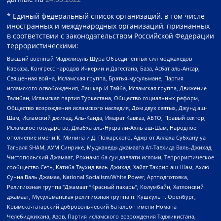
* Единый федеральный список организаций, в том числе
иностранных и международных организаций, признанных
в соответствии с законодательством Российской Федерации
террористическими:
Высший военный Маджлисуль Шура Объединенных сил моджахедов
Кавказа, Конгресс народов Ичкерии и Дагестана, База, Асбат аль-Ансар,
Священная война, Исламская группа, Братья-мусульмане, Партия
исламского освобождения, Лашкар-И-Тайба, Исламская группа, Движение
Талибан, Исламская партия Туркестана, Общество социальных реформ,
Общество возрождения исламского наследия, Дом двух святых, Джунд аш-
Шам, Исламский джихад, Аль-Каида, Имарат Кавказ, АБТО, Правый сектор,
Исламское государство, Джабха аль-Нусра ли-Ахль аш-Шам, Народное
ополчение имени К. Минина и Д. Пожарского, Аджр от Аллаха Субхану уа
Тагьаля SHAM, АУМ Синрике, Муджахеды джамаата Ат-Тавхида Валь-Джихад,
Чистопольский Джамаат, Рохнамо ба суи давлати исломи, Террористическое
сообщество Сеть, Катиба Таухид валь-Джихад, Хайят Тахрир аш-Шам, Ахлю
Сунна Валь Джамаа, National Socialism/White Power, Артподготовка,
Религиозная группа “Джамаат “Красный пахарь”, Колумбайн, Хатлонский
джамаат, Мусульманская религиозная группа п. Кушкуль г. Оренбург,
Крымско-татарский добровольческий батальон имени Номана
Челебиджихана, Азов, Партия исламского возрождения Таджикистана,