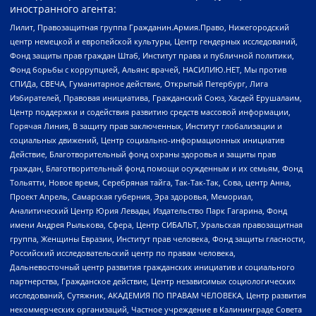
иностранного агента:
Лилит, Правозащитная группа Гражданин.Армия.Право, Нижегородский
центр немецкой и европейской культуры, Центр гендерных исследований,
Фонд защиты прав граждан Штаб, Институт права и публичной политики,
Фонд борьбы с коррупцией, Альянс врачей, НАСИЛИЮ.НЕТ, Мы против
СПИДа, СВЕЧА, Гуманитарное действие, Открытый Петербург, Лига
Избирателей, Правовая инициатива, Гражданский Союз, Хасдей Ерушалаим,
Центр поддержки и содействия развитию средств массовой информации,
Горячая Линия, В защиту прав заключенных, Институт глобализации и
социальных движений, Центр социально-информационных инициатив
Действие, Благотворительный фонд охраны здоровья и защиты прав
граждан, Благотворительный фонд помощи осужденным и их семьям, Фонд
Тольятти, Новое время, Серебряная тайга, Так-Так-Так, Сова, центр Анна,
Проект Апрель, Самарская губерния, Эра здоровья, Мемориал,
Аналитический Центр Юрия Левады, Издательство Парк Гагарина, Фонд
имени Андрея Рылькова, Сфера, Центр СИБАЛЬТ, Уральская правозащитная
группа, Женщины Евразии, Институт прав человека, Фонд защиты гласности,
Российский исследовательский центр по правам человека,
Дальневосточный центр развития гражданских инициатив и социального
партнерства, Гражданское действие, Центр независимых социологических
исследований, Сутяжник, АКАДЕМИЯ ПО ПРАВАМ ЧЕЛОВЕКА, Центр развития
некоммерческих организаций, Частное учреждение в Калининграде Совета