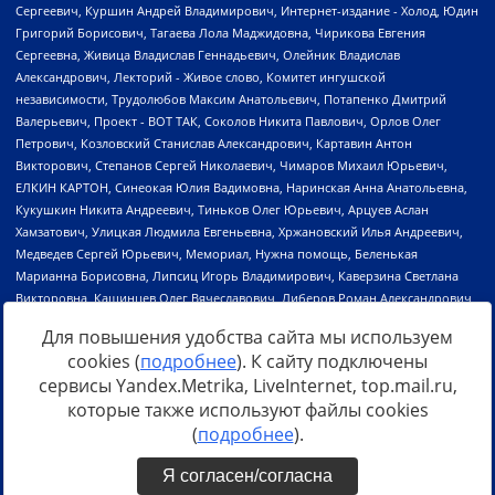
Для повышения удобства сайта мы используем
cookies (
подробнее
). К сайту подключены
сервисы Yandex.Metrika, LiveInternet, top.mail.ru,
Источник:
https://minjust.gov.ru/uploaded/files/reestr-
которые также используют файлы cookies
inostrannyih-agentov-22-03-2024.pdf
данные на
22.03.2024
(
подробнее
).
Я согласен/согласна