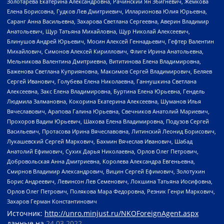
Золотарева Екатерина Александровна, Рачинский Ян Збигневич, Жемкова
Елена Борисовна, Гудков Лев Дмитриевич, Илларионова Юлия Юрьевна,
Саранг Анна Васильевна, Захарова Светлана Сергеевна, Аверин Владимир
Анатольевич, Щур Татьяна Михайловна, Щур Николай Алексеевич,
Блинушов Андрей Юрьевич, Мосин Алексей Геннадьевич, Гефтер Валентин
Михайлович, Симонов Алексей Кириллович, Флиге Ирина Анатольевна,
Мельникова Валентина Дмитриевна, Вититинова Елена Владимировна,
Баженова Светлана Куприяновна, Максимов Сергей Владимирович, Беляев
Сергей Иванович, Голубева Елена Николаевна, Ганнушкина Светлана
Алексеевна, Закс Елена Владимировна, Буртина Елена Юрьевна, Гендель
Людмила Залмановна, Кокорина Екатерина Алексеевна, Шуманов Илья
Вячеславович, Арапова Галина Юрьевна, Свечников Анатолий Мариевич,
Прохоров Вадим Юрьевич, Шахова Елена Владимировна, Подузов Сергей
Васильевич, Протасова Ирина Вячеславовна, Литинский Леонид Борисович,
Лукашевский Сергей Маркович, Бахмин Вячеслав Иванович, Шабад
Анатолий Ефимович, Сухих Дарья Николаевна, Орлов Олег Петрович,
Добровольская Анна Дмитриевна, Королева Александра Евгеньевна,
Смирнов Владимир Александрович, Вицин Сергей Ефимович, Золотухин
Борис Андреевич, Левинсон Лев Семенович, Локшина Татьяна Иосифовна,
Орлов Олег Петрович, Полякова Мара Федоровна, Резник Генри Маркович,
Захаров Герман Константинович
Источник:
http://unro.minjust.ru/NKOForeignAgent.aspx
данные на
24.03.2022