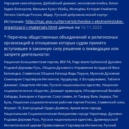
Народная самооборона, Дуббайский джамаат, московская ячейка, Батал-
Хаджи Белхороев, Маньяки Культ Убийц, Молодёжь Которая Улыбается,
Легион Свобода России, Айдар, Русский добровольческий корпус
Источник:
http://nac.gov.ru/terroristicheskie-i-ekstremistskie-
organizacii-i-materialy.html
данные на
16.11.2023
* Перечень общественных объединений и религиозных
организаций в отношении которых судом принято
вступившее в законную силу решение о ликвидации или
запрете деятельности:
Национал-большевистская партия, ВЕК РА, Рада земли Кубанской Духовно
Родовой Державы Русь, Община Духовного Управления Асгардской Веси
Беловодья, Славянская Община Капища Веды Перуна, Мужская Духовная
Семинария Староверов-Инглингов, Нурджулар, К Богодержавию, Таблиги
Джамаат, Свидетели Иеговы, Русское национальное единство, Национал-
социалистическое общество, Джамаат мувахидов, Объединенный Вилайат
Кабарды, Балкарии и Карачая, Союз славян, Ат-Такфир Валь-Хиджра, Пит
Буль, Национал-социалистическая рабочая партия России, Славянский союз,
Формат-18, Благородный Орден Дьявола, Армия воли народа,
Национальная Социалистическая Инициатива города Череповца, Духовно-
Родовая Держава Русь, Русское национальное единство, Древнерусской
Инглистической церкви Православных Староверов-Инглингов, Русский