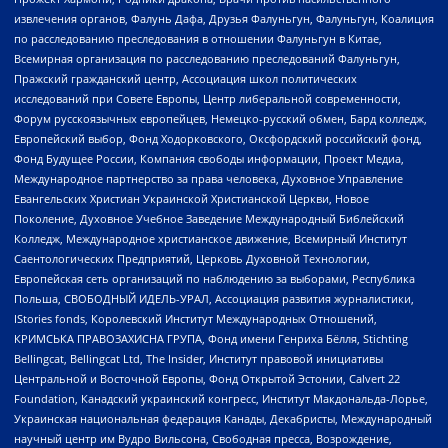
извлечения органов, Фалунь Дафа, Друзья Фалуньгун, Фалуньгун, Коалиция
по расследованию преследования в отношении Фалуньгун в Китае,
Всемирная организация по расследованию преследований Фалуньгун,
Пражский гражданский центр, Ассоциация школ политических
исследований при Совете Европы, Центр либеральной современности,
Форум русскоязычных европейцев, Немецко-русский обмен, Бард колледж,
Европейский выбор, Фонд Ходорковского, Оксфордский российский фонд,
Фонд Будущее России, Компания свободы информации, Проект Медиа,
Международное партнерство за права человека, Духовное Управление
Евангельских Христиан Украинской Христианской Церкви, Новое
Поколение, Духовное Учебное Заведение Международный Библейский
Колледж, Международное христианское движение, Всемирный Институт
Саентологических Предприятий, Церковь Духовной Технологии,
Европейская сеть организаций по наблюдению за выборами, Республика
Польша, СВОБОДНЫЙ ИДЕЛЬ-УРАЛ, Ассоциация развития журналистики,
IStories fonds, Королевский Институт Международных Отношений,
КРИМСЬКА ПРАВОЗАХИСНА ГРУПА, Фонд имени Генриха Бёлля, Stichting
Bellingcat, Bellingcat Ltd, The Insider, Институт правовой инициативы
Центральной и Восточной Европы, Фонд Открытой Эстонии, Calvert 22
Foundation, Канадский украинский конгресс, Институт Макдональда-Лорье,
Украинская национальная федерация Канады, Декабристы, Международный
научный центр им Вудро Вильсона, Свободная пресса, Возрождение,