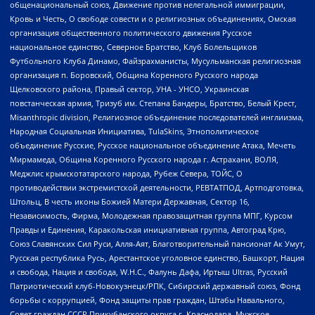
общенациональный союз, Движение против нелегальной иммиграции,
Кровь и Честь, О свободе совести и о религиозных объединениях, Омская
организация общественного политического движения Русское
национальное единство, Северное Братство, Клуб Болельщиков
Футбольного Клуба Динамо, Файзрахманисты, Мусульманская религиозная
организация п. Боровский, Община Коренного Русского народа
Щелковского района, Правый сектор, УНА - УНСО, Украинская
повстанческая армия, Тризуб им. Степана Бандеры, Братство, Белый Крест,
Misanthropic division, Религиозное объединение последователей инглиизма,
Народная Социальная Инициатива, TulaSkins, Этнополитическое
объединение Русские, Русское национальное объединение Атака, Мечеть
Мирмамеда, Община Коренного Русского народа г. Астрахани, ВОЛЯ,
Меджлис крымскотатарского народа, Рубеж Севера, ТОЙС, О
противодействии экстремистской деятельности, РЕВТАТПОД, Артподготовка,
Штольц, В честь иконы Божией Матери Державная, Сектор 16,
Независимость, Фирма, Молодежная правозащитная группа МПГ, Курсом
Правды и Единения, Каракольская инициативная группа, Автоград Крю,
Союз Славянских Сил Руси, Алля-Аят, Благотворительный пансионат Ак Умут,
Русская республика Русь, Арестантское уголовное единство, Башкорт, Нация
и свобода, Нация и свобода, W.H.С., Фалунь Дафа, Иртыш Ultras, Русский
Патриотический клуб-Новокузнецк/РПК, Сибирский державный союз, Фонд
борьбы с коррупцией, Фонд защиты прав граждан, Штабы Навального,
Совет граждан СССР Прикубанского округа г. Краснодара, Мужское