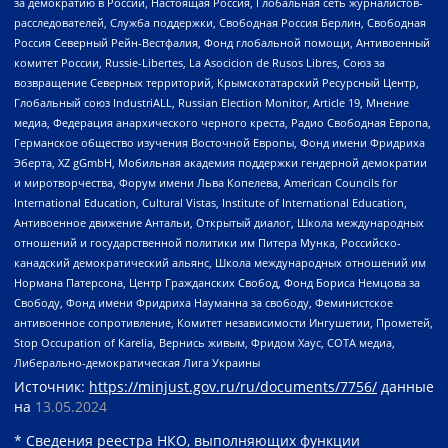
за демократию в России, Настоящая Россия, Глобальная сеть журналистов-
расследователей, Служба поддержки, Свободная Россия Берлин, Свободная
Россия Северный Рейн-Вестфалия, Фонд глобальной помощи, Антивоенный
комитет России, Russie-Libertes, La Asocicion de Rusos Libres, Союз за
возвращение Северных территорий, Крымскотатарский Ресурсный Центр,
Глобальный союз IndustriALL, Russian Election Monitor, Article 19, Мнение
медиа, Федерация анархического черного креста, Радио Свободная Европа,
Германское общество изучения Восточной Европы, Фонд имени Фридриха
Эберта, XZ gGmbH, Мобильная академия поддержки гендерной демократии
и миротворчества, Форум имени Льва Копелева, American Councils for
International Education, Cultural Vistas, Institute of International Education,
Антивоенное движение Антальи, Открытый диалог, Школа международных
отношений и государственной политики им Питера Мунка, Российско-
канадский демократический альянс, Школа международных отношений им
Нормана Патерсона, Центр Гражданских Свобод, Фонд Бориса Немцова за
Свободу, Фонд имени Фридриха Науманна за свободу, Феминистское
антивоенное сопротивление, Комитет независимости Ингушетии, Прометей,
Stop Occupation of Karelia, Вернись живым, Фридом Хаус, СОТА медиа,
Либерально-демократическая Лига Украины
Источник:
https://minjust.gov.ru/ru/documents/7756/
данные
на
13.05.2024
* Сведения реестра НКО, выполняющих функции