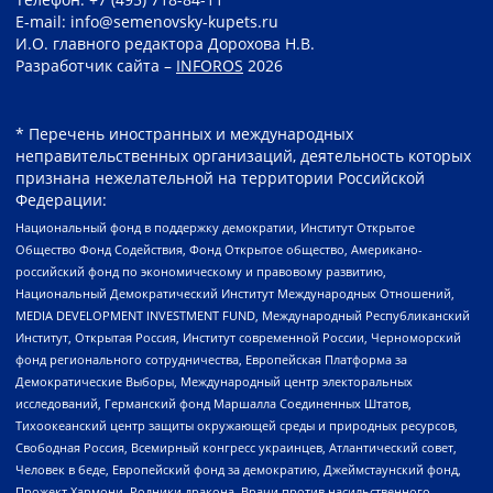
E-mail: info@semenovsky-kupets.ru
И.О. главного редактора Дорохова Н.В.
Разработчик сайта –
INFOROS
2026
* Перечень иностранных и международных
неправительственных организаций, деятельность которых
признана нежелательной на территории Российской
Федерации:
Национальный фонд в поддержку демократии, Институт Открытое
Общество Фонд Содействия, Фонд Открытое общество, Американо-
российский фонд по экономическому и правовому развитию,
Национальный Демократический Институт Международных Отношений,
MEDIA DEVELOPMENT INVESTMENT FUND, Международный Республиканский
Институт, Открытая Россия, Институт современной России, Черноморский
фонд регионального сотрудничества, Европейская Платформа за
Демократические Выборы, Международный центр электоральных
исследований, Германский фонд Маршалла Соединенных Штатов,
Тихоокеанский центр защиты окружающей среды и природных ресурсов,
Свободная Россия, Всемирный конгресс украинцев, Атлантический совет,
Человек в беде, Европейский фонд за демократию, Джеймстаунский фонд,
Прожект Хармони, Родники дракона, Врачи против насильственного