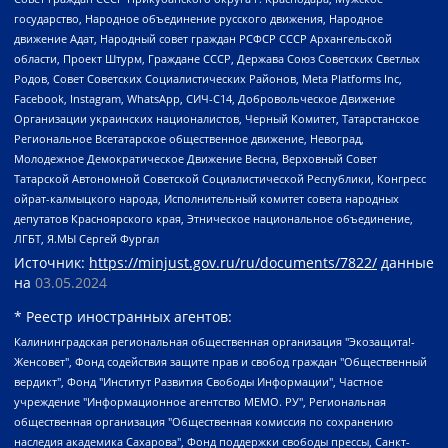
государство, Народное объединение русского движения, Народное
движение Адат, Народный совет граждан РСФСР СССР Архангельской
области, Проект Штурм, Граждане СССР, Держава Союз Советских Светлых
Родов, Совет Советских Социалистических Районов, Meta Platforms Inc,
Facebook, Instagram, WhatsApp, СИЧ-С14, Добровольческое Движение
Организации украинских националистов, Черный Комитет, Татарстанское
Региональное Всетатарское общественное движение, Невоград,
Молодежное Демократическое Движение Весна, Верховный Совет
Татарской Автономной Советской Социалистической Республики, Конгресс
ойрат-калмыцкого народа, Исполнительный комитет совета народных
депутатов Красноярского края, Этническое национальное объединение,
ЛГБТ, Я.МЫ Сергей Фургал
Источник:
https://minjust.gov.ru/ru/documents/7822/
данные
на
03.05.2024
* Реестр иностранных агентов:
Калининградская региональная общественная организация "Экозащита!-Женсовет", Фонд содействия защите прав и свобод граждан "Общественный вердикт", Фонд "Институт Развития Свободы Информации", Частное учреждение "Информационное агентство МЕМО. РУ", Региональная общественная организация "Общественная комиссия по сохранению наследия академика Сахарова", Фонд поддержки свободы прессы, Санкт-Петербургская общественная правозащитная организация "Гражданский контроль", Межрегиональная общественная организация "Информационно-просветительский центр "Мемориал", Региональный Фонд "Центр Защиты Прав Средств Массовой Информации", с 05.12.2023 Фонд "Центр Защиты Прав Средств массовой информации", Региональная общественная благотворительная организация помощи беженцам и мигрантам "Гражданское содействие", Негосударственное образовательное учреждение дополнительного профессионального образования (повышение квалификации) специалистов "АКАДЕМИЯ ПО ПРАВАМ ЧЕЛОВЕКА", Свердловская региональная общественная организация "Сутяжник", Автономная некоммерческая организация "Центр независимых социологических исследований", Союз общественных объединений "Российский исследовательский центр по правам человека", Региональное общественное учреждение научно-информационный центр "МЕМОРИАЛ", Некоммерческая организация "Фонд защиты гласности", Автономная некоммерческая организация "Институт прав человека", Городская общественная организация "Екатеринбургское общество "МЕМОРИАЛ", Городская общественная организация "Рязанское историко-просветительское и правозащитное общество "Мемориал" (Рязанский Мемориал), Челябинский региональный орган общественной самодеятельности – женское общественное объединение "Женщины Евразии", Челябинский региональный орган общественной самодеятельности "Уральская правозащитная группа", Фонд содействия защите здоровья и социальной справедливости имени Андрея Рылькова, Автономная Некоммерческая Организация "Аналитический Центр Юрия Левады", Автономная некоммерческая организация социальной поддержки населения "Проект Апрель", Региональная общественная организация помощи женщинам и детям, находящимся в кризисной ситуации "Информационно-методический центр "Анна", Фонд содействия развитию массовых коммуникаций и правовому просвещению "Так-так-Так", Фонд содействия устойчивому развитию "Серебряная тайга", Свердловский региональный общественный фонд социальных проектов "Новое время", "Idel.Реалии", Кавказ.Реалии, Крым.Реалии, Телеканал Настоящее Время, Татаро-башкирская служба Радио Свобода (Azatliq Radiosi), Радио Свободная Европа/Радио Свобода (PCE/PC), "Сибирь.Реалии", "Фактограф", Благотворительный фонд помощи осужденным и их семьям, Автономная некоммерческая организация "Институт глобализации и социальных движений", Фонд "В защиту прав заключенных", Частное учреждение "Центр поддержки и содействия развитию средств массовой информации", Пензенский региональный общественный благотворительный фонд "Гражданский союз", "Север.Реалии", Некоммерческая организация Фонд "Правовая инициатива", Общество с ограниченной ответственностью "Радио Свободная Европа/Радио Свобода", Чешское информационное агентство "MEDIUM-ORIENT", Красноярская региональная общественная организация "Мы против СПИДа", Камалягин Денис Николаевич, Маркелов Сергей Евгеньевич, Пономарев Лев Александрович, Савицкая Людмила Алексеевна, Автономная некоммерческая организация "Центр по работе с проблемой насилия "НАСИЛИЮ.НЕТ", Межрегиональный профессиональный союз работников здравоохранения "Альянс врачей", Юридическое лицо, зарегистрированное в Латвийской Республике, SIA "Medusa Project" (регистрационный номер 40103797863, дата регистрации 10.06.2014), Некоммерческая организация "Фонд по борьбе с коррупцией", Автономная некоммерческая организация "Институт права и публичной политики", Баданин Роман Сергеевич, Гликин Максим Александрович, Железнова Мария Михайловна, Лукьянова Юлия Сергеевна, Маетная Елизавета Витальевна, Маняхин Петр Борисович, Чуракова Ольга Владимировна, Ярош Юлия Петровна, Юридическое лицо "The Insider SIA", зарегистрированное в Риге, Латвийская Республика (дата регистрации 26.06.2015), являющееся администратором доменного имени интернет-издания "The Insider SIA", https://theins.ru, Постернак Алексей Евгеньевич, Рубин Михаил Аркадьевич, Анин Роман Александрович, Юридическое лицо Istories fonds, зарегистрированное в Латвийской Республике (регистрационный номер 50008295751, дата регистрации 24.02.2020), Великовский Дмитрий Александрович, Долинина Ирина Николаевна, Мароховская Алеся Алексеевна, Шлейнов Роман Юрьевич, Шмагун Олеся Валентиновна, Общество с ограниченной ответственностью "Альтаир 2021", Общество с ограниченной ответственностью "Вега 2021", Общество с ограниченной ответственностью "Главный редактор 2021", Общество с ограниченной ответственностью "Ромашки монолит", Важенков Артем Валерьевич, Ивановская областная общественная организация "Центр гендерных исследований", Гурман Юрий Альбертович, Медиапроект "ОВД-Инфо", Егоров Владимир Владимирович, Жилинский Владимир Александрович, Общество с ограниченной ответственностью "ЗП", Иванова София Юрьевна, Карезина Инна Павловна, Кильтау Екатерина Викторовна, Петров Алексей Викторович, Пискунов Сергей Евгеньевич, Смирнов Сергей Сергеевич, Тихонов Михаил Сергеевич, Общество с ограниченной ответственностью "ЖУРНАЛИСТ-ИНОСТРАННЫЙ АГЕНТ", Арапова Галина Юрьевна, Вольтская Татьяна Анатольевна, Американская компания "Mason G.E.S. Anonymous Foundation" (США), являющаяся владельцем интернет-издания https://mnews.world/, Компания "Stichting Bellingcat", зарегистрированная в Нидерландах (дата регистрации 11.07.2018), Захаров Андрей Вячеславович, Клепиковская Екатерина Дмитриевна, Общество с ограниченной ответственностью "МЕМО", Перл Роман Александрович, Симонов Евгений Алексеевич, Соловьева Елена Анатольевна, Сотников Даниил Владимирович, Сурначева Елизавета Дмитриевна, Автономная некоммерческая организация по защите прав человека и информированию населения "Якутия – Наше Мнение", Общество с ограниченной ответственностью "Москоу диджитал медиа", с 26.01.2023 Общество с ограниченной ответственностью "Чайка Белые сады", Ветошкина Валерия Валерьевна, Заговора Максим Александрович, Межрегиональное общественное движение "Российская ЛГБТ - сеть", Оленичев Максим Владимирович, Павлов Иван Юрьевич, Скворцова Елена Сергеевна, Общество с ограниченной ответственностью "Как бы инагент", Кочетков Игорь Викторович, Общество с ограниченной ответственностью "Честные выборы", Еланчик Олег Александрович, Общество с ограниченной ответственностью "Нобелевский призыв", Гималова Регина Эмилевна, Григорьев Андрей Валерьевич, Григорьева Алина Александровна, Ассоциация по содействию защите прав призывников, альтернативнослужащих и военнослужащих "Правозащитная группа "Гражданин.Армия.Право", Хисамова Регина Фаритовна, Автономная некоммерческая организация по реализации социально-правовых программ "Лилит", Дальневосточное общественное движение "Маяк", Санкт-Петербургская ЛГБТ-инициативная группа "Выход", Инициативная группа ЛГБТ+ "Реверс", Алексеев Андрей Викторович, Бекбулатова Таисия Львовна, Беляев Иван Михайлович, Владыкина Елена Сергеевна, Гельман Марат Александрович, Никульшина Вероника Юрьевна, Толоконникова Надежда Андреевна, Шендерович Виктор Анатольевич, Общество с ограниченной ответственностью "Данное сообщение", Общество с ограниченной ответственностью Издательский дом "Новая глава", Айнбиндер Александра Александровна, Московский комьюнити-центр для ЛГБТ+инициатив, Благотворительный фонд развития филантропии, Deutsche Welle (Германия, Kurt-Schumacher-Strasse 3, 53113 Bonn), Борзунова Мария Михайловна, Воробьев Виктор Викторович, Голубева Анна Львовна, Константинова Алла Михайловна, Малкова Ирина Владимировна, Мурадов Мурад Абдулгалимович, Осетинская Елизавета Николаевна, Понасенков Евгений Николаевич, Ганапольский Матвей Юрьевич, Киселев Евгений Алексеевич, Борухович Ирина Григорьевна, Дремин Иван Тимофеевич, Дубровский Дмитрий Викторович, Красноярская региональная общественная организация поддержки и развития альтернативных образовательных технологий и межкультурных коммуникаций "ИНТЕРРА", Маяковская Екатерина Алексеевна, Фейгин Марк Захарович, Филимонов Андрей Викторович, Дзугкоева Регина Николаевна, Доброхотов Роман Александрович, Дудь Юрий Александрович, Елкин Сергей Владимирович, Кругликов Кирилл Игоревич, Сабунаева Мария Леонидовна, Семенов Алексей Владимирович, Шаинян Карен Багратович, Шульман Екатерина Михайловна, Асафьев Артур Валерьевич, Вахштайн Виктор Семенович, Венедиктов Алексей Алексеевич, Лушникова Екатерина Евгеньевна, Волков Леонид Михайлович, Невзоров Александр Глебович, Пархоменко Сергей Борисович, Сироткин Ярослав Николаевич, Кара-Мурза Владимир Владимирович, Баранова Наталья Владимировна, Гозман Леонид Яковлевич, Кагарлицкий Борис Юльевич, Климарев Михаил Валерьевич, Милов Владимир Станиславович, Автономная некоммерческая организация Краснодарский центр современного искусства "Типография", Моргенштерн Алишер Тагирович, Соболь Любовь Эдуардовна, Общество с ограниченной ответственностью "ЛИЗА НОРМ", Каспаров Гарри Кимович, Ходорковский Михаил Борисович, Общество с ограниченной ответственностью "Апрельские тезисы", Данилович Ирина Брониславовна, Кашин Олег Владимирович, Петров Николай Владимирович, Пивоваров Алексей Владимирович, Соколов Михаил Владимирович, Цветкова Юлия Владимировна, Чичваркин Евгений Александрович, Комитет против пыток/Команда против пыток, Общество с ограниченной ответственностью "Первый научный", Общество с ограниченной ответственностью "Вертолет и ко", Белоцерковская Вероника Борисовна, Кац Максим Евгеньевич, Лазарева Татьяна Юрьевна, Шаведдинов Руслан Табризович, Яшин Илья Валерьевич, Общество с ограниченной ответственностью "Иноагент ААВ", Алешковский Дмитрий Петрович, Альбац Евгения Марковна, Быков Дмитрий Львович, Галямина Юлия Евгеньевна, Лойко Сергей Леонидович, Мартынов Кирилл Константинович, Медведев Сергей Александрович, Крашенинников Федор Геннадиевич, Гордеева Катерина Вл