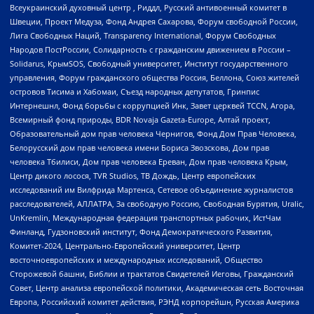
Всеукраинский духовный центр , Риддл, Русский антивоенный комитет в
Швеции, Проект Медуза, Фонд Андрея Сахарова, Форум свободной России,
Лига Свободных Наций, Transparеncy International, Форум Свободных
Народов ПостРоссии, Солидарность с гражданским движением в России –
Solidarus, КрымSOS, Свободный университет, Институт государственного
управления, Форум гражданского общества Россия, Беллона, Союз жителей
островов Тисима и Хабомаи, Съезд народных депутатов, Гринпис
Интернешнл, Фонд борьбы с коррупцией Инк, Завет церквей TCCN, Агора,
Всемирный фонд природы, BDR Novaja Gazeta-Europe, Алтай проект,
Образовательный дом прав человека Чернигов, Фонд Дом Прав Человека,
Белорусский дом прав человека имени Бориса Звозскова, Дом прав
человека Тбилиси, Дом прав человека Ереван, Дом прав человека Крым,
Центр дикого лосося, TVR Studios, ТВ Дождь, Центр европейских
исследований им Вилфрида Мартенса, Сетевое объединение журналистов
расследователей, АЛЛАТРА, За свободную Россию, Свободная Бурятия, Uralic,
UnKremlin, Международная федерация транспортных рабочих, ИстЧам
Финланд, Гудзоновский институт, Фонд Демократического Развития,
Комитет-2024, Центрально-Европейский университет, Центр
восточноевропейских и международных исследований, Общество
Сторожевой башни, Библии и трактатов Свидетелей Иеговы, Гражданский
Совет, Центр анализа европейской политики, Академическая сеть Восточная
Европа, Российский комитет действия, РЭНД корпорейшн, Русская Америка