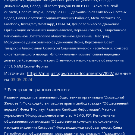
движение Адат, Народный совет граждан РСФСР СССР Архангельской
области, Проект Штурм, Граждане СССР, Держава Союз Советских Светлых
Родов, Совет Советских Социалистических Районов, Meta Platforms Inc,
Facebook, Instagram, WhatsApp, СИЧ-С14, Добровольческое Движение
Организации украинских националистов, Черный Комитет, Татарстанское
Региональное Всетатарское общественное движение, Невоград,
Молодежное Демократическое Движение Весна, Верховный Совет
Татарской Автономной Советской Социалистической Республики, Конгресс
ойрат-калмыцкого народа, Исполнительный комитет совета народных
депутатов Красноярского края, Этническое национальное объединение,
ЛГБТ, Я.МЫ Сергей Фургал
Источник:
https://minjust.gov.ru/ru/documents/7822/
данные
на
03.05.2024
* Реестр иностранных агентов:
Калининградская региональная общественная организация "Экозащита!-Женсовет", Фонд содействия защите прав и свобод граждан "Общественный вердикт", Фонд "Институт Развития Свободы Информации", Частное учреждение "Информационное агентство МЕМО. РУ", Региональная общественная организация "Общественная комиссия по сохранению наследия академика Сахарова", Фонд поддержки свободы прессы, Санкт-Петербургская общественная правозащитная организация "Гражданский контроль", Межрегиональная общественная организация "Информационно-просветительский центр "Мемориал", Региональный Фонд "Центр Защиты Прав Средств Массовой Информации", с 05.12.2023 Фонд "Центр Защиты Прав Средств массовой информации", Региональная общественная благотворительная организация помощи беженцам и мигрантам "Гражданское содействие", Негосударственное образовательное учреждение дополнительного профессионального образования (повышение квалификации) специалистов "АКАДЕМИЯ ПО ПРАВАМ ЧЕЛОВЕКА", Свердловская региональная общественная организация "Сутяжник", Автономная некоммерческая организация "Центр независимых социологических исследований", Союз общественных объединений "Российский исследовательский центр по правам человека", Региональное общественное учреждение научно-информационный центр "МЕМОРИАЛ", Некоммерческая организация "Фонд защиты гласности", Автономная некоммерческая организация "Институт прав человека", Городская общественная организация "Екатеринбургское общество "МЕМОРИАЛ", Городская общественная организация "Рязанское историко-просветительское и правозащитное общество "Мемориал" (Рязанский Мемориал), Челябинский региональный орган общественной самодеятельности – женское общественное объединение "Женщины Евразии", Челябинский региональный орган общественной самодеятельности "Уральская правозащитная группа", Фонд содействия защите здоровья и социальной справедливости имени Андрея Рылькова, Автономная Некоммерческая Организация "Аналитический Центр Юрия Левады", Автономная некоммерческая организация социальной поддержки населения "Проект Апрель", Региональная общественная организация помощи женщинам и детям, находящимся в кризисной ситуации "Информационно-методический центр "Анна", Фонд содействия развитию массовых коммуникаций и правовому просвещению "Так-так-Так", Фонд содействия устойчивому развитию "Серебряная тайга", Свердловский региональный общественный фонд социальных проектов "Новое время", "Idel.Реалии", Кавказ.Реалии, Крым.Реалии, Телеканал Настоящее Время, Татаро-башкирская служба Радио Свобода (Azatliq Radiosi), Радио Свободная Европа/Радио Свобода (PCE/PC), "Сибирь.Реалии", "Фактограф", Благотворительный фонд помощи осужденным и их семьям, Автономная некоммерческая организация "Институт глобализации и социальных движений", Фонд "В защиту прав заключенных", Частное учреждение "Центр поддержки и содействия развитию средств массовой информации", Пензенский региональный общественный благотворительный фонд "Гражданский союз", "Север.Реалии", Некоммерческая организация Фонд "Правовая инициатива", Общество с ограниченной ответственностью "Радио Свободная Европа/Радио Свобода", Чешское информационное агентство "MEDIUM-ORIENT", Красноярская региональная общественная организация "Мы против СПИДа", Камалягин Денис Николаевич, Маркелов Сергей Евгеньевич, Пономарев Лев Александрович, Савицкая Людмила Алексеевна, Автономная некоммерческая организация "Центр по работе с проблемой насилия "НАСИЛИЮ.НЕТ", Межрегиональный профессиональный союз работников здравоохранения "Альянс врачей", Юридическое лицо, зарегистрированное в Латвийской Республике, SIA "Medusa Project" (регистрационный номер 40103797863, дата регистрации 10.06.2014), Некоммерческая организация "Фонд по борьбе с коррупцией", Автономная некоммерческая организация "Институт права и публичной политики", Баданин Роман Сергеевич, Гликин Максим Александрович, Железнова Мария Михайловна, Лукьянова Юлия Сергеевна, Маетная Елизавета Витальевна, Маняхин Петр Борисович, Чуракова Ольга Владимировна, Ярош Юлия Петровна, Юридическое лицо "The Insider SIA", зарегистрированное в Риге, Латвийская Республика (дата регистрации 26.06.2015), являющееся администратором доменного имени интернет-издания "The Insider SIA", https://theins.ru, Постернак Алексей Евгеньевич, Рубин Михаил Аркадьевич, Анин Роман Александрович, Юридическое лицо Istories fonds, зарегистрированное в Латвийской Республике (регистрационный номер 50008295751, дата регистрации 24.02.2020), Великовский Дмитрий Александрович, Долинина Ирина Николаевна, Мароховская Алеся Алексеевна, Шлейнов Роман Юрьевич, Шмагун Олеся Валентиновна, Общество с ограниченной ответственностью "Альтаир 2021", Общество с ограниченной ответственностью "Вега 2021", Общество с ограниченной ответственностью "Главный редактор 2021", Общество с ограниченной ответственностью "Ромашки монолит", Важенков Артем Валерьевич, Ивановская областная общественная организация "Центр гендерных исследований", Гурман Юрий Альбертович, Медиапроект "ОВД-Инфо", Егоров Владимир Владимирович, Жилинский Владимир Александрович, Общество с ограниченной ответственностью "ЗП", Иванова София Юрьевна, Карезина Инна Павловна, Кильтау Екатерина Викторовна, Петров Алексей Викторович, Пискунов Сергей Евгеньевич, Смирнов Сергей Сергеевич, Тихонов Михаил Сергеевич, Общество с ограниченной ответственностью "ЖУРНАЛИСТ-ИНОСТРАННЫЙ АГЕНТ", Арапова Галина Юрьевна, Вольтская Татьяна Анатольевна, Американская компания "Mason G.E.S. Anonymous Foundation" (США), являющаяся владельцем интернет-издания https://mnews.world/, Компания "Stichting Bellingcat", зарегистрированная в Нидерландах (дата регистрации 11.07.2018), Захаров Андрей Вячеславович, Клепиковская Екатерина Дмитриевна, Общество с ограниченной ответственностью "МЕМО", Перл Роман Александрович, Симонов Евгений Алексеевич, Соловьева Елена Анатольевна, Сотников Даниил Владимирович, Сурначева Елизавета Дмитриевна, Автономная некоммерческая организация по защите прав человека и информированию населения "Якутия – Наше Мнение", Общество с ограниченной ответственностью "Москоу диджитал медиа", с 26.01.2023 Общество с ограниченной ответственностью "Чайка Белые сады", Ветошкина Валерия Валерьевна, Заговора Максим Александрович, Межрегиональное общественное движение "Российская ЛГБТ - сеть", Оленичев Максим Владимирович, Павлов Иван Юрьевич, Скворцова Елена Сергеевна, Общество с ограниченной ответственностью "Как бы инагент", Кочетков Игорь Викторович, Общество с ограниченной ответственностью "Честные выборы", Еланчик Олег Александрович, Общество с ограниченной ответственностью "Нобелевский призыв", Гималова Регина Эмилевна, Григорьев Андрей Валерьевич, Григорьева Алина Александровна, Ассоциация по содействию защите прав призывников, альтернативнослужащих и военнослужащих "Правозащитная группа "Гражданин.Армия.Право", Хисамова Регина Фаритовна, Автономная некоммерческая организация по реализации социально-правовых программ "Лилит", Дальневосточное общественное движение "Маяк", Санкт-Петербургская ЛГБТ-инициативная группа "Выход", Инициативная группа ЛГБТ+ "Реверс", Алексеев Андрей Викторович, Бекбулатова Таисия Львовна, Беляев Иван Михайлович, Владыкина Елена Сергеевна, Гельман Марат Александрович, Никульшина Вероника Юрьевна, Толоконникова Надежда Андреевна, Шендерович Виктор Анатольевич, Общество с ограниченной ответственностью "Данное сообщение", Общество с ограниченной ответственностью Издательский дом "Новая глава", Айнбиндер Александра Александровна, Московский комьюнити-центр для ЛГБТ+инициатив, Благотворительный фонд развития филантропии, Deutsche Welle (Германия, Kurt-Schumacher-Strasse 3, 53113 Bonn), Борзунова Мария Михайловна, Воробьев Виктор Викторович, Голубева Анна Львовна, Константинова Алла Михайловна, Малкова Ирина Владимировна, Мурадов Мурад Абдулгалимович, Осетинская Елизавета Николаевна, Понасенков Евгений Николаевич, Ганапольский Матвей Юрьевич, Киселев Евгений Алексеевич, Борухович Ирина Григорьевна, Дремин Иван Тимофеевич, Дубровский Дмитрий Викторович, Красноярская региональная общественная организация поддержки и развития альтернативных образовательных технологий и межкультурных коммуникаций "ИНТЕРРА", Маяковская Екатерина Алексеевна, Фейгин Марк Захарович, Филимонов Андрей Викторович, Дзугкоева Регина Николаевна, Доброхотов Роман Александрович, Дудь Юрий Александрович, Елкин Сергей Владимирович, Кругликов Кирилл Игоревич, Сабунаева Мария Леонидовна, Семенов Алексей Владимирович, Шаинян Карен Багратович, Шульман Екатерина Михайловна, Асафьев Артур Валерьевич, Вахштайн Виктор Семенович, Венедиктов Алексей Алексеевич, Лушникова Екатерина Евгеньевна, Волков Леонид Михайлович, Невзоров Александр Глебович, Пархоменко Сергей Борисович, Сироткин Ярослав Николаевич, Кара-Мурза Владимир Владимирович, Баранова Наталья Владимировна, Гозман Леонид Яковлевич, Кагарлицкий Борис Юльевич, Климарев Михаил Валерьевич, Милов Владимир Станиславович, Автономная некоммерческая организация Краснодарский центр современного искусства "Типография", Моргенштерн Алишер Тагирович, Соболь Любовь Эдуардовна, Общество с ограниченной ответственностью "ЛИЗА НОРМ", Каспаров Гарри Кимович, Ходорковский Михаил Борисович, Общество с ограниченной ответственностью "Апрельские тезисы", Данилович Ирина Брониславовна, Кашин Олег Владимирович, Петров Николай Владимирович, Пивоваров Алексей Владимирович, Соколов Михаил Владимирович, Цветкова Юлия Владимировна, Чичваркин Евгений Александрович, Комитет против пыток/Команда против пыток, Общество с ограниченной ответственностью "Первый научный", Общество с ограниченной ответственностью "Вертолет и ко", Белоцерковская Вероника Борисовна, Кац Максим Евгеньевич, Лазарева Татьяна Юрьевна, Шаведдинов Руслан Табризович, Яшин Илья Валерьевич, Общество с ограниченной ответственностью "Иноагент ААВ", Алешковский Дмитрий Петрович, Альбац Евгения Марковна, Быков Дмитрий Львович, Галямина Юлия Евгеньевна, Лойко Сергей Леонидович, Мартынов Кирилл Константинович, Медведев Сергей Александрович, Крашенинников Федор Геннадиевич, Гордеева Катерина Вл