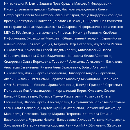
Интернешнл-Р, Центр Защиты Прав Средств Массовой Информации,
Институт развития прессы - Сибирь, Частное учреждение в Санкт-
Петербурге Совета Министров Северных Стран, Фонд поддержки свободы
прессы, Гражданский контроль, Человек и Закон, Общественная комиссия
по сохранению наследия академика Сахарова, Информационное агентство
МЕМО. РУ, Институт региональной прессы, Институт Развития Свободы
Информации, Экозащита!-Женсовет, Общественный вердикт, Евразийская
антимонопольная ассоциация, Бедушев Петр Петрович, Дзугкоева Регина
Николаевна, Кривенко Сергей Владимирович, Милославский Павел
Юрьевич, Шнырова Ольга Вадимовна, Чанышева Лилия Айратовна,
Сидорович Ольга Борисовна, Туровский Александр Алексеевич, Васильева
Анастасия Евгеньевна, Ривина Анна Валерьевна, Бойко Анатолий
Николаевич, Дугин Сергей Георгиевич, Пивоваров Андрей Сергеевич,
Аверин Виталий Евгеньевич, Барахоев Магомед Бекханович, Шарипков
Олег Викторович, Мошель Ирина Ароновна, Шведов Григорий Сергеевич,
Пономарев Лев Александрович, Каргалицкий Борис Юльевич, Созаев
Валерий Валерьевич, Исламов Тимур Рифгатович, Романова Ольга
Евгеньевна, Щаров Сергей Алексадрович, Цирульников Борис Альбертович,
Гасан Ольга Павловна, Паутов Юрий Анатольевич, Верховский Александр
Маркович, Пислакова-Паркер Марина Петровна, Кочеткова Татьяна
Владимировна, Чуркина Наталья Валерьевна, Акимова Татьяна Николаевна,
Золотарева Екатерина Александровна, Рачинский Ян Збигневич, Жемкова