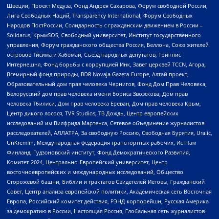
Швеции, Проект Медуза, Фонд Андрея Сахарова, Форум свободной России,
Лига Свободных Наций, Transparеncy International, Форум Свободных
Народов ПостРоссии, Солидарность с гражданским движением в России –
Solidarus, КрымSOS, Свободный университет, Институт государственного
управления, Форум гражданского общества Россия, Беллона, Союз жителей
островов Тисима и Хабомаи, Съезд народных депутатов, Гринпис
Интернешнл, Фонд борьбы с коррупцией Инк, Завет церквей TCCN, Агора,
Всемирный фонд природы, BDR Novaja Gazeta-Europe, Алтай проект,
Образовательный дом прав человека Чернигов, Фонд Дом Прав Человека,
Белорусский дом прав человека имени Бориса Звозскова, Дом прав
человека Тбилиси, Дом прав человека Ереван, Дом прав человека Крым,
Центр дикого лосося, TVR Studios, ТВ Дождь, Центр европейских
исследований им Вилфрида Мартенса, Сетевое объединение журналистов
расследователей, АЛЛАТРА, За свободную Россию, Свободная Бурятия, Uralic,
UnKremlin, Международная федерация транспортных рабочих, ИстЧам
Финланд, Гудзоновский институт, Фонд Демократического Развития,
Комитет-2024, Центрально-Европейский университет, Центр
восточноевропейских и международных исследований, Общество
Сторожевой башни, Библии и трактатов Свидетелей Иеговы, Гражданский
Совет, Центр анализа европейской политики, Академическая сеть Восточная
Европа, Российский комитет действия, РЭНД корпорейшн, Русская Америка
за демократию в России, Настоящая Россия, Глобальная сеть журналистов-