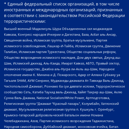
* Единый федеральный список организаций, в том числе
иностранных и международных организаций, признанных
в соответствии с законодательством Российской Федерации
террористическими:
Высший военный Маджлисуль Шура Объединенных сил моджахедов
Кавказа, Конгресс народов Ичкерии и Дагестана, База, Асбат аль-Ансар,
Священная война, Исламская группа, Братья-мусульмане, Партия
исламского освобождения, Лашкар-И-Тайба, Исламская группа, Движение
Талибан, Исламская партия Туркестана, Общество социальных реформ,
Общество возрождения исламского наследия, Дом двух святых, Джунд аш-
Шам, Исламский джихад, Аль-Каида, Имарат Кавказ, АБТО, Правый сектор,
Исламское государство, Джабха аль-Нусра ли-Ахль аш-Шам, Народное
ополчение имени К. Минина и Д. Пожарского, Аджр от Аллаха Субхану уа
Тагьаля SHAM, АУМ Синрике, Муджахеды джамаата Ат-Тавхида Валь-Джихад,
Чистопольский Джамаат, Рохнамо ба суи давлати исломи, Террористическое
сообщество Сеть, Катиба Таухид валь-Джихад, Хайят Тахрир аш-Шам, Ахлю
Сунна Валь Джамаа, National Socialism/White Power, Артподготовка,
Религиозная группа “Джамаат “Красный пахарь”, Колумбайн, Хатлонский
джамаат, Мусульманская религиозная группа п. Кушкуль г. Оренбург,
Крымско-татарский добровольческий батальон имени Номана
Челебиджихана, Азов, Партия исламского возрождения Таджикистана,
Народная самооборона, Дуббайский джамаат, московская ячейка, Батал-