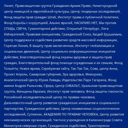
Лилит, Правозащитная группа Гражданин.Армия.Право, Нижегородский
центр немецкой и европейской культуры, Центр гендерных исследований,
Фонд защиты прав граждан Штаб, Институт права и публичной политики,
Фонд борьбы с коррупцией, Альянс врачей, НАСИЛИЮ.НЕТ, Мы против
СПИДа, СВЕЧА, Гуманитарное действие, Открытый Петербург, Лига
Избирателей, Правовая инициатива, Гражданский Союз, Хасдей Ерушалаим,
Центр поддержки и содействия развитию средств массовой информации,
Горячая Линия, В защиту прав заключенных, Институт глобализации и
социальных движений, Центр социально-информационных инициатив
Действие, Благотворительный фонд охраны здоровья и защиты прав
граждан, Благотворительный фонд помощи осужденным и их семьям, Фонд
Тольятти, Новое время, Серебряная тайга, Так-Так-Так, Сова, центр Анна,
Проект Апрель, Самарская губерния, Эра здоровья, Мемориал,
Аналитический Центр Юрия Левады, Издательство Парк Гагарина, Фонд
имени Андрея Рылькова, Сфера, Центр СИБАЛЬТ, Уральская правозащитная
группа, Женщины Евразии, Институт прав человека, Фонд защиты гласности,
Российский исследовательский центр по правам человека,
Дальневосточный центр развития гражданских инициатив и социального
партнерства, Гражданское действие, Центр независимых социологических
исследований, Сутяжник, АКАДЕМИЯ ПО ПРАВАМ ЧЕЛОВЕКА, Центр развития
некоммерческих организаций, Частное учреждение в Калининграде Совета
Министров северных стран, Гражданское содействие, Трансперенси