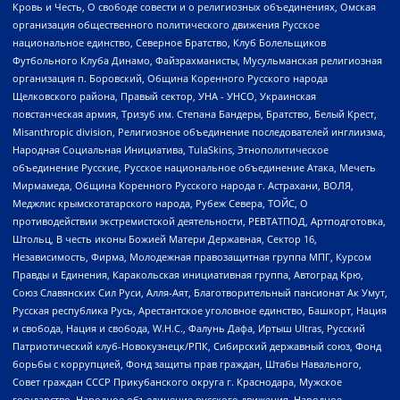
Кровь и Честь, О свободе совести и о религиозных объединениях, Омская
организация общественного политического движения Русское
национальное единство, Северное Братство, Клуб Болельщиков
Футбольного Клуба Динамо, Файзрахманисты, Мусульманская религиозная
организация п. Боровский, Община Коренного Русского народа
Щелковского района, Правый сектор, УНА - УНСО, Украинская
повстанческая армия, Тризуб им. Степана Бандеры, Братство, Белый Крест,
Misanthropic division, Религиозное объединение последователей инглиизма,
Народная Социальная Инициатива, TulaSkins, Этнополитическое
объединение Русские, Русское национальное объединение Атака, Мечеть
Мирмамеда, Община Коренного Русского народа г. Астрахани, ВОЛЯ,
Меджлис крымскотатарского народа, Рубеж Севера, ТОЙС, О
противодействии экстремистской деятельности, РЕВТАТПОД, Артподготовка,
Штольц, В честь иконы Божией Матери Державная, Сектор 16,
Независимость, Фирма, Молодежная правозащитная группа МПГ, Курсом
Правды и Единения, Каракольская инициативная группа, Автоград Крю,
Союз Славянских Сил Руси, Алля-Аят, Благотворительный пансионат Ак Умут,
Русская республика Русь, Арестантское уголовное единство, Башкорт, Нация
и свобода, Нация и свобода, W.H.С., Фалунь Дафа, Иртыш Ultras, Русский
Патриотический клуб-Новокузнецк/РПК, Сибирский державный союз, Фонд
борьбы с коррупцией, Фонд защиты прав граждан, Штабы Навального,
Совет граждан СССР Прикубанского округа г. Краснодара, Мужское
государство, Народное объединение русского движения, Народное