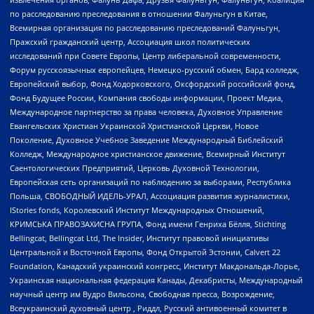
по расследованию преследования в отношении Фалуньгун в Китае,
Всемирная организация по расследованию преследований Фалуньгун,
Пражский гражданский центр, Ассоциация школ политических
исследований при Совете Европы, Центр либеральной современности,
Форум русскоязычных европейцев, Немецко-русский обмен, Бард колледж,
Европейский выбор, Фонд Ходорковского, Оксфордский российский фонд,
Фонд Будущее России, Компания свободы информации, Проект Медиа,
Международное партнерство за права человека, Духовное Управление
Евангельских Христиан Украинской Христианской Церкви, Новое
Поколение, Духовное Учебное Заведение Международный Библейский
Колледж, Международное христианское движение, Всемирный Институт
Саентологических Предприятий, Церковь Духовной Технологии,
Европейская сеть организаций по наблюдению за выборами, Республика
Польша, СВОБОДНЫЙ ИДЕЛЬ-УРАЛ, Ассоциация развития журналистики,
IStories fonds, Королевский Институт Международных Отношений,
КРИМСЬКА ПРАВОЗАХИСНА ГРУПА, Фонд имени Генриха Бёлля, Stichting
Bellingcat, Bellingcat Ltd, The Insider, Институт правовой инициативы
Центральной и Восточной Европы, Фонд Открытой Эстонии, Calvert 22
Foundation, Канадский украинский конгресс, Институт Макдональда-Лорье,
Украинская национальная федерация Канады, Декабристы, Международный
научный центр им Вудро Вильсона, Свободная пресса, Возрождение,
Всеукраинский духовный центр , Риддл, Русский антивоенный комитет в