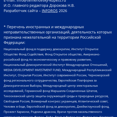
E-mail: info@semenovsky-kupets.ru
И.О. главного редактора Дорохова Н.В.
Разработчик сайта –
INFOROS
2026
* Перечень иностранных и международных
неправительственных организаций, деятельность которых
признана нежелательной на территории Российской
Федерации:
Национальный фонд в поддержку демократии, Институт Открытое
Общество Фонд Содействия, Фонд Открытое общество, Американо-
российский фонд по экономическому и правовому развитию,
Национальный Демократический Институт Международных Отношений,
MEDIA DEVELOPMENT INVESTMENT FUND, Международный Республиканский
Институт, Открытая Россия, Институт современной России, Черноморский
фонд регионального сотрудничества, Европейская Платформа за
Демократические Выборы, Международный центр электоральных
исследований, Германский фонд Маршалла Соединенных Штатов,
Тихоокеанский центр защиты окружающей среды и природных ресурсов,
Свободная Россия, Всемирный конгресс украинцев, Атлантический совет,
Человек в беде, Европейский фонд за демократию, Джеймстаунский фонд,
Прожект Хармони, Родники дракона, Врачи против насильственного
извлечения органов, Фалунь Дафа, Друзья Фалуньгун, Фалуньгун, Коалиция