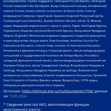
расследователей, Служба поддержки, Свободная Россия Берлин, Свободная
Россия Северный Рейн-Вестфалия, Фонд глобальной помощи, Антивоенный
комитет России, Russie-Libertes, La Asocicion de Rusos Libres, Союз за
возвращение Северных территорий, Крымскотатарский Ресурсный Центр,
Глобальный союз IndustriALL, Russian Election Monitor, Article 19, Мнение
медиа, Федерация анархического черного креста, Радио Свободная Европа,
Германское общество изучения Восточной Европы, Фонд имени Фридриха
Эберта, XZ gGmbH, Мобильная академия поддержки гендерной демократии
и миротворчества, Форум имени Льва Копелева, American Councils for
International Education, Cultural Vistas, Institute of International Education,
Антивоенное движение Антальи, Открытый диалог, Школа международных
отношений и государственной политики им Питера Мунка, Российско-
канадский демократический альянс, Школа международных отношений им
Нормана Патерсона, Центр Гражданских Свобод, Фонд Бориса Немцова за
Свободу, Фонд имени Фридриха Науманна за свободу, Феминистское
антивоенное сопротивление, Комитет независимости Ингушетии, Прометей,
Stop Occupation of Karelia, Вернись живым, Фридом Хаус, СОТА медиа,
Либерально-демократическая Лига Украины
Источник:
https://minjust.gov.ru/ru/documents/7756/
данные
на
13.05.2024
* Сведения реестра НКО, выполняющих функции
иностранного агента: