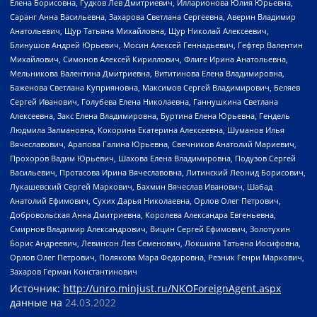
Елена Борисовна, Гудков Лев Дмитриевич, Илларионова Юлия Юрьевна,
Саранг Анна Васильевна, Захарова Светлана Сергеевна, Аверин Владимир
Анатольевич, Щур Татьяна Михайловна, Щур Николай Алексеевич,
Блинушов Андрей Юрьевич, Мосин Алексей Геннадьевич, Гефтер Валентин
Михайлович, Симонов Алексей Кириллович, Флиге Ирина Анатольевна,
Мельникова Валентина Дмитриевна, Вититинова Елена Владимировна,
Баженова Светлана Куприяновна, Максимов Сергей Владимирович, Беляев
Сергей Иванович, Голубева Елена Николаевна, Ганнушкина Светлана
Алексеевна, Закс Елена Владимировна, Буртина Елена Юрьевна, Гендель
Людмила Залмановна, Кокорина Екатерина Алексеевна, Шуманов Илья
Вячеславович, Арапова Галина Юрьевна, Свечников Анатолий Мариевич,
Прохоров Вадим Юрьевич, Шахова Елена Владимировна, Подузов Сергей
Васильевич, Протасова Ирина Вячеславовна, Литинский Леонид Борисович,
Лукашевский Сергей Маркович, Бахмин Вячеслав Иванович, Шабад
Анатолий Ефимович, Сухих Дарья Николаевна, Орлов Олег Петрович,
Добровольская Анна Дмитриевна, Королева Александра Евгеньевна,
Смирнов Владимир Александрович, Вицин Сергей Ефимович, Золотухин
Борис Андреевич, Левинсон Лев Семенович, Локшина Татьяна Иосифовна,
Орлов Олег Петрович, Полякова Мара Федоровна, Резник Генри Маркович,
Захаров Герман Константинович
Источник:
http://unro.minjust.ru/NKOForeignAgent.aspx
данные на
24.03.2022