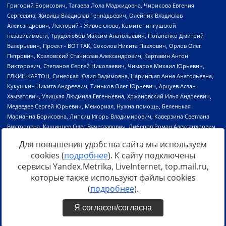
Для повышения удобства сайта мы используем
cookies (
подробнее
). К сайту подключены
сервисы Yandex.Metrika, LiveInternet, top.mail.ru,
Источник:
https://minjust.gov.ru/uploaded/files/reestr-
которые также используют файлы cookies
inostrannyih-agentov-22-03-2024.pdf
данные на
22.03.2024
(
подробнее
).
Я согласен/согласна