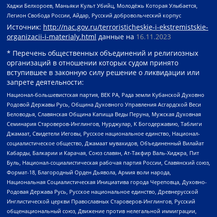
Хаджи Белхороев, Маньяки Культ Убийц, Молодёжь Которая Улыбается,
Легион Свобода России, Айдар, Русский добровольческий корпус
Источник:
http://nac.gov.ru/terroristicheskie-i-ekstremistskie-
organizacii-i-materialy.html
данные на
16.11.2023
* Перечень общественных объединений и религиозных
организаций в отношении которых судом принято
вступившее в законную силу решение о ликвидации или
запрете деятельности:
Национал-большевистская партия, ВЕК РА, Рада земли Кубанской Духовно
Родовой Державы Русь, Община Духовного Управления Асгардской Веси
Беловодья, Славянская Община Капища Веды Перуна, Мужская Духовная
Семинария Староверов-Инглингов, Нурджулар, К Богодержавию, Таблиги
Джамаат, Свидетели Иеговы, Русское национальное единство, Национал-
социалистическое общество, Джамаат мувахидов, Объединенный Вилайат
Кабарды, Балкарии и Карачая, Союз славян, Ат-Такфир Валь-Хиджра, Пит
Буль, Национал-социалистическая рабочая партия России, Славянский союз,
Формат-18, Благородный Орден Дьявола, Армия воли народа,
Национальная Социалистическая Инициатива города Череповца, Духовно-
Родовая Держава Русь, Русское национальное единство, Древнерусской
Инглистической церкви Православных Староверов-Инглингов, Русский
общенациональный союз, Движение против нелегальной иммиграции,