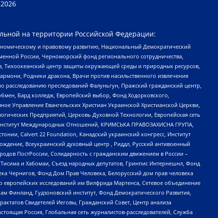
2026
льной на территории Российской Федерации:
кономическому и правовому развитию, Национальный Демократический
менной России, Черноморский фонд регионального сотрудничества,
, Тихоокеанский центр защиты окружающей среды и природных ресурсов,
 Хармони, Родники дракона, Врачи против насильственного извлечения
по расследованию преследований Фалуньгун, Пражский гражданский центр,
бмен, Бард колледж, Европейский выбор, Фонд Ходорковского,
ное Управление Евангельских Христиан Украинской Христианской Церкви,
огических Предприятий, Церковь Духовной Технологии, Европейская сеть
ий Институт Международных Отношений, КРИМСЬКА ПРАВОЗАХИСНА ГРУПА,
стонии, Calvert 22 Foundation, Канадский украинский конгресс, Институт
ждение, Всеукраинский духовный центр , Риддл, Русский антивоенный
ародов ПостРоссии, Солидарность с гражданским движением в России –
в Тисима и Хабомаи, Съезд народных депутатов, Гринпис Интернешнл, Фонд
ека Чернигов, Фонд Дом Прав Человека, Белорусский дом прав человека
нтр европейских исследований им Вилфрида Мартенса, Сетевое объединение
Чам Финланд, Гудзоновский институт, Фонд Демократического Развития,
актатов Свидетелей Иеговы, Гражданский Совет, Центр анализа
астоящая Россия, Глобальная сеть журналистов-расследователей, Служба