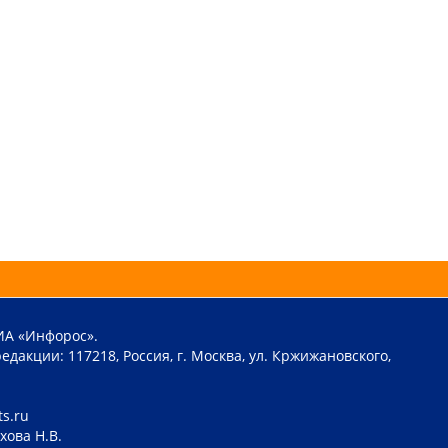
ИА «Инфорос».
едакции: 117218, Россия, г. Москва, ул. Кржижановского,
ts.ru
хова Н.В.