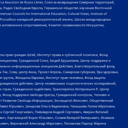
a Asocicion de Rusos Libres, Союз за возвращение Северных территорий,
еста, Радио Свободная Европа, Германское общество изучения Восточной
ouncils for International Education, Cultural Vistas, Institute of
, Российско-канадский демократический альянс, Школа международных
е антивоенное сопротивление, Комитет независимости Ингушетии,
ты прав граждан Штаб, Институт права и публичной политики, Фонд
инициатива, Гражданский Союз, Хасдей Ерушалаим, Центр поддержки и
социально-информационных инициатив Действие, Благотворительный фонд
Так, Сова, центр Анна, Проект Апрель, Самарская губерния, Эра здоровья,
я группа, Женщины Евразии, Институт прав человека, Фонд защиты
Гражданское действие, Центр независимых социологических исследований,
стран, Гражданское содействие, Трансперенси Интернешнл-Р, Центр
н, Фонд поддержки свободы прессы, Гражданский контроль, Человек и
тут Развития Свободы Информации, Экозащита!-Женсовет, Общественный
й Павел Юрьевич, Шнырова Ольга Вадимовна, Чанышева Лилия Айратовна,
ин Сергей Георгиевич, Пивоваров Андрей Сергеевич, Аверин Виталий
вич, Каргалицкий Борис Юльевич, Созаев Валерий Валерьевич, Исламов
льевич, Верховский Александр Маркович, Пислакова-Паркер Марина