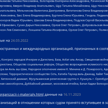
Акимова Татьяна Николаевна, Золотарева Екатерина Александровна, Рачинский Я
Сергеевна, Аверин Владимир Анатольевич, Щур Татьяна Михайловна, Щур Никола
Анатольевна, Мельникова Валентина Дмитриевна, Вититинова Елена Владимировн
 Алексеевна, Закс Елена Владимировна, Буртина Елена Юрьевна, Гендель Людмил
рохоров Вадим Юрьевич, Шахова Елена Владимировна, Подузов Сергей Васильеви
й Ефимович, Сухих Дарья Николаевна, Орлов Олег Петрович, Добровольская Анн
нсон Лев Семенович, Локшина Татьяна Иосифовна, Орлов Олег Петрович, Поляк
ые на
24.03.2022
ностранных и международных организаций, признанных в соотв
нгресс народов Ичкерии и Дагестана, База, Асбат аль-Ансар, Священная война,
уркестана, Общество социальных реформ, Общество возрождения исламского насл
Нусра ли-Ахль аш-Шам, Народное ополчение имени К. Минина и Д. Пожарского, Ад
сломи, Террористическое сообщество Сеть, Катиба Таухид валь-Джихад, Хайят Тах
, Хатлонский джамаат, Мусульманская религиозная группа п. Кушкуль г. Оренбу
ная самооборона, Дуббайский джамаат, московская ячейка, Батал-Хаджи Белхор
organizacii-i-materialy.html
данные на
16.11.2023
анизаций в отношении которых судом принято вступившее в з