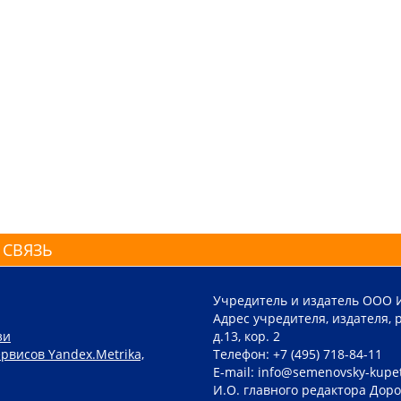
 СВЯЗЬ
Учредитель и издатель ООО 
Адрес учредителя, издателя, р
зи
д.13, кор. 2
рвисов Yandex.Metrika,
Телефон: +7 (495) 718-84-11
E-mail: info@semenovsky-kupe
И.О. главного редактора Доро