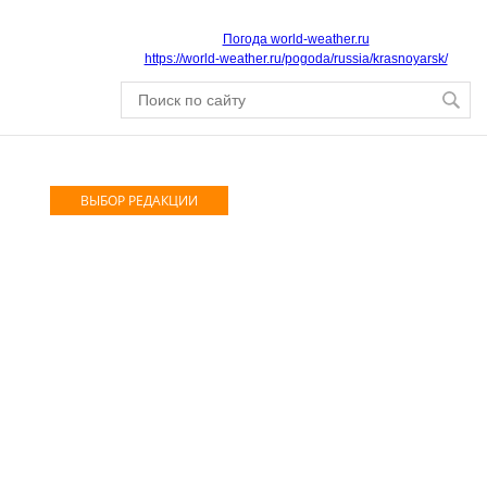
Погода world-weather.ru
https://world-weather.ru/pogoda/russia/krasnoyarsk/
ВЫБОР РЕДАКЦИИ