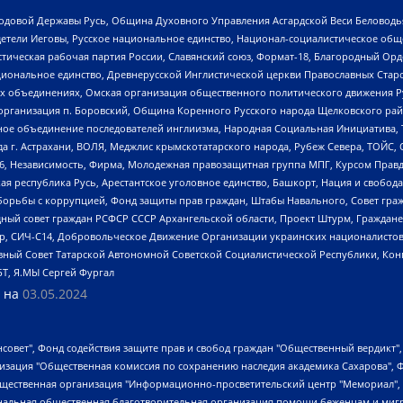
 Родовой Державы Русь, Община Духовного Управления Асгардской Веси Беловод
детели Иеговы, Русское национальное единство, Национал-социалистическое об
истическая рабочая партия России, Славянский союз, Формат-18, Благородный Ор
ациональное единство, Древнерусской Инглистической церкви Православных Ста
ных объединениях, Омская организация общественного политического движения Р
рганизация п. Боровский, Община Коренного Русского народа Щелковского район
гиозное объединение последователей инглиизма, Народная Социальная Инициатива,
 г. Астрахани, ВОЛЯ, Меджлис крымскотатарского народа, Рубеж Севера, ТОЙС, 
6, Независимость, Фирма, Молодежная правозащитная группа МПГ, Курсом Правд
ая республика Русь, Арестантское уголовное единство, Башкорт, Нация и свобода,
орьбы с коррупцией, Фонд защиты прав граждан, Штабы Навального, Совет гражд
ный совет граждан РСФСР СССР Архангельской области, Проект Штурм, Граждане 
tsApp, СИЧ-С14, Добровольческое Движение Организации украинских националисто
ный Совет Татарской Автономной Советской Социалистической Республики, Кон
БТ, Я.МЫ Сергей Фургал
 на
03.05.2024
мная некоммерческая организация "Центр по работе с проблемой насилия "НАСИЛИЮ.НЕТ", Межрегиональный профессиональный союз работников здравоохранения "Альянс врачей", Юридическое лицо, зарегистрированное в Латвийской Республике, SIA "Medusa Project" (регистрационный номер 40103797863, дата регистрации 10.06.2014), Некоммерческая организация "Фонд по борьбе с коррупцией", Автономная некоммерческая организация "Институт права и публичной политики", Баданин Роман Сергеевич, Гликин Максим Александрович, Железнова Мария Михайловна, Лукьянова Юлия Сергеевна, Маетная Елизавета Витальевна, Маняхин Петр Борисович, Чуракова Ольга Владимировна, Ярош Юлия Петровна, Юридическое лицо "The Insider SIA", зарегистрированное в Риге, Латвийская Республика (дата регистрации 26.06.2015), являющееся администратором доменного имени интернет-издания "The Insider SIA", https://theins.ru, Постернак Алексей Евгеньевич, Рубин Михаил Аркадьевич, Анин Роман Александрович, Юридическое лицо Istories fonds, зарегистрированное в Латвийской Республике (регистрационный номер 50008295751, дата регистрации 24.02.2020), Великовский Дмитрий Александрович, Долинина Ирина Николаевна, Мароховская Алеся Алексеевна, Шлейнов Роман Юрьевич, Шмагун Олеся Валентиновна, Общество с ограниченной ответственностью "Альтаир 2021", Общество с ограниченной ответственностью "Вега 2021", Общество с ограниченной ответственностью "Главный редактор 2021", Общество с ограниченной ответственностью "Ромашки монолит", Важенков Артем Валерьевич, Ивановская областная общественная организация "Центр гендерных исследований", Гурман Юрий Альбертович, Медиапроект "ОВД-Инфо", Егоров Владимир Владимирович, Жилинский Владимир Александрович, Общество с ограниченной ответственностью "ЗП", Иванова София Юрьевна, Карезина Инна Павловна, Кильтау Екатерина Викторовна, Петров Алексей Викторович, Пискунов Сергей Евгеньевич, Смирнов Сергей Сергеевич, Тихонов Михаил Сергеевич, Общество с ограниченной ответственностью "ЖУРНАЛИСТ-ИНОСТРАННЫЙ АГЕНТ", Арапова Галина Юрьевна, Вольтская Татьяна Анатольевна, Американская компания "Mason G.E.S. Anonymous Foundation" (США), являющаяся владельцем интернет-издания https://mnews.world/, Компания "Stichting Bellingcat", зарегистрированная в Нидерландах (дата регистрации 11.07.2018), Захаров Андрей Вячеславович, Клепиковская Екатерина Дмитриевна, Общество с ограниченной ответственностью "МЕМО", Перл Роман Александрович, Симонов Евгений Алексеевич, Соловьева Елена Анатольевна, Сотников Даниил Владимирович, Сурначева Елизавета Дмитриевна, Автономная некоммерческая организация по защите прав человека и информированию населения "Якутия – Наше Мнение", Общество с ограниченной ответственностью "Москоу диджитал медиа", с 26.01.2023 Общество с ограниченной ответственностью "Чайка Белые сады", Ветошкина Валерия Валерьевна, Заговора Максим Александрович, Межрегиональное общественное движение "Российская ЛГБТ - сеть", Оленичев Максим Владимирович, Павлов Иван Юрьевич, Скворцова Елена Сергеевна, Общество с ограниченной ответственностью "Как бы инагент", Кочетков Игорь Викторович, Общество с ограниченной ответственностью "Честные выборы", Еланчик Олег Александрович, Общество с ограниченной ответственностью "Нобелевский призыв", Гималова Регина Эмилевна, Григорьев Андрей Валерьевич, Григорьева Алина Александровна, Ассоциация по содействию защите прав призывников, альтернативнослужащих и военнослужащих "Правозащитная группа "Гражданин.Армия.Право", Хисамова Регина Фаритовна, Автономная некоммерческая организация по реализации социально-правовых программ "Лилит", Дальн