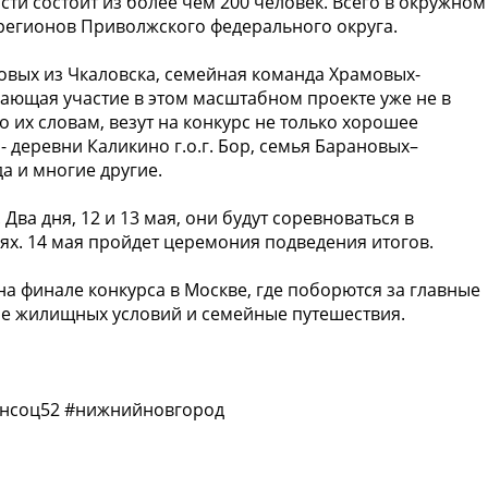
ти состоит из более чем 200 человек. Всего в окружном
 регионов Приволжского федерального округа.
овых из Чкаловска, семейная команда Храмовых-
ющая участие в этом масштабном проекте уже не в
о их словам, везут на конкурс не только хорошее
- деревни Каликино г.о.г. Бор, семья Барановых–
а и многие другие.
Два дня, 12 и 13 мая, они будут соревноваться в
ях. 14 мая пройдет церемония подведения итогов.
на финале конкурса в Москве, где поборются за главные
ние жилищных условий и семейные путешествия.
нсоц52 #нижнийновгород