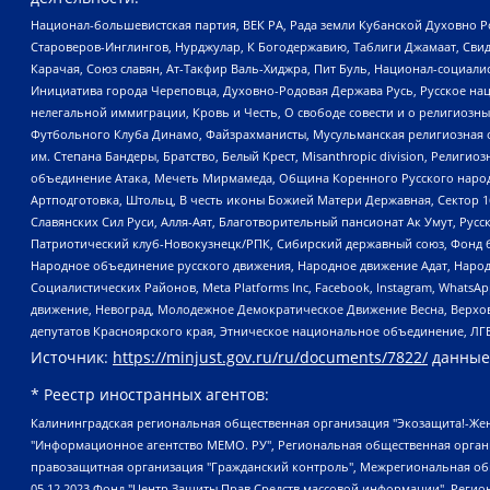
Национал-большевистская партия, ВЕК РА, Рада земли Кубанской Духовно
Староверов-Инглингов, Нурджулар, К Богодержавию, Таблиги Джамаат, Сви
Карачая, Союз славян, Ат-Такфир Валь-Хиджра, Пит Буль, Национал-социал
Инициатива города Череповца, Духовно-Родовая Держава Русь, Русское н
нелегальной иммиграции, Кровь и Честь, О свободе совести и о религиоз
Футбольного Клуба Динамо, Файзрахманисты, Мусульманская религиозная о
им. Степана Бандеры, Братство, Белый Крест, Misanthropic division, Рели
объединение Атака, Мечеть Мирмамеда, Община Коренного Русского народа
Артподготовка, Штольц, В честь иконы Божией Матери Державная, Сектор 1
Славянских Сил Руси, Алля-Аят, Благотворительный пансионат Ак Умут, Русск
Патриотический клуб-Новокузнецк/РПК, Сибирский державный союз, Фонд б
Народное объединение русского движения, Народное движение Адат, Народ
Социалистических Районов, Meta Platforms Inc, Facebook, Instagram, Wha
движение, Невоград, Молодежное Демократическое Движение Весна, Верхов
депутатов Красноярского края, Этническое национальное объединение, ЛГ
Источник:
https://minjust.gov.ru/ru/documents/7822/
данные
* Реестр иностранных агентов:
Калининградская региональная общественная организация "Экозащита!-Женсовет", Фонд содействия защите прав и свобод граждан "Общественный вердикт", Фонд "Институт Развития Свободы Информации", Частное учреждение "Информационное агентство МЕМО. РУ", Региональная общественная организация "Общественная комиссия по сохранению наследия академика Сахарова", Фонд поддержки свободы прессы, Санкт-Петербургская общественная правозащитная организация "Гражданский контроль", Межрегиональная общественная организация "Информационно-просветительский центр "Мемориал", Региональный Фонд "Центр Защиты Прав Средств Массовой Информации", с 05.12.2023 Фонд "Центр Защиты Прав Средств массовой информации", Региональная общественная благотворительная организация помощи беженцам и мигрантам "Гражданское содействие", Негосударственное образовательное учреждение дополнительного профессионального образования (повышение квалификации) специалистов "АКАДЕМИЯ ПО ПРАВАМ ЧЕЛОВЕКА", Свердловская региональная общественная организация "Сутяжник", Автономная некоммерческая организация "Центр независимых социологических исследований", Союз общественных объединений "Российский исследовательский центр по правам человека", Региональное общественное учреждение научно-информационный центр "МЕМОРИАЛ", Некоммерческая организация "Фонд защиты гласности", Автономная некоммерческая организация "Институт прав человека", Городская общественная организация "Екатеринбургское общество "МЕМОРИАЛ", Городская общественная организация "Рязанское историко-просветительское и правозащитное общество "Мемориал" (Рязанский Мемориал), Челябинский региональный орган общественной самодеятельности – женское общественное объединение "Женщины Евразии", Челябинский региональный орган общественной самодеятельности "Уральская правозащитная группа", Фонд содействия защите здоровья и социальной справедливости имени Андрея Рылькова, Автономная Некоммерческая Организация "Аналитический Центр Юрия Левады", Автономная некоммерческая организация социальной поддержки населения "Проект Апрель", Региональная общественная организация помощи женщинам и детям, находящимся в кризисной ситуации "Информационно-методический центр "Анна", Фонд содействия развитию массовых коммуникаций и правовому просвещению "Так-так-Так", Фонд содействия устойчивому развитию "Серебряная тайга", Свердловский региональный общественный фонд социальных проектов "Новое время", "Idel.Реалии", Кавказ.Реалии, Крым.Реалии, Телеканал Настоящее Время, Татаро-башкирская служба Радио Свобода (Azatliq Radiosi), Радио Свободная Европа/Радио Свобода (PCE/PC), "Сибирь.Реалии", "Фактограф", Благотворительный фонд помощи осужденным и их семьям, Автономная некоммерческая организация "Институт глобализации и социальных движений", Фонд "В защиту прав заключенных", Частное учреждение "Центр поддержки и содействия развитию средств массовой информации", Пензенский региональный общественный благотворительный фонд "Гражданский союз", "Север.Реалии", Некоммерческая организация Фонд "Правовая инициатива", Общество с ограниченной ответственностью "Радио Свободная Европа/Радио Свобода", Чешское информационное агентство "MEDIUM-ORIENT", Красноярская региональная общественная организация "Мы против СПИДа", Камалягин Денис Николаевич, Маркелов Сергей Евгеньевич, Пономарев Лев Александрович, Савицкая Людмила Алексеевна, Автоно