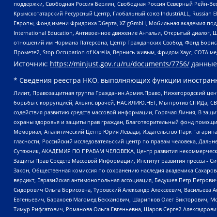
поддержки, Свободная Россия Берлин, Свободная Россия Северный Рейн-Вест
Крымскотатарский Ресурсный Центр, Глобальный союз IndustriALL, Russian E
Европы, Фонд имени Фридриха Эберта, XZ gGmbH, Мобильная академия поддержк
International Education, Антивоенное движение Антальи, Открытый диало
отношений им Нормана Патерсона, Центр Гражданских Свобод, Фонд Бориса
Прометей, Stop Occupation of Karelia, Вернись живым, Фридом Хаус, СОТА 
Источник:
https://minjust.gov.ru/ru/documents/7756/
данные
* Сведения реестра НКО, выполняющих функции иностранн
Лилит, Правозащитная группа Гражданин.Армия.Право, Нижегородский цент
борьбы с коррупцией, Альянс врачей, НАСИЛИЮ.НЕТ, Мы против СПИДа, СВЕ
содействия развитию средств массовой информации, Горячая Линия, В защ
охраны здоровья и защиты прав граждан, Благотворительный фонд помощи ос
Мемориал, Аналитический Центр Юрия Левады, Издательство Парк Гагарина
гласности, Российский исследовательский центр по правам человека, Даль
Сутяжник, АКАДЕМИЯ ПО ПРАВАМ ЧЕЛОВЕКА, Центр развития некоммерческих
Защиты Прав Средств Массовой Информации, Институт развития прессы - Си
Закон, Общественная комиссия по сохранению наследия академика Сахаров
вердикт, Евразийская антимонопольная ассоциация, Бедушев Петр Петрови
Сидорович Ольга Борисовна, Туровский Александр Алексеевич, Васильева А
Евгеньевич, Барахоев Магомед Бекханович, Шарипков Олег Викторович, М
Тимур Рифгатович, Романова Ольга Евгеньевна, Щаров Сергей Алексадрови