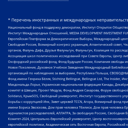
* Перечень иностранных и международных неправительств
Национальный фонд в поддержку демократии, Институт Открытое Общество
Институт Международных Отношений, MEDIA DEVELOPMENT INVESTMENT FUND,
Европейская Платформа за Демократические Выборы, Международный цент
Свободная Россия, Всемирный конгресс украинцев, Атлантический совет, Ч
органов, Фалунь Дафа, Друзья Фалуньгун, Фалуньгун, Коалиция по рассле
Ассоциация школ политических исследований при Совете Европы, Центр ли
Оксфордский российский фонд, Фонд Будущее России, Компания свободы ин
Новое Поколение, Духовное Учебное Заведение Международный Библейский
организаций по наблюдению за выборами, Республика Польша, СВОБОДНЫЙ
Фонд имени Генриха Бёлля, Stichting Bellingcat, Bellingcat Ltd, The Inside
Макдональда-Лорье, Украинская национальная федерация Канады, Декабрис
комитет в Швеции, Проект Медуза, Фонд Андрея Сахарова, Форум свободной 
Solidarus, КрымSOS, Свободный университет, Институт государственного у
борьбы с коррупцией Инк, Завет церквей TCCN, Агора, Всемирный фонд при
имени Бориса Звозскова, Дом прав человека Тбилиси, Дом прав человека Ер
журналистов расследователей, АЛЛАТРА, За свободную Россию, Свободная Б
Комитет-2024, Центрально-Европейский университет, Центр восточноевроп
европейской политики, Академическая сеть Восточная Европа, Российский к