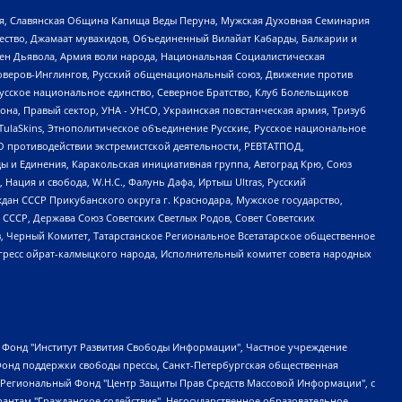
ья, Славянская Община Капища Веды Перуна, Мужская Духовная Семинария
щество, Джамаат мувахидов, Объединенный Вилайат Кабарды, Балкарии и
ден Дьявола, Армия воли народа, Национальная Социалистическая
роверов-Инглингов, Русский общенациональный союз, Движение против
усское национальное единство, Северное Братство, Клуб Болельщиков
а, Правый сектор, УНА - УНСО, Украинская повстанческая армия, Тризуб
 TulaSkins, Этнополитическое объединение Русские, Русское национальное
О противодействии экстремистской деятельности, РЕВТАТПОД,
ы и Единения, Каракольская инициативная группа, Автоград Крю, Союз
 Нация и свобода, W.H.С., Фалунь Дафа, Иртыш Ultras, Русский
ан СССР Прикубанского округа г. Краснодара, Мужское государство,
СССР, Держава Союз Советских Светлых Родов, Совет Советских
в, Черный Комитет, Татарстанское Региональное Всетатарское общественное
гресс ойрат-калмыцкого народа, Исполнительный комитет совета народных
евосточное общественное движение "Маяк", Санкт-Петербургская ЛГБТ-инициативная группа "Выход", Инициативная группа ЛГБТ+ "Реверс", Алексеев Андрей Викторович, Бекбулатова Таисия Львовна, Беляев Иван Михайлович, Владыкина Елена Сергеевна, Гельман Марат Александрович, Никульшина Вероника Юрьевна, Толоконникова Надежда Андреевна, Шендерович Виктор Анатольевич, Общество с ограниченной ответственностью "Данное сообщение", Общество с ограниченной ответственностью Издательский дом "Новая глава", Айнбиндер Александра Александровна, Московский комьюнити-центр для ЛГБТ+инициатив, Благотворительный фонд развития филантропии, Deutsche Welle (Германия, Kurt-Schumacher-Strasse 3, 53113 Bonn), Борзунова Мария Михайловна, Воробьев Виктор Викторович, Голубева Анна Львовна, Константинова Алла Михайловна, Малкова Ирина Владимировна, Мурадов Мурад Абдулгалимович, Осетинская Елизавета Николаевна, Понасенков Евгений Николаевич, Ганапольский Матвей Юрьевич, Киселев Евгений Алексеевич, Борухович Ирина Григорьевна, Дремин Иван Тимофеевич, Дубровский Дмитрий Викторович, Красноярская региональная общественная организация поддержки и развития альтернативных образовательных технологий и межкультурных коммуникаций "ИНТЕРРА", Маяковская Екатерина Алексеевна, Фейгин Марк Захарович, Филимонов Андрей Викторович, Дзугкоева Регина Николаевна, Доброхотов Роман Александрович, Дудь Юрий Александрович, Елкин Сергей Владимирович, Кругликов Кирилл Игоревич, Сабунаева Мария Леонидовна, Семенов Алексей Владимирович, Шаинян Карен Багратович, Шульман Екатерина Михайловна, Асафьев Артур Валерьевич, Вахштайн Виктор Семенович, Венедиктов Алексей Алексеевич, Лушникова Екатерина Евгеньевна, Волков Леонид Михайлович, Невзоров Александр Глебович, Пархоменко Сергей Борисович, Сироткин Ярослав Николаевич, Кара-Мурза Владимир Владимирович, Баранова Наталья Владимировна, Гозман Леонид Яковлевич, Кагарлицкий Борис Юльевич, Климарев Михаил Валерьевич, Милов Владимир Станиславович, Автономная некоммерческая организация Краснодарский центр современного искусства "Типография", Моргенштерн Алишер Тагирович, Соболь Любовь Эдуардовна, Общество с ограниченной ответственностью "ЛИЗА НОРМ", Каспаров Гарри Кимович, Ходорковский Михаил Борисович, Общество с ограниченной ответственностью "Апрельские тезисы", Данилович Ирина Брониславовна, Кашин Олег Владимирович, Петров Николай Владимирович, Пивоваров Алексей Владимирович, Соколов Михаил Владимирович, Цветкова Юлия Владимировна, Чичваркин Евгений Александрович, Комитет против пыток/Команда против пыток, Общество с ограниченной ответственностью "Первый научный", Общество с ограниченной ответственностью "Вертолет и ко", Белоцерковская Вероника Борисовна, Кац Максим Евгеньевич, Лазарева Татьяна Юрьевна, Шаведдинов Руслан Табризович, Яшин Илья Валерьевич, Общество с ограниченной ответственностью "Иноагент ААВ", Алешковский Дмитрий Петрович, Альбац Евгения Марковна, Быков Дмитрий Львович, Галямина Юлия Евгеньевна, Лойко Сергей Леонидович, Мартынов Кирилл Константинович, Медведев Сергей Александрович, Крашенинников Федор Геннадиевич, Гордеева Катерина Вл