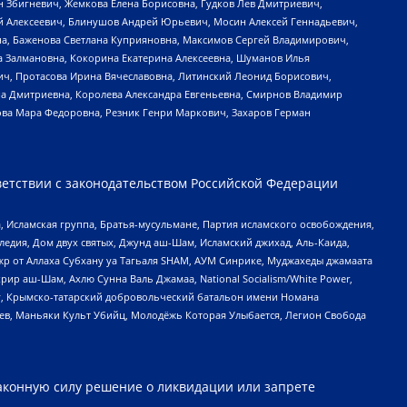
н Збигневич, Жемкова Елена Борисовна, Гудков Лев Дмитриевич,
й Алексеевич, Блинушов Андрей Юрьевич, Мосин Алексей Геннадьевич,
а, Баженова Светлана Куприяновна, Максимов Сергей Владимирович,
а Залмановна, Кокорина Екатерина Алексеевна, Шуманов Илья
ч, Протасова Ирина Вячеславовна, Литинский Леонид Борисович,
а Дмитриевна, Королева Александра Евгеньевна, Смирнов Владимир
ова Мара Федоровна, Резник Генри Маркович, Захаров Герман
етствии с законодательством Российской Федерации
 Исламская группа, Братья-мусульмане, Партия исламского освобождения,
едия, Дом двух святых, Джунд аш-Шам, Исламский джихад, Аль-Каида,
жр от Аллаха Субхану уа Тагьаля SHAM, АУМ Синрике, Муджахеды джамаата
рир аш-Шам, Ахлю Сунна Валь Джамаа, National Socialism/White Power,
рг, Крымско-татарский добровольческий батальон имени Номана
оев, Маньяки Культ Убийц, Молодёжь Которая Улыбается, Легион Свобода
аконную силу решение о ликвидации или запрете