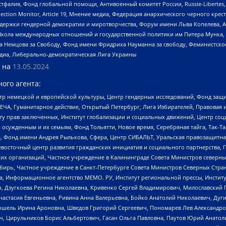
фалия, Фонд глобальной помощи, Антивоенный комитет России, Russie-Libertes, L
lection Monitor, Article 19, Мнение медиа, Федерация анархического черного кр
и гендерной демократии и миротворчества, Форум имени Льва Копелева, American C
г, Школа международных отношений и государственной политики им Питера Мунка
 Немцова за Свободу, Фонд имени Фридриха Науманна за свободу, Феминистско
медиа, Либерально-демократическая Лига Украины
 на
13.05.2024
ого агента:
р немецкой и европейской культуры, Центр гендерных исследований, Фонд защи
ЧА, Гуманитарное действие, Открытый Петербург, Лига Избирателей, Правовая 
иту прав заключенных, Институт глобализации и социальных движений, Центр 
ужденным и их семьям, Фонд Тольятти, Новое время, Серебряная тайга, Так-Так-
, Фонд имени Андрея Рылькова, Сфера, Центр СИБАЛЬТ, Уральская правозащитна
невосточный центр развития гражданских инициатив и социального партнерства, 
 организаций, Частное учреждение в Калининграде Совета Министров северных 
бирь, Частное учреждение в Санкт-Петербурге Совета Министров Северных Стра
а, Информационное агентство МЕМО. РУ, Институт региональной прессы, Инсти
ч, Дзугкоева Регина Николаевна, Кривенко Сергей Владимирович, Милославски
настасия Евгеньевна, Ривина Анна Валерьевна, Бойко Анатолий Николаевич, Дуг
ошель Ирина Ароновна, Шведов Григорий Сергеевич, Пономарев Лев Александро
ч, Цирульников Борис Альбертович, Гасан Ольга Павловна, Паутов Юрий Анато