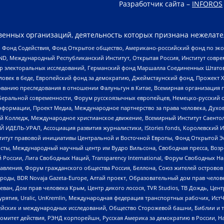
Разработчик сайта –
INFOROS
енных организаций, деятельность которых признана нежелате
 Фонд Содействия, Фонд Открытое общество, Американо-российский фонд по э
 Международный Республиканский Институт, Открытая Россия, Институт совре
р электоральных исследований, Германский фонд Маршалла Соединенных Штатов
еловек в беде, Европейский фонд за демократию, Джеймстаунский фонд, Прожект
дованию преследования в отношении Фалуньгун в Китае, Всемирная организация 
беральной современности, Форум русскоязычных европейцев, Немецко-русский о
формации, Проект Медиа, Международное партнерство за права человека, Духов
 Колледж, Международное христианское движение, Всемирный Институт Саентол
 ИДЕЛЬ-УРАЛ, Ассоциация развития журналистики, IStories fonds, Королевск
r, Институт правовой инициативы Центральной и Восточной Европы, Фонд Открытой Э
ты, Международный научный центр им Вудро Вильсона, Свободная пресса, Возро
России, Лига Свободных Наций, Transparеncy International, Форум Свободных Н
правления, Форум гражданского общества Россия, Беллона, Союз жителей острово
роды, BDR Novaja Gazeta-Europe, Алтай проект, Образовательный дом прав челов
еван, Дом прав человека Крым, Центр дикого лосося, TVR Studios, ТВ Дождь, Це
урятия, Uralic, UnKremlin, Международная федерация транспортных рабочих, Ист
ейских и международных исследований, Общество Сторожевой башни, Библии и тр
омитет действия, РЭНД корпорейшн, Русская Америка за демократию в России, Н