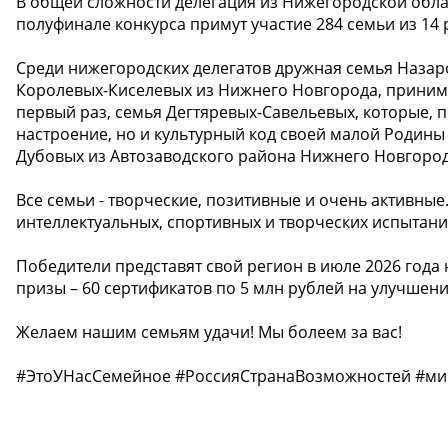
В общей сложности делегация из Нижегородской облас
полуфинале конкурса примут участие 284 семьи из 14
Среди нижегородских делегатов дружная семья Назар
Королевых-Киселевых из Нижнего Новгорода, принима
первый раз, семья Дегтяревых-Савельевых, которые, п
настроение, но и культурный код своей малой Родины 
Дубовых из Автозаводского района Нижнего Новгород
Все семьи - творческие, позитивные и очень активные. 
интеллектуальных, спортивных и творческих испытани
Победители представят свой регион в июле 2026 года 
призы – 60 сертификатов по 5 млн рублей на улучше
Желаем нашим семьям удачи! Мы болеем за вас!
#ЭтоУНасСемейное #РоссияСтранаВозможностей #ми