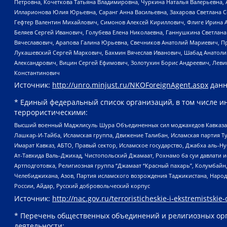
Петровна, Кочеткова Татьяна Владимировна, Чуркина Наталья Валерьевна, 
Илларионова Юлия Юрьевна, Саранг Анна Васильевна, Захарова Светлана 
Гефтер Валентин Михайлович, Симонов Алексей Кириллович, Флиге Ирина 
Беляев Сергей Иванович, Голубева Елена Николаевна, Ганнушкина Светлана
Вячеславович, Арапова Галина Юрьевна, Свечников Анатолий Мариевич, П
Лукашевский Сергей Маркович, Бахмин Вячеслав Иванович, Шабад Анатоли
Александрович, Вицин Сергей Ефимович, Золотухин Борис Андреевич, Леви
Константинович
Источник:
http://unro.minjust.ru/NKOForeignAgent.aspx
данн
* Единый федеральный список организаций, в том числе и
террористическими:
Высший военный Маджлисуль Шура Объединенных сил моджахедов Кавказа, Ко
Лашкар-И-Тайба, Исламская группа, Движение Талибан, Исламская партия Т
Имарат Кавказ, АБТО, Правый сектор, Исламское государство, Джабха аль-
Ат-Тавхида Валь-Джихад, Чистопольский Джамаат, Рохнамо ба суи давлати и
Артподготовка, Религиозная группа “Джамаат “Красный пахарь”, Колумбайн
Челебиджихана, Азов, Партия исламского возрождения Таджикистана, Народ
России, Айдар, Русский добровольческий корпус
Источник:
http://nac.gov.ru/terroristicheskie-i-ekstremistskie-
* Перечень общественных объединений и религиозных орг
деятельности: