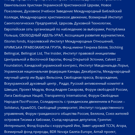
Евангельских Христиан Украинской Христианской Церкви, Новое
Поколение, Духовное Учебное Заведение Международный Библейский
Колледж, Международное христианское движение, Всемирный Институт
Саентологических Предприятий, Церковь Духовной Технологии,
Европейская сеть организаций по наблюдению за выборами, Республика
Польша, СВОБОДНЫЙ ИДЕЛЬ-УРАЛ, Ассоциация развития журналистики,
IStories fonds, Королевский Институт Международных Отношений,
КРИМСЬКА ПРАВОЗАХИСНА ГРУПА, Фонд имени Генриха Бёлля, Stichting
Bellingcat, Bellingcat Ltd, The Insider, Институт правовой инициативы
Центральной и Восточной Европы, Фонд Открытой Эстонии, Calvert 22
Foundation, Канадский украинский конгресс, Институт Макдональда-Лорье,
Украинская национальная федерация Канады, Декабристы, Международный
научный центр им Вудро Вильсона, Свободная пресса, Возрождение,
Всеукраинский духовный центр , Риддл, Русский антивоенный комитет в
Швеции, Проект Медуза, Фонд Андрея Сахарова, Форум свободной России,
Лига Свободных Наций, Transparеncy International, Форум Свободных
Народов ПостРоссии, Солидарность с гражданским движением в России –
Solidarus, КрымSOS, Свободный университет, Институт государственного
управления, Форум гражданского общества Россия, Беллона, Союз жителей
островов Тисима и Хабомаи, Съезд народных депутатов, Гринпис
Интернешнл, Фонд борьбы с коррупцией Инк, Завет церквей TCCN, Агора,
Всемирный фонд природы, BDR Novaja Gazeta-Europe, Алтай проект,