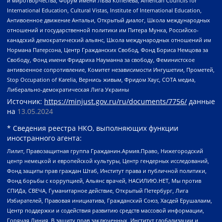
и миротворчества, Форум имени Льва Копелева, American Councils for
International Education, Cultural Vistas, Institute of International Education,
Антивоенное движение Антальи, Открытый диалог, Школа международных
отношений и государственной политики им Питера Мунка, Российско-
канадский демократический альянс, Школа международных отношений им
Нормана Патерсона, Центр Гражданских Свобод, Фонд Бориса Немцова за
Свободу, Фонд имени Фридриха Науманна за свободу, Феминистское
антивоенное сопротивление, Комитет независимости Ингушетии, Прометей,
Stop Occupation of Karelia, Вернись живым, Фридом Хаус, СОТА медиа,
Либерально-демократическая Лига Украины
Источник:
https://minjust.gov.ru/ru/documents/7756/
данные
на
13.05.2024
* Сведения реестра НКО, выполняющих функции
иностранного агента:
Лилит, Правозащитная группа Гражданин.Армия.Право, Нижегородский
центр немецкой и европейской культуры, Центр гендерных исследований,
Фонд защиты прав граждан Штаб, Институт права и публичной политики,
Фонд борьбы с коррупцией, Альянс врачей, НАСИЛИЮ.НЕТ, Мы против
СПИДа, СВЕЧА, Гуманитарное действие, Открытый Петербург, Лига
Избирателей, Правовая инициатива, Гражданский Союз, Хасдей Ерушалаим,
Центр поддержки и содействия развитию средств массовой информации,
Горячая Линия, В защиту прав заключенных, Институт глобализации и