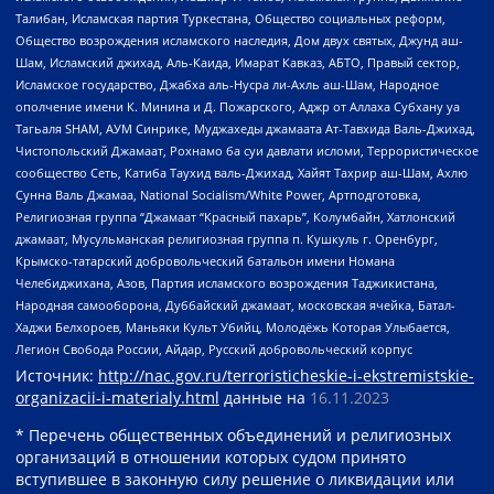
Талибан, Исламская партия Туркестана, Общество социальных реформ,
Общество возрождения исламского наследия, Дом двух святых, Джунд аш-
Шам, Исламский джихад, Аль-Каида, Имарат Кавказ, АБТО, Правый сектор,
Исламское государство, Джабха аль-Нусра ли-Ахль аш-Шам, Народное
ополчение имени К. Минина и Д. Пожарского, Аджр от Аллаха Субхану уа
Тагьаля SHAM, АУМ Синрике, Муджахеды джамаата Ат-Тавхида Валь-Джихад,
Чистопольский Джамаат, Рохнамо ба суи давлати исломи, Террористическое
сообщество Сеть, Катиба Таухид валь-Джихад, Хайят Тахрир аш-Шам, Ахлю
Сунна Валь Джамаа, National Socialism/White Power, Артподготовка,
Религиозная группа “Джамаат “Красный пахарь”, Колумбайн, Хатлонский
джамаат, Мусульманская религиозная группа п. Кушкуль г. Оренбург,
Крымско-татарский добровольческий батальон имени Номана
Челебиджихана, Азов, Партия исламского возрождения Таджикистана,
Народная самооборона, Дуббайский джамаат, московская ячейка, Батал-
Хаджи Белхороев, Маньяки Культ Убийц, Молодёжь Которая Улыбается,
Легион Свобода России, Айдар, Русский добровольческий корпус
Источник:
http://nac.gov.ru/terroristicheskie-i-ekstremistskie-
organizacii-i-materialy.html
данные на
16.11.2023
* Перечень общественных объединений и религиозных
организаций в отношении которых судом принято
вступившее в законную силу решение о ликвидации или