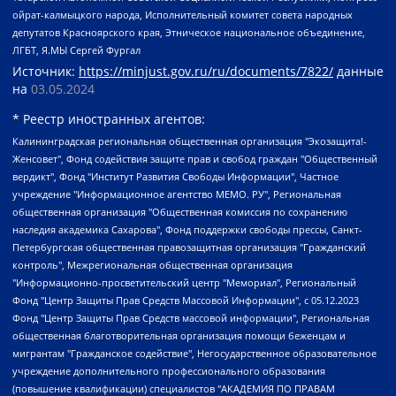
ойрат-калмыцкого народа, Исполнительный комитет совета народных
депутатов Красноярского края, Этническое национальное объединение,
ЛГБТ, Я.МЫ Сергей Фургал
Источник:
https://minjust.gov.ru/ru/documents/7822/
данные
на
03.05.2024
* Реестр иностранных агентов:
Калининградская региональная общественная организация "Экозащита!-Женсовет", Фонд содействия защите прав и свобод граждан "Общественный вердикт", Фонд "Институт Развития Свободы Информации", Частное учреждение "Информационное агентство МЕМО. РУ", Региональная общественная организация "Общественная комиссия по сохранению наследия академика Сахарова", Фонд поддержки свободы прессы, Санкт-Петербургская общественная правозащитная организация "Гражданский контроль", Межрегиональная общественная организация "Информационно-просветительский центр "Мемориал", Региональный Фонд "Центр Защиты Прав Средств Массовой Информации", с 05.12.2023 Фонд "Центр Защиты Прав Средств массовой информации", Региональная общественная благотворительная организация помощи беженцам и мигрантам "Гражданское содействие", Негосударственное образовательное учреждение дополнительного профессионального образования (повышение квалификации) специалистов "АКАДЕМИЯ ПО ПРАВАМ ЧЕЛОВЕКА", Свердловская региональная общественная организация "Сутяжник", Автономная некоммерческая организация "Центр независимых социологических исследований", Союз общественных объединений "Российский исследовательский центр по правам человека", Региональное общественное учреждение научно-информационный центр "МЕМОРИАЛ", Некоммерческая организация "Фонд защиты гласности", Автономная некоммерческая организация "Институт прав человека", Городская общественная организация "Екатеринбургское общество "МЕМОРИАЛ", Городская общественная организация "Рязанское историко-просветительское и правозащитное общество "Мемориал" (Рязанский Мемориал), Челябинский региональный орган общественной самодеятельности – женское общественное объединение "Женщины Евразии", Челябинский региональный орган общественной самодеятельности "Уральская правозащитная группа", Фонд содействия защите здоровья и социальной справедливости имени Андрея Рылькова, Автономная Некоммерческая Организация "Аналитический Центр Юрия Левады", Автономная некоммерческая организация социальной поддержки населения "Проект Апрель", Региональная общественная организация помощи женщинам и детям, находящимся в кризисной ситуации "Информационно-методический центр "Анна", Фонд содействия развитию массовых коммуникаций и правовому просвещению "Так-так-Так", Фонд содействия устойчивому развитию "Серебряная тайга", Свердловский региональный общественный фонд социальных проектов "Новое время", "Idel.Реалии", Кавказ.Реалии, Крым.Реалии, Телеканал Настоящее Время, Татаро-башкирская служба Радио Свобода (Azatliq Radiosi), Радио Свободная Европа/Радио Свобода (PCE/PC), "Сибирь.Реалии", "Фактограф", Благотворительный фонд помощи осужденным и их семьям, Автономная некоммерческая организация "Институт глобализации и социальных движений", Фонд "В защиту прав заключенных", Частное учреждение "Центр поддержки и содействия развитию средств массовой информации", Пензенский региональный общественный благотворительный фонд "Гражданский союз", "Север.Реалии", Некоммерческая организация Фонд "Правовая инициатива", Общество с ограниченной ответственностью "Радио Свободная Европа/Радио Свобода", Чешское информационное агентство "MEDIUM-ORIENT", Красноярская региональная общественная организация "Мы против СПИДа", Камалягин Денис Николаевич, Маркелов Сергей Евгеньевич, Пономарев Лев Александрович, Савицкая Людмила Алексеевна, Автономная некоммерческая организация "Центр по работе с проблемой насилия "НАСИЛИЮ.НЕТ", Межрегиональный профессиональный союз работников здравоохранения "Альянс врачей", Юридическое лицо, зарегистрированное в Латвийской Республике, SIA "Medusa Project" (регистрационный номер 40103797863, дата регистрации 10.06.2014), Некоммерческая организация "Фонд по борьбе с коррупцией", Автономная некоммерческая организация "Институт права и публичной политики", Баданин Роман Сергеевич, Гликин Максим Александрович, Железнова Мария Михайловна, Лукьянова Юлия Сергеевна, Маетная Елизавета Витальевна, Маняхин Петр Борисович, Чуракова Ольга Владимировна, Ярош Юлия Петровна, Юридическое лицо "The Insider SIA", зарегистрированное в Риге, Латвийская Республика (дата регистрации 26.06.2015), являющееся администратором доменного имени интернет-издания "The Insider SIA", https://theins.ru, Постернак Алексей Евгеньевич, Рубин Михаил Аркадьевич, Анин Роман Александрович, Юридическое лицо Istories fonds, зарегистрированное в Латвийской Республике (регистрационный номер 50008295751, дата регистрации 24.02.2020), Великовский Дмитрий Александрович, Долинина Ирина Николаевна, Мароховская Алеся Алексеевна, Шлейнов Роман Юрьевич, Шмагун Олеся Валентиновна, Общество с ограниченной ответственностью "Альтаир 2021", Общество с ограниченной ответственностью "Вега 2021", Общество с ограниченной ответственностью "Главный редактор 2021", Общество с ограниченной ответственностью "Ромашки монолит", Важенков Артем Валерьевич, Ивановская областная общественная организация "Центр гендерных исследований", Гурман Юрий Альбертович, Медиапроект "ОВД-Инфо", Егоров Владимир Владимирович, Жилинский Владимир Александрович, Общество с ограниченной ответственностью "ЗП", Иванова София Юрьевна, Карезина Инна Павловна, Кильтау Екатерина Викторовна, Петров Алексей Викторович, Пискунов Сергей Евгеньевич, Смирнов Сергей Сергеевич, Тихонов Михаил Сергеевич, Общество с ограниченной ответственностью "ЖУРНАЛИСТ-ИНОСТРАННЫЙ АГЕНТ", Арапова Галина Юрьевна, Вольтская Татьяна Анатольевна, Американская компания "Mason G.E.S. Anonymous Foundation" (США), являющаяся владельцем интернет-издания https://mnews.world/, Компания "Stichting Bellingcat", зарегистрированная в Нидерландах (дата регистрации 11.07.2018), Захаров Андрей Вячеславович, Клепиковская Екатерина Дмитриевна, Общество с ограниченной ответственностью "МЕМО", Перл Роман Александрович, Симонов Евгений Алексеевич, Соловьева Елена Анатольевна, Сотников Даниил Владимирович, Сурначева Елизавета Дмитриевна, Автономная некоммерческая организация по защите прав человека и информированию населения "Якутия – Наше Мнение", Общество с ограниченной ответственностью "Москоу диджитал медиа", с 26.01.2023 Общество с ограниченной ответственностью "Чайка Белые сады", Ветошкина Валерия Валерьевна, Заговора Максим Александрович, Межрегиональное общественное движение "Российская ЛГБТ - сеть", Оленичев Максим Владимирович, Павлов Иван Юрьевич, Скворцова Елена Сергеевна, Общество с ограниченной ответственностью "Как бы инагент", Кочетков Игорь Викторович, Общество с ограниченной ответственностью "Честные выборы", Еланчик Олег Александрович, Общество с ограниченной ответственностью "Нобелевский призыв", Гималова Регина Эмилевна, Григорьев Андрей Валерьевич, Григорьева Алина Александровна, Ассоциация по содействию защите прав призывников, альтернативнослужащих и военнослужащих "Правозащитная группа "Гражданин.Армия.Право", Хисамова Регина Фаритовна, Автономная некоммерческая организация по реализации социально-правовых программ "Лилит", Дальневосточное общественное движение "Маяк", Санкт-Петербургская ЛГБТ-инициативная группа "Выход", Инициативная группа ЛГБТ+ "Реверс", Алексеев Андрей Викторович, Бекбулатова Таисия Львовна, Беляев Иван Михайлович, Владыкина Елена Сергеевна, Гельман Марат Александрович, Никульшина Вероника Юрьевна, Толоконникова Надежда Андреевна, Шендерович Виктор Анатольевич, Общество с ограниченной ответственностью "Данное сообщение", Общество с ограниченной ответственностью Издательский дом "Новая глава", Айнбиндер Александра Александровна, Московский комьюнити-центр для ЛГБТ+инициатив, Благотворительный фонд развития филантропии, Deutsche Welle (Германия, Kurt-Schumacher-Strasse 3, 53113 Bonn), Борзунова Мария Михайловна, Воробьев Виктор Викторович, Голубева Анна Львовна, Константинова Алла Михайловна, Малкова Ирина Владимировна, Мурадов Мурад Абдулгалимович, Осетинская Елизавета Николаевна, Понасенков Евгений Николаевич, Ганапольский Матвей Юрьевич, Киселев Евгений Алексеевич, Борухович Ирина Григорьевна, Дремин Иван Тимофеевич, Дубровский Дмитрий Викторович, Красноярская региональная общественная организация поддержки и развития альтернативных образовательных технологий и межкультурных коммуникаций "ИНТЕРРА", Маяковская Екатерина Алексеевна, Фейгин Марк Захарович, Филимонов Андрей Викторович, Дзугкоева Регина Николаевна, Доброхотов Роман Александрович, Дудь Юрий Александрович, Елкин Сергей Владимирович, Кругликов Кирилл Игоревич, Сабунаева Мария Леонидовна, Семенов Алексей Владимирович, Шаинян Карен Багратович, Шульман Екатерина Михайловна, Асафьев Артур Валерьевич, Вахштайн Виктор Семенович, Венедиктов Алексей Алексеевич, Лушникова Екатерина Евгеньевна, Волков Леонид Михайлович, Невзоров Александр Глебович, Пархоменко Сергей Борисович, Сироткин Ярослав Николаевич, Кара-Мурза Владимир Владимирович, Баранова Наталья Владимировна, Гозман Леонид Яковлевич, Кагарлицкий Борис Юльевич, Климарев Михаил Валерьевич, Милов Владимир Станиславович, Автономная некоммерческая организация Краснодарский центр современного искусства "Типография", Моргенштерн Алишер Тагирович, Соболь Любовь Эдуардовна, Общество с ограниченной ответственностью "ЛИЗА НОРМ", Каспаров Гарри Кимович, Ходорковский Михаил Борисович, Общество с ограниченной ответственностью "Апрельские тезисы", Данилович Ирина Брониславовна, Кашин Олег Владимирович, Петров Николай Владимирович, Пивоваров Алексей Владимирович, Соколов Михаил Владимирович, Цветкова Юлия Владимировна, Чичваркин Евгений Александрович, Комитет против пыток/Команда против пыток, Общество с ограниченной ответственностью "Первый научный", Общество с ограниченной ответственностью "Вертолет и ко", Белоцерковская Вероника Борисовна, Кац Максим Евгеньевич, Лазарева Татьяна Юрьевна, Шаведдинов Руслан Табризович, Яшин Илья Валерьевич, Общество с ограниченной ответственностью "Иноагент ААВ", Алешковский Дмитрий Петрович, Альбац Евгения Марковна, Быков Дмитрий Львович, Галямина Юлия Евгеньевна, Лойко Сергей Леонидович, Мартынов Кирилл Константинович, Медведев Сергей Александрович, Крашенинников Федор Геннадиевич, Гордеева Катерина Вл