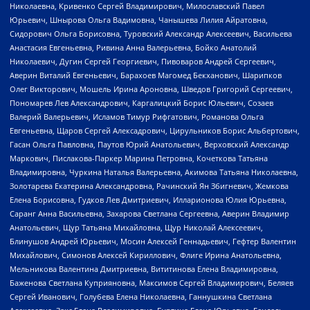
Николаевна, Кривенко Сергей Владимирович, Милославский Павел
Юрьевич, Шнырова Ольга Вадимовна, Чанышева Лилия Айратовна,
Сидорович Ольга Борисовна, Туровский Александр Алексеевич, Васильева
Анастасия Евгеньевна, Ривина Анна Валерьевна, Бойко Анатолий
Николаевич, Дугин Сергей Георгиевич, Пивоваров Андрей Сергеевич,
Аверин Виталий Евгеньевич, Барахоев Магомед Бекханович, Шарипков
Олег Викторович, Мошель Ирина Ароновна, Шведов Григорий Сергеевич,
Пономарев Лев Александрович, Каргалицкий Борис Юльевич, Созаев
Валерий Валерьевич, Исламов Тимур Рифгатович, Романова Ольга
Евгеньевна, Щаров Сергей Алексадрович, Цирульников Борис Альбертович,
Гасан Ольга Павловна, Паутов Юрий Анатольевич, Верховский Александр
Маркович, Пислакова-Паркер Марина Петровна, Кочеткова Татьяна
Владимировна, Чуркина Наталья Валерьевна, Акимова Татьяна Николаевна,
Золотарева Екатерина Александровна, Рачинский Ян Збигневич, Жемкова
Елена Борисовна, Гудков Лев Дмитриевич, Илларионова Юлия Юрьевна,
Саранг Анна Васильевна, Захарова Светлана Сергеевна, Аверин Владимир
Анатольевич, Щур Татьяна Михайловна, Щур Николай Алексеевич,
Блинушов Андрей Юрьевич, Мосин Алексей Геннадьевич, Гефтер Валентин
Михайлович, Симонов Алексей Кириллович, Флиге Ирина Анатольевна,
Мельникова Валентина Дмитриевна, Вититинова Елена Владимировна,
Баженова Светлана Куприяновна, Максимов Сергей Владимирович, Беляев
Сергей Иванович, Голубева Елена Николаевна, Ганнушкина Светлана