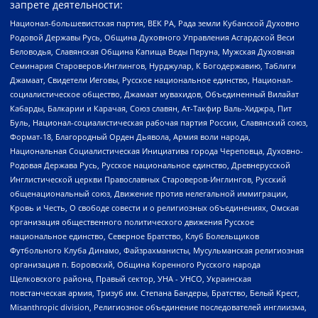
запрете деятельности:
Национал-большевистская партия, ВЕК РА, Рада земли Кубанской Духовно
Родовой Державы Русь, Община Духовного Управления Асгардской Веси
Беловодья, Славянская Община Капища Веды Перуна, Мужская Духовная
Семинария Староверов-Инглингов, Нурджулар, К Богодержавию, Таблиги
Джамаат, Свидетели Иеговы, Русское национальное единство, Национал-
социалистическое общество, Джамаат мувахидов, Объединенный Вилайат
Кабарды, Балкарии и Карачая, Союз славян, Ат-Такфир Валь-Хиджра, Пит
Буль, Национал-социалистическая рабочая партия России, Славянский союз,
Формат-18, Благородный Орден Дьявола, Армия воли народа,
Национальная Социалистическая Инициатива города Череповца, Духовно-
Родовая Держава Русь, Русское национальное единство, Древнерусской
Инглистической церкви Православных Староверов-Инглингов, Русский
общенациональный союз, Движение против нелегальной иммиграции,
Кровь и Честь, О свободе совести и о религиозных объединениях, Омская
организация общественного политического движения Русское
национальное единство, Северное Братство, Клуб Болельщиков
Футбольного Клуба Динамо, Файзрахманисты, Мусульманская религиозная
организация п. Боровский, Община Коренного Русского народа
Щелковского района, Правый сектор, УНА - УНСО, Украинская
повстанческая армия, Тризуб им. Степана Бандеры, Братство, Белый Крест,
Misanthropic division, Религиозное объединение последователей инглиизма,