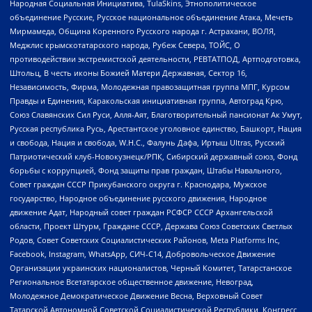
Народная Социальная Инициатива, TulaSkins, Этнополитическое
объединение Русские, Русское национальное объединение Атака, Мечеть
Мирмамеда, Община Коренного Русского народа г. Астрахани, ВОЛЯ,
Меджлис крымскотатарского народа, Рубеж Севера, ТОЙС, О
противодействии экстремистской деятельности, РЕВТАТПОД, Артподготовка,
Штольц, В честь иконы Божией Матери Державная, Сектор 16,
Независимость, Фирма, Молодежная правозащитная группа МПГ, Курсом
Правды и Единения, Каракольская инициативная группа, Автоград Крю,
Союз Славянских Сил Руси, Алля-Аят, Благотворительный пансионат Ак Умут,
Русская республика Русь, Арестантское уголовное единство, Башкорт, Нация
и свобода, Нация и свобода, W.H.С., Фалунь Дафа, Иртыш Ultras, Русский
Патриотический клуб-Новокузнецк/РПК, Сибирский державный союз, Фонд
борьбы с коррупцией, Фонд защиты прав граждан, Штабы Навального,
Совет граждан СССР Прикубанского округа г. Краснодара, Мужское
государство, Народное объединение русского движения, Народное
движение Адат, Народный совет граждан РСФСР СССР Архангельской
области, Проект Штурм, Граждане СССР, Держава Союз Советских Светлых
Родов, Совет Советских Социалистических Районов, Meta Platforms Inc,
Facebook, Instagram, WhatsApp, СИЧ-С14, Добровольческое Движение
Организации украинских националистов, Черный Комитет, Татарстанское
Региональное Всетатарское общественное движение, Невоград,
Молодежное Демократическое Движение Весна, Верховный Совет
Татарской Автономной Советской Социалистической Республики, Конгресс