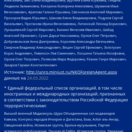
Алексеевна, Закс Елена Владимировна, Буртина Елена Юрьевна, Гендель
Людмила Залмановна, Кокорина Екатерина Алексеевна, Шуманов Илья
Вячеславович, Арапова Галина Юрьевна, Свечников Анатолий Мариевич,
Прохоров Вадим Юрьевич, Шахова Елена Владимировна, Подузов Сергей
Васильевич, Протасова Ирина Вячеславовна, Литинский Леонид Борисович,
Лукашевский Сергей Маркович, Бахмин Вячеслав Иванович, Шабад
Анатолий Ефимович, Сухих Дарья Николаевна, Орлов Олег Петрович,
Добровольская Анна Дмитриевна, Королева Александра Евгеньевна,
Смирнов Владимир Александрович, Вицин Сергей Ефимович, Золотухин
Борис Андреевич, Левинсон Лев Семенович, Локшина Татьяна Иосифовна,
Орлов Олег Петрович, Полякова Мара Федоровна, Резник Генри Маркович,
Захаров Герман Константинович
Источник:
http://unro.minjust.ru/NKOForeignAgent.aspx
данные на
24.03.2022
* Единый федеральный список организаций, в том числе
иностранных и международных организаций, признанных
в соответствии с законодательством Российской Федерации
террористическими:
Высший военный Маджлисуль Шура Объединенных сил моджахедов
Кавказа, Конгресс народов Ичкерии и Дагестана, База, Асбат аль-Ансар,
Священная война, Исламская группа, Братья-мусульмане, Партия
исламского освобождения, Лашкар-И-Тайба, Исламская группа, Движение