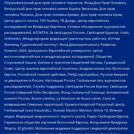
Образовательный дом прав человека Чернигов, Фонд Дом Прав Человека,
Белорусский дом прав человека имени Бориса Звозскова, Дом прав
человека Тбилиси, Дом прав человека Ереван, Дом прав человека Крым,
Центр дикого лосося, TVR Studios, ТВ Дождь, Центр европейских
исследований им Вилфрида Мартенса, Сетевое объединение журналистов
расследователей, АЛЛАТРА, За свободную Россию, Свободная Бурятия, Uralic,
UnKremlin, Международная федерация транспортных рабочих, ИстЧам
Финланд, Гудзоновский институт, Фонд Демократического Развития,
Комитет-2024, Центрально-Европейский университет, Центр
восточноевропейских и международных исследований, Общество
Сторожевой башни, Библии и трактатов Свидетелей Иеговы, Гражданский
Совет, Центр анализа европейской политики, Академическая сеть Восточная
Европа, Российский комитет действия, РЭНД корпорейшн, Русская Америка
за демократию в России, Настоящая Россия, Глобальная сеть журналистов-
расследователей, Служба поддержки, Свободная Россия Берлин, Свободная
Россия Северный Рейн-Вестфалия, Фонд глобальной помощи, Антивоенный
комитет России, Russie-Libertes, La Asocicion de Rusos Libres, Союз за
возвращение Северных территорий, Крымскотатарский Ресурсный Центр,
Глобальный союз IndustriALL, Russian Election Monitor, Article 19, Мнение
медиа, Федерация анархического черного креста, Радио Свободная Европа,
Германское общество изучения Восточной Европы, Фонд имени Фридриха
Эберта, XZ gGmbH, Мобильная академия поддержки гендерной демократии