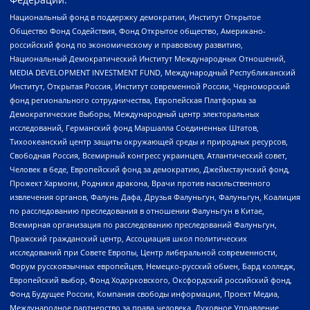
Национальный фонд в поддержку демократии, Институт Открытое
Общество Фонд Содействия, Фонд Открытое общество, Американо-
российский фонд по экономическому и правовому развитию,
Национальный Демократический Институт Международных Отношений,
MEDIA DEVELOPMENT INVESTMENT FUND, Международный Республиканский
Институт, Открытая Россия, Институт современной России, Черноморский
фонд регионального сотрудничества, Европейская Платформа за
Демократические Выборы, Международный центр электоральных
исследований, Германский фонд Маршалла Соединенных Штатов,
Тихоокеанский центр защиты окружающей среды и природных ресурсов,
Свободная Россия, Всемирный конгресс украинцев, Атлантический совет,
Человек в беде, Европейский фонд за демократию, Джеймстаунский фонд,
Прожект Хармони, Родники дракона, Врачи против насильственного
извлечения органов, Фалунь Дафа, Друзья Фалуньгун, Фалуньгун, Коалиция
по расследованию преследования в отношении Фалуньгун в Китае,
Всемирная организация по расследованию преследований Фалуньгун,
Пражский гражданский центр, Ассоциация школ политических
исследований при Совете Европы, Центр либеральной современности,
Форум русскоязычных европейцев, Немецко-русский обмен, Бард колледж,
Европейский выбор, Фонд Ходорковского, Оксфордский российский фонд,
Фонд Будущее России, Компания свободы информации, Проект Медиа,
Международное партнерство за права человека, Духовное Управление