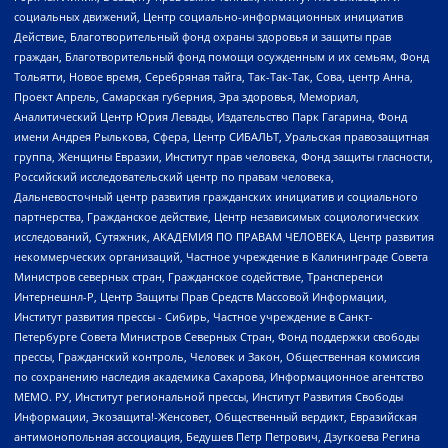
социальных движений, Центр социально-информационных инициатив
Действие, Благотворительный фонд охраны здоровья и защиты прав
граждан, Благотворительный фонд помощи осужденным и их семьям, Фонд
Тольятти, Новое время, Серебряная тайга, Так-Так-Так, Сова, центр Анна,
Проект Апрель, Самарская губерния, Эра здоровья, Мемориал,
Аналитический Центр Юрия Левады, Издательство Парк Гагарина, Фонд
имени Андрея Рылькова, Сфера, Центр СИБАЛЬТ, Уральская правозащитная
группа, Женщины Евразии, Институт прав человека, Фонд защиты гласности,
Российский исследовательский центр по правам человека,
Дальневосточный центр развития гражданских инициатив и социального
партнерства, Гражданское действие, Центр независимых социологических
исследований, Сутяжник, АКАДЕМИЯ ПО ПРАВАМ ЧЕЛОВЕКА, Центр развития
некоммерческих организаций, Частное учреждение в Калининграде Совета
Министров северных стран, Гражданское содействие, Трансперенси
Интернешнл-Р, Центр Защиты Прав Средств Массовой Информации,
Институт развития прессы - Сибирь, Частное учреждение в Санкт-
Петербурге Совета Министров Северных Стран, Фонд поддержки свободы
прессы, Гражданский контроль, Человек и Закон, Общественная комиссия
по сохранению наследия академика Сахарова, Информационное агентство
МЕМО. РУ, Институт региональной прессы, Институт Развития Свободы
Информации, Экозащита!-Женсовет, Общественный вердикт, Евразийская
антимонопольная ассоциация, Бедушев Петр Петрович, Дзугкоева Регина