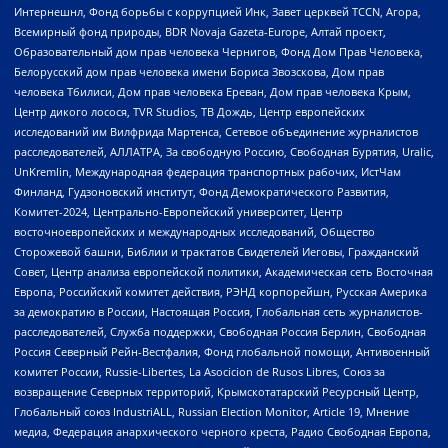
Интернешнл, Фонд борьбы с коррупцией Инк, Завет церквей TCCN, Агора,
Всемирный фонд природы, BDR Novaja Gazeta-Europe, Алтай проект,
Образовательный дом прав человека Чернигов, Фонд Дом Прав Человека,
Белорусский дом прав человека имени Бориса Звозскова, Дом прав
человека Тбилиси, Дом прав человека Ереван, Дом прав человека Крым,
Центр дикого лосося, TVR Studios, ТВ Дождь, Центр европейских
исследований им Вилфрида Мартенса, Сетевое объединение журналистов
расследователей, АЛЛАТРА, За свободную Россию, Свободная Бурятия, Uralic,
UnKremlin, Международная федерация транспортных рабочих, ИстЧам
Финланд, Гудзоновский институт, Фонд Демократического Развития,
Комитет-2024, Центрально-Европейский университет, Центр
восточноевропейских и международных исследований, Общество
Сторожевой башни, Библии и трактатов Свидетелей Иеговы, Гражданский
Совет, Центр анализа европейской политики, Академическая сеть Восточная
Европа, Российский комитет действия, РЭНД корпорейшн, Русская Америка
за демократию в России, Настоящая Россия, Глобальная сеть журналистов-
расследователей, Служба поддержки, Свободная Россия Берлин, Свободная
Россия Северный Рейн-Вестфалия, Фонд глобальной помощи, Антивоенный
комитет России, Russie-Libertes, La Asocicion de Rusos Libres, Союз за
возвращение Северных территорий, Крымскотатарский Ресурсный Центр,
Глобальный союз IndustriALL, Russian Election Monitor, Article 19, Мнение
медиа, Федерация анархического черного креста, Радио Свободная Европа,