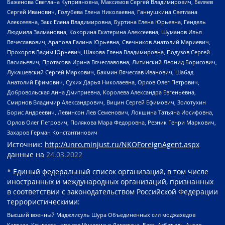
Баженова Светлана Куприяновна, Максимов Сергей Владимирович, Беляев
Сергей Иванович, Голубева Елена Николаевна, Ганнушкина Светлана
Алексеевна, Закс Елена Владимировна, Буртина Елена Юрьевна, Гендель
Людмила Залмановна, Кокорина Екатерина Алексеевна, Шуманов Илья
Вячеславович, Арапова Галина Юрьевна, Свечников Анатолий Мариевич,
Прохоров Вадим Юрьевич, Шахова Елена Владимировна, Подузов Сергей
Васильевич, Протасова Ирина Вячеславовна, Литинский Леонид Борисович,
Лукашевский Сергей Маркович, Бахмин Вячеслав Иванович, Шабад
Анатолий Ефимович, Сухих Дарья Николаевна, Орлов Олег Петрович,
Добровольская Анна Дмитриевна, Королева Александра Евгеньевна,
Смирнов Владимир Александрович, Вицин Сергей Ефимович, Золотухин
Борис Андреевич, Левинсон Лев Семенович, Локшина Татьяна Иосифовна,
Орлов Олег Петрович, Полякова Мара Федоровна, Резник Генри Маркович,
Захаров Герман Константинович
Источник:
http://unro.minjust.ru/NKOForeignAgent.aspx
данные на
24.03.2022
* Единый федеральный список организаций, в том числе
иностранных и международных организаций, признанных
в соответствии с законодательством Российской Федерации
террористическими:
Высший военный Маджлисуль Шура Объединенных сил моджахедов
Кавказа, Конгресс народов Ичкерии и Дагестана, База, Асбат аль-Ансар,