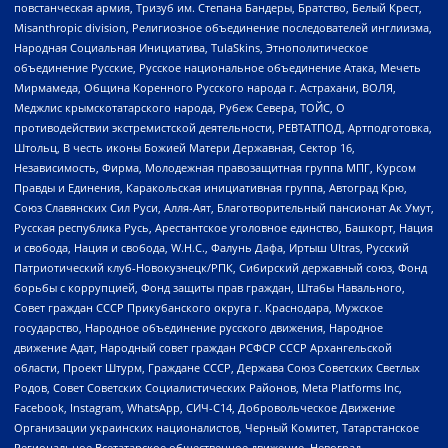
повстанческая армия, Тризуб им. Степана Бандеры, Братство, Белый Крест,
Misanthropic division, Религиозное объединение последователей инглиизма,
Народная Социальная Инициатива, TulaSkins, Этнополитическое
объединение Русские, Русское национальное объединение Атака, Мечеть
Мирмамеда, Община Коренного Русского народа г. Астрахани, ВОЛЯ,
Меджлис крымскотатарского народа, Рубеж Севера, ТОЙС, О
противодействии экстремистской деятельности, РЕВТАТПОД, Артподготовка,
Штольц, В честь иконы Божией Матери Державная, Сектор 16,
Независимость, Фирма, Молодежная правозащитная группа МПГ, Курсом
Правды и Единения, Каракольская инициативная группа, Автоград Крю,
Союз Славянских Сил Руси, Алля-Аят, Благотворительный пансионат Ак Умут,
Русская республика Русь, Арестантское уголовное единство, Башкорт, Нация
и свобода, Нация и свобода, W.H.С., Фалунь Дафа, Иртыш Ultras, Русский
Патриотический клуб-Новокузнецк/РПК, Сибирский державный союз, Фонд
борьбы с коррупцией, Фонд защиты прав граждан, Штабы Навального,
Совет граждан СССР Прикубанского округа г. Краснодара, Мужское
государство, Народное объединение русского движения, Народное
движение Адат, Народный совет граждан РСФСР СССР Архангельской
области, Проект Штурм, Граждане СССР, Держава Союз Советских Светлых
Родов, Совет Советских Социалистических Районов, Meta Platforms Inc,
Facebook, Instagram, WhatsApp, СИЧ-С14, Добровольческое Движение
Организации украинских националистов, Черный Комитет, Татарстанское
Региональное Всетатарское общественное движение, Невоград,