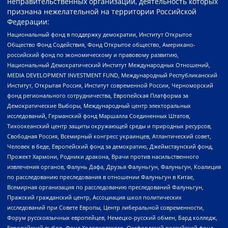
неправительственных организаций, деятельность которых
признана нежелательной на территории Российской
Федерации:
Национальный фонд в поддержку демократии, Институт Открытое
Общество Фонд Содействия, Фонд Открытое общество, Американо-
российский фонд по экономическому и правовому развитию,
Национальный Демократический Институт Международных Отношений,
MEDIA DEVELOPMENT INVESTMENT FUND, Международный Республиканский
Институт, Открытая Россия, Институт современной России, Черноморский
фонд регионального сотрудничества, Европейская Платформа за
Демократические Выборы, Международный центр электоральных
исследований, Германский фонд Маршалла Соединенных Штатов,
Тихоокеанский центр защиты окружающей среды и природных ресурсов,
Свободная Россия, Всемирный конгресс украинцев, Атлантический совет,
Человек в беде, Европейский фонд за демократию, Джеймстаунский фонд,
Прожект Хармони, Родники дракона, Врачи против насильственного
извлечения органов, Фалунь Дафа, Друзья Фалуньгун, Фалуньгун, Коалиция
по расследованию преследования в отношении Фалуньгун в Китае,
Всемирная организация по расследованию преследований Фалуньгун,
Пражский гражданский центр, Ассоциация школ политических
исследований при Совете Европы, Центр либеральной современности,
Форум русскоязычных европейцев, Немецко-русский обмен, Бард колледж,
Европейский выбор, Фонд Ходорковского, Оксфордский российский фонд,