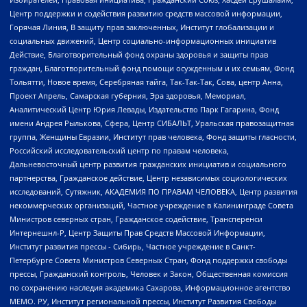
Центр поддержки и содействия развитию средств массовой информации,
Горячая Линия, В защиту прав заключенных, Институт глобализации и
социальных движений, Центр социально-информационных инициатив
Действие, Благотворительный фонд охраны здоровья и защиты прав
граждан, Благотворительный фонд помощи осужденным и их семьям, Фонд
Тольятти, Новое время, Серебряная тайга, Так-Так-Так, Сова, центр Анна,
Проект Апрель, Самарская губерния, Эра здоровья, Мемориал,
Аналитический Центр Юрия Левады, Издательство Парк Гагарина, Фонд
имени Андрея Рылькова, Сфера, Центр СИБАЛЬТ, Уральская правозащитная
группа, Женщины Евразии, Институт прав человека, Фонд защиты гласности,
Российский исследовательский центр по правам человека,
Дальневосточный центр развития гражданских инициатив и социального
партнерства, Гражданское действие, Центр независимых социологических
исследований, Сутяжник, АКАДЕМИЯ ПО ПРАВАМ ЧЕЛОВЕКА, Центр развития
некоммерческих организаций, Частное учреждение в Калининграде Совета
Министров северных стран, Гражданское содействие, Трансперенси
Интернешнл-Р, Центр Защиты Прав Средств Массовой Информации,
Институт развития прессы - Сибирь, Частное учреждение в Санкт-
Петербурге Совета Министров Северных Стран, Фонд поддержки свободы
прессы, Гражданский контроль, Человек и Закон, Общественная комиссия
по сохранению наследия академика Сахарова, Информационное агентство
МЕМО. РУ, Институт региональной прессы, Институт Развития Свободы