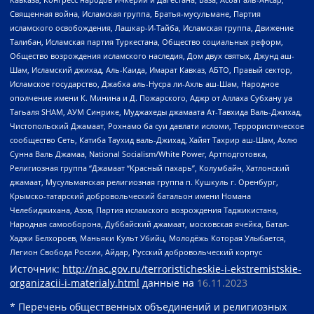
Священная война, Исламская группа, Братья-мусульмане, Партия
исламского освобождения, Лашкар-И-Тайба, Исламская группа, Движение
Талибан, Исламская партия Туркестана, Общество социальных реформ,
Общество возрождения исламского наследия, Дом двух святых, Джунд аш-
Шам, Исламский джихад, Аль-Каида, Имарат Кавказ, АБТО, Правый сектор,
Исламское государство, Джабха аль-Нусра ли-Ахль аш-Шам, Народное
ополчение имени К. Минина и Д. Пожарского, Аджр от Аллаха Субхану уа
Тагьаля SHAM, АУМ Синрике, Муджахеды джамаата Ат-Тавхида Валь-Джихад,
Чистопольский Джамаат, Рохнамо ба суи давлати исломи, Террористическое
сообщество Сеть, Катиба Таухид валь-Джихад, Хайят Тахрир аш-Шам, Ахлю
Сунна Валь Джамаа, National Socialism/White Power, Артподготовка,
Религиозная группа “Джамаат “Красный пахарь”, Колумбайн, Хатлонский
джамаат, Мусульманская религиозная группа п. Кушкуль г. Оренбург,
Крымско-татарский добровольческий батальон имени Номана
Челебиджихана, Азов, Партия исламского возрождения Таджикистана,
Народная самооборона, Дуббайский джамаат, московская ячейка, Батал-
Хаджи Белхороев, Маньяки Культ Убийц, Молодёжь Которая Улыбается,
Легион Свобода России, Айдар, Русский добровольческий корпус
Источник:
http://nac.gov.ru/terroristicheskie-i-ekstremistskie-
organizacii-i-materialy.html
данные на
16.11.2023
* Перечень общественных объединений и религиозных