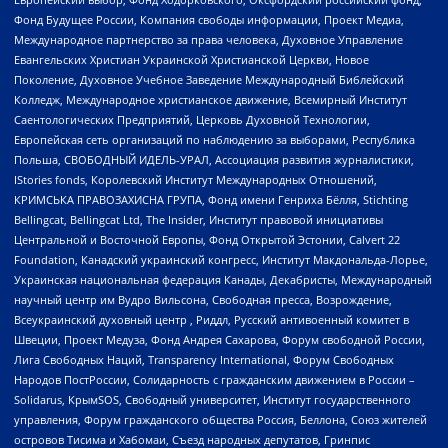
Фонд Будущее России, Компания свободы информации, Проект Медиа,
Международное партнерство за права человека, Духовное Управление
Евангельских Христиан Украинской Христианской Церкви, Новое
Поколение, Духовное Учебное Заведение Международный Библейский
Колледж, Международное христианское движение, Всемирный Институт
Саентологических Предприятий, Церковь Духовной Технологии,
Европейская сеть организаций по наблюдению за выборами, Республика
Польша, СВОБОДНЫЙ ИДЕЛЬ-УРАЛ, Ассоциация развития журналистики,
IStories fonds, Королевский Институт Международных Отношений,
КРИМСЬКА ПРАВОЗАХИСНА ГРУПА, Фонд имени Генриха Бёлля, Stichting
Bellingcat, Bellingcat Ltd, The Insider, Институт правовой инициативы
Центральной и Восточной Европы, Фонд Открытой Эстонии, Calvert 22
Foundation, Канадский украинский конгресс, Институт Макдональда-Лорье,
Украинская национальная федерация Канады, Декабристы, Международный
научный центр им Вудро Вильсона, Свободная пресса, Возрождение,
Всеукраинский духовный центр , Риддл, Русский антивоенный комитет в
Швеции, Проект Медуза, Фонд Андрея Сахарова, Форум свободной России,
Лига Свободных Наций, Transparеncy International, Форум Свободных
Народов ПостРоссии, Солидарность с гражданским движением в России –
Solidarus, КрымSOS, Свободный университет, Институт государственного
управления, Форум гражданского общества Россия, Беллона, Союз жителей
островов Тисима и Хабомаи, Съезд народных депутатов, Гринпис