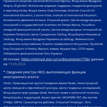
Германское общество изучения Восточной Европы, Фонд имени Фридриха
Эберта, XZ gGmbH, Мобильная академия поддержки гендерной демократии
и миротворчества, Форум имени Льва Копелева, American Councils for
International Education, Cultural Vistas, Institute of International Education,
Антивоенное движение Антальи, Открытый диалог, Школа международных
отношений и государственной политики им Питера Мунка, Российско-
канадский демократический альянс, Школа международных отношений им
Нормана Патерсона, Центр Гражданских Свобод, Фонд Бориса Немцова за
Свободу, Фонд имени Фридриха Науманна за свободу, Феминистское
антивоенное сопротивление, Комитет независимости Ингушетии, Прометей,
Stop Occupation of Karelia, Вернись живым, Фридом Хаус, СОТА медиа,
Либерально-демократическая Лига Украины
Источник:
https://minjust.gov.ru/ru/documents/7756/
данные
на
13.05.2024
* Сведения реестра НКО, выполняющих функции
иностранного агента:
Лилит, Правозащитная группа Гражданин.Армия.Право, Нижегородский
центр немецкой и европейской культуры, Центр гендерных исследований,
Фонд защиты прав граждан Штаб, Институт права и публичной политики,
Фонд борьбы с коррупцией, Альянс врачей, НАСИЛИЮ.НЕТ, Мы против
СПИДа, СВЕЧА, Гуманитарное действие, Открытый Петербург, Лига
Избирателей, Правовая инициатива, Гражданский Союз, Хасдей Ерушалаим,