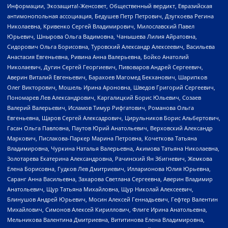
Информации, Экозащита!-Женсовет, Общественный вердикт, Евразийская
антимонопольная ассоциация, Бедушев Петр Петрович, Дзугкоева Регина
Николаевна, Кривенко Сергей Владимирович, Милославский Павел
Юрьевич, Шнырова Ольга Вадимовна, Чанышева Лилия Айратовна,
Сидорович Ольга Борисовна, Туровский Александр Алексеевич, Васильева
Анастасия Евгеньевна, Ривина Анна Валерьевна, Бойко Анатолий
Николаевич, Дугин Сергей Георгиевич, Пивоваров Андрей Сергеевич,
Аверин Виталий Евгеньевич, Барахоев Магомед Бекханович, Шарипков
Олег Викторович, Мошель Ирина Ароновна, Шведов Григорий Сергеевич,
Пономарев Лев Александрович, Каргалицкий Борис Юльевич, Созаев
Валерий Валерьевич, Исламов Тимур Рифгатович, Романова Ольга
Евгеньевна, Щаров Сергей Алексадрович, Цирульников Борис Альбертович,
Гасан Ольга Павловна, Паутов Юрий Анатольевич, Верховский Александр
Маркович, Пислакова-Паркер Марина Петровна, Кочеткова Татьяна
Владимировна, Чуркина Наталья Валерьевна, Акимова Татьяна Николаевна,
Золотарева Екатерина Александровна, Рачинский Ян Збигневич, Жемкова
Елена Борисовна, Гудков Лев Дмитриевич, Илларионова Юлия Юрьевна,
Саранг Анна Васильевна, Захарова Светлана Сергеевна, Аверин Владимир
Анатольевич, Щур Татьяна Михайловна, Щур Николай Алексеевич,
Блинушов Андрей Юрьевич, Мосин Алексей Геннадьевич, Гефтер Валентин
Михайлович, Симонов Алексей Кириллович, Флиге Ирина Анатольевна,
Мельникова Валентина Дмитриевна, Вититинова Елена Владимировна,