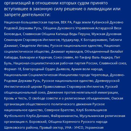
организаций в отношении которых судом принято
вступившее в законную силу решение о ликвидации или
запрете деятельности:
Национал-большевистская партия, ВЕК РА, Рада земли Кубанской Духовно
Родовой Державы Русь, Община Духовного Управления Асгардской Веси
Беловодья, Славянская Община Капища Веды Перуна, Мужская Духовная
Семинария Староверов-Инглингов, Нурджулар, К Богодержавию, Таблиги
Джамаат, Свидетели Иеговы, Русское национальное единство, Национал-
социалистическое общество, Джамаат мувахидов, Объединенный Вилайат
Кабарды, Балкарии и Карачая, Союз славян, Ат-Такфир Валь-Хиджра, Пит
Буль, Национал-социалистическая рабочая партия России, Славянский союз,
Формат-18, Благородный Орден Дьявола, Армия воли народа,
Национальная Социалистическая Инициатива города Череповца, Духовно-
Родовая Держава Русь, Русское национальное единство, Древнерусской
Инглистической церкви Православных Староверов-Инглингов, Русский
общенациональный союз, Движение против нелегальной иммиграции,
Кровь и Честь, О свободе совести и о религиозных объединениях, Омская
организация общественного политического движения Русское
национальное единство, Северное Братство, Клуб Болельщиков
Футбольного Клуба Динамо, Файзрахманисты, Мусульманская религиозная
организация п. Боровский, Община Коренного Русского народа
Щелковского района, Правый сектор, УНА - УНСО, Украинская