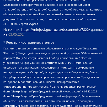
Молодежное Демократическое Движение Весна, Верховный Совет
Татарской Автономной Советской Социалистической Республики, Конгресс
ойрат-калмыцкого народа, Исполнительный комитет совета народных
депутатов Красноярского края, Этническое национальное объединение,
ЛГБТ, Я.МЫ Сергей Фургал
Источник:
https://minjust.gov.ru/ru/documents/7822/
данные
на
03.05.2024
* Реестр иностранных агентов:
Калининградская региональная общественная организация "Экозащита!-Женсовет", Фонд содействия защите прав и свобод граждан "Общественный вердикт", Фонд "Институт Развития Свободы Информации", Частное учреждение "Информационное агентство МЕМО. РУ", Региональная общественная организация "Общественная комиссия по сохранению наследия академика Сахарова", Фонд поддержки свободы прессы, Санкт-Петербургская общественная правозащитная организация "Гражданский контроль", Межрегиональная общественная организация "Информационно-просветительский центр "Мемориал", Региональный Фонд "Центр Защиты Прав Средств Массовой Информации", с 05.12.2023 Фонд "Центр Защиты Прав Средств массовой информации", Региональная общественная благотворительная организация помощи беженцам и мигрантам "Гражданское содействие", Негосударственное образовательное учреждение дополнительного профессионального образования (повышение квалификации) специалистов "АКАДЕМИЯ ПО ПРАВАМ ЧЕЛОВЕКА", Свердловская региональная общественная организация "Сутяжник", Автономная некоммерческая организация "Центр независимых социологических исследований", Союз общественных объединений "Российский исследовательский центр по правам человека", Региональное общественное учреждение научно-информационный центр "МЕМОРИАЛ", Некоммерческая организация "Фонд защиты гласности", Автономная некоммерческая организация "Институт прав человека", Городская общественная организация "Екатеринбургское общество "МЕМОРИАЛ", Городская общественная организация "Рязанское историко-просветительское и правозащитное общество "Мемориал" (Рязанский Мемориал), Челябинский региональный орган общественной самодеятельности – женское общественное объединение "Женщины Евразии", Челябинский региональный орган общественной самодеятельности "Уральская правозащитная группа", Фонд содействия защите здоровья и социальной справедливости имени Андрея Рылькова, Автономная Некоммерческая Организация "Аналитический Центр Юрия Левады", Автономная некоммерческая организация социальной поддержки населения "Проект Апрель", Региональная общественная организация помощи женщинам и детям, находящимся в кризисной ситуации "Информационно-методический центр "Анна", Фонд содействия развитию массовых коммуникаций и правовому просвещению "Так-так-Так", Фонд содействия устойчивому развитию "Серебряная тайга", Свердловский региональный общественный фонд социальных проектов "Новое время", "Idel.Реалии", Кавказ.Реалии, Крым.Реалии, Телеканал Настоящее Время, Татаро-башкирская служба Радио Свобода (Azatliq Radiosi), Радио Свободная Европа/Радио Свобода (PCE/PC), "Сибирь.Реалии", "Фактограф", Благотворительный фонд помощи осужденным и их семьям, Автономная некоммерческая организация "Институт глобализации и социальных движений", Фонд "В защиту прав заключенных", Частное учреждение "Центр поддержки и содействия развитию средств массовой информации", Пензенский региональный общественный благотворительный фонд "Гражданский союз", "Север.Реалии", Некоммерческая организация Фонд "Правовая инициатива", Общество с ограниченной ответственностью "Радио Свободная Европа/Радио Свобода", Чешское информационное агентство "MEDIUM-ORIENT", Красноярская региональная общественная организация "Мы против СПИДа", Камалягин Денис Николаевич, Маркелов Сергей Евгеньевич, Пономарев Лев Александрович, Савицкая Людмила Алексеевна, Автономная некоммерческая организация "Центр по работе с проблемой насилия "НАСИЛИЮ.НЕТ", Межрегиональный профессиональный союз работников здравоохранения "Альянс врачей", Юридическое лицо, зарегистрированное в Латвийской Республике, SIA "Medusa Project" (регистрационный номер 40103797863, дата регистрации 10.06.2014), Некоммерческая организация "Фонд по борьбе с коррупцией", Автономная некоммерческая организация "Институт права и публичной политики", Баданин Роман Сергеевич, Гликин Максим Александрович, Железнова Мария Михайловна, Лукьянова Юлия Сергеевна, Маетная Елизавета Витальевна, Маняхин Петр Борисович, Чуракова Ольга Владимировна, Ярош Юлия Петровна, Юридическое лицо "The Insider SIA", зарегистрированное в Риге, Латвийская Республика (дата регистрации 26.06.2015), являющееся администратором доменного имени интернет-издания "The Insider SIA", https://theins.ru, Постернак Алексей Евгеньевич, Рубин Михаил Аркадьевич, Анин Роман Александрович, Юридическое лицо Istories fonds, зарегистрированное в Латвийской Республике (регистрационный номер 50008295751, дата регистрации 24.02.2020), Великовский Дмитрий Александрович, Долинина Ирина Николаевна, Мароховская Алеся Алексеевна, Шлейнов Роман Юрьевич, Шмагун Олеся Валентиновна, Общество с ограниченной ответственностью "Альтаир 2021", Общество с ограниченной ответственностью "Вега 2021", Общество с ограниченной ответственностью "Главный редактор 2021", Общество с ограниченной ответственностью "Ромашки монолит", Важенков Артем Валерьевич, Ивановская областная общественная организация "Центр гендерных исследований", Гурман Юрий Альбертович, Медиапроект "ОВД-Инфо", Егоров Владимир Владимирович, Жилинский Владимир Александрович, Общество с ограниченной ответственностью "ЗП", Иванова София Юрьевна, Карезина Инна Павловна, Кильтау Екатерина Викторовна, Петров Алексей Викторович, Пискунов Сергей Евгеньевич, Смирнов Сергей Сергеевич, Тихонов Михаил Сергеевич, Общество с ограниченной ответственностью "ЖУРНАЛИСТ-ИНОСТРАННЫЙ АГЕНТ", Арапова Галина Юрьевна, Вольтская Татьяна Анатольевна, Американская компания "Mason G.E.S. Anonymous Foundation" (США), являющаяся владельцем интернет-издания https://mnews.world/, Компания "Stichting Bellingcat", зарегистрированная в Нидерландах (дата регистрации 11.07.2018), Захаров Андрей Вячеславович, Клепиковская Екатерина Дмитриевна, Общество с ограниченной ответственностью "МЕМО", Перл Роман Александрович, Симонов Евгений Алексеевич, Соловьева Елена Анатольевна, Сотников Даниил Владимирович, Сурначева Елизавета Дмитриевна, Автономная некоммерческая организация по защите прав человека и информированию населения "Якутия – Наше Мнение", Общество с ограниченной ответственностью "Москоу диджитал медиа", с 26.01.2023 Общество с ограниченной ответственностью "Чайка Белые сады", Ветошкина Валерия Валерьевна, Заговора Максим Александрович, Межрегиональное общественное движение "Российская ЛГБТ - сеть", Оленичев Максим Владимирович, Павлов Иван Юрьевич, Скворцова Елена Сергеевна, Общество с ограниченной ответственностью "Как бы инагент", Кочетков Игорь Викторович, Общество с ограниченной ответственностью "Честные выборы", Еланчик Олег Александрович, Общество с ограниченной ответственностью "Нобелевский призыв", Гималова Регина Эмилевна, Григорьев Андрей Валерьевич, Григорьева Алина Александровна, Ассоциация по содействию защите прав призывников, альтернативнослужащих и военнослужащих "Правозащитная группа "Гражданин.Армия.Право", Хисамова Регина Фаритовна, Автономная некоммерческая организация по реализации социально-правовых программ "Лилит", Дальневосточное общественное движение "Маяк", Санкт-Петербургская ЛГБТ-инициативная группа "Выход", Инициативная группа ЛГБТ+ "Реверс", Алексеев Андрей Викторович, Бекбулатова Таисия Львовна, Беляев Иван Михайлович, Владыкина Елена Сергеевна, Гельман Марат Александрович, Никульшина Вероника Юрьевна, Толоконникова Надежда Андреевна, Шендерович Виктор Анатольевич, Общество с ограниченной ответственностью "Данное сообщение", Общество с ограниченной ответственностью Издательский дом "Новая глава", Айнбиндер Александра Александровна, Московский комьюнити-центр для ЛГБТ+инициатив, Благотворительный фонд развития филантропии, Deutsche Welle (Германия, Kurt-Schumacher-Strasse 3, 53113 Bonn), Борзунова Мария Михайловна, Воробьев Виктор Викторович, Голубева Анна Львовна, Константинова Алла Михайловна, Малкова Ирина Владимировна, Мурадов Мурад Абдулгалимович, Осетинская Елизавета Николаевна, Понасенков Евгений Николаевич, Ганапольский Матвей Юрьевич, Киселев Евгений Алексеевич, Борухович Ирина Григорьевна, Дремин Иван Тимофеевич, Дубровский Дмитрий Викторович, Красноярская региональная общественная организация поддержки и развития альтернативных образовательных технологий и межкультурных коммуникаций "ИНТЕРРА", Маяковская Екатерина Алексеевна, Фейгин Марк Захарович, Филимонов Андрей Викторович, Дзугкоева Регина Николаевна, Доброхотов Роман Александрович, Дудь Юрий Александрович, Елкин Сергей Владимирович, Кругликов Кирилл Игоревич, Сабунаева Мария Леонидовна, Семенов Алексей Владимирович, Шаинян Карен Багратович, Шульман Екатерина Михайловна, Асафьев Артур Валерьевич, Вахштайн Виктор Семенович, Венедиктов Алексей Алексеевич, Лушникова Екатерина Евгеньевна, Волков Леонид Михайлович, Невзоров Александр Глебович, Пархоменко Сергей Борисович, Сироткин Ярослав Николаевич, Кара-Мурза Владимир Владимирович, Баранова Наталья Владимировна, Гозман Леонид Яковлевич, Кагарлицкий Борис Юльевич, Климарев Михаил Валерьевич, Милов Владимир Станиславович, Автономная некоммерческая организация Краснодарский центр современного искусства "Типография", Моргенштерн Алишер Тагирович, Соболь Любовь Эдуардовна, Общество с ограниченной ответственностью "ЛИЗА НОРМ", Каспаров Гарри Кимович, Ходорковский Михаил Борисович, Общество с ограниченной ответственностью "Апрельские тезисы", Данилович Ирина Брониславовна, Кашин Олег Владимирович, Петров Николай Владимирович, Пивоваров Алексей Владимирович, Соколов Михаил Владимирович, Цветкова Юлия Владимировна, Чичваркин Евгений Александрович, Комитет против пыток/Команда против пыток, Общество с ограниченной ответственностью "Первый научный", Общество с ограниченной ответственностью "Вертолет и ко", Белоцерковская Вероника Борисовна, Кац Максим Евгеньевич, Лазарева Татьяна Юрьевна, Шаведдинов Руслан Табризович, Яшин Илья Валерьевич, Общество с ограниченной ответственностью "Иноагент ААВ", Алешковский Дмитрий Петрович, Альбац Евгения Марковна, Быков Дмитрий Львович, Галямина Юлия Евгеньевна, Лойко Сергей Леонидович, Мартынов Кирилл Константинович, Медведев Сергей Александрович, Крашенинников Федор Геннадиевич, Гордеева Катерина Вл