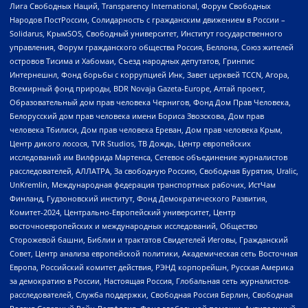
Лига Свободных Наций, Transparеncy International, Форум Свободных
Народов ПостРоссии, Солидарность с гражданским движением в России –
Solidarus, КрымSOS, Свободный университет, Институт государственного
управления, Форум гражданского общества Россия, Беллона, Союз жителей
островов Тисима и Хабомаи, Съезд народных депутатов, Гринпис
Интернешнл, Фонд борьбы с коррупцией Инк, Завет церквей TCCN, Агора,
Всемирный фонд природы, BDR Novaja Gazeta-Europe, Алтай проект,
Образовательный дом прав человека Чернигов, Фонд Дом Прав Человека,
Белорусский дом прав человека имени Бориса Звозскова, Дом прав
человека Тбилиси, Дом прав человека Ереван, Дом прав человека Крым,
Центр дикого лосося, TVR Studios, ТВ Дождь, Центр европейских
исследований им Вилфрида Мартенса, Сетевое объединение журналистов
расследователей, АЛЛАТРА, За свободную Россию, Свободная Бурятия, Uralic,
UnKremlin, Международная федерация транспортных рабочих, ИстЧам
Финланд, Гудзоновский институт, Фонд Демократического Развития,
Комитет-2024, Центрально-Европейский университет, Центр
восточноевропейских и международных исследований, Общество
Сторожевой башни, Библии и трактатов Свидетелей Иеговы, Гражданский
Совет, Центр анализа европейской политики, Академическая сеть Восточная
Европа, Российский комитет действия, РЭНД корпорейшн, Русская Америка
за демократию в России, Настоящая Россия, Глобальная сеть журналистов-
расследователей, Служба поддержки, Свободная Россия Берлин, Свободная