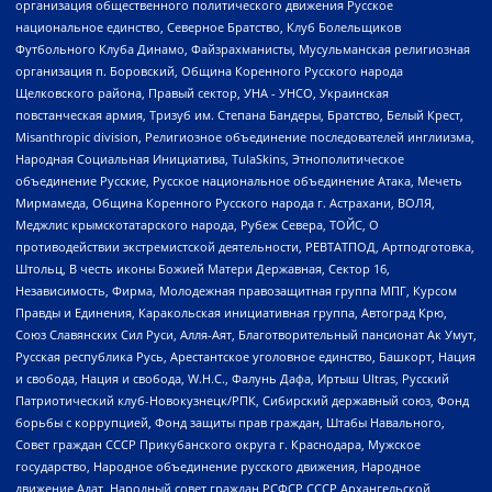
организация общественного политического движения Русское
национальное единство, Северное Братство, Клуб Болельщиков
Футбольного Клуба Динамо, Файзрахманисты, Мусульманская религиозная
организация п. Боровский, Община Коренного Русского народа
Щелковского района, Правый сектор, УНА - УНСО, Украинская
повстанческая армия, Тризуб им. Степана Бандеры, Братство, Белый Крест,
Misanthropic division, Религиозное объединение последователей инглиизма,
Народная Социальная Инициатива, TulaSkins, Этнополитическое
объединение Русские, Русское национальное объединение Атака, Мечеть
Мирмамеда, Община Коренного Русского народа г. Астрахани, ВОЛЯ,
Меджлис крымскотатарского народа, Рубеж Севера, ТОЙС, О
противодействии экстремистской деятельности, РЕВТАТПОД, Артподготовка,
Штольц, В честь иконы Божией Матери Державная, Сектор 16,
Независимость, Фирма, Молодежная правозащитная группа МПГ, Курсом
Правды и Единения, Каракольская инициативная группа, Автоград Крю,
Союз Славянских Сил Руси, Алля-Аят, Благотворительный пансионат Ак Умут,
Русская республика Русь, Арестантское уголовное единство, Башкорт, Нация
и свобода, Нация и свобода, W.H.С., Фалунь Дафа, Иртыш Ultras, Русский
Патриотический клуб-Новокузнецк/РПК, Сибирский державный союз, Фонд
борьбы с коррупцией, Фонд защиты прав граждан, Штабы Навального,
Совет граждан СССР Прикубанского округа г. Краснодара, Мужское
государство, Народное объединение русского движения, Народное
движение Адат, Народный совет граждан РСФСР СССР Архангельской