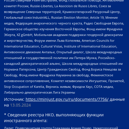
Россия Северный Рейн-Вестфалия, Фонд глобальной помощи, Антивоенный
комитет России, Russie-Libertes, La Asocicion de Rusos Libres, Союз за
возвращение Северных территорий, Крымскотатарский Ресурсный Центр,
Глобальный союз IndustriALL, Russian Election Monitor, Article 19, Мнение
медиа, Федерация анархического черного креста, Радио Свободная Европа,
Германское общество изучения Восточной Европы, Фонд имени Фридриха
Эберта, XZ gGmbH, Мобильная академия поддержки гендерной демократии
и миротворчества, Форум имени Льва Копелева, American Councils for
International Education, Cultural Vistas, Institute of International Education,
Антивоенное движение Антальи, Открытый диалог, Школа международных
отношений и государственной политики им Питера Мунка, Российско-
канадский демократический альянс, Школа международных отношений им
Нормана Патерсона, Центр Гражданских Свобод, Фонд Бориса Немцова за
Свободу, Фонд имени Фридриха Науманна за свободу, Феминистское
антивоенное сопротивление, Комитет независимости Ингушетии, Прометей,
Stop Occupation of Karelia, Вернись живым, Фридом Хаус, СОТА медиа,
Либерально-демократическая Лига Украины
Источник:
https://minjust.gov.ru/ru/documents/7756/
данные
на
13.05.2024
* Сведения реестра НКО, выполняющих функции
иностранного агента:
Лилит, Правозащитная группа Гражданин.Армия.Право, Нижегородский