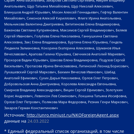
Саранг Анна Васильевна, Захарова Светлана Сергеевна, Аверин Владимир
Анатольевич, Щур Татьяна Михайловна, Щур Николай Алексеевич,
Блинушов Андрей Юрьевич, Мосин Алексей Геннадьевич, Гефтер Валентин
Михайлович, Симонов Алексей Кириллович, Флиге Ирина Анатольевна,
Мельникова Валентина Дмитриевна, Вититинова Елена Владимировна,
Баженова Светлана Куприяновна, Максимов Сергей Владимирович, Беляев
Сергей Иванович, Голубева Елена Николаевна, Ганнушкина Светлана
Алексеевна, Закс Елена Владимировна, Буртина Елена Юрьевна, Гендель
Людмила Залмановна, Кокорина Екатерина Алексеевна, Шуманов Илья
Вячеславович, Арапова Галина Юрьевна, Свечников Анатолий Мариевич,
Прохоров Вадим Юрьевич, Шахова Елена Владимировна, Подузов Сергей
Васильевич, Протасова Ирина Вячеславовна, Литинский Леонид Борисович,
Лукашевский Сергей Маркович, Бахмин Вячеслав Иванович, Шабад
Анатолий Ефимович, Сухих Дарья Николаевна, Орлов Олег Петрович,
Добровольская Анна Дмитриевна, Королева Александра Евгеньевна,
Смирнов Владимир Александрович, Вицин Сергей Ефимович, Золотухин
Борис Андреевич, Левинсон Лев Семенович, Локшина Татьяна Иосифовна,
Орлов Олег Петрович, Полякова Мара Федоровна, Резник Генри Маркович,
Захаров Герман Константинович
Источник:
http://unro.minjust.ru/NKOForeignAgent.aspx
данные на
24.03.2022
* Единый федеральный список организаций, в том числе