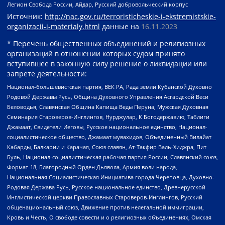
Легион Свобода России, Айдар, Русский добровольческий корпус
Источник:
http://nac.gov.ru/terroristicheskie-i-ekstremistskie-
organizacii-i-materialy.html
данные на
16.11.2023
* Перечень общественных объединений и религиозных
организаций в отношении которых судом принято
вступившее в законную силу решение о ликвидации или
запрете деятельности:
Национал-большевистская партия, ВЕК РА, Рада земли Кубанской Духовно
Родовой Державы Русь, Община Духовного Управления Асгардской Веси
Беловодья, Славянская Община Капища Веды Перуна, Мужская Духовная
Семинария Староверов-Инглингов, Нурджулар, К Богодержавию, Таблиги
Джамаат, Свидетели Иеговы, Русское национальное единство, Национал-
социалистическое общество, Джамаат мувахидов, Объединенный Вилайат
Кабарды, Балкарии и Карачая, Союз славян, Ат-Такфир Валь-Хиджра, Пит
Буль, Национал-социалистическая рабочая партия России, Славянский союз,
Формат-18, Благородный Орден Дьявола, Армия воли народа,
Национальная Социалистическая Инициатива города Череповца, Духовно-
Родовая Держава Русь, Русское национальное единство, Древнерусской
Инглистической церкви Православных Староверов-Инглингов, Русский
общенациональный союз, Движение против нелегальной иммиграции,
Кровь и Честь, О свободе совести и о религиозных объединениях, Омская