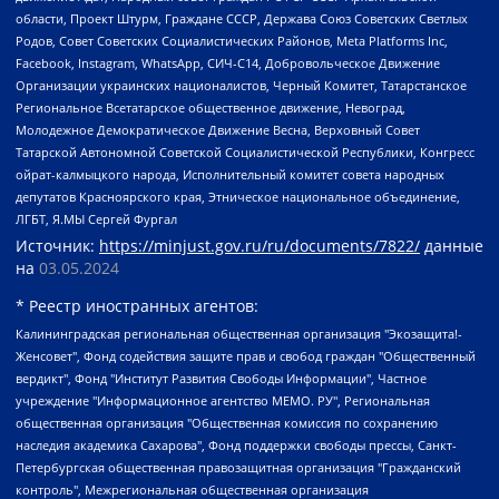
области, Проект Штурм, Граждане СССР, Держава Союз Советских Светлых
Родов, Совет Советских Социалистических Районов, Meta Platforms Inc,
Facebook, Instagram, WhatsApp, СИЧ-С14, Добровольческое Движение
Организации украинских националистов, Черный Комитет, Татарстанское
Региональное Всетатарское общественное движение, Невоград,
Молодежное Демократическое Движение Весна, Верховный Совет
Татарской Автономной Советской Социалистической Республики, Конгресс
ойрат-калмыцкого народа, Исполнительный комитет совета народных
депутатов Красноярского края, Этническое национальное объединение,
ЛГБТ, Я.МЫ Сергей Фургал
Источник:
https://minjust.gov.ru/ru/documents/7822/
данные
на
03.05.2024
* Реестр иностранных агентов:
Калининградская региональная общественная организация "Экозащита!-Женсовет", Фонд содействия защите прав и свобод граждан "Общественный вердикт", Фонд "Институт Развития Свободы Информации", Частное учреждение "Информационное агентство МЕМО. РУ", Региональная общественная организация "Общественная комиссия по сохранению наследия академика Сахарова", Фонд поддержки свободы прессы, Санкт-Петербургская общественная правозащитная организация "Гражданский контроль", Межрегиональная общественная организация "Информационно-просветительский центр "Мемориал", Региональный Фонд "Центр Защиты Прав Средств Массовой Информации", с 05.12.2023 Фонд "Центр Защиты Прав Средств массовой информации", Региональная общественная благотворительная организация помощи беженцам и мигрантам "Гражданское содействие", Негосударственное образовательное учреждение дополнительного профессионального образования (повышение квалификации) специалистов "АКАДЕМИЯ ПО ПРАВАМ ЧЕЛОВЕКА", Свердловская региональная общественная организация "Сутяжник", Автономная некоммерческая организация "Центр независимых социологических исследований", Союз общественных объединений "Российский исследовательский центр по правам человека", Региональное общественное учреждение научно-информационный центр "МЕМОРИАЛ", Некоммерческая организация "Фонд защиты гласности", Автономная некоммерческая организация "Институт прав человека", Городская общественная организация "Екатеринбургское общество "МЕМОРИАЛ", Городская общественная организация "Рязанское историко-просветительское и правозащитное общество "Мемориал" (Рязанский Мемориал), Челябинский региональный орган общественной самодеятельности – женское общественное объединение "Женщины Евразии", Челябинский региональный орган общественной самодеятельности "Уральская правозащитная группа", Фонд содействия защите здоровья и социальной справедливости имени Андрея Рылькова, Автономная Некоммерческая Организация "Аналитический Центр Юрия Левады", Автономная некоммерческая организация социальной поддержки населения "Проект Апрель", Региональная общественная организация помощи женщинам и детям, находящимся в кризисной ситуации "Информационно-методический центр "Анна", Фонд содействия развитию массовых коммуникаций и правовому просвещению "Так-так-Так", Фонд содействия устойчивому развитию "Серебряная тайга", Свердловский региональный общественный фонд социальных проектов "Новое время", "Idel.Реалии", Кавказ.Реалии, Крым.Реалии, Телеканал Настоящее Время, Татаро-башкирская служба Радио Свобода (Azatliq Radiosi), Радио Свободная Европа/Радио Свобода (PCE/PC), "Сибирь.Реалии", "Фактограф", Благотворительный фонд помощи осужденным и их семьям, Автономная некоммерческая организация "Институт глобализации и социальных движений", Фонд "В защиту прав заключенных", Частное учреждение "Центр поддержки и содействия развитию средств массовой информации", Пензенский региональный общественный благотворительный фонд "Гражданский союз", "Север.Реалии", Некоммерческая организация Фонд "Правовая инициатива", Общество с ограниченной ответственностью "Радио Свободная Европа/Радио Свобода", Чешское информационное агентство "MEDIUM-ORIENT", Красноярская региональная общественная организация "Мы против СПИДа", Камалягин Денис Николаевич, Маркелов Сергей Евгеньевич, Пономарев Лев Александрович, Савицкая Людмила Алексеевна, Автономная некоммерческая организация "Центр по работе с проблемой насилия "НАСИЛИЮ.НЕТ", Межрегиональный профессиональный союз работников здравоохранения "Альянс врачей", Юридическое лицо, зарегистрированное в Латвийской Республике, SIA "Medusa Project" (регистрационный номер 40103797863, дата регистрации 10.06.2014), Некоммерческая организация "Фонд по борьбе с коррупцией", Автономная некоммерческая организация "Институт права и публичной политики", Баданин Роман Сергеевич, Гликин Максим Александрович, Железнова Мария Михайловна, Лукьянова Юлия Сергеевна, Маетная Елизавета Витальевна, Маняхин Петр Борисович, Чуракова Ольга Владимировна, Ярош Юлия Петровна, Юридическое лицо "The Insider SIA", зарегистрированное в Риге, Латвийская Республика (дата регистрации 26.06.2015), являющееся администратором доменного имени интернет-издания "The Insider SIA", https://theins.ru, Постернак Алексей Евгеньевич, Рубин Михаил Аркадьевич, Анин Роман Александрович, Юридическое лицо Istories fonds, зарегистрированное в Латвийской Республике (регистрационный номер 50008295751, дата регистрации 24.02.2020), Великовский Дмитрий Александрович, Долинина Ирина Николаевна, Мароховская Алеся Алексеевна, Шлейнов Роман Юрьевич, Шмагун Олеся Валентиновна, Общество с ограниченной ответственностью "Альтаир 2021", Общество с ограниченной ответственностью "Вега 2021", Общество с ограниченной ответственностью "Главный редактор 2021", Общество с ограниченной ответственностью "Ромашки монолит", Важенков Артем Валерьевич, Ивановская областная общественная организация "Центр гендерных исследований", Гурман Юрий Альбертович, Медиапроект "ОВД-Инфо", Егоров Владимир Владимирович, Жилинский Владимир Александрович, Общество с ограниченной ответственностью "ЗП", Иванова София Юрьевна, Карезина Инна Павловна, Кильтау Екатерина Викторовна, Петров Алексей Викторович, Пискунов Сергей Евгеньевич, Смирнов Сергей Сергеевич, Тихонов Михаил Сергеевич, Общество с ограниченной ответственностью "ЖУРНАЛИСТ-ИНОСТРАННЫЙ АГЕНТ", Арапова Галина Юрьевна, Вольтская Татьяна Анатольевна, Американская компания "Mason G.E.S. Anonymous Foundation" (США), являющаяся владельцем интернет-издания https://mnews.world/, Компания "Stichting Bellingcat", зарегистрированная в Нидерландах (дата регистрации 11.07.2018), Захаров Андрей Вячеславович, Клепиковская Екатерина Дмитриевна, Общество с ограниченной ответственностью "МЕМО", Перл Роман Александрович, Симонов Евгений Алексеевич, Соловьева Елена Анатольевна, Сотников Даниил Владимирович, Сурначева Елизавета Дмитриевна, Автономная некоммерческая организация по защите прав человека и информированию населения "Якутия – Наше Мнение", Общество с ограниченной ответственностью "Москоу диджитал медиа", с 26.01.2023 Общество с ограниченной ответственностью "Чайка Белые сады", Ветошкина Валерия Валерьевна, Заговора Максим Александрович, Межрегиональное общественное движение "Российская ЛГБТ - сеть", Оленичев Максим Владимирович, Павлов Иван Юрьевич, Скворцова Елена Сергеевна, Общество с ограниченной ответственностью "Как бы инагент", Кочетков Игорь Викторович, Общество с ограниченной ответственностью "Честные выборы", Еланчик Олег Александрович, Общество с ограниченной ответственностью "Нобелевский призыв", Гималова Регина Эмилевна, Григорьев Андрей Валерьевич, Григорьева Алина Александровна, Ассоциация по содействию защите прав призывников, альтернативнослужащих и военнослужащих "Правозащитная группа "Гражданин.Армия.Право", Хисамова Регина Фаритовна, Автономная некоммерческая организация по реализации социально-правовых программ "Лилит", Дальневосточное общественное движение "Маяк", Санкт-Петербургская ЛГБТ-инициативная группа "Выход", Инициативная группа ЛГБТ+ "Реверс", Алексеев Андрей Викторович, Бекбулатова Таисия Львовна, Беляев Иван Михайлович, Владыкина Елена Сергеевна, Гельман Марат Александрович, Никульшина Вероника Юрьевна, Толоконникова Надежда Андреевна, Шендерович Виктор Анатольевич, Общество с ограниченной ответственностью "Данное сообщение", Общество с ограниченной ответственностью Издательский дом "Новая глава", Айнбиндер Александра Александровна, Московский комьюнити-центр для ЛГБТ+инициатив, Благотворительный фонд развития филантропии, Deutsche Welle (Германия, Kurt-Schumacher-Strasse 3, 53113 Bonn), Борзунова Мария Михайловна, Воробьев Виктор Викторович, Голубева Анна Львовна, Константинова Алла Михайловна, Малкова Ирина Владимировна, Мурадов Мурад Абдулгалимович, Осетинская Елизавета Николаевна, Понасенков Евгений Николаевич, Ганапольский Матвей Юрьевич, Киселев Евгений Алексеевич, Борухович Ирина Григорьевна, Дремин Иван Тимофеевич, Дубровский Дмитрий Викторович, Красноярская региональная общественная организация поддержки и развития альтернативных образовательных технологий и межкультурных коммуникаций "ИНТЕРРА", Маяковская Екатерина Алексеевна, Фейгин Марк Захарович, Филимонов Андрей Викторович, Дзугкоева Регина Николаевна, Доброхотов Роман Александрович, Дудь Юрий Александрович, Елкин Сергей Владимирович, Кругликов Кирилл Игоревич, Сабунаева Мария Леонидовна, Семенов Алексей Владимирович, Шаинян Карен Багратович, Шульман Екатерина Михайловна, Асафьев Артур Валерьевич, Вахштайн Виктор Семенович, Венедиктов Алексей Алексеевич, Лушникова Екатерина Евгеньевна, Волков Леонид Михайлович, Невзоров Александр Глебович, Пархоменко Сергей Борисович, Сироткин Ярослав Николаевич, Кара-Мурза Владимир Владимирович, Баранова Наталья Владимировна, Гозман Леонид Яковлевич, Кагарлицкий Борис Юльевич, Климарев Михаил Валерьевич, Милов Владимир Станиславович, Автономная некоммерческая организация Краснодарский центр современного искусства "Типография", Моргенштерн Алишер Тагирович, Соболь Любовь Эдуардовна, Общество с ограниченной ответственностью "ЛИЗА НОРМ", Каспаров Гарри Кимович, Ходорковский Михаил Борисович, Общество с ограниченной ответственностью "Апрельские тезисы", Данилович Ирина Брониславовна, Кашин Олег Владимирович, Петров Николай Владимирович, Пивоваров Алексей Владимирович, Соколов Михаил Владимирович, Цветкова Юлия Владимировна, Чичваркин Евгений Александрович, Комитет против пыток/Команда против пыток, Общество с ограниченной ответственностью "Первый научный", Общество с ограниченной ответственностью "Вертолет и ко", Белоцерковская Вероника Борисовна, Кац Максим Евгеньевич, Лазарева Татьяна Юрьевна, Шаведдинов Руслан Табризович, Яшин Илья Валерьевич, Общество с ограниченной ответственностью "Иноагент ААВ", Алешковский Дмитрий Петрович, Альбац Евгения Марковна, Быков Дмитрий Львович, Галямина Юлия Евгеньевна, Лойко Сергей Леонидович, Мартынов Кирилл Константинович, Медведев Сергей Александрович, Крашенинников Федор Геннадиевич, Гордеева Катерина Вл