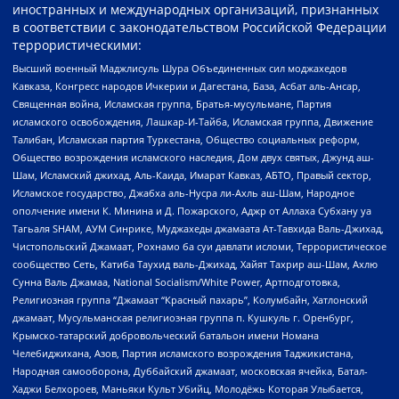
иностранных и международных организаций, признанных
в соответствии с законодательством Российской Федерации
террористическими:
Высший военный Маджлисуль Шура Объединенных сил моджахедов
Кавказа, Конгресс народов Ичкерии и Дагестана, База, Асбат аль-Ансар,
Священная война, Исламская группа, Братья-мусульмане, Партия
исламского освобождения, Лашкар-И-Тайба, Исламская группа, Движение
Талибан, Исламская партия Туркестана, Общество социальных реформ,
Общество возрождения исламского наследия, Дом двух святых, Джунд аш-
Шам, Исламский джихад, Аль-Каида, Имарат Кавказ, АБТО, Правый сектор,
Исламское государство, Джабха аль-Нусра ли-Ахль аш-Шам, Народное
ополчение имени К. Минина и Д. Пожарского, Аджр от Аллаха Субхану уа
Тагьаля SHAM, АУМ Синрике, Муджахеды джамаата Ат-Тавхида Валь-Джихад,
Чистопольский Джамаат, Рохнамо ба суи давлати исломи, Террористическое
сообщество Сеть, Катиба Таухид валь-Джихад, Хайят Тахрир аш-Шам, Ахлю
Сунна Валь Джамаа, National Socialism/White Power, Артподготовка,
Религиозная группа “Джамаат “Красный пахарь”, Колумбайн, Хатлонский
джамаат, Мусульманская религиозная группа п. Кушкуль г. Оренбург,
Крымско-татарский добровольческий батальон имени Номана
Челебиджихана, Азов, Партия исламского возрождения Таджикистана,
Народная самооборона, Дуббайский джамаат, московская ячейка, Батал-
Хаджи Белхороев, Маньяки Культ Убийц, Молодёжь Которая Улыбается,