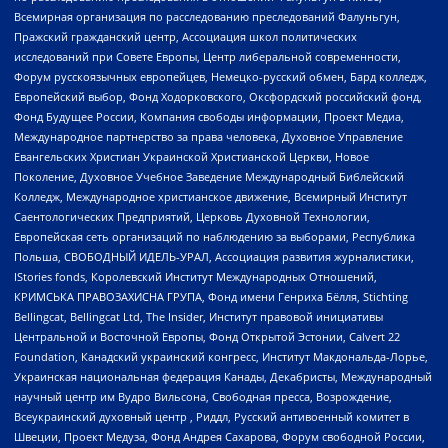
Всемирная организация по расследованию преследований Фалуньгун,
Пражский гражданский центр, Ассоциация школ политических
исследований при Совете Европы, Центр либеральной современности,
Форум русскоязычных европейцев, Немецко-русский обмен, Бард колледж,
Европейский выбор, Фонд Ходорковского, Оксфордский российский фонд,
Фонд Будущее России, Компания свободы информации, Проект Медиа,
Международное партнерство за права человека, Духовное Управление
Евангельских Христиан Украинской Христианской Церкви, Новое
Поколение, Духовное Учебное Заведение Международный Библейский
Колледж, Международное христианское движение, Всемирный Институт
Саентологических Предприятий, Церковь Духовной Технологии,
Европейская сеть организаций по наблюдению за выборами, Республика
Польша, СВОБОДНЫЙ ИДЕЛЬ-УРАЛ, Ассоциация развития журналистики,
IStories fonds, Королевский Институт Международных Отношений,
КРИМСЬКА ПРАВОЗАХИСНА ГРУПА, Фонд имени Генриха Бёлля, Stichting
Bellingcat, Bellingcat Ltd, The Insider, Институт правовой инициативы
Центральной и Восточной Европы, Фонд Открытой Эстонии, Calvert 22
Foundation, Канадский украинский конгресс, Институт Макдональда-Лорье,
Украинская национальная федерация Канады, Декабристы, Международный
научный центр им Вудро Вильсона, Свободная пресса, Возрождение,
Всеукраинский духовный центр , Риддл, Русский антивоенный комитет в
Швеции, Проект Медуза, Фонд Андрея Сахарова, Форум свободной России,