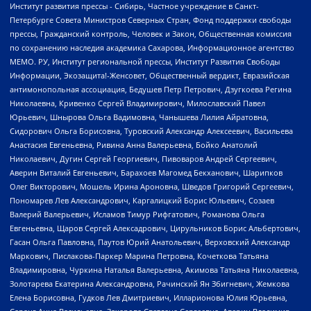
Институт развития прессы - Сибирь, Частное учреждение в Санкт-
Петербурге Совета Министров Северных Стран, Фонд поддержки свободы
прессы, Гражданский контроль, Человек и Закон, Общественная комиссия
по сохранению наследия академика Сахарова, Информационное агентство
МЕМО. РУ, Институт региональной прессы, Институт Развития Свободы
Информации, Экозащита!-Женсовет, Общественный вердикт, Евразийская
антимонопольная ассоциация, Бедушев Петр Петрович, Дзугкоева Регина
Николаевна, Кривенко Сергей Владимирович, Милославский Павел
Юрьевич, Шнырова Ольга Вадимовна, Чанышева Лилия Айратовна,
Сидорович Ольга Борисовна, Туровский Александр Алексеевич, Васильева
Анастасия Евгеньевна, Ривина Анна Валерьевна, Бойко Анатолий
Николаевич, Дугин Сергей Георгиевич, Пивоваров Андрей Сергеевич,
Аверин Виталий Евгеньевич, Барахоев Магомед Бекханович, Шарипков
Олег Викторович, Мошель Ирина Ароновна, Шведов Григорий Сергеевич,
Пономарев Лев Александрович, Каргалицкий Борис Юльевич, Созаев
Валерий Валерьевич, Исламов Тимур Рифгатович, Романова Ольга
Евгеньевна, Щаров Сергей Алексадрович, Цирульников Борис Альбертович,
Гасан Ольга Павловна, Паутов Юрий Анатольевич, Верховский Александр
Маркович, Пислакова-Паркер Марина Петровна, Кочеткова Татьяна
Владимировна, Чуркина Наталья Валерьевна, Акимова Татьяна Николаевна,
Золотарева Екатерина Александровна, Рачинский Ян Збигневич, Жемкова
Елена Борисовна, Гудков Лев Дмитриевич, Илларионова Юлия Юрьевна,