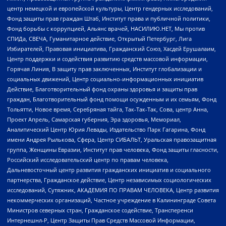
центр немецкой и европейской культуры, Центр гендерных исследований,
Фонд защиты прав граждан Штаб, Институт права и публичной политики,
Фонд борьбы с коррупцией, Альянс врачей, НАСИЛИЮ.НЕТ, Мы против
СПИДа, СВЕЧА, Гуманитарное действие, Открытый Петербург, Лига
Избирателей, Правовая инициатива, Гражданский Союз, Хасдей Ерушалаим,
Центр поддержки и содействия развитию средств массовой информации,
Горячая Линия, В защиту прав заключенных, Институт глобализации и
социальных движений, Центр социально-информационных инициатив
Действие, Благотворительный фонд охраны здоровья и защиты прав
граждан, Благотворительный фонд помощи осужденным и их семьям, Фонд
Тольятти, Новое время, Серебряная тайга, Так-Так-Так, Сова, центр Анна,
Проект Апрель, Самарская губерния, Эра здоровья, Мемориал,
Аналитический Центр Юрия Левады, Издательство Парк Гагарина, Фонд
имени Андрея Рылькова, Сфера, Центр СИБАЛЬТ, Уральская правозащитная
группа, Женщины Евразии, Институт прав человека, Фонд защиты гласности,
Российский исследовательский центр по правам человека,
Дальневосточный центр развития гражданских инициатив и социального
партнерства, Гражданское действие, Центр независимых социологических
исследований, Сутяжник, АКАДЕМИЯ ПО ПРАВАМ ЧЕЛОВЕКА, Центр развития
некоммерческих организаций, Частное учреждение в Калининграде Совета
Министров северных стран, Гражданское содействие, Трансперенси
Интернешнл-Р, Центр Защиты Прав Средств Массовой Информации,