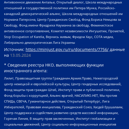
Антивоенное движение Антальи, Открытый диалог, Школа международных
отношений и государственной политики им Питера Мунка, Российско-
канадский демократический альянс, Школа международных отношений им
Нормана Патерсона, Центр Гражданских Свобод, Фонд Бориса Немцова за
Свободу, Фонд имени Фридриха Науманна за свободу, Феминистское
антивоенное сопротивление, Комитет независимости Ингушетии, Прометей,
Stop Occupation of Karelia, Вернись живым, Фридом Хаус, СОТА медиа,
Либерально-демократическая Лига Украины
Источник:
https://minjust.gov.ru/ru/documents/7756/
данные
на
13.05.2024
* Сведения реестра НКО, выполняющих функции
иностранного агента:
Лилит, Правозащитная группа Гражданин.Армия.Право, Нижегородский
центр немецкой и европейской культуры, Центр гендерных исследований,
Фонд защиты прав граждан Штаб, Институт права и публичной политики,
Фонд борьбы с коррупцией, Альянс врачей, НАСИЛИЮ.НЕТ, Мы против
СПИДа, СВЕЧА, Гуманитарное действие, Открытый Петербург, Лига
Избирателей, Правовая инициатива, Гражданский Союз, Хасдей Ерушалаим,
Центр поддержки и содействия развитию средств массовой информации,
Горячая Линия, В защиту прав заключенных, Институт глобализации и
социальных движений, Центр социально-информационных инициатив