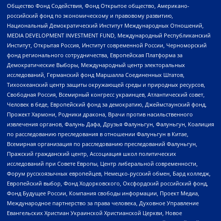
Общество Фонд Содействия, Фонд Открытое общество, Американо-
российский фонд по экономическому и правовому развитию,
Национальный Демократический Институт Международных Отношений,
MEDIA DEVELOPMENT INVESTMENT FUND, Международный Республиканский
Институт, Открытая Россия, Институт современной России, Черноморский
фонд регионального сотрудничества, Европейская Платформа за
Демократические Выборы, Международный центр электоральных
исследований, Германский фонд Маршалла Соединенных Штатов,
Тихоокеанский центр защиты окружающей среды и природных ресурсов,
Свободная Россия, Всемирный конгресс украинцев, Атлантический совет,
Человек в беде, Европейский фонд за демократию, Джеймстаунский фонд,
Прожект Хармони, Родники дракона, Врачи против насильственного
извлечения органов, Фалунь Дафа, Друзья Фалуньгун, Фалуньгун, Коалиция
по расследованию преследования в отношении Фалуньгун в Китае,
Всемирная организация по расследованию преследований Фалуньгун,
Пражский гражданский центр, Ассоциация школ политических
исследований при Совете Европы, Центр либеральной современности,
Форум русскоязычных европейцев, Немецко-русский обмен, Бард колледж,
Европейский выбор, Фонд Ходорковского, Оксфордский российский фонд,
Фонд Будущее России, Компания свободы информации, Проект Медиа,
Международное партнерство за права человека, Духовное Управление
Евангельских Христиан Украинской Христианской Церкви, Новое