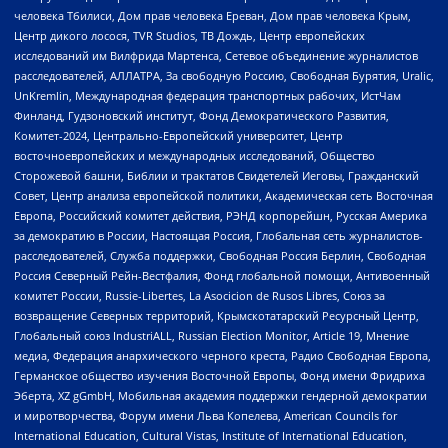
человека Тбилиси, Дом прав человека Ереван, Дом прав человека Крым,
Центр дикого лосося, TVR Studios, ТВ Дождь, Центр европейских
исследований им Вилфрида Мартенса, Сетевое объединение журналистов
расследователей, АЛЛАТРА, За свободную Россию, Свободная Бурятия, Uralic,
UnKremlin, Международная федерация транспортных рабочих, ИстЧам
Финланд, Гудзоновский институт, Фонд Демократического Развития,
Комитет-2024, Центрально-Европейский университет, Центр
восточноевропейских и международных исследований, Общество
Сторожевой башни, Библии и трактатов Свидетелей Иеговы, Гражданский
Совет, Центр анализа европейской политики, Академическая сеть Восточная
Европа, Российский комитет действия, РЭНД корпорейшн, Русская Америка
за демократию в России, Настоящая Россия, Глобальная сеть журналистов-
расследователей, Служба поддержки, Свободная Россия Берлин, Свободная
Россия Северный Рейн-Вестфалия, Фонд глобальной помощи, Антивоенный
комитет России, Russie-Libertes, La Asocicion de Rusos Libres, Союз за
возвращение Северных территорий, Крымскотатарский Ресурсный Центр,
Глобальный союз IndustriALL, Russian Election Monitor, Article 19, Мнение
медиа, Федерация анархического черного креста, Радио Свободная Европа,
Германское общество изучения Восточной Европы, Фонд имени Фридриха
Эберта, XZ gGmbH, Мобильная академия поддержки гендерной демократии
и миротворчества, Форум имени Льва Копелева, American Councils for
International Education, Cultural Vistas, Institute of International Education,