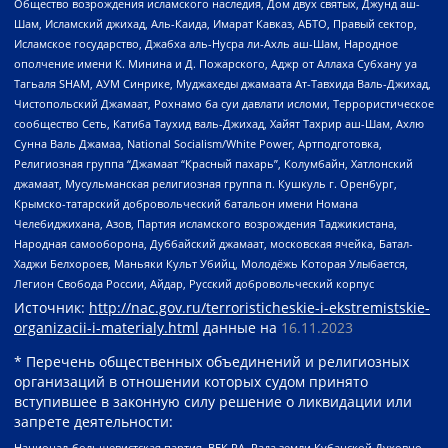
Общество возрождения исламского наследия, Дом двух святых, Джунд аш-
Шам, Исламский джихад, Аль-Каида, Имарат Кавказ, АБТО, Правый сектор,
Исламское государство, Джабха аль-Нусра ли-Ахль аш-Шам, Народное
ополчение имени К. Минина и Д. Пожарского, Аджр от Аллаха Субхану уа
Тагьаля SHAM, АУМ Синрике, Муджахеды джамаата Ат-Тавхида Валь-Джихад,
Чистопольский Джамаат, Рохнамо ба суи давлати исломи, Террористическое
сообщество Сеть, Катиба Таухид валь-Джихад, Хайят Тахрир аш-Шам, Ахлю
Сунна Валь Джамаа, National Socialism/White Power, Артподготовка,
Религиозная группа “Джамаат “Красный пахарь”, Колумбайн, Хатлонский
джамаат, Мусульманская религиозная группа п. Кушкуль г. Оренбург,
Крымско-татарский добровольческий батальон имени Номана
Челебиджихана, Азов, Партия исламского возрождения Таджикистана,
Народная самооборона, Дуббайский джамаат, московская ячейка, Батал-
Хаджи Белхороев, Маньяки Культ Убийц, Молодёжь Которая Улыбается,
Легион Свобода России, Айдар, Русский добровольческий корпус
Источник:
http://nac.gov.ru/terroristicheskie-i-ekstremistskie-
organizacii-i-materialy.html
данные на
16.11.2023
* Перечень общественных объединений и религиозных
организаций в отношении которых судом принято
вступившее в законную силу решение о ликвидации или
запрете деятельности:
Национал-большевистская партия, ВЕК РА, Рада земли Кубанской Духовно