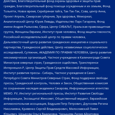
Действие, Благотворительный фонд охраны здоровья и защиты прав
граждан, Благотворительный фонд помощи осужденным и их семьям, Фонд
Тольятти, Новое время, Серебряная тайга, Так-Так-Так, Сова, центр Анна,
Проект Апрель, Самарская губерния, Эра здоровья, Мемориал,
Аналитический Центр Юрия Левады, Издательство Парк Гагарина, Фонд
имени Андрея Рылькова, Сфера, Центр СИБАЛЬТ, Уральская правозащитная
группа, Женщины Евразии, Институт прав человека, Фонд защиты гласности,
Российский исследовательский центр по правам человека,
Дальневосточный центр развития гражданских инициатив и социального
партнерства, Гражданское действие, Центр независимых социологических
исследований, Сутяжник, АКАДЕМИЯ ПО ПРАВАМ ЧЕЛОВЕКА, Центр развития
некоммерческих организаций, Частное учреждение в Калининграде Совета
Министров северных стран, Гражданское содействие, Трансперенси
Интернешнл-Р, Центр Защиты Прав Средств Массовой Информации,
Институт развития прессы - Сибирь, Частное учреждение в Санкт-
Петербурге Совета Министров Северных Стран, Фонд поддержки свободы
прессы, Гражданский контроль, Человек и Закон, Общественная комиссия
по сохранению наследия академика Сахарова, Информационное агентство
МЕМО. РУ, Институт региональной прессы, Институт Развития Свободы
Информации, Экозащита!-Женсовет, Общественный вердикт, Евразийская
антимонопольная ассоциация, Бедушев Петр Петрович, Дзугкоева Регина
Николаевна, Кривенко Сергей Владимирович, Милославский Павел
Юрьевич, Шнырова Ольга Вадимовна, Чанышева Лилия Айратовна,