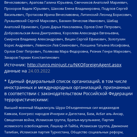
Вячеславович, Арапова Галина Юрьевна, Свечников Анатолий Мариевич,
Прохоров Вадим Юрьевич, Шахова Елена Владимировна, Подузов Сергей
Васильевич, Протасова Ирина Вячеславовна, Литинский Леонид Борисович,
Лукашевский Сергей Маркович, Бахмин Вячеслав Иванович, Шабад
Анатолий Ефимович, Сухих Дарья Николаевна, Орлов Олег Петрович,
Добровольская Анна Дмитриевна, Королева Александра Евгеньевна,
Смирнов Владимир Александрович, Вицин Сергей Ефимович, Золотухин
Борис Андреевич, Левинсон Лев Семенович, Локшина Татьяна Иосифовна,
Орлов Олег Петрович, Полякова Мара Федоровна, Резник Генри Маркович,
Захаров Герман Константинович
Источник:
http://unro.minjust.ru/NKOForeignAgent.aspx
данные на
24.03.2022
* Единый федеральный список организаций, в том числе
иностранных и международных организаций, признанных
в соответствии с законодательством Российской Федерации
террористическими:
Высший военный Маджлисуль Шура Объединенных сил моджахедов
Кавказа, Конгресс народов Ичкерии и Дагестана, База, Асбат аль-Ансар,
Священная война, Исламская группа, Братья-мусульмане, Партия
исламского освобождения, Лашкар-И-Тайба, Исламская группа, Движение
Талибан, Исламская партия Туркестана, Общество социальных реформ,