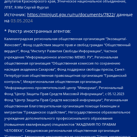
депутатов Красноярского края, Этническое национальное объединение,
ЛГБТ, Я.МЫ Сергей Фургал
Источник:
https://minjust.gov.ru/ru/documents/7822/
данные
на
03.05.2024
* Реестр иностранных агентов:
Калининградская региональная общественная организация "Экозащита!-Женсовет", Фонд содействия защите прав и свобод граждан "Общественный вердикт", Фонд "Институт Развития Свободы Информации", Частное учреждение "Информационное агентство МЕМО. РУ", Региональная общественная организация "Общественная комиссия по сохранению наследия академика Сахарова", Фонд поддержки свободы прессы, Санкт-Петербургская общественная правозащитная организация "Гражданский контроль", Межрегиональная общественная организация "Информационно-просветительский центр "Мемориал", Региональный Фонд "Центр Защиты Прав Средств Массовой Информации", с 05.12.2023 Фонд "Центр Защиты Прав Средств массовой информации", Региональная общественная благотворительная организация помощи беженцам и мигрантам "Гражданское содействие", Негосударственное образовательное учреждение дополнительного профессионального образования (повышение квалификации) специалистов "АКАДЕМИЯ ПО ПРАВАМ ЧЕЛОВЕКА", Свердловская региональная общественная организация "Сутяжник", Автономная некоммерческая организация "Центр независимых социологических исследований", Союз общественных объединений "Российский исследовательский центр по правам человека", Региональное общественное учреждение научно-информационный центр "МЕМОРИАЛ", Некоммерческая организация "Фонд защиты гласности", Автономная некоммерческая организация "Институт прав человека", Городская общественная организация "Екатеринбургское общество "МЕМОРИАЛ", Городская общественная организация "Рязанское историко-просветительское и правозащитное общество "Мемориал" (Рязанский Мемориал), Челябинский региональный орган общественной самодеятельности – женское общественное объединение "Женщины Евразии", Челябинский региональный орган общественной самодеятельности "Уральская правозащитная группа", Фонд содействия защите здоровья и социальной справедливости имени Андрея Рылькова, Автономная Некоммерческая Организация "Аналитический Центр Юрия Левады", Автономная некоммерческая организация социальной поддержки населения "Проект Апрель", Региональная общественная организация помощи женщинам и детям, находящимся в кризисной ситуации "Информационно-методический центр "Анна", Фонд содействия развитию массовых коммуникаций и правовому просвещению "Так-так-Так", Фонд содействия устойчивому развитию "Серебряная тайга", Свердловский региональный общественный фонд социальных проектов "Новое время", "Idel.Реалии", Кавказ.Реалии, Крым.Реалии, Телеканал Настоящее Время, Татаро-башкирская служба Радио Свобода (Azatliq Radiosi), Радио Свободная Европа/Радио Свобода (PCE/PC), "Сибирь.Реалии", "Фактограф", Благотворительный фонд помощи осужденным и их семьям, Автономная некоммерческая организация "Институт глобализации и социальных движений", Фонд "В защиту прав заключенных", Частное учреждение "Центр поддержки и содействия развитию средств массовой информации", Пензенский региональный общественный благотворительный фонд "Гражданский союз", "Север.Реалии", Некоммерческая организация Фонд "Правовая инициатива", Общество с ограниченной ответственностью "Радио Свободная Европа/Радио Свобода", Чешское информационное агентство "MEDIUM-ORIENT", Красноярская региональная общественная организация "Мы против СПИДа", Камалягин Денис Николаевич, Маркелов Сергей Евгеньевич, Пономарев Лев Александрович, Савицкая Людмила Алексеевна, Автономная некоммерческая организация "Центр по работе с проблемой насилия "НАСИЛИЮ.НЕТ", Межрегиональный профессиональный союз работников здравоохранения "Альянс врачей", Юридическое лицо, зарегистрированное в Латвийской Республике, SIA "Medusa Project" (регистрационный номер 40103797863, дата регистрации 10.06.2014), Некоммерческая организация "Фонд по борьбе с коррупцией", Автономная некоммерческая организация "Институт права и публичной политики", Баданин Роман Сергеевич, Гликин Максим Александрович, Железнова Мария Михайловна, Лукьянова Юлия Сергеевна, Маетная Елизавета Витальевна, Маняхин Петр Борисович, Чуракова Ольга Владимировна, Ярош Юлия Петровна, Юридическое лицо "The Insider SIA", зарегистрированное в Риге, Латвийская Республика (дата регистрации 26.06.2015), являющееся администратором доменного имени интернет-издания "The Insider SIA", https://theins.ru, Постернак Алексей Евгеньевич, Рубин Михаил Аркадьевич, Анин Роман Александрович, Юридическое лицо Istories fonds, зарегистрированное в Латвийской Республике (регистрационный номер 50008295751, дата регистрации 24.02.2020), Великовский Дмитрий Александрович, Долинина Ирина Николаевна, Мароховская Алеся Алексеевна, Шлейнов Роман Юрьевич, Шмагун Олеся Валентиновна, Общество с ограниченной ответственностью "Альтаир 2021", Общество с ограниченной ответственностью "Вега 2021", Общество с ограниченной ответственностью "Главный редактор 2021", Общество с ограниченной ответственностью "Ромашки монолит", Важенков Артем Валерьевич, Ивановская областная общественная организация "Центр гендерных исследований", Гурман Юрий Альбертович, Медиапроект "ОВД-Инфо", Егоров Владимир Владимирович, Жилинский Владимир Александрович, Общество с ограниченной ответственностью "ЗП", Иванова София Юрьевна, Карезина Инна Павловна, Кильтау Екатерина Викторовна, Петров Алексей Викторович, Пискунов Сергей Евгеньевич, Смирнов Сергей Сергеевич, Тихонов Михаил Сергеевич, Общество с ограниченной ответственностью "ЖУРНАЛИСТ-ИНОСТРАННЫЙ АГЕНТ", Арапова Галина Юрьевна, Вольтская Татьяна Анатольевна, Американская компания "Mason G.E.S. Anonymous Foundation" (США), являющаяся владельцем интернет-издания https://mnews.world/, Компания "Stichting Bellingcat", зарегистрированная в Нидерландах (дата регистрации 11.07.2018), Захаров Андрей Вячеславович, Клепиковская Екатерина Дмитриевна, Общество с ограниченной ответственностью "МЕМО", Перл Роман Александрович, Симонов Евгений Алексеевич, Соловьева Елена Анатольевна, Сотников Даниил Владимирович, Сурначева Елизавета Дмитриевна, Автономная некоммерческая организация по защите прав человека и информированию населения "Якутия – Наше Мнение", Общество с ограниченной ответственностью "Москоу диджитал медиа", с 26.01.2023 Общество с ограниченной ответственностью "Чайка Белые сады", Ветошкина Валерия Валерьевна, Заговора Максим Александрович, Межрегиональное общественное движение "Российская ЛГБТ - сеть", Оленичев Максим Владимирович, Павлов Иван Юрьевич, Скворцова Елена Сергеевна, Общество с ограниченной ответственностью "Как бы инагент", Кочетков Игорь Викторович, Общество с ограниченной ответственностью "Честные выборы", Еланчик Олег Александрович, Общество с ограниченной ответственностью "Нобелевский призыв", Гималова Регина Эмилевна, Григорьев Андрей Валерьевич, Григорьева Алина Александровна, Ассоциация по содействию защите прав призывников, альтернативнослужащих и военнослужащих "Правозащитная группа "Гражданин.Армия.Право", Хисамова Регина Фаритовна, Автономная некоммерческая организация по реализации социально-правовых программ "Лилит", Дальневосточное общественное движение "Маяк", Санкт-Петербургская ЛГБТ-инициативная группа "Выход", Инициативная группа ЛГБТ+ "Реверс", Алексеев Андрей Викторович, Бекбулатова Таисия Львовна, Беляев Иван Михайлович, Владыкина Елена Сергеевна, Гельман Марат Александрович, Никульшина Вероника Юрьевна, Толоконникова Надежда Андреевна, Шендерович Виктор Анатольевич, Общество с ограниченной ответственностью "Данное сообщение", Общество с ограниченной ответственностью Издательский дом "Новая глава", Айнбиндер Александра Александровна, Московский комьюнити-центр для ЛГБТ+инициатив, Благотворительный фонд развития филантропии, Deutsche Welle (Германия, Kurt-Schumacher-Strasse 3, 53113 Bonn), Борзунова Мария Михайловна, Воробьев Виктор Викторович, Голубева Анна Львовна, Константинова Алла Михайловна, Малкова Ирина Владимировна, Мурадов Мурад Абдулгалимович, Осетинская Елизавета Николаевна, Понасенков Евгений Николаевич, Ганапольский Матвей Юрьевич, Киселев Евгений Алексеевич, Борухович Ирина Григорьевна, Дремин Иван Тимофеевич, Дубровский Дмитрий Викторович, Красноярская региональная общественная организация поддержки и развития альтернативных образовательных технологий и межкультурных коммуникаций "ИНТЕРРА", Маяковская Екатерина Алексеевна, Фейгин Марк Захарович, Филимонов Андрей Викторович, Дзугкоева Регина Николаевна, Доброхотов Роман Александрович, Дудь Юрий Александрович, Елкин Сергей Владимирович, Кругликов Кирилл Игоревич, Сабунаева Мария Леонидовна, Семенов Алексей Владимирович, Шаинян Карен Багратович, Шульман Екатерина Михайловна, Асафьев Артур Валерьевич, Вахштайн Виктор Семенович, Венедиктов Алексей Алексеевич, Лушникова Екатерина Евгеньевна, Волков Леонид Михайлович, Невзоров Александр Глебович, Пархоменко Сергей Борисович, Сироткин Ярослав Николаевич, Кара-Мурза Владимир Владимирович, Баранова Наталья Владимировна, Гозман Леонид Яковлевич, Кагарлицкий Борис Юльевич, Климарев Михаил Валерьевич, Милов Владимир Станиславович, Автономная некоммерческая организация Краснодарский центр современного искусства "Типография", Моргенштерн Алишер Тагирович, Соболь Любовь Эдуардовна, Общество с ограниченной ответственностью "ЛИЗА НОРМ", Каспаров Гарри Кимович, Ходорковский Михаил Борисович, Общество с ограниченной ответственностью "Апрельские тезисы", Данилович Ирина Брониславовна, Кашин Олег Владимирович, Петров Николай Владимирович, Пивоваров Алексей Владимирович, Соколов Михаил Владимирович, Цветкова Юлия Владимировна, Чичваркин Евгений Александрович, Комитет против пыток/Команда против пыток, Общество с ограниченной ответственностью "Первый научный", Общество с ограниченной ответственностью "Вертолет и ко", Белоцерковская Вероника Борисовна, Кац Максим Евгеньевич, Лазарева Татьяна Юрьевна, Шаведдинов Руслан Табризович, Яшин Илья Валерьевич, Общество с ограниченной ответственностью "Иноагент ААВ", Алешковский Дмитрий Петрович, Альбац Евгения Марковна, Быков Дмитрий Львович, Галямина Юлия Евгеньевна, Лойко Сергей Леонидович, Мартынов Кирилл Константинович, Медведев Сергей Александрович, Крашенинников Федор Геннадиевич, Гордеева Катерина Вл