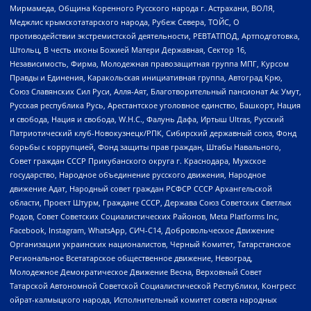
Мирмамеда, Община Коренного Русского народа г. Астрахани, ВОЛЯ,
Меджлис крымскотатарского народа, Рубеж Севера, ТОЙС, О
противодействии экстремистской деятельности, РЕВТАТПОД, Артподготовка,
Штольц, В честь иконы Божией Матери Державная, Сектор 16,
Независимость, Фирма, Молодежная правозащитная группа МПГ, Курсом
Правды и Единения, Каракольская инициативная группа, Автоград Крю,
Союз Славянских Сил Руси, Алля-Аят, Благотворительный пансионат Ак Умут,
Русская республика Русь, Арестантское уголовное единство, Башкорт, Нация
и свобода, Нация и свобода, W.H.С., Фалунь Дафа, Иртыш Ultras, Русский
Патриотический клуб-Новокузнецк/РПК, Сибирский державный союз, Фонд
борьбы с коррупцией, Фонд защиты прав граждан, Штабы Навального,
Совет граждан СССР Прикубанского округа г. Краснодара, Мужское
государство, Народное объединение русского движения, Народное
движение Адат, Народный совет граждан РСФСР СССР Архангельской
области, Проект Штурм, Граждане СССР, Держава Союз Советских Светлых
Родов, Совет Советских Социалистических Районов, Meta Platforms Inc,
Facebook, Instagram, WhatsApp, СИЧ-С14, Добровольческое Движение
Организации украинских националистов, Черный Комитет, Татарстанское
Региональное Всетатарское общественное движение, Невоград,
Молодежное Демократическое Движение Весна, Верховный Совет
Татарской Автономной Советской Социалистической Республики, Конгресс
ойрат-калмыцкого народа, Исполнительный комитет совета народных