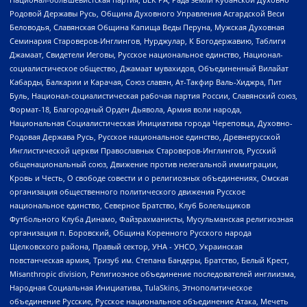
Родовой Державы Русь, Община Духовного Управления Асгардской Веси
Беловодья, Славянская Община Капища Веды Перуна, Мужская Духовная
Семинария Староверов-Инглингов, Нурджулар, К Богодержавию, Таблиги
Джамаат, Свидетели Иеговы, Русское национальное единство, Национал-
социалистическое общество, Джамаат мувахидов, Объединенный Вилайат
Кабарды, Балкарии и Карачая, Союз славян, Ат-Такфир Валь-Хиджра, Пит
Буль, Национал-социалистическая рабочая партия России, Славянский союз,
Формат-18, Благородный Орден Дьявола, Армия воли народа,
Национальная Социалистическая Инициатива города Череповца, Духовно-
Родовая Держава Русь, Русское национальное единство, Древнерусской
Инглистической церкви Православных Староверов-Инглингов, Русский
общенациональный союз, Движение против нелегальной иммиграции,
Кровь и Честь, О свободе совести и о религиозных объединениях, Омская
организация общественного политического движения Русское
национальное единство, Северное Братство, Клуб Болельщиков
Футбольного Клуба Динамо, Файзрахманисты, Мусульманская религиозная
организация п. Боровский, Община Коренного Русского народа
Щелковского района, Правый сектор, УНА - УНСО, Украинская
повстанческая армия, Тризуб им. Степана Бандеры, Братство, Белый Крест,
Misanthropic division, Религиозное объединение последователей инглиизма,
Народная Социальная Инициатива, TulaSkins, Этнополитическое
объединение Русские, Русское национальное объединение Атака, Мечеть