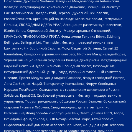
Поколение, Духовное Учебное Заведение Международный Библейский
Колледж, Международное христианское движение, Всемирный Институт
Саентологических Предприятий, Церковь Духовной Технологии,
Европейская сеть организаций по наблюдению за выборами, Республика
Польша, СВОБОДНЫЙ ИДЕЛЬ-УРАЛ, Ассоциация развития журналистики,
IStories fonds, Королевский Институт Международных Отношений,
КРИМСЬКА ПРАВОЗАХИСНА ГРУПА, Фонд имени Генриха Бёлля, Stichting
Bellingcat, Bellingcat Ltd, The Insider, Институт правовой инициативы
Центральной и Восточной Европы, Фонд Открытой Эстонии, Calvert 22
Foundation, Канадский украинский конгресс, Институт Макдональда-Лорье,
Украинская национальная федерация Канады, Декабристы, Международный
научный центр им Вудро Вильсона, Свободная пресса, Возрождение,
Всеукраинский духовный центр , Риддл, Русский антивоенный комитет в
Швеции, Проект Медуза, Фонд Андрея Сахарова, Форум свободной России,
Лига Свободных Наций, Transparеncy International, Форум Свободных
Народов ПостРоссии, Солидарность с гражданским движением в России –
Solidarus, КрымSOS, Свободный университет, Институт государственного
управления, Форум гражданского общества Россия, Беллона, Союз жителей
островов Тисима и Хабомаи, Съезд народных депутатов, Гринпис
Интернешнл, Фонд борьбы с коррупцией Инк, Завет церквей TCCN, Агора,
Всемирный фонд природы, BDR Novaja Gazeta-Europe, Алтай проект,
Образовательный дом прав человека Чернигов, Фонд Дом Прав Человека,
Белорусский дом прав человека имени Бориса Звозскова, Дом прав