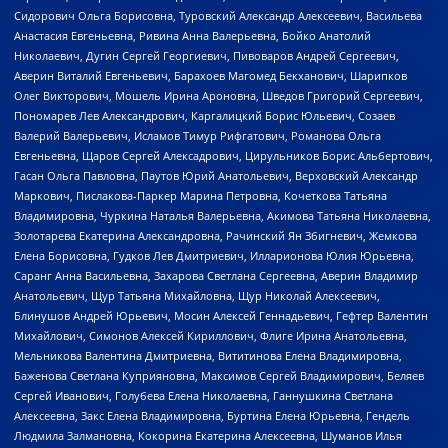
Сидорович Ольга Борисовна, Туровский Александр Алексеевич, Васильева
Анастасия Евгеньевна, Ривина Анна Валерьевна, Бойко Анатолий
Николаевич, Дугин Сергей Георгиевич, Пивоваров Андрей Сергеевич,
Аверин Виталий Евгеньевич, Барахоев Магомед Бекханович, Шарипков
Олег Викторович, Мошель Ирина Ароновна, Шведов Григорий Сергеевич,
Пономарев Лев Александрович, Каргалицкий Борис Юльевич, Созаев
Валерий Валерьевич, Исламов Тимур Рифгатович, Романова Ольга
Евгеньевна, Щаров Сергей Алексадрович, Цирульников Борис Альбертович,
Гасан Ольга Павловна, Паутов Юрий Анатольевич, Верховский Александр
Маркович, Пислакова-Паркер Марина Петровна, Кочеткова Татьяна
Владимировна, Чуркина Наталья Валерьевна, Акимова Татьяна Николаевна,
Золотарева Екатерина Александровна, Рачинский Ян Збигневич, Жемкова
Елена Борисовна, Гудков Лев Дмитриевич, Илларионова Юлия Юрьевна,
Саранг Анна Васильевна, Захарова Светлана Сергеевна, Аверин Владимир
Анатольевич, Щур Татьяна Михайловна, Щур Николай Алексеевич,
Блинушов Андрей Юрьевич, Мосин Алексей Геннадьевич, Гефтер Валентин
Михайлович, Симонов Алексей Кириллович, Флиге Ирина Анатольевна,
Мельникова Валентина Дмитриевна, Вититинова Елена Владимировна,
Баженова Светлана Куприяновна, Максимов Сергей Владимирович, Беляев
Сергей Иванович, Голубева Елена Николаевна, Ганнушкина Светлана
Алексеевна, Закс Елена Владимировна, Буртина Елена Юрьевна, Гендель
Людмила Залмановна, Кокорина Екатерина Алексеевна, Шуманов Илья