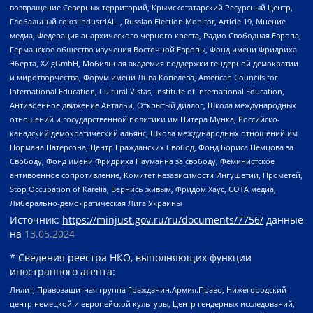
возвращение Северных территорий, Крымскотатарский Ресурсный Центр,
Глобальный союз IndustriALL, Russian Election Monitor, Article 19, Мнение
медиа, Федерация анархического черного креста, Радио Свободная Европа,
Германское общество изучения Восточной Европы, Фонд имени Фридриха
Эберта, XZ gGmbH, Мобильная академия поддержки гендерной демократии
и миротворчества, Форум имени Льва Копелева, American Councils for
International Education, Cultural Vistas, Institute of International Education,
Антивоенное движение Антальи, Открытый диалог, Школа международных
отношений и государственной политики им Питера Мунка, Российско-
канадский демократический альянс, Школа международных отношений им
Нормана Патерсона, Центр Гражданских Свобод, Фонд Бориса Немцова за
Свободу, Фонд имени Фридриха Науманна за свободу, Феминистское
антивоенное сопротивление, Комитет независимости Ингушетии, Прометей,
Stop Occupation of Karelia, Вернись живым, Фридом Хаус, СОТА медиа,
Либерально-демократическая Лига Украины
Источник:
https://minjust.gov.ru/ru/documents/7756/
данные
на
13.05.2024
* Сведения реестра НКО, выполняющих функции
иностранного агента:
Лилит, Правозащитная группа Гражданин.Армия.Право, Нижегородский
центр немецкой и европейской культуры, Центр гендерных исследований,