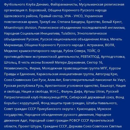
Футбольного Клуба Динамо, Файзрахманисты, Мусульманская религиозная
организация п. Боровский, Община Коренного Русского народа
Щелковского района, Правый сектор, УНА - УНСО, Украинская
повстанческая армия, Тризуб им. Степана Бандеры, Братство, Белый Крест,
Misanthropic division, Религиозное объединение последователей инглиизма,
Народная Социальная Инициатива, TulaSkins, Этнополитическое
объединение Русские, Русское национальное объединение Атака, Мечеть
Мирмамеда, Община Коренного Русского народа г. Астрахани, ВОЛЯ,
Меджлис крымскотатарского народа, Рубеж Севера, ТОЙС, О
противодействии экстремистской деятельности, РЕВТАТПОД, Артподготовка,
Штольц, В честь иконы Божией Матери Державная, Сектор 16,
Независимость, Фирма, Молодежная правозащитная группа МПГ, Курсом
Правды и Единения, Каракольская инициативная группа, Автоград Крю,
Союз Славянских Сил Руси, Алля-Аят, Благотворительный пансионат Ак Умут,
Русская республика Русь, Арестантское уголовное единство, Башкорт, Нация
и свобода, Нация и свобода, W.H.С., Фалунь Дафа, Иртыш Ultras, Русский
Патриотический клуб-Новокузнецк/РПК, Сибирский державный союз, Фонд
борьбы с коррупцией, Фонд защиты прав граждан, Штабы Навального,
Совет граждан СССР Прикубанского округа г. Краснодара, Мужское
государство, Народное объединение русского движения, Народное
движение Адат, Народный совет граждан РСФСР СССР Архангельской
области, Проект Штурм, Граждане СССР, Держава Союз Советских Светлых