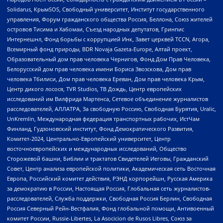
Solidarus, КрымSOS, Свободный университет, Институт государственного
управления, Форум гражданского общества Россия, Беллона, Союз жителей
островов Тисима и Хабомаи, Съезд народных депутатов, Гринпис
Интернешнл, Фонд борьбы с коррупцией Инк, Завет церквей TCCN, Агора,
Всемирный фонд природы, BDR Novaja Gazeta-Europe, Алтай проект,
Образовательный дом прав человека Чернигов, Фонд Дом Прав Человека,
Белорусский дом прав человека имени Бориса Звозскова, Дом прав
человека Тбилиси, Дом прав человека Ереван, Дом прав человека Крым,
Центр дикого лосося, TVR Studios, ТВ Дождь, Центр европейских
исследований им Вилфрида Мартенса, Сетевое объединение журналистов
расследователей, АЛЛАТРА, За свободную Россию, Свободная Бурятия, Uralic,
UnKremlin, Международная федерация транспортных рабочих, ИстЧам
Финланд, Гудзоновский институт, Фонд Демократического Развития,
Комитет-2024, Центрально-Европейский университет, Центр
восточноевропейских и международных исследований, Общество
Сторожевой башни, Библии и трактатов Свидетелей Иеговы, Гражданский
Совет, Центр анализа европейской политики, Академическая сеть Восточная
Европа, Российский комитет действия, РЭНД корпорейшн, Русская Америка
за демократию в России, Настоящая Россия, Глобальная сеть журналистов-
расследователей, Служба поддержки, Свободная Россия Берлин, Свободная
Россия Северный Рейн-Вестфалия, Фонд глобальной помощи, Антивоенный
комитет России, Russie-Libertes, La Asocicion de Rusos Libres, Союз за