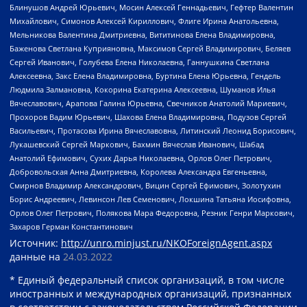
Блинушов Андрей Юрьевич, Мосин Алексей Геннадьевич, Гефтер Валентин
Михайлович, Симонов Алексей Кириллович, Флиге Ирина Анатольевна,
Мельникова Валентина Дмитриевна, Вититинова Елена Владимировна,
Баженова Светлана Куприяновна, Максимов Сергей Владимирович, Беляев
Сергей Иванович, Голубева Елена Николаевна, Ганнушкина Светлана
Алексеевна, Закс Елена Владимировна, Буртина Елена Юрьевна, Гендель
Людмила Залмановна, Кокорина Екатерина Алексеевна, Шуманов Илья
Вячеславович, Арапова Галина Юрьевна, Свечников Анатолий Мариевич,
Прохоров Вадим Юрьевич, Шахова Елена Владимировна, Подузов Сергей
Васильевич, Протасова Ирина Вячеславовна, Литинский Леонид Борисович,
Лукашевский Сергей Маркович, Бахмин Вячеслав Иванович, Шабад
Анатолий Ефимович, Сухих Дарья Николаевна, Орлов Олег Петрович,
Добровольская Анна Дмитриевна, Королева Александра Евгеньевна,
Смирнов Владимир Александрович, Вицин Сергей Ефимович, Золотухин
Борис Андреевич, Левинсон Лев Семенович, Локшина Татьяна Иосифовна,
Орлов Олег Петрович, Полякова Мара Федоровна, Резник Генри Маркович,
Захаров Герман Константинович
Источник:
http://unro.minjust.ru/NKOForeignAgent.aspx
данные на
24.03.2022
* Единый федеральный список организаций, в том числе
иностранных и международных организаций, признанных