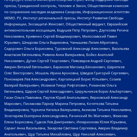
прессы, Гражданский контроль, Человек и Закон, Общественная комиссия
по сохранению наследия академика Сахарова, Информационное агентство
МЕМО. РУ, Институт региональной прессы, Институт Развития Свободы
Информации, Экозащита!-Женсовет, Общественный вердикт, Евразийская
антимонопольная ассоциация, Бедушев Петр Петрович, Дзугкоева Регина
Николаевна, Кривенко Сергей Владимирович, Милославский Павел
Юрьевич, Шнырова Ольга Вадимовна, Чанышева Лилия Айратовна,
Сидорович Ольга Борисовна, Туровский Александр Алексеевич, Васильева
Анастасия Евгеньевна, Ривина Анна Валерьевна, Бойко Анатолий
Николаевич, Дугин Сергей Георгиевич, Пивоваров Андрей Сергеевич,
Аверин Виталий Евгеньевич, Барахоев Магомед Бекханович, Шарипков
Олег Викторович, Мошель Ирина Ароновна, Шведов Григорий Сергеевич,
Пономарев Лев Александрович, Каргалицкий Борис Юльевич, Созаев
Валерий Валерьевич, Исламов Тимур Рифгатович, Романова Ольга
Евгеньевна, Щаров Сергей Алексадрович, Цирульников Борис Альбертович,
Гасан Ольга Павловна, Паутов Юрий Анатольевич, Верховский Александр
Маркович, Пислакова-Паркер Марина Петровна, Кочеткова Татьяна
Владимировна, Чуркина Наталья Валерьевна, Акимова Татьяна Николаевна,
Золотарева Екатерина Александровна, Рачинский Ян Збигневич, Жемкова
Елена Борисовна, Гудков Лев Дмитриевич, Илларионова Юлия Юрьевна,
Саранг Анна Васильевна, Захарова Светлана Сергеевна, Аверин Владимир
Анатольевич, Щур Татьяна Михайловна, Щур Николай Алексеевич,