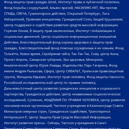
Фонд защиты прав граждан Штаб, Институт права и публичной политики,
Фонд борьбы с коррупцией, Альянс врачей, НАСИЛИЮ.НЕТ, Мы против
СПИДа, СВЕЧА, Гуманитарное действие, Открытый Петербург, Лига
Избирателей, Правовая инициатива, Гражданский Союз, Хасдей Ерушалаим,
Центр поддержки и содействия развитию средств массовой информации,
Горячая Линия, В защиту прав заключенных, Институт глобализации и
социальных движений, Центр социально-информационных инициатив
Действие, Благотворительный фонд охраны здоровья и защиты прав
граждан, Благотворительный фонд помощи осужденным и их семьям, Фонд
Тольятти, Новое время, Серебряная тайга, Так-Так-Так, Сова, центр Анна,
Проект Апрель, Самарская губерния, Эра здоровья, Мемориал,
Аналитический Центр Юрия Левады, Издательство Парк Гагарина, Фонд
имени Андрея Рылькова, Сфера, Центр СИБАЛЬТ, Уральская правозащитная
группа, Женщины Евразии, Институт прав человека, Фонд защиты гласности,
Российский исследовательский центр по правам человека,
Дальневосточный центр развития гражданских инициатив и социального
партнерства, Гражданское действие, Центр независимых социологических
исследований, Сутяжник, АКАДЕМИЯ ПО ПРАВАМ ЧЕЛОВЕКА, Центр развития
некоммерческих организаций, Частное учреждение в Калининграде Совета
Министров северных стран, Гражданское содействие, Трансперенси
Интернешнл-Р, Центр Защиты Прав Средств Массовой Информации,
Институт развития прессы - Сибирь, Частное учреждение в Санкт-
Петербурге Совета Министров Северных Стран, Фонд поддержки свободы