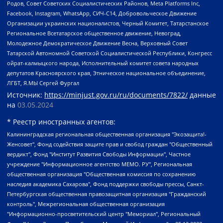
Родов, Совет Советских Социалистических Районов, Meta Platforms Inc,
Facebook, Instagram, WhatsApp, СИЧ-С14, Добровольческое Движение
Организации украинских националистов, Черный Комитет, Татарстанское
Региональное Всетатарское общественное движение, Невоград,
Молодежное Демократическое Движение Весна, Верховный Совет
Татарской Автономной Советской Социалистической Республики, Конгресс
ойрат-калмыцкого народа, Исполнительный комитет совета народных
депутатов Красноярского края, Этническое национальное объединение,
ЛГБТ, Я.МЫ Сергей Фургал
Источник:
https://minjust.gov.ru/ru/documents/7822/
данные
на
03.05.2024
* Реестр иностранных агентов:
Калининградская региональная общественная организация "Экозащита!-Женсовет", Фонд содействия защите прав и свобод граждан "Общественный вердикт", Фонд "Институт Развития Свободы Информации", Частное учреждение "Информационное агентство МЕМО. РУ", Региональная общественная организация "Общественная комиссия по сохранению наследия академика Сахарова", Фонд поддержки свободы прессы, Санкт-Петербургская общественная правозащитная организация "Гражданский контроль", Межрегиональная общественная организация "Информационно-просветительский центр "Мемориал", Региональный Фонд "Центр Защиты Прав Средств Массовой Информации", с 05.12.2023 Фонд "Центр Защиты Прав Средств массовой информации", Региональная общественная благотворительная организация помощи беженцам и мигрантам "Гражданское содействие", Негосударственное образовательное учреждение дополнительного профессионального образования (повышение квалификации) специалистов "АКАДЕМИЯ ПО ПРАВАМ ЧЕЛОВЕКА", Свердловская региональная общественная организация "Сутяжник", Автономная некоммерческая организация "Центр независимых социологических исследований", Союз общественных объединений "Российский исследовательский центр по правам человека", Региональное общественное учреждение научно-информационный центр "МЕМОРИАЛ", Некоммерческая организация "Фонд защиты гласности", Автономная некоммерческая организация "Институт прав человека", Городская общественная организация "Екатеринбургское общество "МЕМОРИАЛ", Городская общественная организация "Рязанское историко-просветительское и правозащитное общество "Мемориал" (Рязанский Мемориал), Челябинский региональный орган общественной самодеятельности – женское общественное объединение "Женщины Евразии", Челябинский региональный орган общественной самодеятельности "Уральская правозащитная группа", Фонд содействия защите здоровья и социальной справедливости имени Андрея Рылькова, Автономная Некоммерческая Организация "Аналитический Центр Юрия Левады", Автономная некоммерческая организация социальной поддержки населения "Проект Апрель", Региональная общественная организация помощи женщинам и детям, находящимся в кризисной ситуации "Информационно-методический центр "Анна", Фонд содействия развитию массовых коммуникаций и правовому просвещению "Так-так-Так", Фонд содействия устойчивому развитию "Серебряная тайга", Свердловский региональный общественный фонд социальных проектов "Новое время", "Idel.Реалии", Кавказ.Реалии, Крым.Реалии, Телеканал Настоящее Время, Татаро-башкирская служба Радио Свобода (Azatliq Radiosi), Радио Свободная Европа/Радио Свобода (PCE/PC), "Сибирь.Реалии", "Фактограф", Благотворительный фонд помощи осужденным и их семьям, Автономная некоммерческая организация "Институт глобализации и социальных движений", Фонд "В защиту прав заключенных", Частное учреждение "Центр поддержки и содействия развитию средств массовой информации", Пензенский региональный общественный благотворительный фонд "Гражданский союз", "Север.Реалии", Некоммерческая организация Фонд "Правовая инициатива", Общество с ограниченной ответственностью "Радио Свободная Европа/Радио Свобода", Чешское информационное агентство "MEDIUM-ORIENT", Красноярская региональная общественная организация "Мы против СПИДа", Камалягин Денис Николаевич, Маркелов Сергей Евгеньевич, Пономарев Лев Александрович, Савицкая Людмила Алексеевна, Автономная некоммерческая организация "Центр по работе с проблемой насилия "НАСИЛИЮ.НЕТ", Межрегиональный профессиональный союз работников здравоохранения "Альянс врачей", Юридическое лицо, зарегистрированное в Латвийской Республике, SIA "Medusa Project" (регистрационный номер 40103797863, дата регистрации 10.06.2014), Некоммерческая организация "Фонд по борьбе с коррупцией", Автономная некоммерческая организация "Институт права и публичной политики", Баданин Роман Сергеевич, Гликин Максим Александрович, Железнова Мария Михайловна, Лукьянова Юлия Сергеевна, Маетная Елизавета Витальевна, Маняхин Петр Борисович, Чуракова Ольга Владимировна, Ярош Юлия Петровна, Юридическое лицо "The Insider SIA", зарегистрированное в Риге, Латвийская Республика (дата регистрации 26.06.2015), являющееся администратором доменного имени интернет-издания "The Insider SIA", https://theins.ru, Постернак Алексей Евгеньевич, Рубин Михаил Аркадьевич, Анин Роман Александрович, Юридическое лицо Istories fonds, зарегистрированное в Латвийской Республике (регистрационный номер 50008295751, дата регистрации 24.02.2020), Великовский Дмитрий Александрович, Долинина Ирина Николаевна, Мароховская Алеся Алексеевна, Шлейнов Роман Юрьевич, Шмагун Олеся Валентиновна, Общество с ограниченной ответственностью "Альтаир 2021", Общество с ограниченной ответственностью "Вега 2021", Общество с ограниченной ответственностью "Главный редактор 2021", Общество с ограниченной ответственностью "Ромашки монолит", Важенков Артем Валерьевич, Ивановская областная общественная организация "Центр гендерных исследований", Гурман Юрий Альбертович, Медиапроект "ОВД-Инфо", Егоров Владимир Владимирович, Жилинский Владимир Александрович, Общество с ограниченной ответственностью "ЗП", Иванова София Юрьевна, Карезина Инна Павловна, Кильтау Екатерина Викторовна, Петров Алексей Викторович, Пискунов Сергей Евгеньевич, Смирнов Сергей Сергеевич, Тихонов Михаил Сергеевич, Общество с ограниченной ответственностью "ЖУРНАЛИСТ-ИНОСТРАННЫЙ АГЕНТ", Арапова Галина Юрьевна, Вольтская Татьяна Анатольевна, Американская компания "Mason G.E.S. Anonymous Foundation" (США), являющаяся владельцем интернет-издания https://mnews.world/, Компания "Stichting Bellingcat", зарегистрированная в Нидерландах (дата регистрации 11.07.2018), Захаров Андрей Вячеславович, Клепиковская Екатерина Дмитриевна, Общество с ограниченной ответственностью "МЕМО", Перл Роман Александрович, Симонов Евгений Алексеевич, Соловьева Елена Анатольевна, Сотников Даниил Владимирович, Сурначева Елизавета Дмитриевна, Автономная некоммерческая организация по защите прав человека и информированию населения "Якутия – Наше Мнение", Общество с ограниченной ответственностью "Москоу диджитал медиа", с 26.01.2023 Общество с ограниченной ответственностью "Чайка Белые сады", Ветошкина Валерия Валерьевна, Заговора Максим Александрович, Межрегиональное общественное движение "Российская ЛГБТ - сеть", Оленичев Максим Владимирович, Павлов Иван Юрьевич, Скворцова Елена Сергеевна, Общество с ограниченной ответственностью "Как бы инагент", Кочетков Игорь Викторович, Общество с ограниченной ответственностью "Честные выборы", Еланчик Олег Александрович, Общество с ограниченной ответственностью "Нобелевский призыв", Гималова Регина Эмилевна, Григорьев Андрей Валерьевич, Григорьева Алина Александровна, Ассоциация по содействию защите прав призывников, альтернативнослужащих и военнослужащих "Правозащитная группа "Гражданин.Армия.Право", Хисамова Регина Фаритовна, Автономная некоммерческая организация по реализации социально-правовых программ "Лилит", Дальневосточное общественное движение "Маяк", Санкт-Петербургская ЛГБТ-инициативная группа "Выход", Инициативная группа ЛГБТ+ "Реверс", Алексеев Андрей Викторович, Бекбулатова Таисия Львовна, Беляев Иван Михайлович, Владыкина Елена Сергеевна, Гельман Марат Александрович, Никульшина Вероника Юрьевна, Толоконникова Надежда Андреевна, Шендерович Виктор Анатольевич, Общество с ограниченной ответственностью "Данное сообщение", Общество с ограниченной ответственностью Издательский дом "Новая глава", Айнбиндер Александра Александровна, Московский комьюнити-центр для ЛГБТ+инициатив, Благотворительный фонд развития филантропии, Deutsche Welle (Германия, Kurt-Schumacher-Strasse 3, 53113 Bonn), Борзунова Мария Михайловна, Воробьев Виктор Викторович, Голубева Анна Львовна, Константинова Алла Михайловна, Малкова Ирина Владимировна, Мурадов Мурад Абдулгалимович, Осетинская Елизавета Николаевна, Понасенков Евгений Николаевич, Ганапольский Матвей Юрьевич, Киселев Евгений Алексеевич, Борухович Ирина Григорьевна, Дремин Иван Тимофеевич, Дубровский Дмитрий Викторович, Красноярская региональная общественная организация поддержки и развития альтернативных образовательных технологий и межкультурных коммуникаций "ИНТЕРРА", Маяковская Екатерина Алексеевна, Фейгин Марк Захарович, Филимонов Андрей Викторович, Дзугкоева Регина Николаевна, Доброхотов Роман Александрович, Дудь Юрий Александрович, Елкин Сергей Владимирович, Кругликов Кирилл Игоревич, Сабунаева Мария Леонидовна, Семенов Алексей Владимирович, Шаинян Карен Багратович, Шульман Екатерина Михайловна, Асафьев Артур Валерьевич, Вахштайн Виктор Семенович, Венедиктов Алексей Алексеевич, Лушникова Екатерина Евгеньевна, Волков Леонид Михайлович, Невзоров Александр Глебович, Пархоменко Сергей Борисович, Сироткин Ярослав Николаевич, Кара-Мурза Владимир Владимирович, Баранова Наталья Владимировна, Гозман Леонид Яковлевич, Кагарлицкий Борис Юльевич, Климарев Михаил Валерьевич, Милов Владимир Станиславович, Автономная некоммерческая организация Краснодарский центр современного искусства "Типография", Моргенштерн Алишер Тагирович, Соболь Любовь Эдуардовна, Общество с ограниченной ответственностью "ЛИЗА НОРМ", Каспаров Гарри Кимович, Ходорковский Михаил Борисович, Общество с ограниченной ответственностью "Апрельские тезисы", Данилович Ирина Брониславовна, Кашин Олег Владимирович, Петров Николай Владимирович, Пивоваров Алексей Владимирович, Соколов Михаил Владимирович, Цветкова Юлия Владимировна, Чичваркин Евгений Александрович, Комитет против пыток/Команда против пыток, Общество с ограниченной ответственностью "Первый научный", Общество с ограниченной ответственностью "Вертолет и ко", Белоцерковская Вероника Борисовна, Кац Максим Евгеньевич, Лазарева Татьяна Юрьевна, Шаведдинов Руслан Табризович, Яшин Илья Валерьевич, Общество с ограниченной ответственностью "Иноагент ААВ", Алешковский Дмитрий Петрович, Альбац Евгения Марковна, Быков Дмитрий Львович, Галямина Юлия Евгеньевна, Лойко Сергей Леонидович, Мартынов Кирилл Константинович, Медведев Сергей Александрович, Крашенинников Федор Геннадиевич, Гордеева Катерина Вл