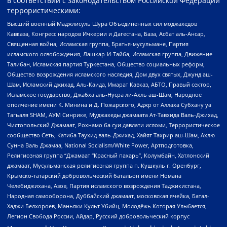
в соответствии с законодательством Российской Федерации
террористическими:
Высший военный Маджлисуль Шура Объединенных сил моджахедов
Кавказа, Конгресс народов Ичкерии и Дагестана, База, Асбат аль-Ансар,
Священная война, Исламская группа, Братья-мусульмане, Партия
исламского освобождения, Лашкар-И-Тайба, Исламская группа, Движение
Талибан, Исламская партия Туркестана, Общество социальных реформ,
Общество возрождения исламского наследия, Дом двух святых, Джунд аш-
Шам, Исламский джихад, Аль-Каида, Имарат Кавказ, АБТО, Правый сектор,
Исламское государство, Джабха аль-Нусра ли-Ахль аш-Шам, Народное
ополчение имени К. Минина и Д. Пожарского, Аджр от Аллаха Субхану уа
Тагьаля SHAM, АУМ Синрике, Муджахеды джамаата Ат-Тавхида Валь-Джихад,
Чистопольский Джамаат, Рохнамо ба суи давлати исломи, Террористическое
сообщество Сеть, Катиба Таухид валь-Джихад, Хайят Тахрир аш-Шам, Ахлю
Сунна Валь Джамаа, National Socialism/White Power, Артподготовка,
Религиозная группа “Джамаат “Красный пахарь”, Колумбайн, Хатлонский
джамаат, Мусульманская религиозная группа п. Кушкуль г. Оренбург,
Крымско-татарский добровольческий батальон имени Номана
Челебиджихана, Азов, Партия исламского возрождения Таджикистана,
Народная самооборона, Дуббайский джамаат, московская ячейка, Батал-
Хаджи Белхороев, Маньяки Культ Убийц, Молодёжь Которая Улыбается,
Легион Свобода России, Айдар, Русский добровольческий корпус