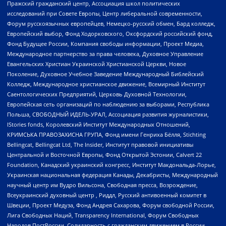
Пражский гражданский центр, Ассоциация школ политических
исследований при Совете Европы, Центр либеральной современности,
Форум русскоязычных европейцев, Немецко-русский обмен, Бард колледж,
Европейский выбор, Фонд Ходорковского, Оксфордский российский фонд,
Фонд Будущее России, Компания свободы информации, Проект Медиа,
Международное партнерство за права человека, Духовное Управление
Евангельских Христиан Украинской Христианской Церкви, Новое
Поколение, Духовное Учебное Заведение Международный Библейский
Колледж, Международное христианское движение, Всемирный Институт
Саентологических Предприятий, Церковь Духовной Технологии,
Европейская сеть организаций по наблюдению за выборами, Республика
Польша, СВОБОДНЫЙ ИДЕЛЬ-УРАЛ, Ассоциация развития журналистики,
IStories fonds, Королевский Институт Международных Отношений,
КРИМСЬКА ПРАВОЗАХИСНА ГРУПА, Фонд имени Генриха Бёлля, Stichting
Bellingcat, Bellingcat Ltd, The Insider, Институт правовой инициативы
Центральной и Восточной Европы, Фонд Открытой Эстонии, Calvert 22
Foundation, Канадский украинский конгресс, Институт Макдональда-Лорье,
Украинская национальная федерация Канады, Декабристы, Международный
научный центр им Вудро Вильсона, Свободная пресса, Возрождение,
Всеукраинский духовный центр , Риддл, Русский антивоенный комитет в
Швеции, Проект Медуза, Фонд Андрея Сахарова, Форум свободной России,
Лига Свободных Наций, Transparеncy International, Форум Свободных
Народов ПостРоссии, Солидарность с гражданским движением в России –