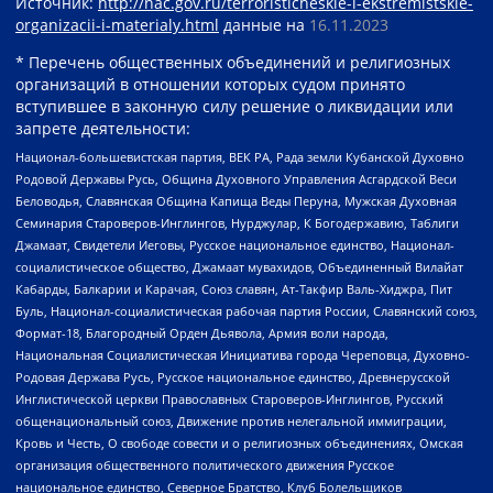
Источник:
http://nac.gov.ru/terroristicheskie-i-ekstremistskie-
organizacii-i-materialy.html
данные на
16.11.2023
* Перечень общественных объединений и религиозных
организаций в отношении которых судом принято
вступившее в законную силу решение о ликвидации или
запрете деятельности:
Национал-большевистская партия, ВЕК РА, Рада земли Кубанской Духовно
Родовой Державы Русь, Община Духовного Управления Асгардской Веси
Беловодья, Славянская Община Капища Веды Перуна, Мужская Духовная
Семинария Староверов-Инглингов, Нурджулар, К Богодержавию, Таблиги
Джамаат, Свидетели Иеговы, Русское национальное единство, Национал-
социалистическое общество, Джамаат мувахидов, Объединенный Вилайат
Кабарды, Балкарии и Карачая, Союз славян, Ат-Такфир Валь-Хиджра, Пит
Буль, Национал-социалистическая рабочая партия России, Славянский союз,
Формат-18, Благородный Орден Дьявола, Армия воли народа,
Национальная Социалистическая Инициатива города Череповца, Духовно-
Родовая Держава Русь, Русское национальное единство, Древнерусской
Инглистической церкви Православных Староверов-Инглингов, Русский
общенациональный союз, Движение против нелегальной иммиграции,
Кровь и Честь, О свободе совести и о религиозных объединениях, Омская
организация общественного политического движения Русское
национальное единство, Северное Братство, Клуб Болельщиков