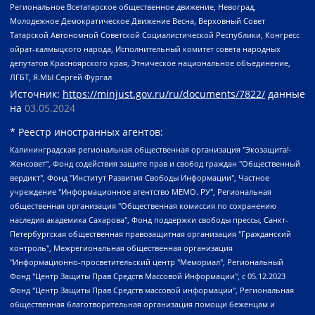
Региональное Всетатарское общественное движение, Невоград,
Молодежное Демократическое Движение Весна, Верховный Совет
Татарской Автономной Советской Социалистической Республики, Конгресс
ойрат-калмыцкого народа, Исполнительный комитет совета народных
депутатов Красноярского края, Этническое национальное объединение,
ЛГБТ, Я.МЫ Сергей Фургал
Источник:
https://minjust.gov.ru/ru/documents/7822/
данные
на
03.05.2024
* Реестр иностранных агентов:
Калининградская региональная общественная организация "Экозащита!-Женсовет", Фонд содействия защите прав и свобод граждан "Общественный вердикт", Фонд "Институт Развития Свободы Информации", Частное учреждение "Информационное агентство МЕМО. РУ", Региональная общественная организация "Общественная комиссия по сохранению наследия академика Сахарова", Фонд поддержки свободы прессы, Санкт-Петербургская общественная правозащитная организация "Гражданский контроль", Межрегиональная общественная организация "Информационно-просветительский центр "Мемориал", Региональный Фонд "Центр Защиты Прав Средств Массовой Информации", с 05.12.2023 Фонд "Центр Защиты Прав Средств массовой информации", Региональная общественная благотворительная организация помощи беженцам и мигрантам "Гражданское содействие", Негосударственное образовательное учреждение дополнительного профессионального образования (повышение квалификации) специалистов "АКАДЕМИЯ ПО ПРАВАМ ЧЕЛОВЕКА", Свердловская региональная общественная организация "Сутяжник", Автономная некоммерческая организация "Центр независимых социологических исследований", Союз общественных объединений "Российский исследовательский центр по правам человека", Региональное общественное учреждение научно-информационный центр "МЕМОРИАЛ", Некоммерческая организация "Фонд защиты гласности", Автономная некоммерческая организация "Институт прав человека", Городская общественная организация "Екатеринбургское общество "МЕМОРИАЛ", Городская общественная организация "Рязанское историко-просветительское и правозащитное общество "Мемориал" (Рязанский Мемориал), Челябинский региональный орган общественной самодеятельности – женское общественное объединение "Женщины Евразии", Челябинский региональный орган общественной самодеятельности "Уральская правозащитная группа", Фонд содействия защите здоровья и социальной справедливости имени Андрея Рылькова, Автономная Некоммерческая Организация "Аналитический Центр Юрия Левады", Автономная некоммерческая организация социальной поддержки населения "Проект Апрель", Региональная общественная организация помощи женщинам и детям, находящимся в кризисной ситуации "Информационно-методический центр "Анна", Фонд содействия развитию массовых коммуникаций и правовому просвещению "Так-так-Так", Фонд содействия устойчивому развитию "Серебряная тайга", Свердловский региональный общественный фонд социальных проектов "Новое время", "Idel.Реалии", Кавказ.Реалии, Крым.Реалии, Телеканал Настоящее Время, Татаро-башкирская служба Радио Свобода (Azatliq Radiosi), Радио Свободная Европа/Радио Свобода (PCE/PC), "Сибирь.Реалии", "Фактограф", Благотворительный фонд помощи осужденным и их семьям, Автономная некоммерческая организация "Институт глобализации и социальных движений", Фонд "В защиту прав заключенных", Частное учреждение "Центр поддержки и содействия развитию средств массовой информации", Пензенский региональный общественный благотворительный фонд "Гражданский союз", "Север.Реалии", Некоммерческая организация Фонд "Правовая инициатива", Общество с ограниченной ответственностью "Радио Свободная Европа/Радио Свобода", Чешское информационное агентство "MEDIUM-ORIENT", Красноярская региональная общественная организация "Мы против СПИДа", Камалягин Денис Николаевич, Маркелов Сергей Евгеньевич, Пономарев Лев Александрович, Савицкая Людмила Алексеевна, Автономная некоммерческая организация "Центр по работе с проблемой насилия "НАСИЛИЮ.НЕТ", Межрегиональный профессиональный союз работников здравоохранения "Альянс врачей", Юридическое лицо, зарегистрированное в Латвийской Республике, SIA "Medusa Project" (регистрационный номер 40103797863, дата регистрации 10.06.2014), Некоммерческая организация "Фонд по борьбе с коррупцией", Автономная некоммерческая организация "Институт права и публичной политики", Баданин Роман Сергеевич, Гликин Максим Александрович, Железнова Мария Михайловна, Лукьянова Юлия Сергеевна, Маетная Елизавета Витальевна, Маняхин Петр Борисович, Чуракова Ольга Владимировна, Ярош Юлия Петровна, Юридическое лицо "The Insider SIA", зарегистрированное в Риге, Латвийская Республика (дата регистрации 26.06.2015), являющееся администратором доменного имени интернет-издания "The Insider SIA", https://theins.ru, Постернак Алексей Евгеньевич, Рубин Михаил Аркадьевич, Анин Роман Александрович, Юридическое лицо Istories fonds, зарегистрированное в Латвийской Республике (регистрационный номер 50008295751, дата регистрации 24.02.2020), Великовский Дмитрий Александрович, Долинина Ирина Николаевна, Мароховская Алеся Алексеевна, Шлейнов Роман Юрьевич, Шмагун Олеся Валентиновна, Общество с ограниченной ответственностью "Альтаир 2021", Общество с ограниченной ответственностью "Вега 2021", Общество с ограниченной ответственностью "Главный редактор 2021", Общество с ограниченной ответственностью "Ромашки монолит", Важенков Артем Валерьевич, Ивановская областная общественная организация "Центр гендерных исследований", Гурман Юрий Альбертович, Медиапроект "ОВД-Инфо", Егоров Владимир Владимирович, Жилинский Владимир Александрович, Общество с ограниченной ответственностью "ЗП", Иванова София Юрьевна, Карезина Инна Павловна, Кильтау Екатерина Викторовна, Петров Алексей Викторович, Пискунов Сергей Евгеньевич, Смирнов Сергей Сергеевич, Тихонов Михаил Сергеевич, Общество с ограниченной ответственностью "ЖУРНАЛИСТ-ИНОСТРАННЫЙ АГЕНТ", Арапова Галина Юрьевна, Вольтская Татьяна Анатольевна, Американская компания "Mason G.E.S. Anonymous Foundation" (США), являющаяся владельцем интернет-издания https://mnews.world/, Компания "Stichting Bellingcat", зарегистрированная в Нидерландах (дата регистрации 11.07.2018), Захаров Андрей Вячеславович, Клепиковская Екатерина Дмитриевна, Общество с ограниченной ответственностью "МЕМО", Перл Роман Александрович, Симонов Евгений Алексеевич, Соловьева Елена Анатольевна, Сотников Даниил Владимирович, Сурначева Елизавета Дмитриевна, Автономная некоммерческая организация по защите прав человека и информированию населения "Якутия – Наше Мнение", Общество с ограниченной ответственностью "Москоу диджитал медиа", с 26.01.2023 Общество с ограниченной ответственностью "Чайка Белые сады", Ветошкина Валерия Валерьевна, Заговора Максим Александрович, Межрегиональное общественное движение "Российская ЛГБТ - сеть", Оленичев Максим Владимирович, Павлов Иван Юрьевич, Скворцова Елена Сергеевна, Общество с ограниченной ответственностью "Как бы инагент", Кочетков Игорь Викторович, Общество с ограниченной ответственностью "Честные выборы", Еланчик Олег Александрович, Общество с ограниченной ответственностью "Нобелевский призыв", Гималова Регина Эмилевна, Григорьев Андрей Валерьевич, Григорьева Алина Александровна, Ассоциация по содействию защите прав призывников, альтернативнослужащих и военнослужащих "Правозащитная группа "Гражданин.Армия.Право", Хисамова Регина Фаритовна, Автономная некоммерческая организация по реализации социально-правовых программ "Лилит", Дальневосточное общественное движение "Маяк", Санкт-Петербургская ЛГБТ-инициативная группа "Выход", Инициативная группа ЛГБТ+ "Реверс", Алексеев Андрей Викторович, Бекбулатова Таисия Львовна, Беляев Иван Михайлович, Владыкина Елена Сергеевна, Гельман Марат Александрович, Никульшина Вероника Юрьевна, Толоконникова Надежда Андреевна, Шендерович Виктор Анатольевич, Общество с ограниченной ответственностью "Данное сообщение", Общество с ограниченной ответственностью Издательский дом "Новая глава", Айнбиндер Александра Александровна, Московский комьюнити-центр для ЛГБТ+инициатив, Благотворительный фонд развития филантропии, Deutsche Welle (Германия, Kurt-Schumacher-Strasse 3, 53113 Bonn), Борзунова Мария Михайловна, Воробьев Виктор Викторович, Голубева Анна Львовна, Константинова Алла Михайловна, Малкова Ирина Владимировна, Мурадов Мурад Абдулгалимович, Осетинская Елизавета Николаевна, Понасенков Евгений Николаевич, Ганапольский Матвей Юрьевич, Киселев Евгений Алексеевич, Борухович Ирина Григорьевна, Дремин Иван Тимофеевич, Дубровский Дмитрий Викторович, Красноярская региональная общественная организация поддержки и развития альтернативных образовательных технологий и межкультурных коммуникаций "ИНТЕРРА", Маяковская Екатерина Алексеевна, Фейгин Марк Захарович, Филимонов Андрей Викторович, Дзугкоева Регина Николаевна, Доброхотов Роман Александрович, Дудь Юрий Александрович, Елкин Сергей Владимирович, Кругликов Кирилл Игоревич, Сабунаева Мария Леонидовна, Семенов Алексей Владимирович, Шаинян Карен Багратович, Шульман Екатерина Михайловна, Асафьев Артур Валерьевич, Вахштайн Виктор Семенович, Венедиктов Алексей Алексеевич, Лушникова Екатерина Евгеньевна, Волков Леонид Михайлович, Невзоров Александр Глебович, Пархоменко Сергей Борисович, Сироткин Ярослав Николаевич, Кара-Мурза Владимир Владимирович, Баранова Наталья Владимировна, Гозман Леонид Яковлевич, Кагарлицкий Борис Юльевич, Климарев Михаил Валерьевич, Милов Владимир Станиславович, Автономная некоммерческая организация Краснодарский центр современного искусства "Типография", Моргенштерн Алишер Тагирович, Соболь Любовь Эдуардовна, Общество с ограниченной ответственностью "ЛИЗА НОРМ", Каспаров Гарри Кимович, Ходорковский Михаил Борисович, Общество с ограниченной ответственностью "Апрельские тезисы", Данилович Ирина Брониславовна, Кашин Олег Владимирович, Петров Николай Владимирович, Пивоваров Алексей Владимирович, Соколов Михаил Владимирович, Цветкова Юлия Владимировна, Чичваркин Евгений Александрович, Комитет против пыток/Команда против пыток, Общество с ограниченной ответственностью "Первый научный", Общество с ограниченной ответственностью "Вертолет и ко", Белоцерковская Вероника Борисовна, Кац Максим Евгеньевич, Лазарева Татьяна Юрьевна, Шаведдинов Руслан Табризович, Яшин Илья Валерьевич, Общество с ограниченной ответственностью "Иноагент ААВ", Алешковский Дмитрий Петрович, Альбац Евгения Марковна, Быков Дмитрий Львович, Галямина Юлия Евгеньевна, Лойко Сергей Леонидович, Мартынов Кирилл Константинович, Медведев Сергей Александрович, Крашенинников Федор Геннадиевич, Гордеева Катерина Вл