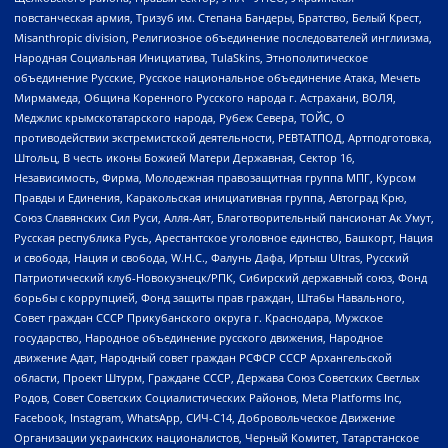
повстанческая армия, Тризуб им. Степана Бандеры, Братство, Белый Крест,
Misanthropic division, Религиозное объединение последователей инглиизма,
Народная Социальная Инициатива, TulaSkins, Этнополитическое
объединение Русские, Русское национальное объединение Атака, Мечеть
Мирмамеда, Община Коренного Русского народа г. Астрахани, ВОЛЯ,
Меджлис крымскотатарского народа, Рубеж Севера, ТОЙС, О
противодействии экстремистской деятельности, РЕВТАТПОД, Артподготовка,
Штольц, В честь иконы Божией Матери Державная, Сектор 16,
Независимость, Фирма, Молодежная правозащитная группа МПГ, Курсом
Правды и Единения, Каракольская инициативная группа, Автоград Крю,
Союз Славянских Сил Руси, Алля-Аят, Благотворительный пансионат Ак Умут,
Русская республика Русь, Арестантское уголовное единство, Башкорт, Нация
и свобода, Нация и свобода, W.H.С., Фалунь Дафа, Иртыш Ultras, Русский
Патриотический клуб-Новокузнецк/РПК, Сибирский державный союз, Фонд
борьбы с коррупцией, Фонд защиты прав граждан, Штабы Навального,
Совет граждан СССР Прикубанского округа г. Краснодара, Мужское
государство, Народное объединение русского движения, Народное
движение Адат, Народный совет граждан РСФСР СССР Архангельской
области, Проект Штурм, Граждане СССР, Держава Союз Советских Светлых
Родов, Совет Советских Социалистических Районов, Meta Platforms Inc,
Facebook, Instagram, WhatsApp, СИЧ-С14, Добровольческое Движение
Организации украинских националистов, Черный Комитет, Татарстанское