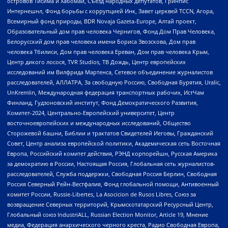
островов Тисима и Хабомаи, Съезд народных депутатов, Гринпис
Интернешнл, Фонд борьбы с коррупцией Инк, Завет церквей TCCN, Агора,
Всемирный фонд природы, BDR Novaja Gazeta-Europe, Алтай проект,
Образовательный дом прав человека Чернигов, Фонд Дом Прав Человека,
Белорусский дом прав человека имени Бориса Звозскова, Дом прав
человека Тбилиси, Дом прав человека Ереван, Дом прав человека Крым,
Центр дикого лосося, TVR Studios, ТВ Дождь, Центр европейских
исследований им Вилфрида Мартенса, Сетевое объединение журналистов
расследователей, АЛЛАТРА, За свободную Россию, Свободная Бурятия, Uralic,
UnKremlin, Международная федерация транспортных рабочих, ИстЧам
Финланд, Гудзоновский институт, Фонд Демократического Развития,
Комитет-2024, Центрально-Европейский университет, Центр
восточноевропейских и международных исследований, Общество
Сторожевой башни, Библии и трактатов Свидетелей Иеговы, Гражданский
Совет, Центр анализа европейской политики, Академическая сеть Восточная
Европа, Российский комитет действия, РЭНД корпорейшн, Русская Америка
за демократию в России, Настоящая Россия, Глобальная сеть журналистов-
расследователей, Служба поддержки, Свободная Россия Берлин, Свободная
Россия Северный Рейн-Вестфалия, Фонд глобальной помощи, Антивоенный
комитет России, Russie-Libertes, La Asocicion de Rusos Libres, Союз за
возвращение Северных территорий, Крымскотатарский Ресурсный Центр,
Глобальный союз IndustriALL, Russian Election Monitor, Article 19, Мнение
медиа, Федерация анархического черного креста, Радио Свободная Европа,