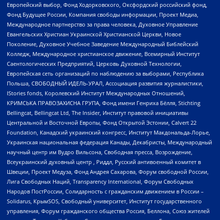
Европейский выбор, Фонд Ходорковского, Оксфордский российский фонд,
Фонд Будущее России, Компания свободы информации, Проект Медиа,
Международное партнерство за права человека, Духовное Управление
Евангельских Христиан Украинской Христианской Церкви, Новое
Поколение, Духовное Учебное Заведение Международный Библейский
Колледж, Международное христианское движение, Всемирный Институт
Саентологических Предприятий, Церковь Духовной Технологии,
Европейская сеть организаций по наблюдению за выборами, Республика
Польша, СВОБОДНЫЙ ИДЕЛЬ-УРАЛ, Ассоциация развития журналистики,
IStories fonds, Королевский Институт Международных Отношений,
КРИМСЬКА ПРАВОЗАХИСНА ГРУПА, Фонд имени Генриха Бёлля, Stichting
Bellingcat, Bellingcat Ltd, The Insider, Институт правовой инициативы
Центральной и Восточной Европы, Фонд Открытой Эстонии, Calvert 22
Foundation, Канадский украинский конгресс, Институт Макдональда-Лорье,
Украинская национальная федерация Канады, Декабристы, Международный
научный центр им Вудро Вильсона, Свободная пресса, Возрождение,
Всеукраинский духовный центр , Риддл, Русский антивоенный комитет в
Швеции, Проект Медуза, Фонд Андрея Сахарова, Форум свободной России,
Лига Свободных Наций, Transparеncy International, Форум Свободных
Народов ПостРоссии, Солидарность с гражданским движением в России –
Solidarus, КрымSOS, Свободный университет, Институт государственного
управления, Форум гражданского общества Россия, Беллона, Союз жителей