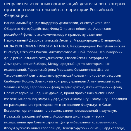
неправительственных организаций, деятельность которых
признана нежелательной на территории Российской
Федерации:
Национальный фонд в поддержку демократии, Институт Открытое
Общество Фонд Содействия, Фонд Открытое общество, Американо-
российский фонд по экономическому и правовому развитию,
Национальный Демократический Институт Международных Отношений,
MEDIA DEVELOPMENT INVESTMENT FUND, Международный Республиканский
Институт, Открытая Россия, Институт современной России, Черноморский
фонд регионального сотрудничества, Европейская Платформа за
Демократические Выборы, Международный центр электоральных
исследований, Германский фонд Маршалла Соединенных Штатов,
Тихоокеанский центр защиты окружающей среды и природных ресурсов,
Свободная Россия, Всемирный конгресс украинцев, Атлантический совет,
Человек в беде, Европейский фонд за демократию, Джеймстаунский фонд,
Прожект Хармони, Родники дракона, Врачи против насильственного
извлечения органов, Фалунь Дафа, Друзья Фалуньгун, Фалуньгун, Коалиция
по расследованию преследования в отношении Фалуньгун в Китае,
Всемирная организация по расследованию преследований Фалуньгун,
Пражский гражданский центр, Ассоциация школ политических
исследований при Совете Европы, Центр либеральной современности,
Форум русскоязычных европейцев, Немецко-русский обмен, Бард колледж,