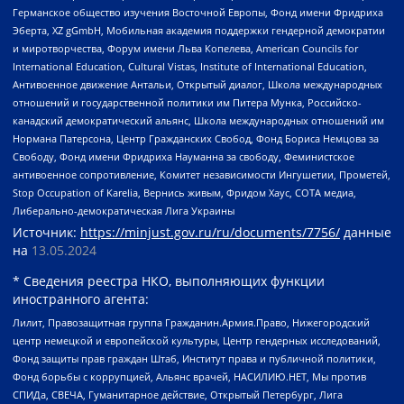
Германское общество изучения Восточной Европы, Фонд имени Фридриха
Эберта, XZ gGmbH, Мобильная академия поддержки гендерной демократии
и миротворчества, Форум имени Льва Копелева, American Councils for
International Education, Cultural Vistas, Institute of International Education,
Антивоенное движение Антальи, Открытый диалог, Школа международных
отношений и государственной политики им Питера Мунка, Российско-
канадский демократический альянс, Школа международных отношений им
Нормана Патерсона, Центр Гражданских Свобод, Фонд Бориса Немцова за
Свободу, Фонд имени Фридриха Науманна за свободу, Феминистское
антивоенное сопротивление, Комитет независимости Ингушетии, Прометей,
Stop Occupation of Karelia, Вернись живым, Фридом Хаус, СОТА медиа,
Либерально-демократическая Лига Украины
Источник:
https://minjust.gov.ru/ru/documents/7756/
данные
на
13.05.2024
* Сведения реестра НКО, выполняющих функции
иностранного агента:
Лилит, Правозащитная группа Гражданин.Армия.Право, Нижегородский
центр немецкой и европейской культуры, Центр гендерных исследований,
Фонд защиты прав граждан Штаб, Институт права и публичной политики,
Фонд борьбы с коррупцией, Альянс врачей, НАСИЛИЮ.НЕТ, Мы против
СПИДа, СВЕЧА, Гуманитарное действие, Открытый Петербург, Лига