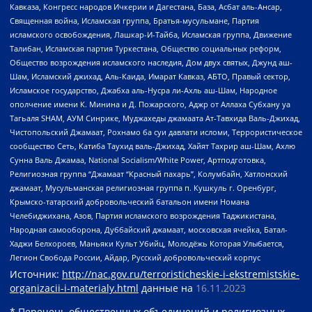
Кавказа, Конгресс народов Ичкерии и Дагестана, База, Асбат аль-Ансар,
Священная война, Исламская группа, Братья-мусульмане, Партия
исламского освобождения, Лашкар-И-Тайба, Исламская группа, Движение
Талибан, Исламская партия Туркестана, Общество социальных реформ,
Общество возрождения исламского наследия, Дом двух святых, Джунд аш-
Шам, Исламский джихад, Аль-Каида, Имарат Кавказ, АБТО, Правый сектор,
Исламское государство, Джабха аль-Нусра ли-Ахль аш-Шам, Народное
ополчение имени К. Минина и Д. Пожарского, Аджр от Аллаха Субхану уа
Тагьаля SHAM, АУМ Синрике, Муджахеды джамаата Ат-Тавхида Валь-Джихад,
Чистопольский Джамаат, Рохнамо ба суи давлати исломи, Террористическое
сообщество Сеть, Катиба Таухид валь-Джихад, Хайят Тахрир аш-Шам, Ахлю
Сунна Валь Джамаа, National Socialism/White Power, Артподготовка,
Религиозная группа “Джамаат “Красный пахарь”, Колумбайн, Хатлонский
джамаат, Мусульманская религиозная группа п. Кушкуль г. Оренбург,
Крымско-татарский добровольческий батальон имени Номана
Челебиджихана, Азов, Партия исламского возрождения Таджикистана,
Народная самооборона, Дуббайский джамаат, московская ячейка, Батал-
Хаджи Белхороев, Маньяки Культ Убийц, Молодёжь Которая Улыбается,
Легион Свобода России, Айдар, Русский добровольческий корпус
Источник:
http://nac.gov.ru/terroristicheskie-i-ekstremistskie-
organizacii-i-materialy.html
данные на
16.11.2023
* Перечень общественных объединений и религиозных