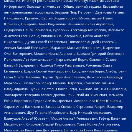
МЕМО. РУ, Институт региональной прессы, Институт Развития Свободы
Информации, Экозащита!-Женсовет, Общественный вердикт, Евразийская
антимонопольная ассоциация, Бедушев Петр Петрович, Дзугкоева Регина
Николаевна, Кривенко Сергей Владимирович, Милославский Павел
Юрьевич, Шнырова Ольга Вадимовна, Чанышева Лилия Айратовна,
Сидорович Ольга Борисовна, Туровский Александр Алексеевич, Васильева
Анастасия Евгеньевна, Ривина Анна Валерьевна, Бойко Анатолий
Николаевич, Дугин Сергей Георгиевич, Пивоваров Андрей Сергеевич,
Аверин Виталий Евгеньевич, Барахоев Магомед Бекханович, Шарипков
Олег Викторович, Мошель Ирина Ароновна, Шведов Григорий Сергеевич,
Пономарев Лев Александрович, Каргалицкий Борис Юльевич, Созаев
Валерий Валерьевич, Исламов Тимур Рифгатович, Романова Ольга
Евгеньевна, Щаров Сергей Алексадрович, Цирульников Борис Альбертович,
Гасан Ольга Павловна, Паутов Юрий Анатольевич, Верховский Александр
Маркович, Пислакова-Паркер Марина Петровна, Кочеткова Татьяна
Владимировна, Чуркина Наталья Валерьевна, Акимова Татьяна Николаевна,
Золотарева Екатерина Александровна, Рачинский Ян Збигневич, Жемкова
Елена Борисовна, Гудков Лев Дмитриевич, Илларионова Юлия Юрьевна,
Саранг Анна Васильевна, Захарова Светлана Сергеевна, Аверин Владимир
Анатольевич, Щур Татьяна Михайловна, Щур Николай Алексеевич,
Блинушов Андрей Юрьевич, Мосин Алексей Геннадьевич, Гефтер Валентин
Михайлович, Симонов Алексей Кириллович, Флиге Ирина Анатольевна,
Мельникова Валентина Дмитриевна, Вититинова Елена Владимировна,