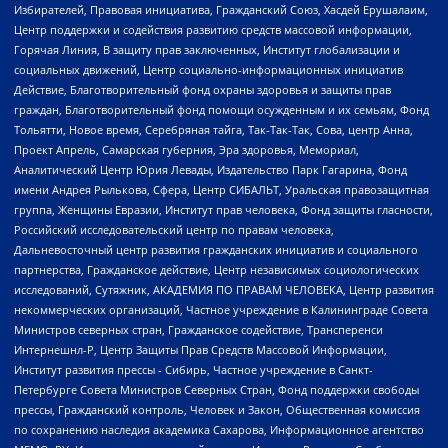
Избирателей, Правовая инициатива, Гражданский Союз, Хасдей Ерушалаим,
Центр поддержки и содействия развитию средств массовой информации,
Горячая Линия, В защиту прав заключенных, Институт глобализации и
социальных движений, Центр социально-информационных инициатив
Действие, Благотворительный фонд охраны здоровья и защиты прав
граждан, Благотворительный фонд помощи осужденным и их семьям, Фонд
Тольятти, Новое время, Серебряная тайга, Так-Так-Так, Сова, центр Анна,
Проект Апрель, Самарская губерния, Эра здоровья, Мемориал,
Аналитический Центр Юрия Левады, Издательство Парк Гагарина, Фонд
имени Андрея Рылькова, Сфера, Центр СИБАЛЬТ, Уральская правозащитная
группа, Женщины Евразии, Институт прав человека, Фонд защиты гласности,
Российский исследовательский центр по правам человека,
Дальневосточный центр развития гражданских инициатив и социального
партнерства, Гражданское действие, Центр независимых социологических
исследований, Сутяжник, АКАДЕМИЯ ПО ПРАВАМ ЧЕЛОВЕКА, Центр развития
некоммерческих организаций, Частное учреждение в Калининграде Совета
Министров северных стран, Гражданское содействие, Трансперенси
Интернешнл-Р, Центр Защиты Прав Средств Массовой Информации,
Институт развития прессы - Сибирь, Частное учреждение в Санкт-
Петербурге Совета Министров Северных Стран, Фонд поддержки свободы
прессы, Гражданский контроль, Человек и Закон, Общественная комиссия
по сохранению наследия академика Сахарова, Информационное агентство