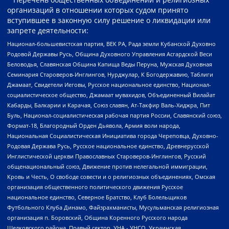
организаций в отношении которых судом принято
вступившее в законную силу решение о ликвидации или
запрете деятельности:
Национал-большевистская партия, ВЕК РА, Рада земли Кубанской Духовно
Родовой Державы Русь, Община Духовного Управления Асгардской Веси
Беловодья, Славянская Община Капища Веды Перуна, Мужская Духовная
Семинария Староверов-Инглингов, Нурджулар, К Богодержавию, Таблиги
Джамаат, Свидетели Иеговы, Русское национальное единство, Национал-
социалистическое общество, Джамаат мувахидов, Объединенный Вилайат
Кабарды, Балкарии и Карачая, Союз славян, Ат-Такфир Валь-Хиджра, Пит
Буль, Национал-социалистическая рабочая партия России, Славянский союз,
Формат-18, Благородный Орден Дьявола, Армия воли народа,
Национальная Социалистическая Инициатива города Череповца, Духовно-
Родовая Держава Русь, Русское национальное единство, Древнерусской
Инглистической церкви Православных Староверов-Инглингов, Русский
общенациональный союз, Движение против нелегальной иммиграции,
Кровь и Честь, О свободе совести и о религиозных объединениях, Омская
организация общественного политического движения Русское
национальное единство, Северное Братство, Клуб Болельщиков
Футбольного Клуба Динамо, Файзрахманисты, Мусульманская религиозная
организация п. Боровский, Община Коренного Русского народа
Щелковского района, Правый сектор, УНА - УНСО, Украинская