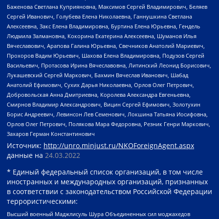
Баженова Светлана Куприяновна, Максимов Сергей Владимирович, Беляев
Сергей Иванович, Голубева Елена Николаевна, Ганнушкина Светлана
Алексеевна, Закс Елена Владимировна, Буртина Елена Юрьевна, Гендель
Людмила Залмановна, Кокорина Екатерина Алексеевна, Шуманов Илья
Вячеславович, Арапова Галина Юрьевна, Свечников Анатолий Мариевич,
Прохоров Вадим Юрьевич, Шахова Елена Владимировна, Подузов Сергей
Васильевич, Протасова Ирина Вячеславовна, Литинский Леонид Борисович,
Лукашевский Сергей Маркович, Бахмин Вячеслав Иванович, Шабад
Анатолий Ефимович, Сухих Дарья Николаевна, Орлов Олег Петрович,
Добровольская Анна Дмитриевна, Королева Александра Евгеньевна,
Смирнов Владимир Александрович, Вицин Сергей Ефимович, Золотухин
Борис Андреевич, Левинсон Лев Семенович, Локшина Татьяна Иосифовна,
Орлов Олег Петрович, Полякова Мара Федоровна, Резник Генри Маркович,
Захаров Герман Константинович
Источник:
http://unro.minjust.ru/NKOForeignAgent.aspx
данные на
24.03.2022
* Единый федеральный список организаций, в том числе
иностранных и международных организаций, признанных
в соответствии с законодательством Российской Федерации
террористическими:
Высший военный Маджлисуль Шура Объединенных сил моджахедов