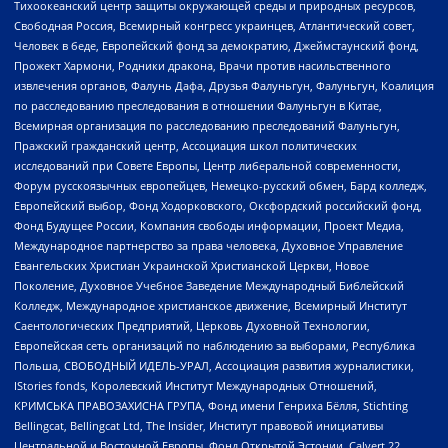
Тихоокеанский центр защиты окружающей среды и природных ресурсов,
Свободная Россия, Всемирный конгресс украинцев, Атлантический совет,
Человек в беде, Европейский фонд за демократию, Джеймстаунский фонд,
Прожект Хармони, Родники дракона, Врачи против насильственного
извлечения органов, Фалунь Дафа, Друзья Фалуньгун, Фалуньгун, Коалиция
по расследованию преследования в отношении Фалуньгун в Китае,
Всемирная организация по расследованию преследований Фалуньгун,
Пражский гражданский центр, Ассоциация школ политических
исследований при Совете Европы, Центр либеральной современности,
Форум русскоязычных европейцев, Немецко-русский обмен, Бард колледж,
Европейский выбор, Фонд Ходорковского, Оксфордский российский фонд,
Фонд Будущее России, Компания свободы информации, Проект Медиа,
Международное партнерство за права человека, Духовное Управление
Евангельских Христиан Украинской Христианской Церкви, Новое
Поколение, Духовное Учебное Заведение Международный Библейский
Колледж, Международное христианское движение, Всемирный Институт
Саентологических Предприятий, Церковь Духовной Технологии,
Европейская сеть организаций по наблюдению за выборами, Республика
Польша, СВОБОДНЫЙ ИДЕЛЬ-УРАЛ, Ассоциация развития журналистики,
IStories fonds, Королевский Институт Международных Отношений,
КРИМСЬКА ПРАВОЗАХИСНА ГРУПА, Фонд имени Генриха Бёлля, Stichting
Bellingcat, Bellingcat Ltd, The Insider, Институт правовой инициативы
Центральной и Восточной Европы, Фонд Открытой Эстонии, Calvert 22