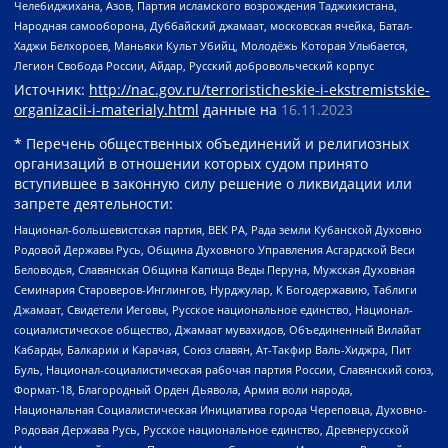
Челебиджихана, Азов, Партия исламского возрождения Таджикистана,
Народная самооборона, Дуббайский джамаат, московская ячейка, Батал-
Хаджи Белхороев, Маньяки Культ Убийц, Молодёжь Которая Улыбается,
Легион Свобода России, Айдар, Русский добровольческий корпус
Источник:
http://nac.gov.ru/terroristicheskie-i-ekstremistskie-
organizacii-i-materialy.html
данные на
16.11.2023
* Перечень общественных объединений и религиозных
организаций в отношении которых судом принято
вступившее в законную силу решение о ликвидации или
запрете деятельности:
Национал-большевистская партия, ВЕК РА, Рада земли Кубанской Духовно
Родовой Державы Русь, Община Духовного Управления Асгардской Веси
Беловодья, Славянская Община Капища Веды Перуна, Мужская Духовная
Семинария Староверов-Инглингов, Нурджулар, К Богодержавию, Таблиги
Джамаат, Свидетели Иеговы, Русское национальное единство, Национал-
социалистическое общество, Джамаат мувахидов, Объединенный Вилайат
Кабарды, Балкарии и Карачая, Союз славян, Ат-Такфир Валь-Хиджра, Пит
Буль, Национал-социалистическая рабочая партия России, Славянский союз,
Формат-18, Благородный Орден Дьявола, Армия воли народа,
Национальная Социалистическая Инициатива города Череповца, Духовно-
Родовая Держава Русь, Русское национальное единство, Древнерусской