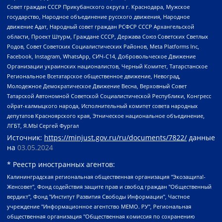
Совет граждан СССР Прикубанского округа г. Краснодара, Мужское
государство, Народное объединение русского движения, Народное
движение Адат, Народный совет граждан РСФСР СССР Архангельской
области, Проект Штурм, Граждане СССР, Держава Союз Советских Светлых
Родов, Совет Советских Социалистических Районов, Meta Platforms Inc,
Facebook, Instagram, WhatsApp, СИЧ-С14, Добровольческое Движение
Организации украинских националистов, Черный Комитет, Татарстанское
Региональное Всетатарское общественное движение, Невоград,
Молодежное Демократическое Движение Весна, Верховный Совет
Татарской Автономной Советской Социалистической Республики, Конгресс
ойрат-калмыцкого народа, Исполнительный комитет совета народных
депутатов Красноярского края, Этническое национальное объединение,
ЛГБТ, Я.МЫ Сергей Фургал
Источник:
https://minjust.gov.ru/ru/documents/7822/
данные
на
03.05.2024
* Реестр иностранных агентов:
Калининградская региональная общественная организация "Экозащита!-Женсовет", Фонд содействия защите прав и свобод граждан "Общественный вердикт", Фонд "Институт Развития Свободы Информации", Частное учреждение "Информационное агентство МЕМО. РУ", Региональная общественная организация "Общественная комиссия по сохранению наследия академика Сахарова", Фонд поддержки свободы прессы, Санкт-Петербургская общественная правозащитная организация "Гражданский контроль", Межрегиональная общественная организация "Информационно-просветительский центр "Мемориал", Региональный Фонд "Центр Защиты Прав Средств Массовой Информации", с 05.12.2023 Фонд "Центр Защиты Прав Средств массовой информации", Региональная общественная благотворительная организация помощи беженцам и мигрантам "Гражданское содействие", Негосударственное образовательное учреждение дополнительного профессионального образования (повышение квалификации) специалистов "АКАДЕМИЯ ПО ПРАВАМ ЧЕЛОВЕКА", Свердловская региональная общественная организация "Сутяжник", Автономная некоммерческая организация "Центр независимых социологических исследований", Союз общественных объединений "Российский исследовательский центр по правам человека", Региональное общественное учреждение научно-информационный центр "МЕМОРИАЛ", Некоммерческая организация "Фонд защиты гласности", Автономная некоммерческая организация "Институт прав человека", Городская общественная организация "Екатеринбургское общество "МЕМОРИАЛ", Городская общественная организация "Рязанское историко-просветительское и правозащитное общество "Мемориал" (Рязанский Мемориал), Челябинский региональный орган общественной самодеятельности – женское общественное объединение "Женщины Евразии", Челябинский региональный орган общественной самодеятельности "Уральская правозащитная группа", Фонд содействия защите здоровья и социальной справедливости имени Андрея Рылькова, Автономная Некоммерческая Организация "Аналитический Центр Юрия Левады", Автономная некоммерческая организация социальной поддержки населения "Проект Апрель", Региональная общественная организация помощи женщинам и детям, находящимся в кризисной ситуации "Информационно-методический центр "Анна", Фонд содействия развитию массовых коммуникаций и правовому просвещению "Так-так-Так", Фонд содействия устойчивому развитию "Серебряная тайга", Свердловский региональный общественный фонд социальных проектов "Новое время", "Idel.Реалии", Кавказ.Реалии, Крым.Реалии, Телеканал Настоящее Время, Татаро-башкирская служба Радио Свобода (Azatliq Radiosi), Радио Свободная Европа/Радио Свобода (PCE/PC), "Сибирь.Реалии", "Фактограф", Благотворительный фонд помощи осужденным и их семьям, Автономная некоммерческая организация "Институт глобализации и социальных движений", Фонд "В защиту прав заключенных", Частное учреждение "Центр поддержки и содействия развитию средств массовой информации", Пензенский региональный общественный благотворительный фонд "Гражданский союз", "Север.Реалии", Некоммерческая организация Фонд "Правовая инициатива", Общество с ограниченной ответственностью "Радио Свободная Европа/Радио Свобода", Чешское информационное агентство "MEDIUM-ORIENT", Красноярская региональная общественная организация "Мы против СПИДа", Камалягин Денис Николаевич, Маркелов Сергей Евгеньевич, Пономарев Лев Александрович, Савицкая Людмила Алексеевна, Автономная некоммерческая организация "Центр по работе с проблемой насилия "НАСИЛИЮ.НЕТ", Межрегиональный профессиональный союз работников здравоохранения "Альянс врачей", Юридическое лицо, зарегистрированное в Латвийской Республике, SIA "Medusa Project" (регистрационный номер 40103797863, дата регистрации 10.06.2014), Некоммерческая организация "Фонд по борьбе с коррупцией", Автономная некоммерческая организация "Институт права и публичной политики", Баданин Роман Сергеевич, Гликин Максим Александрович, Железнова Мария Михайловна, Лукьянова Юлия Сергеевна, Маетная Елизавета Витальевна, Маняхин Петр Борисович, Чуракова Ольга Владимировна, Ярош Юлия Петровна, Юридическое лицо "The Insider SIA", зарегистрированное в Риге, Латвийская Республика (дата регистрации 26.06.2015), являющееся администратором доменного имени интернет-издания "The Insider SIA", https://theins.ru, Постернак Алексей Евгеньевич, Рубин Михаил Аркадьевич, Анин Роман Александрович, Юридическое лицо Istories fonds, зарегистрированное в Латвийской Республике (регистрационный номер 50008295751, дата регистрации 24.02.2020), Великовский Дмитрий Александрович, Долинина Ирина Николаевна, Мароховская Алеся Алексеевна, Шлейнов Роман Юрьевич, Шмагун Олеся Валентиновна, Общество с ограниченной ответственностью "Альтаир 2021", Общество с ограниченной ответственностью "Вега 2021", Общество с ограниченной ответственностью "Главный редактор 2021", Общество с ограниченной ответственностью "Ромашки монолит", Важенков Артем Валерьевич, Ивановская областная общественная организация "Центр гендерных исследований", Гурман Юрий Альбертович, Медиапроект "ОВД-Инфо", Егоров Владимир Владимирович, Жилинский Владимир Александрович, Общество с ограниченной ответственностью "ЗП", Иванова София Юрьевна, Карезина Инна Павловна, Кильтау Екатерина Викторовна, Петров Алексей Викторович, Пискунов Сергей Евгеньевич, Смирнов Сергей Сергеевич, Тихонов Михаил Сергеевич, Общество с ограниченной ответственностью "ЖУРНАЛИСТ-ИНОСТРАННЫЙ АГЕНТ", Арапова Галина Юрьевна, Вольтская Татьяна Анатольевна, Американская компания "Mason G.E.S. Anonymous Foundation" (США), являющаяся владельцем интернет-издания https://mnews.world/, Компания "Stichting Bellingcat", зарегистрированная в Нидерландах (дата регистрации 11.07.2018), Захаров Андрей Вячеславович, Клепиковская Екатерина Дмитриевна, Общество с ограниченной ответственностью "МЕМО", Перл Роман Александрович, Симонов Евгений Алексеевич, Соловьева Елена Анатольевна, Сотников Даниил Владимирович, Сурначева Елизавета Дмитриевна, Автономная некоммерческая организация по защите прав человека и информированию населения "Якутия – Наше Мнение", Общество с ограниченной ответственностью "Москоу диджитал медиа", с 26.01.2023 Общество с ограниченной ответственностью "Чайка Белые сады", Ветошкина Валерия Валерьевна, Заговора Максим Александрович, Межрегиональное общественное движение "Российская ЛГБТ - сеть", Оленичев Максим Владимирович, Павлов Иван Юрьевич, Скворцова Елена Сергеевна, Общество с ограниченной ответственностью "Как бы инагент", Кочетков Игорь Викторович, Общество с ограниченной ответственностью "Честные выборы", Еланчик Олег Александрович, Общество с ограниченной ответственностью "Нобелевский призыв", Гималова Регина Эмилевна, Григорьев Андрей Валерьевич, Григорьева Алина Александровна, Ассоциация по содействию защите прав призывников, альтернативнослужащих и военнослужащих "Правозащитная группа "Гражданин.Армия.Право", Хисамова Регина Фаритовна, Автономная некоммерческая организация по реализации социально-правовых программ "Лилит", Дальневосточное общественное движение "Маяк", Санкт-Петербургская ЛГБТ-инициативная группа "Выход", Инициативная группа ЛГБТ+ "Реверс", Алексеев Андрей Викторович, Бекбулатова Таисия Львовна, Беляев Иван Михайлович, Владыкина Елена Сергеевна, Гельман Марат Александрович, Никульшина Вероника Юрьевна, Толоконникова Надежда Андреевна, Шендерович Виктор Анатольевич, Общество с ограниченной ответственностью "Данное сообщение", Общество с ограниченной ответственностью Издательский дом "Новая глава", Айнбиндер Александра Александровна, Московский комьюнити-центр для ЛГБТ+инициатив, Благотворительный фонд развития филантропии, Deutsche Welle (Германия, Kurt-Schumacher-Strasse 3, 53113 Bonn), Борзунова Мария Михайловна, Воробьев Виктор Викторович, Голубева Анна Львовна, Константинова Алла Михайловна, Малкова Ирина Владимировна, Мурадов Мурад Абдулгалимович, Осетинская Елизавета Николаевна, Понасенков Евгений Николаевич, Ганапольский Матвей Юрьевич, Киселев Евгений Алексеевич, Борухович Ирина Григорьевна, Дремин Иван Тимофеевич, Дубровский Дмитрий Викторович, Красноярская региональная общественная организация поддержки и развития альтернативных образовательных технологий и межкультурных коммуникаций "ИНТЕРРА", Маяковская Екатерина Алексеевна, Фейгин Марк Захарович, Филимонов Андрей Викторович, Дзугкоева Регина Николаевна, Доброхотов Роман Александрович, Дудь Юрий Александрович, Елкин Сергей Владимирович, Кругликов Кирилл Игоревич, Сабунаева Мария Леонидовна, Семенов Алексей Владимирович, Шаинян Карен Багратович, Шульман Екатерина Михайловна, Асафьев Артур Валерьевич, Вахштайн Виктор Семенович, Венедиктов Алексей Алексеевич, Лушникова Екатерина Евгеньевна, Волков Леонид Михайлович, Невзоров Александр Глебович, Пархоменко Сергей Борисович, Сироткин Ярослав Николаевич, Кара-Мурза Владимир Владимирович, Баранова Наталья Владимировна, Гозман Леонид Яковлевич, Кагарлицкий Борис Юльевич, Климарев Михаил Валерьевич, Милов Владимир Станиславович, Автономная некоммерческая организация Краснодарский центр современного искусства "Типография", Моргенштерн Алишер Тагирович, Соболь Любовь Эдуардовна, Общество с ограниченной ответственностью "ЛИЗА НОРМ", Каспаров Гарри Кимович, Ходорковский Михаил Борисович, Общество с ограниченной ответственностью "Апрельские тезисы", Данилович Ирина Брониславовна, Кашин Олег Владимирович, Петров Николай Владимирович, Пивоваров Алексей Владимирович, Соколов Михаил Владимирович, Цветкова Юлия Владимировна, Чичваркин Евгений Александрович, Комитет против пыток/Команда против пыток, Общество с ограниченной ответственностью "Первый научный", Общество с ограниченной ответственностью "Вертолет и ко", Белоцерковская Вероника Борисовна, Кац Максим Евгеньевич, Лазарева Татьяна Юрьевна, Шаведдинов Руслан Табризович, Яшин Илья Валерьевич, Общество с ограниченной ответственностью "Иноагент ААВ", Алешковский Дмитрий Петрович, Альбац Евгения Марковна, Быков Дмитрий Львович, Галямина Юлия Евгеньевна, Лойко Сергей Леонидович, Мартынов Кирилл Константинович, Медведев Сергей Александрович, Крашенинников Федор Геннадиевич, Гордеева Катерина Вл