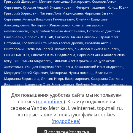
Для повышения удобства сайта мы используем
cookies (
подробнее
). К сайту подключены
сервисы Yandex.Metrika, LiveInternet, top.mail.ru,
Источник:
https://minjust.gov.ru/uploaded/files/reestr-
которые также используют файлы cookies
inostrannyih-agentov-22-03-2024.pdf
данные на
22.03.2024
(
подробнее
).
Я согласен/согласна