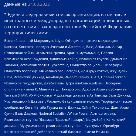
данные на
24.03.2022
* Единый федеральный список организаций, в том числе
иностранных и международных организаций, признанных
в соответствии с законодательством Российской Федерации
террористическими:
Высший военный Маджлисуль Шура Объединенных сил моджахедов
Кавказа, Конгресс народов Ичкерии и Дагестана, База, Асбат аль-Ансар,
Священная война, Исламская группа, Братья-мусульмане, Партия
исламского освобождения, Лашкар-И-Тайба, Исламская группа, Движение
Талибан, Исламская партия Туркестана, Общество социальных реформ,
Общество возрождения исламского наследия, Дом двух святых, Джунд аш-
Шам, Исламский джихад, Аль-Каида, Имарат Кавказ, АБТО, Правый сектор,
Исламское государство, Джабха аль-Нусра ли-Ахль аш-Шам, Народное
ополчение имени К. Минина и Д. Пожарского, Аджр от Аллаха Субхану уа
Тагьаля SHAM, АУМ Синрике, Муджахеды джамаата Ат-Тавхида Валь-Джихад,
Чистопольский Джамаат, Рохнамо ба суи давлати исломи, Террористическое
сообщество Сеть, Катиба Таухид валь-Джихад, Хайят Тахрир аш-Шам, Ахлю
Сунна Валь Джамаа, National Socialism/White Power, Артподготовка,
Религиозная группа “Джамаат “Красный пахарь”, Колумбайн, Хатлонский
джамаат, Мусульманская религиозная группа п. Кушкуль г. Оренбург,
Крымско-татарский добровольческий батальон имени Номана