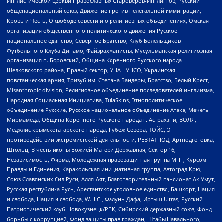
Инглистической церкви Православных Староверов-Инглингов, Русский
общенациональный союз, Движение против нелегальной иммиграции,
Кровь и Честь, О свободе совести и о религиозных объединениях, Омская
организация общественного политического движения Русское
национальное единство, Северное Братство, Клуб Болельщиков
Футбольного Клуба Динамо, Файзрахманисты, Мусульманская религиозная
организация п. Боровский, Община Коренного Русского народа
Щелковского района, Правый сектор, УНА - УНСО, Украинская
повстанческая армия, Тризуб им. Степана Бандеры, Братство, Белый Крест,
Misanthropic division, Религиозное объединение последователей инглиизма,
Народная Социальная Инициатива, TulaSkins, Этнополитическое
объединение Русские, Русское национальное объединение Атака, Мечеть
Мирмамеда, Община Коренного Русского народа г. Астрахани, ВОЛЯ,
Меджлис крымскотатарского народа, Рубеж Севера, ТОЙС, О
противодействии экстремистской деятельности, РЕВТАТПОД, Артподготовка,
Штольц, В честь иконы Божией Матери Державная, Сектор 16,
Независимость, Фирма, Молодежная правозащитная группа МПГ, Курсом
Правды и Единения, Каракольская инициативная группа, Автоград Крю,
Союз Славянских Сил Руси, Алля-Аят, Благотворительный пансионат Ак Умут,
Русская республика Русь, Арестантское уголовное единство, Башкорт, Нация
и свобода, Нация и свобода, W.H.С., Фалунь Дафа, Иртыш Ultras, Русский
Патриотический клуб-Новокузнецк/РПК, Сибирский державный союз, Фонд
борьбы с коррупцией, Фонд защиты прав граждан, Штабы Навального,