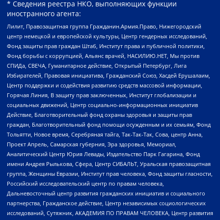
* Сведения реестра НКО, выполняющих функции
иностранного агента:
Лилит, Правозащитная группа Гражданин.Армия.Право, Нижегородский
центр немецкой и европейской культуры, Центр гендерных исследований,
Фонд защиты прав граждан Штаб, Институт права и публичной политики,
Фонд борьбы с коррупцией, Альянс врачей, НАСИЛИЮ.НЕТ, Мы против
СПИДа, СВЕЧА, Гуманитарное действие, Открытый Петербург, Лига
Избирателей, Правовая инициатива, Гражданский Союз, Хасдей Ерушалаим,
Центр поддержки и содействия развитию средств массовой информации,
Горячая Линия, В защиту прав заключенных, Институт глобализации и
социальных движений, Центр социально-информационных инициатив
Действие, Благотворительный фонд охраны здоровья и защиты прав
граждан, Благотворительный фонд помощи осужденным и их семьям, Фонд
Тольятти, Новое время, Серебряная тайга, Так-Так-Так, Сова, центр Анна,
Проект Апрель, Самарская губерния, Эра здоровья, Мемориал,
Аналитический Центр Юрия Левады, Издательство Парк Гагарина, Фонд
имени Андрея Рылькова, Сфера, Центр СИБАЛЬТ, Уральская правозащитная
группа, Женщины Евразии, Институт прав человека, Фонд защиты гласности,
Российский исследовательский центр по правам человека,
Дальневосточный центр развития гражданских инициатив и социального
партнерства, Гражданское действие, Центр независимых социологических
исследований, Сутяжник, АКАДЕМИЯ ПО ПРАВАМ ЧЕЛОВЕКА, Центр развития