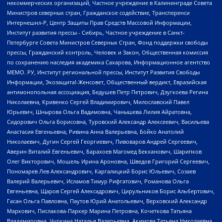
некоммерческих организаций, Частное учреждение в Калининграде Совета
Министров северных стран, Гражданское содействие, Трансперенси
Интернешнл-Р, Центр Защиты Прав Средств Массовой Информации,
Институт развития прессы - Сибирь, Частное учреждение в Санкт-
Петербурге Совета Министров Северных Стран, Фонд поддержки свободы
прессы, Гражданский контроль, Человек и Закон, Общественная комиссия
по сохранению наследия академика Сахарова, Информационное агентство
МЕМО. РУ, Институт региональной прессы, Институт Развития Свободы
Информации, Экозащита!-Женсовет, Общественный вердикт, Евразийская
антимонопольная ассоциация, Бедушев Петр Петрович, Дзугкоева Регина
Николаевна, Кривенко Сергей Владимирович, Милославский Павел
Юрьевич, Шнырова Ольга Вадимовна, Чанышева Лилия Айратовна,
Сидорович Ольга Борисовна, Туровский Александр Алексеевич, Васильева
Анастасия Евгеньевна, Ривина Анна Валерьевна, Бойко Анатолий
Николаевич, Дугин Сергей Георгиевич, Пивоваров Андрей Сергеевич,
Аверин Виталий Евгеньевич, Барахоев Магомед Бекханович, Шарипков
Олег Викторович, Мошель Ирина Ароновна, Шведов Григорий Сергеевич,
Пономарев Лев Александрович, Каргалицкий Борис Юльевич, Созаев
Валерий Валерьевич, Исламов Тимур Рифгатович, Романова Ольга
Евгеньевна, Щаров Сергей Алексадрович, Цирульников Борис Альбертович,
Гасан Ольга Павловна, Паутов Юрий Анатольевич, Верховский Александр
Маркович, Пислакова-Паркер Марина Петровна, Кочеткова Татьяна
Владимировна, Чуркина Наталья Валерьевна, Акимова Татьяна Николаевна,