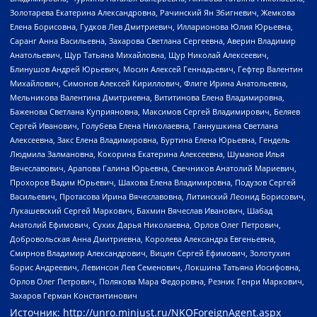
Золотарева Екатерина Александровна, Рачинский Ян Збигневич, Жемкова
Елена Борисовна, Гудков Лев Дмитриевич, Илларионова Юлия Юрьевна,
Саранг Анна Васильевна, Захарова Светлана Сергеевна, Аверин Владимир
Анатольевич, Щур Татьяна Михайловна, Щур Николай Алексеевич,
Блинушов Андрей Юрьевич, Мосин Алексей Геннадьевич, Гефтер Валентин
Михайлович, Симонов Алексей Кириллович, Флиге Ирина Анатольевна,
Мельникова Валентина Дмитриевна, Вититинова Елена Владимировна,
Баженова Светлана Куприяновна, Максимов Сергей Владимирович, Беляев
Сергей Иванович, Голубева Елена Николаевна, Ганнушкина Светлана
Алексеевна, Закс Елена Владимировна, Буртина Елена Юрьевна, Гендель
Людмила Залмановна, Кокорина Екатерина Алексеевна, Шуманов Илья
Вячеславович, Арапова Галина Юрьевна, Свечников Анатолий Мариевич,
Прохоров Вадим Юрьевич, Шахова Елена Владимировна, Подузов Сергей
Васильевич, Протасова Ирина Вячеславовна, Литинский Леонид Борисович,
Лукашевский Сергей Маркович, Бахмин Вячеслав Иванович, Шабад
Анатолий Ефимович, Сухих Дарья Николаевна, Орлов Олег Петрович,
Добровольская Анна Дмитриевна, Королева Александра Евгеньевна,
Смирнов Владимир Александрович, Вицин Сергей Ефимович, Золотухин
Борис Андреевич, Левинсон Лев Семенович, Локшина Татьяна Иосифовна,
Орлов Олег Петрович, Полякова Мара Федоровна, Резник Генри Маркович,
Захаров Герман Константинович
Источник:
http://unro.minjust.ru/NKOForeignAgent.aspx