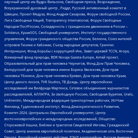
научный центр им Вудро Вильсона, Свободная пресса, Возрождение,
Всеукраинский духовный центр , Риддл, Русский антивоенный комитет в
Швеции, Проект Медуза, Фонд Андрея Сахарова, Форум свободной России,
Лига Свободных Наций, Transparеncy International, Форум Свободных
Народов ПостРоссии, Солидарность с гражданским движением в России –
Solidarus, КрымSOS, Свободный университет, Институт государственного
управления, Форум гражданского общества Россия, Беллона, Союз жителей
островов Тисима и Хабомаи, Съезд народных депутатов, Гринпис
Интернешнл, Фонд борьбы с коррупцией Инк, Завет церквей TCCN, Агора,
Всемирный фонд природы, BDR Novaja Gazeta-Europe, Алтай проект,
Образовательный дом прав человека Чернигов, Фонд Дом Прав Человека,
Белорусский дом прав человека имени Бориса Звозскова, Дом прав
человека Тбилиси, Дом прав человека Ереван, Дом прав человека Крым,
Центр дикого лосося, TVR Studios, ТВ Дождь, Центр европейских
исследований им Вилфрида Мартенса, Сетевое объединение журналистов
расследователей, АЛЛАТРА, За свободную Россию, Свободная Бурятия, Uralic,
UnKremlin, Международная федерация транспортных рабочих, ИстЧам
Финланд, Гудзоновский институт, Фонд Демократического Развития,
Комитет-2024, Центрально-Европейский университет, Центр
восточноевропейских и международных исследований, Общество
Сторожевой башни, Библии и трактатов Свидетелей Иеговы, Гражданский
Совет, Центр анализа европейской политики, Академическая сеть Восточная
Европа, Российский комитет действия, РЭНД корпорейшн, Русская Америка