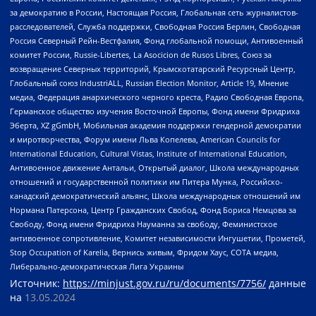
за демократию в России, Настоящая Россия, Глобальная сеть журналистов-
расследователей, Служба поддержки, Свободная Россия Берлин, Свободная
Россия Северный Рейн-Вестфалия, Фонд глобальной помощи, Антивоенный
комитет России, Russie-Libertes, La Asocicion de Rusos Libres, Союз за
возвращение Северных территорий, Крымскотатарский Ресурсный Центр,
Глобальный союз IndustriALL, Russian Election Monitor, Article 19, Мнение
медиа, Федерация анархического черного креста, Радио Свободная Европа,
Германское общество изучения Восточной Европы, Фонд имени Фридриха
Эберта, XZ gGmbH, Мобильная академия поддержки гендерной демократии
и миротворчества, Форум имени Льва Копелева, American Councils for
International Education, Cultural Vistas, Institute of International Education,
Антивоенное движение Антальи, Открытый диалог, Школа международных
отношений и государственной политики им Питера Мунка, Российско-
канадский демократический альянс, Школа международных отношений им
Нормана Патерсона, Центр Гражданских Свобод, Фонд Бориса Немцова за
Свободу, Фонд имени Фридриха Науманна за свободу, Феминистское
антивоенное сопротивление, Комитет независимости Ингушетии, Прометей,
Stop Occupation of Karelia, Вернись живым, Фридом Хаус, СОТА медиа,
Либерально-демократическая Лига Украины
Источник:
https://minjust.gov.ru/ru/documents/7756/
данные
на
13.05.2024