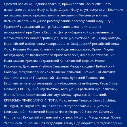
Прожект Хармони, Родники дракона, Врачи против насильственного
извлечения органов, Фалунь Дафа, Друзья Фалуньгун, Фалуньгун, Коалиция
по расследованию преследования в отношении Фалуньгун в Китае,
Всемирная организация по расследованию преследований Фалуньгун,
Пражский гражданский центр, Ассоциация школ политических
исследований при Совете Европы, Центр либеральной современности,
Форум русскоязычных европейцев, Немецко-русский обмен, Бард колледж,
Европейский выбор, Фонд Ходорковского, Оксфордский российский фонд,
Фонд Будущее России, Компания свободы информации, Проект Медиа,
Международное партнерство за права человека, Духовное Управление
Евангельских Христиан Украинской Христианской Церкви, Новое
Поколение, Духовное Учебное Заведение Международный Библейский
Колледж, Международное христианское движение, Всемирный Институт
Саентологических Предприятий, Церковь Духовной Технологии,
Европейская сеть организаций по наблюдению за выборами, Республика
Польша, СВОБОДНЫЙ ИДЕЛЬ-УРАЛ, Ассоциация развития журналистики,
IStories fonds, Королевский Институт Международных Отношений,
КРИМСЬКА ПРАВОЗАХИСНА ГРУПА, Фонд имени Генриха Бёлля, Stichting
Bellingcat, Bellingcat Ltd, The Insider, Институт правовой инициативы
Центральной и Восточной Европы, Фонд Открытой Эстонии, Calvert 22
Foundation, Канадский украинский конгресс, Институт Макдональда-Лорье,
Украинская национальная федерация Канады, Декабристы, Международный