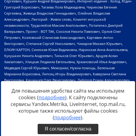
Для повышения удобства сайта мы используем
cookies (
подробнее
). К сайту подключены
сервисы Yandex.Metrika, LiveInternet, top.mail.ru,
Источник:
https://minjust.gov.ru/uploaded/files/reestr-
которые также используют файлы cookies
inostrannyih-agentov-22-03-2024.pdf
данные на
22.03.2024
(
подробнее
).
Я согласен/согласна