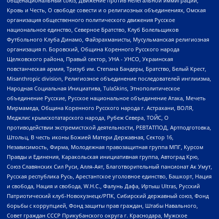
общенациональный союз, Движение против нелегальной иммиграции,
Кровь и Честь, О свободе совести и о религиозных объединениях, Омская
организация общественного политического движения Русское
национальное единство, Северное Братство, Клуб Болельщиков
Футбольного Клуба Динамо, Файзрахманисты, Мусульманская религиозная
организация п. Боровский, Община Коренного Русского народа
Щелковского района, Правый сектор, УНА - УНСО, Украинская
повстанческая армия, Тризуб им. Степана Бандеры, Братство, Белый Крест,
Misanthropic division, Религиозное объединение последователей инглиизма,
Народная Социальная Инициатива, TulaSkins, Этнополитическое
объединение Русские, Русское национальное объединение Атака, Мечеть
Мирмамеда, Община Коренного Русского народа г. Астрахани, ВОЛЯ,
Меджлис крымскотатарского народа, Рубеж Севера, ТОЙС, О
противодействии экстремистской деятельности, РЕВТАТПОД, Артподготовка,
Штольц, В честь иконы Божией Матери Державная, Сектор 16,
Независимость, Фирма, Молодежная правозащитная группа МПГ, Курсом
Правды и Единения, Каракольская инициативная группа, Автоград Крю,
Союз Славянских Сил Руси, Алля-Аят, Благотворительный пансионат Ак Умут,
Русская республика Русь, Арестантское уголовное единство, Башкорт, Нация
и свобода, Нация и свобода, W.H.С., Фалунь Дафа, Иртыш Ultras, Русский
Патриотический клуб-Новокузнецк/РПК, Сибирский державный союз, Фонд
борьбы с коррупцией, Фонд защиты прав граждан, Штабы Навального,
Совет граждан СССР Прикубанского округа г. Краснодара, Мужское