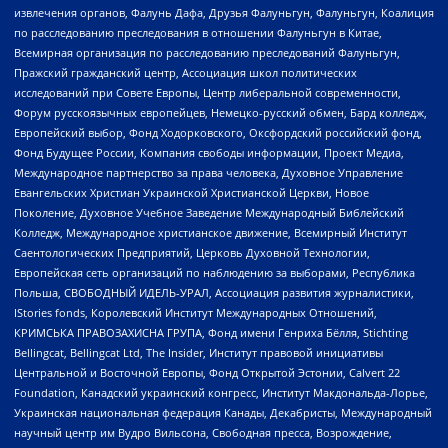
извлечения органов, Фалунь Дафа, Друзья Фалуньгун, Фалуньгун, Коалиция
по расследованию преследования в отношении Фалуньгун в Китае,
Всемирная организация по расследованию преследований Фалуньгун,
Пражский гражданский центр, Ассоциация школ политических
исследований при Совете Европы, Центр либеральной современности,
Форум русскоязычных европейцев, Немецко-русский обмен, Бард колледж,
Европейский выбор, Фонд Ходорковского, Оксфордский российский фонд,
Фонд Будущее России, Компания свободы информации, Проект Медиа,
Международное партнерство за права человека, Духовное Управление
Евангельских Христиан Украинской Христианской Церкви, Новое
Поколение, Духовное Учебное Заведение Международный Библейский
Колледж, Международное христианское движение, Всемирный Институт
Саентологических Предприятий, Церковь Духовной Технологии,
Европейская сеть организаций по наблюдению за выборами, Республика
Польша, СВОБОДНЫЙ ИДЕЛЬ-УРАЛ, Ассоциация развития журналистики,
IStories fonds, Королевский Институт Международных Отношений,
КРИМСЬКА ПРАВОЗАХИСНА ГРУПА, Фонд имени Генриха Бёлля, Stichting
Bellingcat, Bellingcat Ltd, The Insider, Институт правовой инициативы
Центральной и Восточной Европы, Фонд Открытой Эстонии, Calvert 22
Foundation, Канадский украинский конгресс, Институт Макдональда-Лорье,
Украинская национальная федерация Канады, Декабристы, Международный
научный центр им Вудро Вильсона, Свободная пресса, Возрождение,