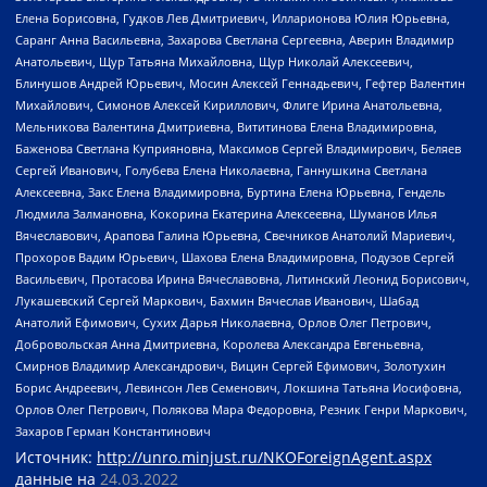
Елена Борисовна, Гудков Лев Дмитриевич, Илларионова Юлия Юрьевна,
Саранг Анна Васильевна, Захарова Светлана Сергеевна, Аверин Владимир
Анатольевич, Щур Татьяна Михайловна, Щур Николай Алексеевич,
Блинушов Андрей Юрьевич, Мосин Алексей Геннадьевич, Гефтер Валентин
Михайлович, Симонов Алексей Кириллович, Флиге Ирина Анатольевна,
Мельникова Валентина Дмитриевна, Вититинова Елена Владимировна,
Баженова Светлана Куприяновна, Максимов Сергей Владимирович, Беляев
Сергей Иванович, Голубева Елена Николаевна, Ганнушкина Светлана
Алексеевна, Закс Елена Владимировна, Буртина Елена Юрьевна, Гендель
Людмила Залмановна, Кокорина Екатерина Алексеевна, Шуманов Илья
Вячеславович, Арапова Галина Юрьевна, Свечников Анатолий Мариевич,
Прохоров Вадим Юрьевич, Шахова Елена Владимировна, Подузов Сергей
Васильевич, Протасова Ирина Вячеславовна, Литинский Леонид Борисович,
Лукашевский Сергей Маркович, Бахмин Вячеслав Иванович, Шабад
Анатолий Ефимович, Сухих Дарья Николаевна, Орлов Олег Петрович,
Добровольская Анна Дмитриевна, Королева Александра Евгеньевна,
Смирнов Владимир Александрович, Вицин Сергей Ефимович, Золотухин
Борис Андреевич, Левинсон Лев Семенович, Локшина Татьяна Иосифовна,
Орлов Олег Петрович, Полякова Мара Федоровна, Резник Генри Маркович,
Захаров Герман Константинович
Источник:
http://unro.minjust.ru/NKOForeignAgent.aspx
данные на
24.03.2022