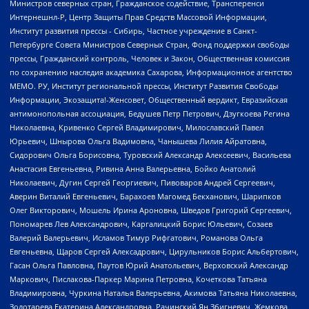
Министров северных стран, Гражданское содействие, Трансперенси
Интернешнл-Р, Центр Защиты Прав Средств Массовой Информации,
Институт развития прессы - Сибирь, Частное учреждение в Санкт-
Петербурге Совета Министров Северных Стран, Фонд поддержки свободы
прессы, Гражданский контроль, Человек и Закон, Общественная комиссия
по сохранению наследия академика Сахарова, Информационное агентство
МЕМО. РУ, Институт региональной прессы, Институт Развития Свободы
Информации, Экозащита!-Женсовет, Общественный вердикт, Евразийская
антимонопольная ассоциация, Бедушев Петр Петрович, Дзугкоева Регина
Николаевна, Кривенко Сергей Владимирович, Милославский Павел
Юрьевич, Шнырова Ольга Вадимовна, Чанышева Лилия Айратовна,
Сидорович Ольга Борисовна, Туровский Александр Алексеевич, Васильева
Анастасия Евгеньевна, Ривина Анна Валерьевна, Бойко Анатолий
Николаевич, Дугин Сергей Георгиевич, Пивоваров Андрей Сергеевич,
Аверин Виталий Евгеньевич, Барахоев Магомед Бекханович, Шарипков
Олег Викторович, Мошель Ирина Ароновна, Шведов Григорий Сергеевич,
Пономарев Лев Александрович, Каргалицкий Борис Юльевич, Созаев
Валерий Валерьевич, Исламов Тимур Рифгатович, Романова Ольга
Евгеньевна, Щаров Сергей Алексадрович, Цирульников Борис Альбертович,
Гасан Ольга Павловна, Паутов Юрий Анатольевич, Верховский Александр
Маркович, Пислакова-Паркер Марина Петровна, Кочеткова Татьяна
Владимировна, Чуркина Наталья Валерьевна, Акимова Татьяна Николаевна,
Золотарева Екатерина Александровна, Рачинский Ян Збигневич, Жемкова