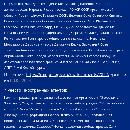
государство, Народное объединение русского движения, Народное
движение Адат, Народный совет граждан РСФСР СССР Архангельской
области, Проект Штурм, Граждане СССР, Держава Союз Советских Светлых
Родов, Совет Советских Социалистических Районов, Meta Platforms Inc,
Facebook, Instagram, WhatsApp, СИЧ-С14, Добровольческое Движение
Организации украинских националистов, Черный Комитет, Татарстанское
Региональное Всетатарское общественное движение, Невоград,
Молодежное Демократическое Движение Весна, Верховный Совет
Татарской Автономной Советской Социалистической Республики, Конгресс
ойрат-калмыцкого народа, Исполнительный комитет совета народных
депутатов Красноярского края, Этническое национальное объединение,
ЛГБТ, Я.МЫ Сергей Фургал
Источник:
https://minjust.gov.ru/ru/documents/7822/
данные
на
03.05.2024
* Реестр иностранных агентов:
Калининградская региональная общественная организация "Экозащита!-Женсовет", Фонд содействия защите прав и свобод граждан "Общественный вердикт", Фонд "Институт Развития Свободы Информации", Частное учреждение "Информационное агентство МЕМО. РУ", Региональная общественная организация "Общественная комиссия по сохранению наследия академика Сахарова", Фонд поддержки свободы прессы, Санкт-Петербургская общественная правозащитная организация "Гражданский контроль", Межрегиональная общественная организация "Информационно-просветительский центр "Мемориал", Региональный Фонд "Центр Защиты Прав Средств Массовой Информации", с 05.12.2023 Фонд "Центр Защиты Прав Средств массовой информации", Региональная общественная благотворительная организация помощи беженцам и мигрантам "Гражданское содействие", Негосударственное образовательное учреждение дополнительного профессионального образования (повышение квалификации) специалистов "АКАДЕМИЯ ПО ПРАВАМ ЧЕЛОВЕКА", Свердловская региональная общественная организация "Сутяжник", Автономная некоммерческая организация "Центр независимых социологических исследований", Союз общественных объединений "Российский исследовательский центр по правам человека", Региональное общественное учреждение научно-информационный центр "МЕМОРИАЛ", Некоммерческая организация "Фонд защиты гласности", Автономная некоммерческая организация "Институт прав человека", Городская общественная организация "Екатеринбургское общество "МЕМОРИАЛ", Городская общественная организация "Рязанское историко-просветительское и правозащитное общество "Мемориал" (Рязанский Мемориал), Челябинский региональный орган общественной самодеятельности – женское общественное объединение "Женщины Евразии", Челябинский региональный орган общественной самодеятельности "Уральская правозащитная группа", Фонд содействия защите здоровья и социальной справедливости имени Андрея Рылькова, Автономная Некоммерческая Организация "Аналитический Центр Юрия Левады", Автономная некоммерческая организация социальной поддержки населения "Проект Апрель", Региональная общественная организация помощи женщинам и детям, находящимся в кризисной ситуации "Информационно-методический центр "Анна", Фонд содействия развитию массовых коммуникаций и правовому просвещению "Так-так-Так", Фонд содействия устойчивому развитию "Серебряная тайга", Свердловский региональный общественный фонд социальных проектов "Новое время", "Idel.Реалии", Кавказ.Реалии, Крым.Реалии, Телеканал Настоящее Время, Татаро-башкирская служба Радио Свобода (Azatliq Radiosi), Радио Свободная Европа/Радио Свобода (PCE/PC), "Сибирь.Реалии", "Фактограф", Благотворительный фонд помощи осужденным и их семьям, Автономная некоммерческая организация "Институт глобализации и социальных движений", Фонд "В защиту прав заключенных", Частное учреждение "Центр поддержки и содействия развитию средств массовой информации", Пензенский региональный общественный благотворительный фонд "Гражданский союз", "Север.Реалии", Некоммерческая организация Фонд "Правовая инициатива", Общество с ограниченной ответственностью "Радио Свободная Европа/Радио Свобода", Чешское информационное агентство "MEDIUM-ORIENT", Красноярская региональная общественная организация "Мы против СПИДа", Камалягин Денис Николаевич, Маркелов Сергей Евгеньевич, Пономарев Лев Александрович, Савицкая Людмила Алексеевна, Автономная некоммерческая организация "Центр по работе с проблемой насилия "НАСИЛИЮ.НЕТ", Межрегиональный профессиональный союз работников здравоохранения "Альянс врачей", Юридическое лицо, зарегистрированное в Латвийской Республике, SIA "Medusa Project" (регистрационный номер 40103797863, дата регистрации 10.06.2014), Некоммерческая организация "Фонд по борьбе с коррупцией", Автономная некоммерческая организация "Институт права и публичной политики", Баданин Роман Сергеевич, Гликин Максим Александрович, Железнова Мария Михайловна, Лукьянова Юлия Сергеевна, Маетная Елизавета Витальевна, Маняхин Петр Борисович, Чуракова Ольга Владимировна, Ярош Юлия Петровна, Юридическое лицо "The Insider SIA", зарегистрированное в Риге, Латвийская Республика (дата регистрации 26.06.2015), являющееся администратором доменного имени интернет-издания "The Insider SIA", https://theins.ru, Постернак Алексей Евгеньевич, Рубин Михаил Аркадьевич, Анин Роман Александрович, Юридическое лицо Istories fonds, зарегистрированное в Латвийской Республике (регистрационный номер 50008295751, дата регистрации 24.02.2020), Великовский Дмитрий Александрович, Долинина Ирина Николаевна, Мароховская Алеся Алексеевна, Шлейнов Роман Юрьевич, Шмагун Олеся Валентиновна, Общество с ограниченной ответственностью "Альтаир 2021", Общество с ограниченной ответственностью "Вега 2021", Общество с ограниченной ответственностью "Главный редактор 2021", Общество с ограниченной ответственностью "Ромашки монолит", Важенков Артем Валерьевич, Ивановская областная общественная организация "Центр гендерных исследований", Гурман Юрий Альбертович, Медиапроект "ОВД-Инфо", Егоров Владимир Владимирович, Жилинский Владимир Александрович, Общество с ограниченной ответственностью "ЗП", Иванова София Юрьевна, Карезина Инна Павловна, Кильтау Екатерина Викторовна, Петров Алексей Викторович, Пискунов Сергей Евгеньевич, Смирнов Сергей Сергеевич, Тихонов Михаил Сергеевич, Общество с ограниченной ответственностью "ЖУРНАЛИСТ-ИНОСТРАННЫЙ АГЕНТ", Арапова Галина Юрьевна, Вольтская Татьяна Анатольевна, Американская компания "Mason G.E.S. Anonymous Foundation" (США), являющаяся владельцем интернет-издания https://mnews.world/, Компания "Stichting Bellingcat", зарегистрированная в Нидерландах (дата регистрации 11.07.2018), Захаров Андрей Вячеславович, Клепиковская Екатерина Дмитриевна, Общество с ограниченной ответственностью "МЕМО", Перл Роман Александрович, Симонов Евгений Алексеевич, Соловьева Елена Анатольевна, Сотников Даниил Владимирович, Сурначева Елизавета Дмитриевна, Автономная некоммерческая организация по защите прав человека и информированию населения "Якутия – Наше Мнение", Общество с ограниченной ответственностью "Москоу диджитал медиа", с 26.01.2023 Общество с ограниченной ответственностью "Чайка Белые сады", Ветошкина Валерия Валерьевна, Заговора Максим Александрович, Межрегиональное общественное движение "Российская ЛГБТ - сеть", Оленичев Максим Владимирович, Павлов Иван Юрьевич, Скворцова Елена Сергеевна, Общество с ограниченной ответственностью "Как бы инагент", Кочетков Игорь Викторович, Общество с ограниченной ответственностью "Честные выборы", Еланчик Олег Александрович, Общество с ограниченной ответственностью "Нобелевский призыв", Гималова Регина Эмилевна, Григорьев Андрей Валерьевич, Григорьева Алина Александровна, Ассоциация по содействию защите прав призывников, альтернативнослужащих и военнослужащих "Правозащитная группа "Гражданин.Армия.Право", Хисамова Регина Фаритовна, Автономная некоммерческая организация по реализации социально-правовых программ "Лилит", Дальневосточное общественное движение "Маяк", Санкт-Петербургская ЛГБТ-инициативная группа "Выход", Инициативная группа ЛГБТ+ "Реверс", Алексеев Андрей Викторович, Бекбулатова Таисия Львовна, Беляев Иван Михайлович, Владыкина Елена Сергеевна, Гельман Марат Александрович, Никульшина Вероника Юрьевна, Толоконникова Надежда Андреевна, Шендерович Виктор Анатольевич, Общество с ограниченной ответственностью "Данное сообщение", Общество с ограниченной ответственностью Издательский дом "Новая глава", Айнбиндер Александра Александровна, Московский комьюнити-центр для ЛГБТ+инициатив, Благотворительный фонд развития филантропии, Deutsche Welle (Германия, Kurt-Schumacher-Strasse 3, 53113 Bonn), Борзунова Мария Михайловна, Воробьев Виктор Викторович, Голубева Анна Львовна, Константинова Алла Михайловна, Малкова Ирина Владимировна, Мурадов Мурад Абдулгалимович, Осетинская Елизавета Николаевна, Понасенков Евгений Николаевич, Ганапольский Матвей Юрьевич, Киселев Евгений Алексеевич, Борухович Ирина Григорьевна, Дремин Иван Тимофеевич, Дубровский Дмитрий Викторович, Красноярская региональная общественная организация поддержки и развития альтернативных образовательных технологий и межкультурных коммуникаций "ИНТЕРРА", Маяковская Екатерина Алексеевна, Фейгин Марк Захарович, Филимонов Андрей Викторович, Дзугкоева Регина Николаевна, Доброхотов Роман Александрович, Дудь Юрий Александрович, Елкин Сергей Владимирович, Кругликов Кирилл Игоревич, Сабунаева Мария Леонидовна, Семенов Алексей Владимирович, Шаинян Карен Багратович, Шульман Екатерина Михайловна, Асафьев Артур Валерьевич, Вахштайн Виктор Семенович, Венедиктов Алексей Алексеевич, Лушникова Екатерина Евгеньевна, Волков Леонид Михайлович, Невзоров Александр Глебович, Пархоменко Сергей Борисович, Сироткин Ярослав Николаевич, Кара-Мурза Владимир Владимирович, Баранова Наталья Владимировна, Гозман Леонид Яковлевич, Кагарлицкий Борис Юльевич, Климарев Михаил Валерьевич, Милов Владимир Станиславович, Автономная некоммерческая организация Краснодарский центр современного искусства "Типография", Моргенштерн Алишер Тагирович, Соболь Любовь Эдуардовна, Общество с ограниченной ответственностью "ЛИЗА НОРМ", Каспаров Гарри Кимович, Ходорковский Михаил Борисович, Общество с ограниченной ответственностью "Апрельские тезисы", Данилович Ирина Брониславовна, Кашин Олег Владимирович, Петров Николай Владимирович, Пивоваров Алексей Владимирович, Соколов Михаил Владимирович, Цветкова Юлия Владимировна, Чичваркин Евгений Александрович, Комитет против пыток/Команда против пыток, Общество с ограниченной ответственностью "Первый научный", Общество с ограниченной ответственностью "Вертолет и ко", Белоцерковская Вероника Борисовна, Кац Максим Евгеньевич, Лазарева Татьяна Юрьевна, Шаведдинов Руслан Табризович, Яшин Илья Валерьевич, Общество с ограниченной ответственностью "Иноагент ААВ", Алешковский Дмитрий Петрович, Альбац Евгения Марковна, Быков Дмитрий Львович, Галямина Юлия Евгеньевна, Лойко Сергей Леонидович, Мартынов Кирилл Константинович, Медведев Сергей Александрович, Крашенинников Федор Геннадиевич, Гордеева Катерина Вл