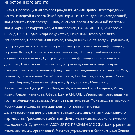
иностранного агента:
Лилит, Правозащитная группа Гражданин.Армия.Право, Нижегородский
центр немецкой и европейской культуры, Центр гендерных исследований,
Фонд защиты прав граждан Штаб, Институт права и публичной политики,
Фонд борьбы с коррупцией, Альянс врачей, НАСИЛИЮ.НЕТ, Мы против
СПИДа, СВЕЧА, Гуманитарное действие, Открытый Петербург, Лига
Избирателей, Правовая инициатива, Гражданский Союз, Хасдей Ерушалаим,
Центр поддержки и содействия развитию средств массовой информации,
Горячая Линия, В защиту прав заключенных, Институт глобализации и
социальных движений, Центр социально-информационных инициатив
Действие, Благотворительный фонд охраны здоровья и защиты прав
граждан, Благотворительный фонд помощи осужденным и их семьям, Фонд
Тольятти, Новое время, Серебряная тайга, Так-Так-Так, Сова, центр Анна,
Проект Апрель, Самарская губерния, Эра здоровья, Мемориал,
Аналитический Центр Юрия Левады, Издательство Парк Гагарина, Фонд
имени Андрея Рылькова, Сфера, Центр СИБАЛЬТ, Уральская правозащитная
группа, Женщины Евразии, Институт прав человека, Фонд защиты гласности,
Российский исследовательский центр по правам человека,
Дальневосточный центр развития гражданских инициатив и социального
партнерства, Гражданское действие, Центр независимых социологических
исследований, Сутяжник, АКАДЕМИЯ ПО ПРАВАМ ЧЕЛОВЕКА, Центр развития
некоммерческих организаций, Частное учреждение в Калининграде Совета