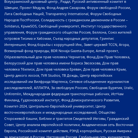
Всеукраинский духовный центр , Риддл, Русский антивоенный комитет в
Швеции, Проект Медуза, Фонд Андрея Сахарова, Форум свободной России,
Лига Свободных Наций, Transparеncy International, Форум Свободных
Народов ПостРоссии, Солидарность с гражданским движением в России –
Solidarus, КрымSOS, Свободный университет, Институт государственного
управления, Форум гражданского общества Россия, Беллона, Союз жителей
островов Тисима и Хабомаи, Съезд народных депутатов, Гринпис
Интернешнл, Фонд борьбы с коррупцией Инк, Завет церквей TCCN, Агора,
Всемирный фонд природы, BDR Novaja Gazeta-Europe, Алтай проект,
Образовательный дом прав человека Чернигов, Фонд Дом Прав Человека,
Белорусский дом прав человека имени Бориса Звозскова, Дом прав
человека Тбилиси, Дом прав человека Ереван, Дом прав человека Крым,
Центр дикого лосося, TVR Studios, ТВ Дождь, Центр европейских
исследований им Вилфрида Мартенса, Сетевое объединение журналистов
расследователей, АЛЛАТРА, За свободную Россию, Свободная Бурятия, Uralic,
UnKremlin, Международная федерация транспортных рабочих, ИстЧам
Финланд, Гудзоновский институт, Фонд Демократического Развития,
Комитет-2024, Центрально-Европейский университет, Центр
восточноевропейских и международных исследований, Общество
Сторожевой башни, Библии и трактатов Свидетелей Иеговы, Гражданский
Совет, Центр анализа европейской политики, Академическая сеть Восточная
Европа, Российский комитет действия, РЭНД корпорейшн, Русская Америка
за демократию в России, Настоящая Россия, Глобальная сеть журналистов-