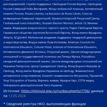
расследователей, Служба поддержки, Свободная Россия Берлин, Свободная
Россия Северный Рейн-Вестфалия, Фонд глобальной помощи, Антивоенный
комитет России, Russie-Libertes, La Asocicion de Rusos Libres, Союз за
возвращение Северных территорий, Крымскотатарский Ресурсный Центр,
Глобальный союз IndustriALL, Russian Election Monitor, Article 19, Мнение
медиа, Федерация анархического черного креста, Радио Свободная Европа,
Германское общество изучения Восточной Европы, Фонд имени Фридриха
Эберта, XZ gGmbH, Мобильная академия поддержки гендерной демократии
и миротворчества, Форум имени Льва Копелева, American Councils for
International Education, Cultural Vistas, Institute of International Education,
Антивоенное движение Антальи, Открытый диалог, Школа международных
отношений и государственной политики им Питера Мунка, Российско-
канадский демократический альянс, Школа международных отношений им
Нормана Патерсона, Центр Гражданских Свобод, Фонд Бориса Немцова за
Свободу, Фонд имени Фридриха Науманна за свободу, Феминистское
антивоенное сопротивление, Комитет независимости Ингушетии, Прометей,
Stop Occupation of Karelia, Вернись живым, Фридом Хаус, СОТА медиа,
Либерально-демократическая Лига Украины
Источник:
https://minjust.gov.ru/ru/documents/7756/
данные
на
13.05.2024
* Сведения реестра НКО, выполняющих функции