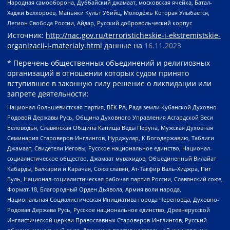
Народная самооборона, Дуббайский джамаат, московская ячейка, Батал-
Хаджи Белхороев, Маньяки Культ Убийц, Молодёжь Которая Улыбается,
Легион Свобода России, Айдар, Русский добровольческий корпус
Источник:
http://nac.gov.ru/terroristicheskie-i-ekstremistskie-
organizacii-i-materialy.html
данные на
16.11.2023
* Перечень общественных объединений и религиозных
организаций в отношении которых судом принято
вступившее в законную силу решение о ликвидации или
запрете деятельности:
Национал-большевистская партия, ВЕК РА, Рада земли Кубанской Духовно
Родовой Державы Русь, Община Духовного Управления Асгардской Веси
Беловодья, Славянская Община Капища Веды Перуна, Мужская Духовная
Семинария Староверов-Инглингов, Нурджулар, К Богодержавию, Таблиги
Джамаат, Свидетели Иеговы, Русское национальное единство, Национал-
социалистическое общество, Джамаат мувахидов, Объединенный Вилайат
Кабарды, Балкарии и Карачая, Союз славян, Ат-Такфир Валь-Хиджра, Пит
Буль, Национал-социалистическая рабочая партия России, Славянский союз,
Формат-18, Благородный Орден Дьявола, Армия воли народа,
Национальная Социалистическая Инициатива города Череповца, Духовно-
Родовая Держава Русь, Русское национальное единство, Древнерусской
Инглистической церкви Православных Староверов-Инглингов, Русский