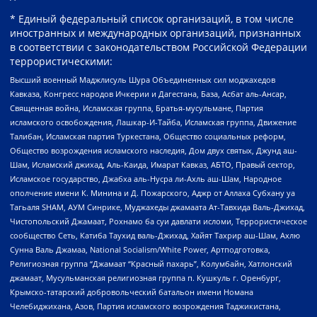
* Единый федеральный список организаций, в том числе
иностранных и международных организаций, признанных
в соответствии с законодательством Российской Федерации
террористическими:
Высший военный Маджлисуль Шура Объединенных сил моджахедов
Кавказа, Конгресс народов Ичкерии и Дагестана, База, Асбат аль-Ансар,
Священная война, Исламская группа, Братья-мусульмане, Партия
исламского освобождения, Лашкар-И-Тайба, Исламская группа, Движение
Талибан, Исламская партия Туркестана, Общество социальных реформ,
Общество возрождения исламского наследия, Дом двух святых, Джунд аш-
Шам, Исламский джихад, Аль-Каида, Имарат Кавказ, АБТО, Правый сектор,
Исламское государство, Джабха аль-Нусра ли-Ахль аш-Шам, Народное
ополчение имени К. Минина и Д. Пожарского, Аджр от Аллаха Субхану уа
Тагьаля SHAM, АУМ Синрике, Муджахеды джамаата Ат-Тавхида Валь-Джихад,
Чистопольский Джамаат, Рохнамо ба суи давлати исломи, Террористическое
сообщество Сеть, Катиба Таухид валь-Джихад, Хайят Тахрир аш-Шам, Ахлю
Сунна Валь Джамаа, National Socialism/White Power, Артподготовка,
Религиозная группа “Джамаат “Красный пахарь”, Колумбайн, Хатлонский
джамаат, Мусульманская религиозная группа п. Кушкуль г. Оренбург,
Крымско-татарский добровольческий батальон имени Номана
Челебиджихана, Азов, Партия исламского возрождения Таджикистана,