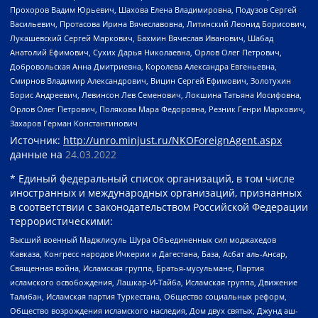
Прохоров Вадим Юрьевич, Шахова Елена Владимировна, Подузов Сергей
Васильевич, Протасова Ирина Вячеславовна, Литинский Леонид Борисович,
Лукашевский Сергей Маркович, Бахмин Вячеслав Иванович, Шабад
Анатолий Ефимович, Сухих Дарья Николаевна, Орлов Олег Петрович,
Добровольская Анна Дмитриевна, Королева Александра Евгеньевна,
Смирнов Владимир Александрович, Вицин Сергей Ефимович, Золотухин
Борис Андреевич, Левинсон Лев Семенович, Локшина Татьяна Иосифовна,
Орлов Олег Петрович, Полякова Мара Федоровна, Резник Генри Маркович,
Захаров Герман Константинович
Источник:
http://unro.minjust.ru/NKOForeignAgent.aspx
данные на
24.03.2022
* Единый федеральный список организаций, в том числе
иностранных и международных организаций, признанных
в соответствии с законодательством Российской Федерации
террористическими:
Высший военный Маджлисуль Шура Объединенных сил моджахедов
Кавказа, Конгресс народов Ичкерии и Дагестана, База, Асбат аль-Ансар,
Священная война, Исламская группа, Братья-мусульмане, Партия
исламского освобождения, Лашкар-И-Тайба, Исламская группа, Движение
Талибан, Исламская партия Туркестана, Общество социальных реформ,
Общество возрождения исламского наследия, Дом двух святых, Джунд аш-