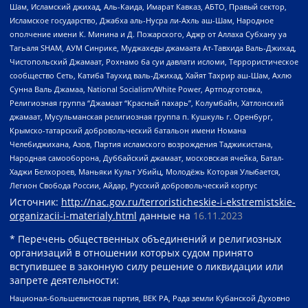
Шам, Исламский джихад, Аль-Каида, Имарат Кавказ, АБТО, Правый сектор,
Исламское государство, Джабха аль-Нусра ли-Ахль аш-Шам, Народное
ополчение имени К. Минина и Д. Пожарского, Аджр от Аллаха Субхану уа
Тагьаля SHAM, АУМ Синрике, Муджахеды джамаата Ат-Тавхида Валь-Джихад,
Чистопольский Джамаат, Рохнамо ба суи давлати исломи, Террористическое
сообщество Сеть, Катиба Таухид валь-Джихад, Хайят Тахрир аш-Шам, Ахлю
Сунна Валь Джамаа, National Socialism/White Power, Артподготовка,
Религиозная группа “Джамаат “Красный пахарь”, Колумбайн, Хатлонский
джамаат, Мусульманская религиозная группа п. Кушкуль г. Оренбург,
Крымско-татарский добровольческий батальон имени Номана
Челебиджихана, Азов, Партия исламского возрождения Таджикистана,
Народная самооборона, Дуббайский джамаат, московская ячейка, Батал-
Хаджи Белхороев, Маньяки Культ Убийц, Молодёжь Которая Улыбается,
Легион Свобода России, Айдар, Русский добровольческий корпус
Источник:
http://nac.gov.ru/terroristicheskie-i-ekstremistskie-
organizacii-i-materialy.html
данные на
16.11.2023
* Перечень общественных объединений и религиозных
организаций в отношении которых судом принято
вступившее в законную силу решение о ликвидации или
запрете деятельности:
Национал-большевистская партия, ВЕК РА, Рада земли Кубанской Духовно