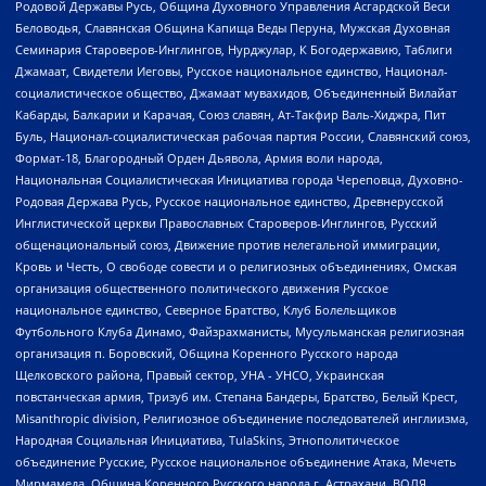
Родовой Державы Русь, Община Духовного Управления Асгардской Веси
Беловодья, Славянская Община Капища Веды Перуна, Мужская Духовная
Семинария Староверов-Инглингов, Нурджулар, К Богодержавию, Таблиги
Джамаат, Свидетели Иеговы, Русское национальное единство, Национал-
социалистическое общество, Джамаат мувахидов, Объединенный Вилайат
Кабарды, Балкарии и Карачая, Союз славян, Ат-Такфир Валь-Хиджра, Пит
Буль, Национал-социалистическая рабочая партия России, Славянский союз,
Формат-18, Благородный Орден Дьявола, Армия воли народа,
Национальная Социалистическая Инициатива города Череповца, Духовно-
Родовая Держава Русь, Русское национальное единство, Древнерусской
Инглистической церкви Православных Староверов-Инглингов, Русский
общенациональный союз, Движение против нелегальной иммиграции,
Кровь и Честь, О свободе совести и о религиозных объединениях, Омская
организация общественного политического движения Русское
национальное единство, Северное Братство, Клуб Болельщиков
Футбольного Клуба Динамо, Файзрахманисты, Мусульманская религиозная
организация п. Боровский, Община Коренного Русского народа
Щелковского района, Правый сектор, УНА - УНСО, Украинская
повстанческая армия, Тризуб им. Степана Бандеры, Братство, Белый Крест,
Misanthropic division, Религиозное объединение последователей инглиизма,
Народная Социальная Инициатива, TulaSkins, Этнополитическое
объединение Русские, Русское национальное объединение Атака, Мечеть
Мирмамеда, Община Коренного Русского народа г. Астрахани, ВОЛЯ,