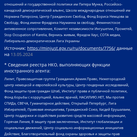
отношений и государственной политики им Питера Мунка, Российско-
канадский демократический альянс, Школа международных отношений им
Нормана Патерсона, Центр Гражданских Свобод, Фонд Бориса Немцова за
Свободу, Фонд имени Фридриха Науманна за свободу, Феминистское
антивоенное сопротивление, Комитет независимости Ингушетии, Прометей,
Stop Occupation of Karelia, Вернись живым, Фридом Хаус, СОТА медиа,
Либерально-демократическая Лига Украины
Источник:
https://minjust.gov.ru/ru/documents/7756/
данные
на
13.05.2024
* Сведения реестра НКО, выполняющих функции
иностранного агента:
Лилит, Правозащитная группа Гражданин.Армия.Право, Нижегородский
центр немецкой и европейской культуры, Центр гендерных исследований,
Фонд защиты прав граждан Штаб, Институт права и публичной политики,
Фонд борьбы с коррупцией, Альянс врачей, НАСИЛИЮ.НЕТ, Мы против
СПИДа, СВЕЧА, Гуманитарное действие, Открытый Петербург, Лига
Избирателей, Правовая инициатива, Гражданский Союз, Хасдей Ерушалаим,
Центр поддержки и содействия развитию средств массовой информации,
Горячая Линия, В защиту прав заключенных, Институт глобализации и
социальных движений, Центр социально-информационных инициатив
Действие, Благотворительный фонд охраны здоровья и защиты прав