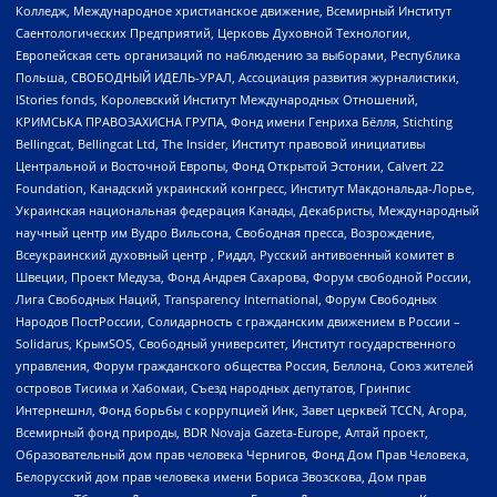
Колледж, Международное христианское движение, Всемирный Институт
Саентологических Предприятий, Церковь Духовной Технологии,
Европейская сеть организаций по наблюдению за выборами, Республика
Польша, СВОБОДНЫЙ ИДЕЛЬ-УРАЛ, Ассоциация развития журналистики,
IStories fonds, Королевский Институт Международных Отношений,
КРИМСЬКА ПРАВОЗАХИСНА ГРУПА, Фонд имени Генриха Бёлля, Stichting
Bellingcat, Bellingcat Ltd, The Insider, Институт правовой инициативы
Центральной и Восточной Европы, Фонд Открытой Эстонии, Calvert 22
Foundation, Канадский украинский конгресс, Институт Макдональда-Лорье,
Украинская национальная федерация Канады, Декабристы, Международный
научный центр им Вудро Вильсона, Свободная пресса, Возрождение,
Всеукраинский духовный центр , Риддл, Русский антивоенный комитет в
Швеции, Проект Медуза, Фонд Андрея Сахарова, Форум свободной России,
Лига Свободных Наций, Transparеncy International, Форум Свободных
Народов ПостРоссии, Солидарность с гражданским движением в России –
Solidarus, КрымSOS, Свободный университет, Институт государственного
управления, Форум гражданского общества Россия, Беллона, Союз жителей
островов Тисима и Хабомаи, Съезд народных депутатов, Гринпис
Интернешнл, Фонд борьбы с коррупцией Инк, Завет церквей TCCN, Агора,
Всемирный фонд природы, BDR Novaja Gazeta-Europe, Алтай проект,
Образовательный дом прав человека Чернигов, Фонд Дом Прав Человека,
Белорусский дом прав человека имени Бориса Звозскова, Дом прав