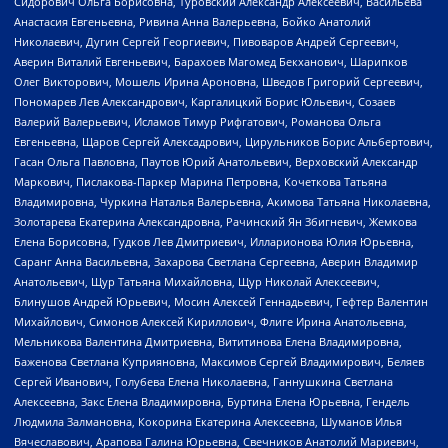
Сидорович Ольга Борисовна, Туровский Александр Алексеевич, Васильева
Анастасия Евгеньевна, Ривина Анна Валерьевна, Бойко Анатолий
Николаевич, Дугин Сергей Георгиевич, Пивоваров Андрей Сергеевич,
Аверин Виталий Евгеньевич, Барахоев Магомед Бекханович, Шарипков
Олег Викторович, Мошель Ирина Ароновна, Шведов Григорий Сергеевич,
Пономарев Лев Александрович, Каргалицкий Борис Юльевич, Созаев
Валерий Валерьевич, Исламов Тимур Рифгатович, Романова Ольга
Евгеньевна, Щаров Сергей Алексадрович, Цирульников Борис Альбертович,
Гасан Ольга Павловна, Паутов Юрий Анатольевич, Верховский Александр
Маркович, Пислакова-Паркер Марина Петровна, Кочеткова Татьяна
Владимировна, Чуркина Наталья Валерьевна, Акимова Татьяна Николаевна,
Золотарева Екатерина Александровна, Рачинский Ян Збигневич, Жемкова
Елена Борисовна, Гудков Лев Дмитриевич, Илларионова Юлия Юрьевна,
Саранг Анна Васильевна, Захарова Светлана Сергеевна, Аверин Владимир
Анатольевич, Щур Татьяна Михайловна, Щур Николай Алексеевич,
Блинушов Андрей Юрьевич, Мосин Алексей Геннадьевич, Гефтер Валентин
Михайлович, Симонов Алексей Кириллович, Флиге Ирина Анатольевна,
Мельникова Валентина Дмитриевна, Вититинова Елена Владимировна,
Баженова Светлана Куприяновна, Максимов Сергей Владимирович, Беляев
Сергей Иванович, Голубева Елена Николаевна, Ганнушкина Светлана
Алексеевна, Закс Елена Владимировна, Буртина Елена Юрьевна, Гендель
Людмила Залмановна, Кокорина Екатерина Алексеевна, Шуманов Илья
Вячеславович, Арапова Галина Юрьевна, Свечников Анатолий Мариевич,