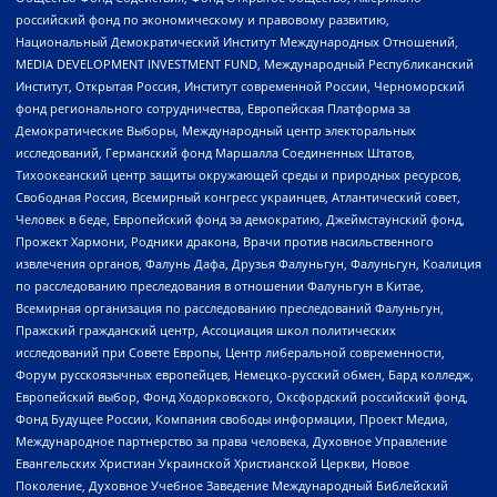
российский фонд по экономическому и правовому развитию,
Национальный Демократический Институт Международных Отношений,
MEDIA DEVELOPMENT INVESTMENT FUND, Международный Республиканский
Институт, Открытая Россия, Институт современной России, Черноморский
фонд регионального сотрудничества, Европейская Платформа за
Демократические Выборы, Международный центр электоральных
исследований, Германский фонд Маршалла Соединенных Штатов,
Тихоокеанский центр защиты окружающей среды и природных ресурсов,
Свободная Россия, Всемирный конгресс украинцев, Атлантический совет,
Человек в беде, Европейский фонд за демократию, Джеймстаунский фонд,
Прожект Хармони, Родники дракона, Врачи против насильственного
извлечения органов, Фалунь Дафа, Друзья Фалуньгун, Фалуньгун, Коалиция
по расследованию преследования в отношении Фалуньгун в Китае,
Всемирная организация по расследованию преследований Фалуньгун,
Пражский гражданский центр, Ассоциация школ политических
исследований при Совете Европы, Центр либеральной современности,
Форум русскоязычных европейцев, Немецко-русский обмен, Бард колледж,
Европейский выбор, Фонд Ходорковского, Оксфордский российский фонд,
Фонд Будущее России, Компания свободы информации, Проект Медиа,
Международное партнерство за права человека, Духовное Управление
Евангельских Христиан Украинской Христианской Церкви, Новое
Поколение, Духовное Учебное Заведение Международный Библейский