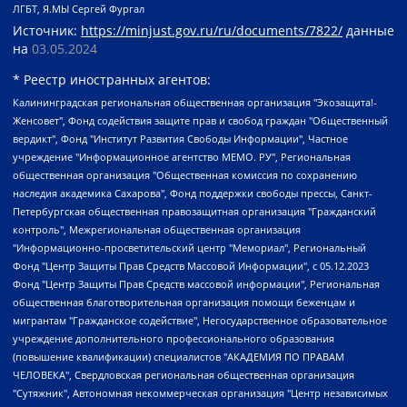
ЛГБТ, Я.МЫ Сергей Фургал
Источник:
https://minjust.gov.ru/ru/documents/7822/
данные
на
03.05.2024
* Реестр иностранных агентов:
Калининградская региональная общественная организация "Экозащита!-Женсовет", Фонд содействия защите прав и свобод граждан "Общественный вердикт", Фонд "Институт Развития Свободы Информации", Частное учреждение "Информационное агентство МЕМО. РУ", Региональная общественная организация "Общественная комиссия по сохранению наследия академика Сахарова", Фонд поддержки свободы прессы, Санкт-Петербургская общественная правозащитная организация "Гражданский контроль", Межрегиональная общественная организация "Информационно-просветительский центр "Мемориал", Региональный Фонд "Центр Защиты Прав Средств Массовой Информации", с 05.12.2023 Фонд "Центр Защиты Прав Средств массовой информации", Региональная общественная благотворительная организация помощи беженцам и мигрантам "Гражданское содействие", Негосударственное образовательное учреждение дополнительного профессионального образования (повышение квалификации) специалистов "АКАДЕМИЯ ПО ПРАВАМ ЧЕЛОВЕКА", Свердловская региональная общественная организация "Сутяжник", Автономная некоммерческая организация "Центр независимых социологических исследований", Союз общественных объединений "Российский исследовательский центр по правам человека", Региональное общественное учреждение научно-информационный центр "МЕМОРИАЛ", Некоммерческая организация "Фонд защиты гласности", Автономная некоммерческая организация "Институт прав человека", Городская общественная организация "Екатеринбургское общество "МЕМОРИАЛ", Городская общественная организация "Рязанское историко-просветительское и правозащитное общество "Мемориал" (Рязанский Мемориал), Челябинский региональный орган общественной самодеятельности – женское общественное объединение "Женщины Евразии", Челябинский региональный орган общественной самодеятельности "Уральская правозащитная группа", Фонд содействия защите здоровья и социальной справедливости имени Андрея Рылькова, Автономная Некоммерческая Организация "Аналитический Центр Юрия Левады", Автономная некоммерческая организация социальной поддержки населения "Проект Апрель", Региональная общественная организация помощи женщинам и детям, находящимся в кризисной ситуации "Информационно-методический центр "Анна", Фонд содействия развитию массовых коммуникаций и правовому просвещению "Так-так-Так", Фонд содействия устойчивому развитию "Серебряная тайга", Свердловский региональный общественный фонд социальных проектов "Новое время", "Idel.Реалии", Кавказ.Реалии, Крым.Реалии, Телеканал Настоящее Время, Татаро-башкирская служба Радио Свобода (Azatliq Radiosi), Радио Свободная Европа/Радио Свобода (PCE/PC), "Сибирь.Реалии", "Фактограф", Благотворительный фонд помощи осужденным и их семьям, Автономная некоммерческая организация "Институт глобализации и социальных движений", Фонд "В защиту прав заключенных", Частное учреждение "Центр поддержки и содействия развитию средств массовой информации", Пензенский региональный общественный благотворительный фонд "Гражданский союз", "Север.Реалии", Некоммерческая организация Фонд "Правовая инициатива", Общество с ограниченной ответственностью "Радио Свободная Европа/Радио Свобода", Чешское информационное агентство "MEDIUM-ORIENT", Красноярская региональная общественная организация "Мы против СПИДа", Камалягин Денис Николаевич, Маркелов Сергей Евгеньевич, Пономарев Лев Александрович, Савицкая Людмила Алексеевна, Автономная некоммерческая организация "Центр по работе с проблемой насилия "НАСИЛИЮ.НЕТ", Межрегиональный профессиональный союз работников здравоохранения "Альянс врачей", Юридическое лицо, зарегистрированное в Латвийской Республике, SIA "Medusa Project" (регистрационный номер 40103797863, дата регистрации 10.06.2014), Некоммерческая организация "Фонд по борьбе с коррупцией", Автономная некоммерческая организация "Институт права и публичной политики", Баданин Роман Сергеевич, Гликин Максим Александрович, Железнова Мария Михайловна, Лукьянова Юлия Сергеевна, Маетная Елизавета Витальевна, Маняхин Петр Борисович, Чуракова Ольга Владимировна, Ярош Юлия Петровна, Юридическое лицо "The Insider SIA", зарегистрированное в Риге, Латвийская Республика (дата регистрации 26.06.2015), являющееся администратором доменного имени интернет-издания "The Insider SIA", https://theins.ru, Постернак Алексей Евгеньевич, Рубин Михаил Аркадьевич, Анин Роман Александрович, Юридическое лицо Istories fonds, зарегистрированное в Латвийской Республике (регистрационный номер 50008295751, дата регистрации 24.02.2020), Великовский Дмитрий Александрович, Долинина Ирина Николаевна, Мароховская Алеся Алексеевна, Шлейнов Роман Юрьевич, Шмагун Олеся Валентиновна, Общество с ограниченной ответственностью "Альтаир 2021", Общество с ограниченной ответственностью "Вега 2021", Общество с ограниченной ответственностью "Главный редактор 2021", Общество с ограниченной ответственностью "Ромашки монолит", Важенков Артем Валерьевич, Ивановская областная общественная организация "Центр гендерных исследований", Гурман Юрий Альбертович, Медиапроект "ОВД-Инфо", Егоров Владимир Владимирович, Жилинский Владимир Александрович, Общество с ограниченной ответственностью "ЗП", Иванова София Юрьевна, Карезина Инна Павловна, Кильтау Екатерина Викторовна, Петров Алексей Викторович, Пискунов Сергей Евгеньевич, Смирнов Сергей Сергеевич, Тихонов Михаил Сергеевич, Общество с ограниченной ответственностью "ЖУРНАЛИСТ-ИНОСТРАННЫЙ АГЕНТ", Арапова Галина Юрьевна, Вольтская Татьяна Анатольевна, Американская компания "Mason G.E.S. Anonymous Foundation" (США), являющаяся владельцем интернет-издания https://mnews.world/, Компания "Stichting Bellingcat", зарегистрированная в Нидерландах (дата регистрации 11.07.2018), Захаров Андрей Вячеславович, Клепиковская Екатерина Дмитриевна, Общество с ограниченной ответственностью "МЕМО", Перл Роман Александрович, Симонов Евгений Алексеевич, Соловьева Елена Анатольевна, Сотников Даниил Владимирович, Сурначева Елизавета Дмитриевна, Автономная некоммерческая организация по защите прав человека и информированию населения "Якутия – Наше Мнение", Общество с ограниченной ответственностью "Москоу диджитал медиа", с 26.01.2023 Общество с ограниченной ответственностью "Чайка Белые сады", Ветошкина Валерия Валерьевна, Заговора Максим Александрович, Межрегиональное общественное движение "Российская ЛГБТ - сеть", Оленичев Максим Владимирович, Павлов Иван Юрьевич, Скворцова Елена Сергеевна, Общество с ограниченной ответственностью "Как бы инагент", Кочетков Игорь Викторович, Общество с ограниченной ответственностью "Честные выборы", Еланчик Олег Александрович, Общество с ограниченной ответственностью "Нобелевский призыв", Гималова Регина Эмилевна, Григорьев Андрей Валерьевич, Григорьева Алина Александровна, Ассоциация по содействию защите прав призывников, альтернативнослужащих и военнослужащих "Правозащитная группа "Гражданин.Армия.Право", Хисамова Регина Фаритовна, Автономная некоммерческая организация по реализации социально-правовых программ "Лилит", Дальневосточное общественное движение "Маяк", Санкт-Петербургская ЛГБТ-инициативная группа "Выход", Инициативная группа ЛГБТ+ "Реверс", Алексеев Андрей Викторович, Бекбулатова Таисия Львовна, Беляев Иван Михайлович, Владыкина Елена Сергеевна, Гельман Марат Александрович, Никульшина Вероника Юрьевна, Толоконникова Надежда Андреевна, Шендерович Виктор Анатольевич, Общество с ограниченной ответственностью "Данное сообщение", Общество с ограниченной ответственностью Издательский дом "Новая глава", Айнбиндер Александра Александровна, Московский комьюнити-центр для ЛГБТ+инициатив, Благотворительный фонд развития филантропии, Deutsche Welle (Германия, Kurt-Schumacher-Strasse 3, 53113 Bonn), Борзунова Мария Михайловна, Воробьев Виктор Викторович, Голубева Анна Львовна, Константинова Алла Михайловна, Малкова Ирина Владимировна, Мурадов Мурад Абдулгалимович, Осетинская Елизавета Николаевна, Понасенков Евгений Николаевич, Ганапольский Матвей Юрьевич, Киселев Евгений Алексеевич, Борухович Ирина Григорьевна, Дремин Иван Тимофеевич, Дубровский Дмитрий Викторович, Красноярская региональная общественная организация поддержки и развития альтернативных образовательных технологий и межкультурных коммуникаций "ИНТЕРРА", Маяковская Екатерина Алексеевна, Фейгин Марк Захарович, Филимонов Андрей Викторович, Дзугкоева Регина Николаевна, Доброхотов Роман Александрович, Дудь Юрий Александрович, Елкин Сергей Владимирович, Кругликов Кирилл Игоревич, Сабунаева Мария Леонидовна, Семенов Алексей Владимирович, Шаинян Карен Багратович, Шульман Екатерина Михайловна, Асафьев Артур Валерьевич, Вахштайн Виктор Семенович, Венедиктов Алексей Алексеевич, Лушникова Екатерина Евгеньевна, Волков Леонид Михайлович, Невзоров Александр Глебович, Пархоменко Сергей Борисович, Сироткин Ярослав Николаевич, Кара-Мурза Владимир Владимирович, Баранова Наталья Владимировна, Гозман Леонид Яковлевич, Кагарлицкий Борис Юльевич, Климарев Михаил Валерьевич, Милов Владимир Станиславович, Автономная некоммерческая организация Краснодарский центр современного искусства "Типография", Моргенштерн Алишер Тагирович, Соболь Любовь Эдуардовна, Общество с ограниченной ответственностью "ЛИЗА НОРМ", Каспаров Гарри Кимович, Ходорковский Михаил Борисович, Общество с ограниченной ответственностью "Апрельские тезисы", Данилович Ирина Брониславовна, Кашин Олег Владимирович, Петров Николай Владимирович, Пивоваров Алексей Владимирович, Соколов Михаил Владимирович, Цветкова Юлия Владимировна, Чичваркин Евгений Александрович, Комитет против пыток/Команда против пыток, Общество с ограниченной ответственностью "Первый научный", Общество с ограниченной ответственностью "Вертолет и ко", Белоцерковская Вероника Борисовна, Кац Максим Евгеньевич, Лазарева Татьяна Юрьевна, Шаведдинов Руслан Табризович, Яшин Илья Валерьевич, Общество с ограниченной ответственностью "Иноагент ААВ", Алешковский Дмитрий Петрович, Альбац Евгения Марковна, Быков Дмитрий Львович, Галямина Юлия Евгеньевна, Лойко Сергей Леонидович, Мартынов Кирилл Константинович, Медведев Сергей Александрович, Крашенинников Федор Геннадиевич, Гордеева Катерина Вл