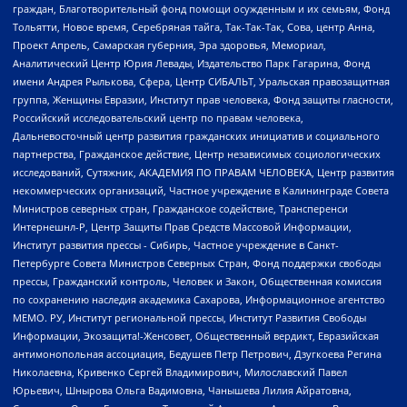
граждан, Благотворительный фонд помощи осужденным и их семьям, Фонд
Тольятти, Новое время, Серебряная тайга, Так-Так-Так, Сова, центр Анна,
Проект Апрель, Самарская губерния, Эра здоровья, Мемориал,
Аналитический Центр Юрия Левады, Издательство Парк Гагарина, Фонд
имени Андрея Рылькова, Сфера, Центр СИБАЛЬТ, Уральская правозащитная
группа, Женщины Евразии, Институт прав человека, Фонд защиты гласности,
Российский исследовательский центр по правам человека,
Дальневосточный центр развития гражданских инициатив и социального
партнерства, Гражданское действие, Центр независимых социологических
исследований, Сутяжник, АКАДЕМИЯ ПО ПРАВАМ ЧЕЛОВЕКА, Центр развития
некоммерческих организаций, Частное учреждение в Калининграде Совета
Министров северных стран, Гражданское содействие, Трансперенси
Интернешнл-Р, Центр Защиты Прав Средств Массовой Информации,
Институт развития прессы - Сибирь, Частное учреждение в Санкт-
Петербурге Совета Министров Северных Стран, Фонд поддержки свободы
прессы, Гражданский контроль, Человек и Закон, Общественная комиссия
по сохранению наследия академика Сахарова, Информационное агентство
МЕМО. РУ, Институт региональной прессы, Институт Развития Свободы
Информации, Экозащита!-Женсовет, Общественный вердикт, Евразийская
антимонопольная ассоциация, Бедушев Петр Петрович, Дзугкоева Регина
Николаевна, Кривенко Сергей Владимирович, Милославский Павел
Юрьевич, Шнырова Ольга Вадимовна, Чанышева Лилия Айратовна,