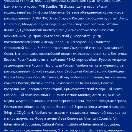
человека Тбилиси, Дом прав человека Ереван, Дом прав человека Крым,
Центр дикого лосося, TVR Studios, ТВ Дождь, Центр европейских
исследований им Вилфрида Мартенса, Сетевое объединение журналистов
расследователей, АЛЛАТРА, За свободную Россию, Свободная Бурятия, Uralic,
UnKremlin, Международная федерация транспортных рабочих, ИстЧам
Финланд, Гудзоновский институт, Фонд Демократического Развития,
Комитет-2024, Центрально-Европейский университет, Центр
восточноевропейских и международных исследований, Общество
Сторожевой башни, Библии и трактатов Свидетелей Иеговы, Гражданский
Совет, Центр анализа европейской политики, Академическая сеть Восточная
Европа, Российский комитет действия, РЭНД корпорейшн, Русская Америка
за демократию в России, Настоящая Россия, Глобальная сеть журналистов-
расследователей, Служба поддержки, Свободная Россия Берлин, Свободная
Россия Северный Рейн-Вестфалия, Фонд глобальной помощи, Антивоенный
комитет России, Russie-Libertes, La Asocicion de Rusos Libres, Союз за
возвращение Северных территорий, Крымскотатарский Ресурсный Центр,
Глобальный союз IndustriALL, Russian Election Monitor, Article 19, Мнение
медиа, Федерация анархического черного креста, Радио Свободная Европа,
Германское общество изучения Восточной Европы, Фонд имени Фридриха
Эберта, XZ gGmbH, Мобильная академия поддержки гендерной демократии
и миротворчества, Форум имени Льва Копелева, American Councils for
International Education, Cultural Vistas, Institute of International Education,
Антивоенное движение Антальи, Открытый диалог, Школа международных