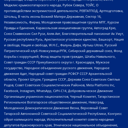
Меджлис крымскотатарского народа, Рубеж Севера, ТОЙС, О
противодействии экстремистской деятельности, РЕВТАТПОД, Артподготовка,
Штольц, В честь иконы Божией Матери Державная, Сектор 16,
Независимость, Фирма, Молодежная правозащитная группа МПГ, Курсом
Правды и Единения, Каракольская инициативная группа, Автоград Крю,
Союз Славянских Сил Руси, Алля-Аят, Благотворительный пансионат Ак Умут,
Русская республика Русь, Арестантское уголовное единство, Башкорт, Нация
и свобода, Нация и свобода, W.H.С., Фалунь Дафа, Иртыш Ultras, Русский
Патриотический клуб-Новокузнецк/РПК, Сибирский державный союз, Фонд
борьбы с коррупцией, Фонд защиты прав граждан, Штабы Навального,
Совет граждан СССР Прикубанского округа г. Краснодара, Мужское
государство, Народное объединение русского движения, Народное
движение Адат, Народный совет граждан РСФСР СССР Архангельской
области, Проект Штурм, Граждане СССР, Держава Союз Советских Светлых
Родов, Совет Советских Социалистических Районов, Meta Platforms Inc,
Facebook, Instagram, WhatsApp, СИЧ-С14, Добровольческое Движение
Организации украинских националистов, Черный Комитет, Татарстанское
Региональное Всетатарское общественное движение, Невоград,
Молодежное Демократическое Движение Весна, Верховный Совет
Татарской Автономной Советской Социалистической Республики, Конгресс
ойрат-калмыцкого народа, Исполнительный комитет совета народных
депутатов Красноярского края, Этническое национальное объединение,