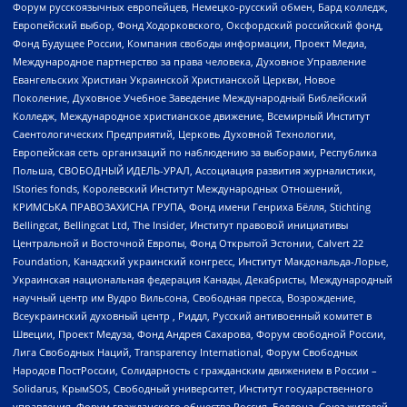
Форум русскоязычных европейцев, Немецко-русский обмен, Бард колледж,
Европейский выбор, Фонд Ходорковского, Оксфордский российский фонд,
Фонд Будущее России, Компания свободы информации, Проект Медиа,
Международное партнерство за права человека, Духовное Управление
Евангельских Христиан Украинской Христианской Церкви, Новое
Поколение, Духовное Учебное Заведение Международный Библейский
Колледж, Международное христианское движение, Всемирный Институт
Саентологических Предприятий, Церковь Духовной Технологии,
Европейская сеть организаций по наблюдению за выборами, Республика
Польша, СВОБОДНЫЙ ИДЕЛЬ-УРАЛ, Ассоциация развития журналистики,
IStories fonds, Королевский Институт Международных Отношений,
КРИМСЬКА ПРАВОЗАХИСНА ГРУПА, Фонд имени Генриха Бёлля, Stichting
Bellingcat, Bellingcat Ltd, The Insider, Институт правовой инициативы
Центральной и Восточной Европы, Фонд Открытой Эстонии, Calvert 22
Foundation, Канадский украинский конгресс, Институт Макдональда-Лорье,
Украинская национальная федерация Канады, Декабристы, Международный
научный центр им Вудро Вильсона, Свободная пресса, Возрождение,
Всеукраинский духовный центр , Риддл, Русский антивоенный комитет в
Швеции, Проект Медуза, Фонд Андрея Сахарова, Форум свободной России,
Лига Свободных Наций, Transparеncy International, Форум Свободных
Народов ПостРоссии, Солидарность с гражданским движением в России –
Solidarus, КрымSOS, Свободный университет, Институт государственного
управления, Форум гражданского общества Россия, Беллона, Союз жителей