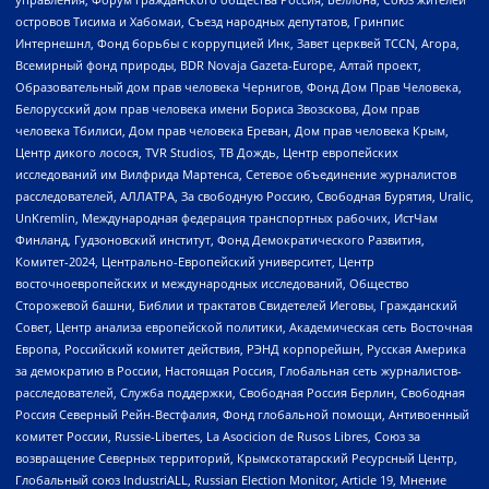
островов Тисима и Хабомаи, Съезд народных депутатов, Гринпис
Интернешнл, Фонд борьбы с коррупцией Инк, Завет церквей TCCN, Агора,
Всемирный фонд природы, BDR Novaja Gazeta-Europe, Алтай проект,
Образовательный дом прав человека Чернигов, Фонд Дом Прав Человека,
Белорусский дом прав человека имени Бориса Звозскова, Дом прав
человека Тбилиси, Дом прав человека Ереван, Дом прав человека Крым,
Центр дикого лосося, TVR Studios, ТВ Дождь, Центр европейских
исследований им Вилфрида Мартенса, Сетевое объединение журналистов
расследователей, АЛЛАТРА, За свободную Россию, Свободная Бурятия, Uralic,
UnKremlin, Международная федерация транспортных рабочих, ИстЧам
Финланд, Гудзоновский институт, Фонд Демократического Развития,
Комитет-2024, Центрально-Европейский университет, Центр
восточноевропейских и международных исследований, Общество
Сторожевой башни, Библии и трактатов Свидетелей Иеговы, Гражданский
Совет, Центр анализа европейской политики, Академическая сеть Восточная
Европа, Российский комитет действия, РЭНД корпорейшн, Русская Америка
за демократию в России, Настоящая Россия, Глобальная сеть журналистов-
расследователей, Служба поддержки, Свободная Россия Берлин, Свободная
Россия Северный Рейн-Вестфалия, Фонд глобальной помощи, Антивоенный
комитет России, Russie-Libertes, La Asocicion de Rusos Libres, Союз за
возвращение Северных территорий, Крымскотатарский Ресурсный Центр,
Глобальный союз IndustriALL, Russian Election Monitor, Article 19, Мнение