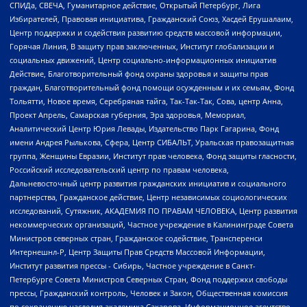
СПИДа, СВЕЧА, Гуманитарное действие, Открытый Петербург, Лига
Избирателей, Правовая инициатива, Гражданский Союз, Хасдей Ерушалаим,
Центр поддержки и содействия развитию средств массовой информации,
Горячая Линия, В защиту прав заключенных, Институт глобализации и
социальных движений, Центр социально-информационных инициатив
Действие, Благотворительный фонд охраны здоровья и защиты прав
граждан, Благотворительный фонд помощи осужденным и их семьям, Фонд
Тольятти, Новое время, Серебряная тайга, Так-Так-Так, Сова, центр Анна,
Проект Апрель, Самарская губерния, Эра здоровья, Мемориал,
Аналитический Центр Юрия Левады, Издательство Парк Гагарина, Фонд
имени Андрея Рылькова, Сфера, Центр СИБАЛЬТ, Уральская правозащитная
группа, Женщины Евразии, Институт прав человека, Фонд защиты гласности,
Российский исследовательский центр по правам человека,
Дальневосточный центр развития гражданских инициатив и социального
партнерства, Гражданское действие, Центр независимых социологических
исследований, Сутяжник, АКАДЕМИЯ ПО ПРАВАМ ЧЕЛОВЕКА, Центр развития
некоммерческих организаций, Частное учреждение в Калининграде Совета
Министров северных стран, Гражданское содействие, Трансперенси
Интернешнл-Р, Центр Защиты Прав Средств Массовой Информации,
Институт развития прессы - Сибирь, Частное учреждение в Санкт-
Петербурге Совета Министров Северных Стран, Фонд поддержки свободы
прессы, Гражданский контроль, Человек и Закон, Общественная комиссия
по сохранению наследия академика Сахарова, Информационное агентство