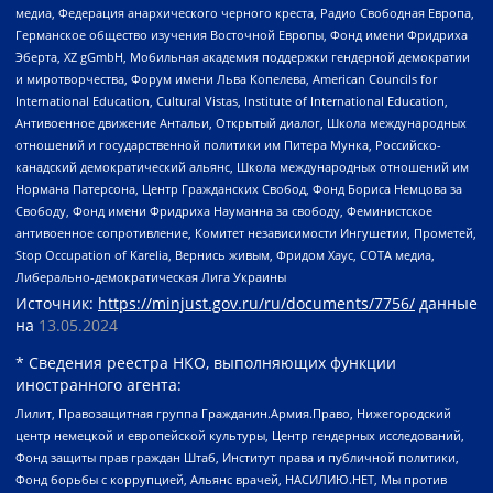
медиа, Федерация анархического черного креста, Радио Свободная Европа,
Германское общество изучения Восточной Европы, Фонд имени Фридриха
Эберта, XZ gGmbH, Мобильная академия поддержки гендерной демократии
и миротворчества, Форум имени Льва Копелева, American Councils for
International Education, Cultural Vistas, Institute of International Education,
Антивоенное движение Антальи, Открытый диалог, Школа международных
отношений и государственной политики им Питера Мунка, Российско-
канадский демократический альянс, Школа международных отношений им
Нормана Патерсона, Центр Гражданских Свобод, Фонд Бориса Немцова за
Свободу, Фонд имени Фридриха Науманна за свободу, Феминистское
антивоенное сопротивление, Комитет независимости Ингушетии, Прометей,
Stop Occupation of Karelia, Вернись живым, Фридом Хаус, СОТА медиа,
Либерально-демократическая Лига Украины
Источник:
https://minjust.gov.ru/ru/documents/7756/
данные
на
13.05.2024
* Сведения реестра НКО, выполняющих функции
иностранного агента:
Лилит, Правозащитная группа Гражданин.Армия.Право, Нижегородский
центр немецкой и европейской культуры, Центр гендерных исследований,
Фонд защиты прав граждан Штаб, Институт права и публичной политики,
Фонд борьбы с коррупцией, Альянс врачей, НАСИЛИЮ.НЕТ, Мы против