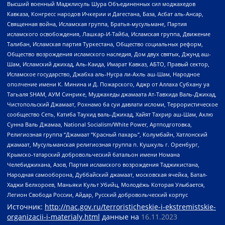
Высший военный Маджлисуль Шура Объединенных сил моджахедов
Кавказа, Конгресс народов Ичкерии и Дагестана, База, Асбат аль-Ансар,
Священная война, Исламская группа, Братья-мусульмане, Партия
исламского освобождения, Лашкар-И-Тайба, Исламская группа, Движение
Талибан, Исламская партия Туркестана, Общество социальных реформ,
Общество возрождения исламского наследия, Дом двух святых, Джунд аш-
Шам, Исламский джихад, Аль-Каида, Имарат Кавказ, АБТО, Правый сектор,
Исламское государство, Джабха аль-Нусра ли-Ахль аш-Шам, Народное
ополчение имени К. Минина и Д. Пожарского, Аджр от Аллаха Субхану уа
Тагьаля SHAM, АУМ Синрике, Муджахеды джамаата Ат-Тавхида Валь-Джихад,
Чистопольский Джамаат, Рохнамо ба суи давлати исломи, Террористическое
сообщество Сеть, Катиба Таухид валь-Джихад, Хайят Тахрир аш-Шам, Ахлю
Сунна Валь Джамаа, National Socialism/White Power, Артподготовка,
Религиозная группа “Джамаат “Красный пахарь”, Колумбайн, Хатлонский
джамаат, Мусульманская религиозная группа п. Кушкуль г. Оренбург,
Крымско-татарский добровольческий батальон имени Номана
Челебиджихана, Азов, Партия исламского возрождения Таджикистана,
Народная самооборона, Дуббайский джамаат, московская ячейка, Батал-
Хаджи Белхороев, Маньяки Культ Убийц, Молодёжь Которая Улыбается,
Легион Свобода России, Айдар, Русский добровольческий корпус
Источник:
http://nac.gov.ru/terroristicheskie-i-ekstremistskie-
organizacii-i-materialy.html
данные на
16.11.2023