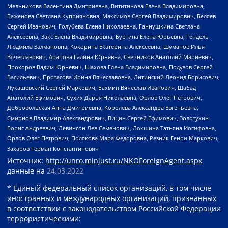
Мельникова Валентина Дмитриевна, Вититинова Елена Владимировна,
Баженова Светлана Куприяновна, Максимов Сергей Владимирович, Беляев
Сергей Иванович, Голубева Елена Николаевна, Ганнушкина Светлана
Алексеевна, Закс Елена Владимировна, Буртина Елена Юрьевна, Гендель
Людмила Залмановна, Кокорина Екатерина Алексеевна, Шуманов Илья
Вячеславович, Арапова Галина Юрьевна, Свечников Анатолий Мариевич,
Прохоров Вадим Юрьевич, Шахова Елена Владимировна, Подузов Сергей
Васильевич, Протасова Ирина Вячеславовна, Литинский Леонид Борисович,
Лукашевский Сергей Маркович, Бахмин Вячеслав Иванович, Шабад
Анатолий Ефимович, Сухих Дарья Николаевна, Орлов Олег Петрович,
Добровольская Анна Дмитриевна, Королева Александра Евгеньевна,
Смирнов Владимир Александрович, Вицин Сергей Ефимович, Золотухин
Борис Андреевич, Левинсон Лев Семенович, Локшина Татьяна Иосифовна,
Орлов Олег Петрович, Полякова Мара Федоровна, Резник Генри Маркович,
Захаров Герман Константинович
Источник:
http://unro.minjust.ru/NKOForeignAgent.aspx
данные на
24.03.2022
* Единый федеральный список организаций, в том числе
иностранных и международных организаций, признанных
в соответствии с законодательством Российской Федерации
террористическими: