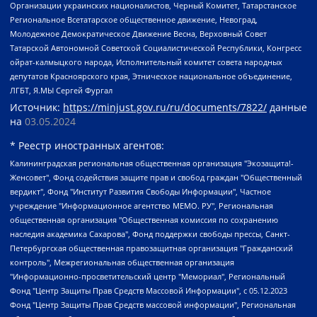
Организации украинских националистов, Черный Комитет, Татарстанское
Региональное Всетатарское общественное движение, Невоград,
Молодежное Демократическое Движение Весна, Верховный Совет
Татарской Автономной Советской Социалистической Республики, Конгресс
ойрат-калмыцкого народа, Исполнительный комитет совета народных
депутатов Красноярского края, Этническое национальное объединение,
ЛГБТ, Я.МЫ Сергей Фургал
Источник:
https://minjust.gov.ru/ru/documents/7822/
данные
на
03.05.2024
* Реестр иностранных агентов:
Калининградская региональная общественная организация "Экозащита!-Женсовет", Фонд содействия защите прав и свобод граждан "Общественный вердикт", Фонд "Институт Развития Свободы Информации", Частное учреждение "Информационное агентство МЕМО. РУ", Региональная общественная организация "Общественная комиссия по сохранению наследия академика Сахарова", Фонд поддержки свободы прессы, Санкт-Петербургская общественная правозащитная организация "Гражданский контроль", Межрегиональная общественная организация "Информационно-просветительский центр "Мемориал", Региональный Фонд "Центр Защиты Прав Средств Массовой Информации", с 05.12.2023 Фонд "Центр Защиты Прав Средств массовой информации", Региональная общественная благотворительная организация помощи беженцам и мигрантам "Гражданское содействие", Негосударственное образовательное учреждение дополнительного профессионального образования (повышение квалификации) специалистов "АКАДЕМИЯ ПО ПРАВАМ ЧЕЛОВЕКА", Свердловская региональная общественная организация "Сутяжник", Автономная некоммерческая организация "Центр независимых социологических исследований", Союз общественных объединений "Российский исследовательский центр по правам человека", Региональное общественное учреждение научно-информационный центр "МЕМОРИАЛ", Некоммерческая организация "Фонд защиты гласности", Автономная некоммерческая организация "Институт прав человека", Городская общественная организация "Екатеринбургское общество "МЕМОРИАЛ", Городская общественная организация "Рязанское историко-просветительское и правозащитное общество "Мемориал" (Рязанский Мемориал), Челябинский региональный орган общественной самодеятельности – женское общественное объединение "Женщины Евразии", Челябинский региональный орган общественной самодеятельности "Уральская правозащитная группа", Фонд содействия защите здоровья и социальной справедливости имени Андрея Рылькова, Автономная Некоммерческая Организация "Аналитический Центр Юрия Левады", Автономная некоммерческая организация социальной поддержки населения "Проект Апрель", Региональная общественная организация помощи женщинам и детям, находящимся в кризисной ситуации "Информационно-методический центр "Анна", Фонд содействия развитию массовых коммуникаций и правовому просвещению "Так-так-Так", Фонд содействия устойчивому развитию "Серебряная тайга", Свердловский региональный общественный фонд социальных проектов "Новое время", "Idel.Реалии", Кавказ.Реалии, Крым.Реалии, Телеканал Настоящее Время, Татаро-башкирская служба Радио Свобода (Azatliq Radiosi), Радио Свободная Европа/Радио Свобода (PCE/PC), "Сибирь.Реалии", "Фактограф", Благотворительный фонд помощи осужденным и их семьям, Автономная некоммерческая организация "Институт глобализации и социальных движений", Фонд "В защиту прав заключенных", Частное учреждение "Центр поддержки и содействия развитию средств массовой информации", Пензенский региональный общественный благотворительный фонд "Гражданский союз", "Север.Реалии", Некоммерческая организация Фонд "Правовая инициатива", Общество с ограниченной ответственностью "Радио Свободная Европа/Радио Свобода", Чешское информационное агентство "MEDIUM-ORIENT", Красноярская региональная общественная организация "Мы против СПИДа", Камалягин Денис Николаевич, Маркелов Сергей Евгеньевич, Пономарев Лев Александрович, Савицкая Людмила Алексеевна, Автономная некоммерческая организация "Центр по работе с проблемой насилия "НАСИЛИЮ.НЕТ", Межрегиональный профессиональный союз работников здравоохранения "Альянс врачей", Юридическое лицо, зарегистрированное в Латвийской Республике, SIA "Medusa Project" (регистрационный номер 40103797863, дата регистрации 10.06.2014), Некоммерческая организация "Фонд по борьбе с коррупцией", Автономная некоммерческая организация "Институт права и публичной политики", Баданин Роман Сергеевич, Гликин Максим Александрович, Железнова Мария Михайловна, Лукьянова Юлия Сергеевна, Маетная Елизавета Витальевна, Маняхин Петр Борисович, Чуракова Ольга Владимировна, Ярош Юлия Петровна, Юридическое лицо "The Insider SIA", зарегистрированное в Риге, Латвийская Республика (дата регистрации 26.06.2015), являющееся администратором доменного имени интернет-издания "The Insider SIA", https://theins.ru, Постернак Алексей Евгеньевич, Рубин Михаил Аркадьевич, Анин Роман Александрович, Юридическое лицо Istories fonds, зарегистрированное в Латвийской Республике (регистрационный номер 50008295751, дата регистрации 24.02.2020), Великовский Дмитрий Александрович, Долинина Ирина Николаевна, Мароховская Алеся Алексеевна, Шлейнов Роман Юрьевич, Шмагун Олеся Валентиновна, Общество с ограниченной ответственностью "Альтаир 2021", Общество с ограниченной ответственностью "Вега 2021", Общество с ограниченной ответственностью "Главный редактор 2021", Общество с ограниченной ответственностью "Ромашки монолит", Важенков Артем Валерьевич, Ивановская областная общественная организация "Центр гендерных исследований", Гурман Юрий Альбертович, Медиапроект "ОВД-Инфо", Егоров Владимир Владимирович, Жилинский Владимир Александрович, Общество с ограниченной ответственностью "ЗП", Иванова София Юрьевна, Карезина Инна Павловна, Кильтау Екатерина Викторовна, Петров Алексей Викторович, Пискунов Сергей Евгеньевич, Смирнов Сергей Сергеевич, Тихонов Михаил Сергеевич, Общество с ограниченной ответственностью "ЖУРНАЛИСТ-ИНОСТРАННЫЙ АГЕНТ", Арапова Галина Юрьевна, Вольтская Татьяна Анатольевна, Американская компания "Mason G.E.S. Anonymous Foundation" (США), являющаяся владельцем интернет-издания https://mnews.world/, Компания "Stichting Bellingcat", зарегистрированная в Нидерландах (дата регистрации 11.07.2018), Захаров Андрей Вячеславович, Клепиковская Екатерина Дмитриевна, Общество с ограниченной ответственностью "МЕМО", Перл Роман Александрович, Симонов Евгений Алексеевич, Соловьева Елена Анатольевна, Сотников Даниил Владимирович, Сурначева Елизавета Дмитриевна, Автономная некоммерческая организация по защите прав человека и информированию населения "Якутия – Наше Мнение", Общество с ограниченной ответственностью "Москоу диджитал медиа", с 26.01.2023 Общество с ограниченной ответственностью "Чайка Белые сады", Ветошкина Валерия Валерьевна, Заговора Максим Александрович, Межрегиональное общественное движение "Российская ЛГБТ - сеть", Оленичев Максим Владимирович, Павлов Иван Юрьевич, Скворцова Елена Сергеевна, Общество с ограниченной ответственностью "Как бы инагент", Кочетков Игорь Викторович, Общество с ограниченной ответственностью "Честные выборы", Еланчик Олег Александрович, Общество с ограниченной ответственностью "Нобелевский призыв", Гималова Регина Эмилевна, Григорьев Андрей Валерьевич, Григорьева Алина Александровна, Ассоциация по содействию защите прав призывников, альтернативнослужащих и военнослужащих "Правозащитная группа "Гражданин.Армия.Право", Хисамова Регина Фаритовна, Автономная некоммерческая организация по реализации социально-правовых программ "Лилит", Дальневосточное общественное движение "Маяк", Санкт-Петербургская ЛГБТ-инициативная группа "Выход", Инициативная группа ЛГБТ+ "Реверс", Алексеев Андрей Викторович, Бекбулатова Таисия Львовна, Беляев Иван Михайлович, Владыкина Елена Сергеевна, Гельман Марат Александрович, Никульшина Вероника Юрьевна, Толоконникова Надежда Андреевна, Шендерович Виктор Анатольевич, Общество с ограниченной ответственностью "Данное сообщение", Общество с ограниченной ответственностью Издательский дом "Новая глава", Айнбиндер Александра Александровна, Московский комьюнити-центр для ЛГБТ+инициатив, Благотворительный фонд развития филантропии, Deutsche Welle (Германия, Kurt-Schumacher-Strasse 3, 53113 Bonn), Борзунова Мария Михайловна, Воробьев Виктор Викторович, Голубева Анна Львовна, Константинова Алла Михайловна, Малкова Ирина Владимировна, Мурадов Мурад Абдулгалимович, Осетинская Елизавета Николаевна, Понасенков Евгений Николаевич, Ганапольский Матвей Юрьевич, Киселев Евгений Алексеевич, Борухович Ирина Григорьевна, Дремин Иван Тимофеевич, Дубровский Дмитрий Викторович, Красноярская региональная общественная организация поддержки и развития альтернативных образовательных технологий и межкультурных коммуникаций "ИНТЕРРА", Маяковская Екатерина Алексеевна, Фейгин Марк Захарович, Филимонов Андрей Викторович, Дзугкоева Регина Николаевна, Доброхотов Роман Александрович, Дудь Юрий Александрович, Елкин Сергей Владимирович, Кругликов Кирилл Игоревич, Сабунаева Мария Леонидовна, Семенов Алексей Владимирович, Шаинян Карен Багратович, Шульман Екатерина Михайловна, Асафьев Артур Валерьевич, Вахштайн Виктор Семенович, Венедиктов Алексей Алексеевич, Лушникова Екатерина Евгеньевна, Волков Леонид Михайлович, Невзоров Александр Глебович, Пархоменко Сергей Борисович, Сироткин Ярослав Николаевич, Кара-Мурза Владимир Владимирович, Баранова Наталья Владимировна, Гозман Леонид Яковлевич, Кагарлицкий Борис Юльевич, Климарев Михаил Валерьевич, Милов Владимир Станиславович, Автономная некоммерческая организация Краснодарский центр современного искусства "Типография", Моргенштерн Алишер Тагирович, Соболь Любовь Эдуардовна, Общество с ограниченной ответственностью "ЛИЗА НОРМ", Каспаров Гарри Кимович, Ходорковский Михаил Борисович, Общество с ограниченной ответственностью "Апрельские тезисы", Данилович Ирина Брониславовна, Кашин Олег Владимирович, Петров Николай Владимирович, Пивоваров Алексей Владимирович, Соколов Михаил Владимирович, Цветкова Юлия Владимировна, Чичваркин Евгений Александрович, Комитет против пыток/Команда против пыток, Общество с ограниченной ответственностью "Первый научный", Общество с ограниченной ответственностью "Вертолет и ко", Белоцерковская Вероника Борисовна, Кац Максим Евгеньевич, Лазарева Татьяна Юрьевна, Шаведдинов Руслан Табризович, Яшин Илья Валерьевич, Общество с ограниченной ответственностью "Иноагент ААВ", Алешковский Дмитрий Петрович, Альбац Евгения Марковна, Быков Дмитрий Львович, Галямина Юлия Евгеньевна, Лойко Сергей Леонидович, Мартынов Кирилл Константинович, Медведев Сергей Александрович, Крашенинников Федор Геннадиевич, Гордеева Катерина Вл