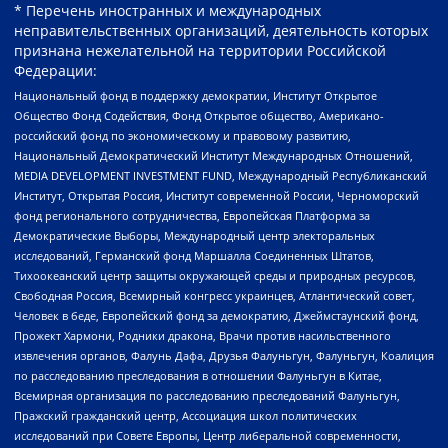
* Перечень иностранных и международных
неправительственных организаций, деятельность которых
признана нежелательной на территории Российской
Федерации:
Национальный фонд в поддержку демократии, Институт Открытое
Общество Фонд Содействия, Фонд Открытое общество, Американо-
российский фонд по экономическому и правовому развитию,
Национальный Демократический Институт Международных Отношений,
MEDIA DEVELOPMENT INVESTMENT FUND, Международный Республиканский
Институт, Открытая Россия, Институт современной России, Черноморский
фонд регионального сотрудничества, Европейская Платформа за
Демократические Выборы, Международный центр электоральных
исследований, Германский фонд Маршалла Соединенных Штатов,
Тихоокеанский центр защиты окружающей среды и природных ресурсов,
Свободная Россия, Всемирный конгресс украинцев, Атлантический совет,
Человек в беде, Европейский фонд за демократию, Джеймстаунский фонд,
Прожект Хармони, Родники дракона, Врачи против насильственного
извлечения органов, Фалунь Дафа, Друзья Фалуньгун, Фалуньгун, Коалиция
по расследованию преследования в отношении Фалуньгун в Китае,
Всемирная организация по расследованию преследований Фалуньгун,
Пражский гражданский центр, Ассоциация школ политических
исследований при Совете Европы, Центр либеральной современности,