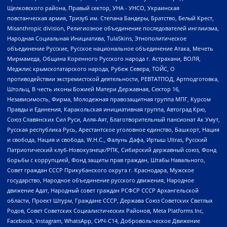
Щелковского района, Правый сектор, УНА - УНСО, Украинская
повстанческая армия, Тризуб им. Степана Бандеры, Братство, Белый Крест,
Misanthropic division, Религиозное объединение последователей инглиизма,
Народная Социальная Инициатива, TulaSkins, Этнополитическое
объединение Русские, Русское национальное объединение Атака, Мечеть
Мирмамеда, Община Коренного Русского народа г. Астрахани, ВОЛЯ,
Меджлис крымскотатарского народа, Рубеж Севера, ТОЙС, О
противодействии экстремистской деятельности, РЕВТАТПОД, Артподготовка,
Штольц, В честь иконы Божией Матери Державная, Сектор 16,
Независимость, Фирма, Молодежная правозащитная группа МПГ, Курсом
Правды и Единения, Каракольская инициативная группа, Автоград Крю,
Союз Славянских Сил Руси, Алля-Аят, Благотворительный пансионат Ак Умут,
Русская республика Русь, Арестантское уголовное единство, Башкорт, Нация
и свобода, Нация и свобода, W.H.С., Фалунь Дафа, Иртыш Ultras, Русский
Патриотический клуб-Новокузнецк/РПК, Сибирский державный союз, Фонд
борьбы с коррупцией, Фонд защиты прав граждан, Штабы Навального,
Совет граждан СССР Прикубанского округа г. Краснодара, Мужское
государство, Народное объединение русского движения, Народное
движение Адат, Народный совет граждан РСФСР СССР Архангельской
области, Проект Штурм, Граждане СССР, Держава Союз Советских Светлых
Родов, Совет Советских Социалистических Районов, Meta Platforms Inc,
Facebook, Instagram, WhatsApp, СИЧ-С14, Добровольческое Движение