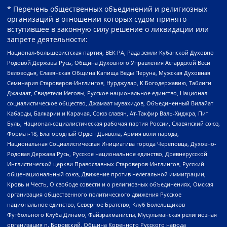
* Перечень общественных объединений и религиозных
организаций в отношении которых судом принято
вступившее в законную силу решение о ликвидации или
запрете деятельности:
Национал-большевистская партия, ВЕК РА, Рада земли Кубанской Духовно
Родовой Державы Русь, Община Духовного Управления Асгардской Веси
Беловодья, Славянская Община Капища Веды Перуна, Мужская Духовная
Семинария Староверов-Инглингов, Нурджулар, К Богодержавию, Таблиги
Джамаат, Свидетели Иеговы, Русское национальное единство, Национал-
социалистическое общество, Джамаат мувахидов, Объединенный Вилайат
Кабарды, Балкарии и Карачая, Союз славян, Ат-Такфир Валь-Хиджра, Пит
Буль, Национал-социалистическая рабочая партия России, Славянский союз,
Формат-18, Благородный Орден Дьявола, Армия воли народа,
Национальная Социалистическая Инициатива города Череповца, Духовно-
Родовая Держава Русь, Русское национальное единство, Древнерусской
Инглистической церкви Православных Староверов-Инглингов, Русский
общенациональный союз, Движение против нелегальной иммиграции,
Кровь и Честь, О свободе совести и о религиозных объединениях, Омская
организация общественного политического движения Русское
национальное единство, Северное Братство, Клуб Болельщиков
Футбольного Клуба Динамо, Файзрахманисты, Мусульманская религиозная
организация п. Боровский, Община Коренного Русского народа