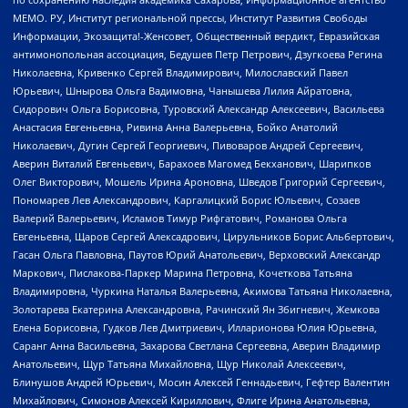
МЕМО. РУ, Институт региональной прессы, Институт Развития Свободы
Информации, Экозащита!-Женсовет, Общественный вердикт, Евразийская
антимонопольная ассоциация, Бедушев Петр Петрович, Дзугкоева Регина
Николаевна, Кривенко Сергей Владимирович, Милославский Павел
Юрьевич, Шнырова Ольга Вадимовна, Чанышева Лилия Айратовна,
Сидорович Ольга Борисовна, Туровский Александр Алексеевич, Васильева
Анастасия Евгеньевна, Ривина Анна Валерьевна, Бойко Анатолий
Николаевич, Дугин Сергей Георгиевич, Пивоваров Андрей Сергеевич,
Аверин Виталий Евгеньевич, Барахоев Магомед Бекханович, Шарипков
Олег Викторович, Мошель Ирина Ароновна, Шведов Григорий Сергеевич,
Пономарев Лев Александрович, Каргалицкий Борис Юльевич, Созаев
Валерий Валерьевич, Исламов Тимур Рифгатович, Романова Ольга
Евгеньевна, Щаров Сергей Алексадрович, Цирульников Борис Альбертович,
Гасан Ольга Павловна, Паутов Юрий Анатольевич, Верховский Александр
Маркович, Пислакова-Паркер Марина Петровна, Кочеткова Татьяна
Владимировна, Чуркина Наталья Валерьевна, Акимова Татьяна Николаевна,
Золотарева Екатерина Александровна, Рачинский Ян Збигневич, Жемкова
Елена Борисовна, Гудков Лев Дмитриевич, Илларионова Юлия Юрьевна,
Саранг Анна Васильевна, Захарова Светлана Сергеевна, Аверин Владимир
Анатольевич, Щур Татьяна Михайловна, Щур Николай Алексеевич,
Блинушов Андрей Юрьевич, Мосин Алексей Геннадьевич, Гефтер Валентин
Михайлович, Симонов Алексей Кириллович, Флиге Ирина Анатольевна,